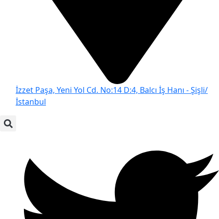
İzzet Paşa, Yeni Yol Cd. No:14 D:4, Balcı İş Hanı - Şişli/
İstanbul