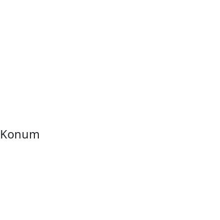
İletişim
İzzet Paşa, Yeni Yol Cd. No:14 D:4, Balcı İş Hanı – Şişli/
İstanbul
0212 217 29 11
info@direksiyondersi.net
Konum