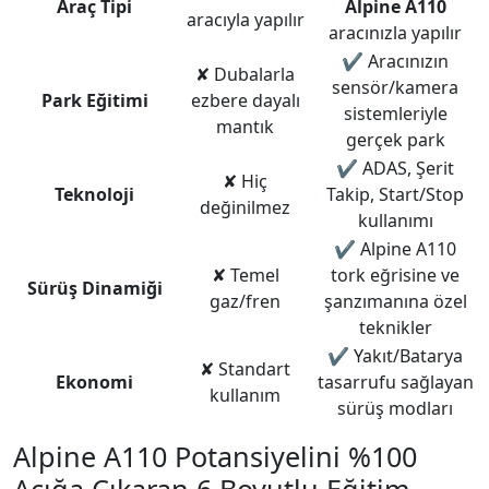
Araç Tipi
Alpine A110
aracıyla yapılır
aracınızla yapılır
✔
Aracınızın
✘
Dubalarla
sensör/kamera
Park Eğitimi
ezbere dayalı
sistemleriyle
mantık
gerçek park
✔
ADAS, Şerit
✘
Hiç
Teknoloji
Takip, Start/Stop
değinilmez
kullanımı
✔
Alpine A110
✘
Temel
tork eğrisine ve
Sürüş Dinamiği
gaz/fren
şanzımanına özel
teknikler
✔
Yakıt/Batarya
✘
Standart
Ekonomi
tasarrufu sağlayan
kullanım
sürüş modları
Alpine A110 Potansiyelini %100