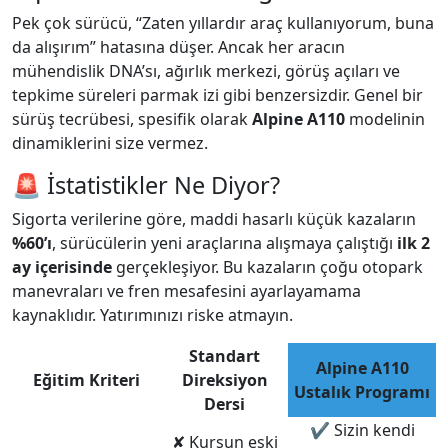
Pek çok sürücü, “Zaten yıllardır araç kullanıyorum, buna
da alışırım” hatasına düşer. Ancak her aracın
mühendislik DNA’sı, ağırlık merkezi, görüş açıları ve
tepkime süreleri parmak izi gibi benzersizdir. Genel bir
sürüş tecrübesi, spesifik olarak
Alpine A110
modelinin
dinamiklerini size vermez.
🚨 İstatistikler Ne Diyor?
Sigorta verilerine göre, maddi hasarlı küçük kazaların
%60’ı
, sürücülerin yeni araçlarına alışmaya çalıştığı
ilk 2
ay içerisinde
gerçekleşiyor. Bu kazaların çoğu otopark
manevraları ve fren mesafesini ayarlayamama
kaynaklıdır. Yatırımınızı riske atmayın.
Standart
Alpine A110
Eğitim Kriteri
Direksiyon
Ustalık Programı
Dersi
✔
Sizin kendi
✘
Kursun eski