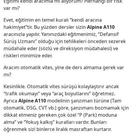
Eğitimi kendi aracımla mı alıyorum? Herhangi bir risk
var mı?
Evet, eğitimin en temel kuralı “kendi aracına
hakimiyet”tir. Bu yüzden dersler sizin
Alpine A110
aracınızla yapılır. Yanınızdaki eğitmenimiz, “Defansif
Sürüş Uzmanı” olduğu için tehlikeleri önceden sezerek
müdahale eder (sözlü ve direksiyon müdahalesi) ve
riskleri minimize eder.
Aracım otomatik vites, yine de ders almama gerek var
mı?
Kesinlikle. Otomatik vites sürüşü kolaylaştırır ancak
“trafik okumayı” veya “araç boyutlarını” öğretmez.
Ayrıca
Alpine A110
modelinin şanzıman türüne (Tam
otomatik, DSG, CVT vb.) göre, şanzımanı bozmamak için
dikkat etmeniz gereken çok özel “P (Park) moduna
alma” ve “Yokuş kalkış” kuralları vardır. Bunları
öğrenmek sizi binlerce liralık masraftan kurtarır.