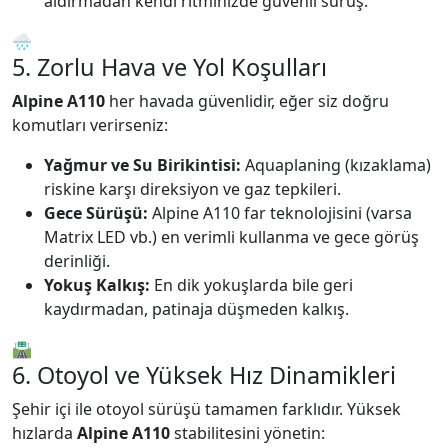
aldırmadan kendi ritminizde güvenli sürüş.
🌧️
5. Zorlu Hava ve Yol Koşulları
Alpine A110
her havada güvenlidir, eğer siz doğru
komutları verirseniz:
Yağmur ve Su Birikintisi:
Aquaplaning (kızaklama)
riskine karşı direksiyon ve gaz tepkileri.
Gece Sürüşü:
Alpine A110 far teknolojisini (varsa
Matrix LED vb.) en verimli kullanma ve gece görüş
derinliği.
Yokuş Kalkış:
En dik yokuşlarda bile geri
kaydırmadan, patinaja düşmeden kalkış.
🛣️
6. Otoyol ve Yüksek Hız Dinamikleri
Şehir içi ile otoyol sürüşü tamamen farklıdır. Yüksek
hızlarda
Alpine A110
stabilitesini yönetin: