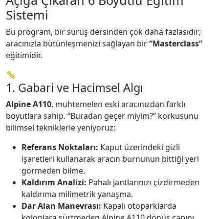
Açığa Çıkaran 6 Boyutlu Eğitim
Sistemi
Bu program, bir sürüş dersinden çok daha fazlasıdır;
aracınızla bütünleşmenizi sağlayan bir
“Masterclass”
eğitimidir.
📏
1. Gabari ve Hacimsel Algı
Alpine A110
, muhtemelen eski aracınızdan farklı
boyutlara sahip. “Buradan geçer miyim?” korkusunu
bilimsel tekniklerle yeniyoruz:
Referans Noktaları:
Kaput üzerindeki gizli
işaretleri kullanarak aracın burnunun bittiği yeri
görmeden bilme.
Kaldırım Analizi:
Pahalı jantlarınızı çizdirmeden
kaldırıma milimetrik yanaşma.
Dar Alan Manevrası:
Kapalı otoparklarda
kolonlara sürtmeden Alpine A110 dönüş çapını