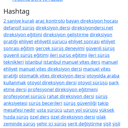
Hashtag
2 saniye kuralı
araç kontrolü
bayan direksiyon hocası
defansif sürüş
direksiyon dersi
direksiyondersi.net
direksiyon eğitimi
direksiyon geliştirme
direksiyon
pratiği
ehliyet
ehliyetli sürücü
ehliyet sonrası
ehliyet
sonrası eğitim
gerçek sürüş deneyimi
güvenli sürüş
güvenli sürüş eğitimi
ileri sürüş eğitimi
ileri sürüş
teknikleri
istanbul
istanbul manuel vites ders
manuel
ehliyet
manuel vites direksiyon dersi
manuel vites
pratiği
otomatik vites direksiyon dersi
otoyolda araba
kullanmak
otoyol direksiyon dersi
otoyol sürüşü
park
etme dersi
profesyonel direksiyon eğitmeni
profesyonel sürücü
rahat direksiyon dersi
sürüş
anksiyetesi
sürüş becerileri
sürüş güvenliği
takip
mesafesi nedir
usta sürücü
uzun yol sürüşü
yüksek
hızda sürüş
özel ders
özel direksiyon dersi
ıslak
zeminde sürüş
şehir içi sürüş
şerit değiştirme
şişli
şişli