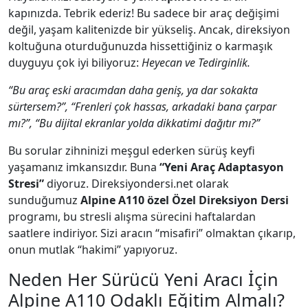
kapınızda. Tebrik ederiz! Bu sadece bir araç değişimi
değil, yaşam kalitenizde bir yükseliş. Ancak, direksiyon
koltuğuna oturduğunuzda hissettiğiniz o karmaşık
duyguyu çok iyi biliyoruz:
Heyecan ve Tedirginlik.
“Bu araç eski aracımdan daha geniş, ya dar sokakta
sürtersem?”, “Frenleri çok hassas, arkadaki bana çarpar
mı?”, “Bu dijital ekranlar yolda dikkatimi dağıtır mı?”
Bu sorular zihninizi meşgul ederken sürüş keyfi
yaşamanız imkansızdır. Buna
“Yeni Araç Adaptasyon
Stresi”
diyoruz. Direksiyondersi.net olarak
sunduğumuz
Alpine A110 özel Özel Direksiyon Dersi
programı, bu stresli alışma sürecini haftalardan
saatlere indiriyor. Sizi aracın “misafiri” olmaktan çıkarıp,
onun mutlak “hakimi” yapıyoruz.
Neden Her Sürücü Yeni Aracı İçin
Alpine A110 Odaklı Eğitim Almalı?