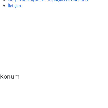
İletişim
İletişim
İzzet Paşa, Yeni Yol Cd. No:14 D:4, Balcı İş Hanı – Şişli/
İstanbul
0212 217 29 11
info@direksiyondersi.net
Konum