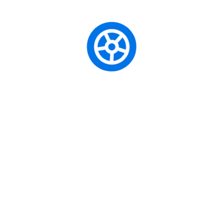
Özel Direksiyon Dersi – İstanbul’da Şişli’nin
En Kapsamlı Özel Direksiyon Dersi Rehberi
İleri Sürüş Teknikleri Nedir?
Akan Trafikte Direksiyon Dersi: İstanbul’un
Ritmini Yakalayın
Otoyolda Güvenli Sürüşün Altın Kuralı: Takip
Mesafesi Eğitimi
Bayandan Direksiyon Dersi: Neden Bu Kadar
Çok Tercih Ediliyor?