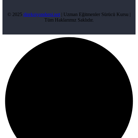
© 2025
direksiyondersi.net
| Uzman Eğitmenler Sürücü Kursu |
Tüm Haklarımız Saklıdır.