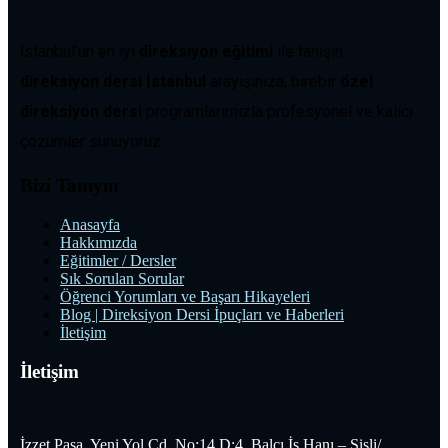
İstanbul’un en iyi
direksiyon eğitimi
ile tanışın.
direksiyon dersi İstanbul
arayışınıza, birebir
özel
direksiyon dersi
programlarımızla profesyonel ve kalıcı
çözümler sunuyoruz.
Bizi Tanıyın
Anasayfa
Hakkımızda
Eğitimler / Dersler
Sık Sorulan Sorular
Öğrenci Yorumları ve Başarı Hikayeleri
Blog | Direksiyon Dersi İpuçları ve Haberleri
İletişim
İletişim
İzzet Paşa, Yeni Yol Cd. No:14 D:4, Balcı İş Hanı – Şişli/