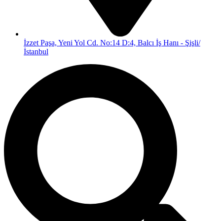
İzzet Paşa, Yeni Yol Cd. No:14 D:4, Balcı İş Hanı - Şişli/
İstanbul