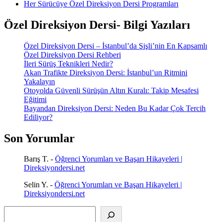
Her Sürücüye Özel Direksiyon Dersi Programları
Özel Direksiyon Dersi- Bilgi Yazıları
Özel Direksiyon Dersi – İstanbul’da Şişli’nin En Kapsamlı
Özel Direksiyon Dersi Rehberi
İleri Sürüş Teknikleri Nedir?
Akan Trafikte Direksiyon Dersi: İstanbul’un Ritmini
Yakalayın
Otoyolda Güvenli Sürüşün Altın Kuralı: Takip Mesafesi
Eğitimi
Bayandan Direksiyon Dersi: Neden Bu Kadar Çok Tercih
Ediliyor?
Son Yorumlar
Barış T.
-
Öğrenci Yorumları ve Başarı Hikayeleri |
Direksiyondersi.net
Selin Y.
-
Öğrenci Yorumları ve Başarı Hikayeleri |
Direksiyondersi.net
Ara