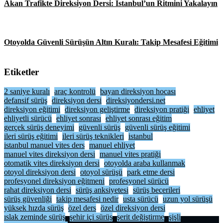
Akan Trafikte Direksiyon Dersi: İstanbul’un Ritmini Yakalayın
Otoyolda Güvenli Sürüşün Altın Kuralı: Takip Mesafesi Eğitimi
Etiketler
2 saniye kuralı
araç kontrolü
bayan direksiyon hocası
defansif sürüş
direksiyon dersi
direksiyondersi.net
direksiyon eğitimi
direksiyon geliştirme
direksiyon pratiği
ehliyet
ehliyetli sürücü
ehliyet sonrası
ehliyet sonrası eğitim
gerçek sürüş deneyimi
güvenli sürüş
güvenli sürüş eğitimi
ileri sürüş eğitimi
ileri sürüş teknikleri
istanbul
istanbul manuel vites ders
manuel ehliyet
manuel vites direksiyon dersi
manuel vites pratiği
otomatik vites direksiyon dersi
otoyolda araba kullanmak
otoyol direksiyon dersi
otoyol sürüşü
park etme dersi
profesyonel direksiyon eğitmeni
profesyonel sürücü
rahat direksiyon dersi
sürüş anksiyetesi
sürüş becerileri
sürüş güvenliği
takip mesafesi nedir
usta sürücü
uzun yol sürüşü
yüksek hızda sürüş
özel ders
özel direksiyon dersi
ıslak zeminde sürüş
şehir içi sürüş
şerit değiştirme
şişli