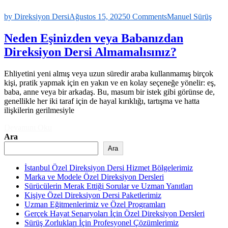
by Direksiyon Dersi
Ağustos 15, 2025
0 Comments
Manuel Sürüş
Neden Eşinizden veya Babanızdan
Direksiyon Dersi Almamalısınız?
Ehliyetini yeni almış veya uzun süredir araba kullanmamış birçok
kişi, pratik yapmak için en yakın ve en kolay seçeneğe yönelir: eş,
baba, anne veya bir arkadaş. Bu, masum bir istek gibi görünse de,
genellikle her iki taraf için de hayal kırıklığı, tartışma ve hatta
ilişkilerin gerilmesiyle
Devamını Oku
Ara
Ara
İstanbul Özel Direksiyon Dersi Hizmet Bölgelerimiz
Marka ve Modele Özel Direksiyon Dersleri
Sürücülerin Merak Ettiği Sorular ve Uzman Yanıtları
Kişiye Özel Direksiyon Dersi Paketlerimiz
Uzman Eğitmenlerimiz ve Özel Programları
Gerçek Hayat Senaryoları İçin Özel Direksiyon Dersleri
Sürüş Zorlukları İçin Profesyonel Çözümlerimiz