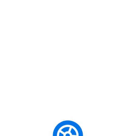
İsta
Mark
Sürüc
Kişi
Uzma
Gerç