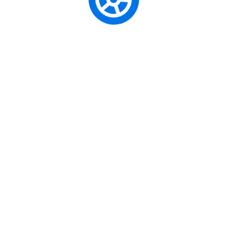
Dersl
Sürü
Her 
s
Özel Direksiyon Dersi
anbul’da Şişli’nin En
Dersi Rehberi
Özel Direksiyon Dersi: Trafik
Özel D
de, trafiğin yoğun ritmi içinde araç
Özel Dire
ni almış olabilirsiniz veya yıllardır
Özel Dir
 olabilirsiniz. Belki de sadece
İleri Sür
Akan Traf
Otoyolda