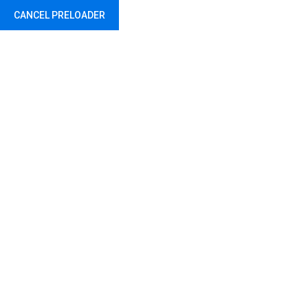
CANCEL PRELOADER
0212 217 29 11
0532 512 17 72
info@dir