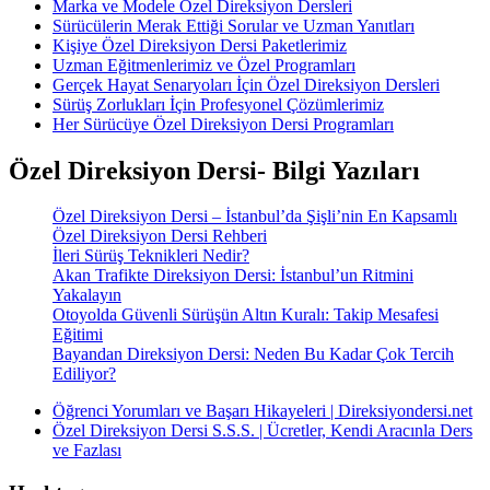
Marka ve Modele Özel Direksiyon Dersleri
Sürücülerin Merak Ettiği Sorular ve Uzman Yanıtları
Kişiye Özel Direksiyon Dersi Paketlerimiz
Uzman Eğitmenlerimiz ve Özel Programları
Gerçek Hayat Senaryoları İçin Özel Direksiyon Dersleri
Sürüş Zorlukları İçin Profesyonel Çözümlerimiz
Her Sürücüye Özel Direksiyon Dersi Programları
Özel Direksiyon Dersi- Bilgi Yazıları
Özel Direksiyon Dersi – İstanbul’da Şişli’nin En Kapsamlı
Özel Direksiyon Dersi Rehberi
İleri Sürüş Teknikleri Nedir?
Akan Trafikte Direksiyon Dersi: İstanbul’un Ritmini
Yakalayın
Otoyolda Güvenli Sürüşün Altın Kuralı: Takip Mesafesi
Eğitimi
Bayandan Direksiyon Dersi: Neden Bu Kadar Çok Tercih
Ediliyor?
Öğrenci Yorumları ve Başarı Hikayeleri | Direksiyondersi.net
Özel Direksiyon Dersi S.S.S. | Ücretler, Kendi Aracınla Ders
ve Fazlası