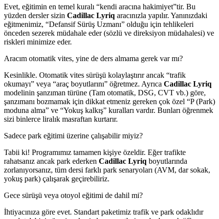
Evet, eğitimin en temel kuralı “kendi aracına hakimiyet”tir. Bu
yüzden dersler sizin
Cadillac Lyriq
aracınızla yapılır. Yanınızdaki
eğitmenimiz, “Defansif Sürüş Uzmanı” olduğu için tehlikeleri
önceden sezerek müdahale eder (sözlü ve direksiyon müdahalesi) ve
riskleri minimize eder.
Aracım otomatik vites, yine de ders almama gerek var mı?
Kesinlikle. Otomatik vites sürüşü kolaylaştırır ancak “trafik
okumayı” veya “araç boyutlarını” öğretmez. Ayrıca
Cadillac Lyriq
modelinin şanzıman türüne (Tam otomatik, DSG, CVT vb.) göre,
şanzımanı bozmamak için dikkat etmeniz gereken çok özel “P (Park)
moduna alma” ve “Yokuş kalkış” kuralları vardır. Bunları öğrenmek
sizi binlerce liralık masraftan kurtarır.
Sadece park eğitimi üzerine çalışabilir miyiz?
Tabii ki! Programımız tamamen kişiye özeldir. Eğer trafikte
rahatsanız ancak park ederken
Cadillac Lyriq
boyutlarında
zorlanıyorsanız, tüm dersi farklı park senaryoları (AVM, dar sokak,
yokuş park) çalışarak geçirebiliriz.
Gece sürüşü veya otoyol eğitimi de dahil mi?
İhtiyacınıza göre evet. Standart paketimiz trafik ve park odaklıdır