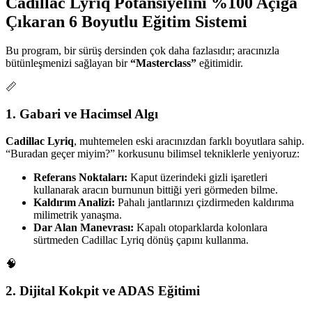
Cadillac Lyriq Potansiyelini %100 Açığa
Çıkaran 6 Boyutlu Eğitim Sistemi
Bu program, bir sürüş dersinden çok daha fazlasıdır; aracınızla
bütünleşmenizi sağlayan bir
“Masterclass”
eğitimidir.
📏
1. Gabari ve Hacimsel Algı
Cadillac Lyriq
, muhtemelen eski aracınızdan farklı boyutlara sahip.
“Buradan geçer miyim?” korkusunu bilimsel tekniklerle yeniyoruz:
Referans Noktaları:
Kaput üzerindeki gizli işaretleri
kullanarak aracın burnunun bittiği yeri görmeden bilme.
Kaldırım Analizi:
Pahalı jantlarınızı çizdirmeden kaldırıma
milimetrik yanaşma.
Dar Alan Manevrası:
Kapalı otoparklarda kolonlara
sürtmeden Cadillac Lyriq dönüş çapını kullanma.
🧠
2. Dijital Kokpit ve ADAS Eğitimi