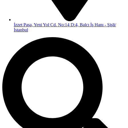
İzzet Paşa, Yeni Yol Cd. No:14 D:4, Balcı İş Hanı - Şişli/
İstanbul