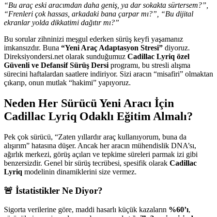
“Bu araç eski aracımdan daha geniş, ya dar sokakta sürtersem?”,
“Frenleri çok hassas, arkadaki bana çarpar mı?”, “Bu dijital
ekranlar yolda dikkatimi dağıtır mı?”
Bu sorular zihninizi meşgul ederken sürüş keyfi yaşamanız
imkansızdır. Buna
“Yeni Araç Adaptasyon Stresi”
diyoruz.
Direksiyondersi.net olarak sunduğumuz
Cadillac Lyriq özel
Güvenli ve Defansif Sürüş Dersi
programı, bu stresli alışma
sürecini haftalardan saatlere indiriyor. Sizi aracın “misafiri” olmaktan
çıkarıp, onun mutlak “hakimi” yapıyoruz.
Neden Her Sürücü Yeni Aracı İçin
Cadillac Lyriq Odaklı Eğitim Almalı?
Pek çok sürücü, “Zaten yıllardır araç kullanıyorum, buna da
alışırım” hatasına düşer. Ancak her aracın mühendislik DNA’sı,
ağırlık merkezi, görüş açıları ve tepkime süreleri parmak izi gibi
benzersizdir. Genel bir sürüş tecrübesi, spesifik olarak
Cadillac
Lyriq
modelinin dinamiklerini size vermez.
🚨 İstatistikler Ne Diyor?
Sigorta verilerine göre, maddi hasarlı küçük kazaların
%60’ı
,