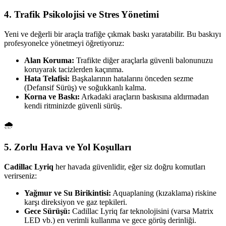
4. Trafik Psikolojisi ve Stres Yönetimi
Yeni ve değerli bir araçla trafiğe çıkmak baskı yaratabilir. Bu baskıyı
profesyonelce yönetmeyi öğretiyoruz:
Alan Koruma:
Trafikte diğer araçlarla güvenli balonunuzu
koruyarak tacizlerden kaçınma.
Hata Telafisi:
Başkalarının hatalarını önceden sezme
(Defansif Sürüş) ve soğukkanlı kalma.
Korna ve Baskı:
Arkadaki araçların baskısına aldırmadan
kendi ritminizde güvenli sürüş.
🌧️
5. Zorlu Hava ve Yol Koşulları
Cadillac Lyriq
her havada güvenlidir, eğer siz doğru komutları
verirseniz:
Yağmur ve Su Birikintisi:
Aquaplaning (kızaklama) riskine
karşı direksiyon ve gaz tepkileri.
Gece Sürüşü:
Cadillac Lyriq far teknolojisini (varsa Matrix
LED vb.) en verimli kullanma ve gece görüş derinliği.