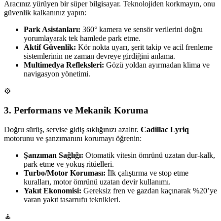
Aracınız yürüyen bir süper bilgisayar. Teknolojiden korkmayın, onu
güvenlik kalkanınız yapın:
Park Asistanları:
360° kamera ve sensör verilerini doğru
yorumlayarak tek hamlede park etme.
Aktif Güvenlik:
Kör nokta uyarı, şerit takip ve acil frenleme
sistemlerinin ne zaman devreye girdiğini anlama.
Multimedya Refleksleri:
Gözü yoldan ayırmadan klima ve
navigasyon yönetimi.
⚙️
3. Performans ve Mekanik Koruma
Doğru sürüş, servise gidiş sıklığınızı azaltır.
Cadillac Lyriq
motorunu ve şanzımanını korumayı öğrenin:
Şanzıman Sağlığı:
Otomatik vitesin ömrünü uzatan dur-kalk,
park etme ve yokuş ritüelleri.
Turbo/Motor Koruması:
İlk çalıştırma ve stop etme
kuralları, motor ömrünü uzatan devir kullanımı.
Yakıt Ekonomisi:
Gereksiz fren ve gazdan kaçınarak %20’ye
varan yakıt tasarrufu teknikleri.
🧘