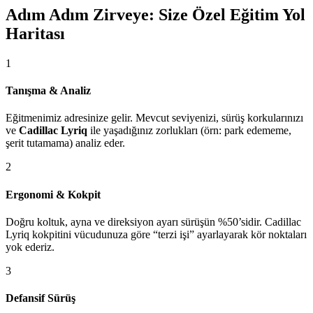
Adım Adım Zirveye: Size Özel Eğitim Yol
Haritası
1
Tanışma & Analiz
Eğitmenimiz adresinize gelir. Mevcut seviyenizi, sürüş korkularınızı
ve
Cadillac Lyriq
ile yaşadığınız zorlukları (örn: park edememe,
şerit tutamama) analiz eder.
2
Ergonomi & Kokpit
Doğru koltuk, ayna ve direksiyon ayarı sürüşün %50’sidir. Cadillac
Lyriq kokpitini vücudunuza göre “terzi işi” ayarlayarak kör noktaları
yok ederiz.
3
Defansif Sürüş