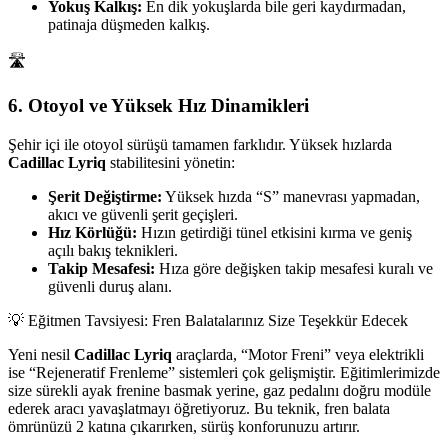
Yokuş Kalkış:
En dik yokuşlarda bile geri kaydırmadan,
patinaja düşmeden kalkış.
🛣️
6. Otoyol ve Yüksek Hız Dinamikleri
Şehir içi ile otoyol sürüşü tamamen farklıdır. Yüksek hızlarda
Cadillac Lyriq
stabilitesini yönetin:
Şerit Değiştirme:
Yüksek hızda “S” manevrası yapmadan,
akıcı ve güvenli şerit geçişleri.
Hız Körlüğü:
Hızın getirdiği tünel etkisini kırma ve geniş
açılı bakış teknikleri.
Takip Mesafesi:
Hıza göre değişken takip mesafesi kuralı ve
güvenli duruş alanı.
💡 Eğitmen Tavsiyesi: Fren Balatalarınız Size Teşekkür Edecek
Yeni nesil
Cadillac Lyriq
araçlarda, “Motor Freni” veya elektrikli
ise “Rejeneratif Frenleme” sistemleri çok gelişmiştir. Eğitimlerimizde
size sürekli ayak frenine basmak yerine, gaz pedalını doğru modüle
ederek aracı yavaşlatmayı öğretiyoruz. Bu teknik, fren balata
ömrünüzü 2 katına çıkarırken, sürüş konforunuzu artırır.