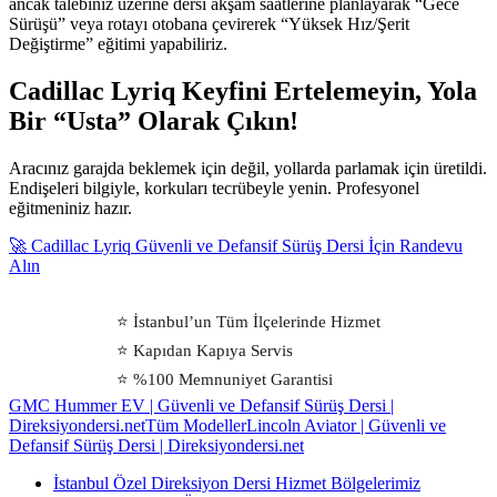
ancak talebiniz üzerine dersi akşam saatlerine planlayarak “Gece
Sürüşü” veya rotayı otobana çevirerek “Yüksek Hız/Şerit
Değiştirme” eğitimi yapabiliriz.
Cadillac Lyriq Keyfini Ertelemeyin, Yola
Bir “Usta” Olarak Çıkın!
Aracınız garajda beklemek için değil, yollarda parlamak için üretildi.
Endişeleri bilgiyle, korkuları tecrübeyle yenin. Profesyonel
eğitmeniniz hazır.
🚀 Cadillac Lyriq Güvenli ve Defansif Sürüş Dersi İçin Randevu
Alın
⭐ İstanbul’un Tüm İlçelerinde Hizmet
⭐ Kapıdan Kapıya Servis
⭐ %100 Memnuniyet Garantisi
GMC Hummer EV | Güvenli ve Defansif Sürüş Dersi |
Direksiyondersi.net
Tüm Modeller
Lincoln Aviator | Güvenli ve
Defansif Sürüş Dersi | Direksiyondersi.net
İstanbul Özel Direksiyon Dersi Hizmet Bölgelerimiz