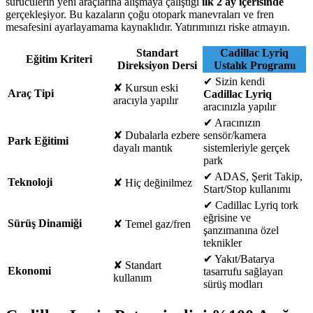
sürücülerin yeni araçlarına alışmaya çalıştığı
ilk 2 ay içerisinde
gerçekleşiyor. Bu kazaların çoğu otopark manevraları ve fren
mesafesini ayarlayamama kaynaklıdır. Yatırımınızı riske atmayın.
Standart
Cadillac Lyriq
Eğitim Kriteri
Direksiyon Dersi
Ustalık Programı
✔
Sizin kendi
✘
Kursun eski
Araç Tipi
Cadillac Lyriq
aracıyla yapılır
aracınızla yapılır
✔
Aracınızın
✘
Dubalarla ezbere
sensör/kamera
Park Eğitimi
dayalı mantık
sistemleriyle gerçek
park
✔
ADAS, Şerit Takip,
Teknoloji
✘
Hiç değinilmez
Start/Stop kullanımı
✔
Cadillac Lyriq tork
eğrisine ve
Sürüş Dinamiği
✘
Temel gaz/fren
şanzımanına özel
teknikler
✔
Yakıt/Batarya
✘
Standart
Ekonomi
tasarrufu sağlayan
kullanım
sürüş modları