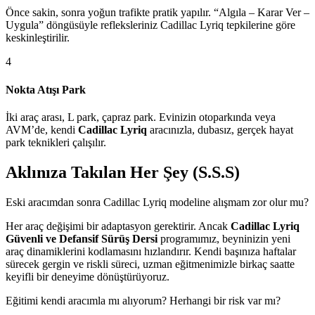
Önce sakin, sonra yoğun trafikte pratik yapılır. “Algıla – Karar Ver –
Uygula” döngüsüyle refleksleriniz Cadillac Lyriq tepkilerine göre
keskinleştirilir.
4
Nokta Atışı Park
İki araç arası, L park, çapraz park. Evinizin otoparkında veya
AVM’de, kendi
Cadillac Lyriq
aracınızla, dubasız, gerçek hayat
park teknikleri çalışılır.
Aklınıza Takılan Her Şey (S.S.S)
Eski aracımdan sonra Cadillac Lyriq modeline alışmam zor olur mu?
Her araç değişimi bir adaptasyon gerektirir. Ancak
Cadillac Lyriq
Güvenli ve Defansif Sürüş Dersi
programımız, beyninizin yeni
araç dinamiklerini kodlamasını hızlandırır. Kendi başınıza haftalar
sürecek gergin ve riskli süreci, uzman eğitmenimizle birkaç saatte
keyifli bir deneyime dönüştürüyoruz.
Eğitimi kendi aracımla mı alıyorum? Herhangi bir risk var mı?