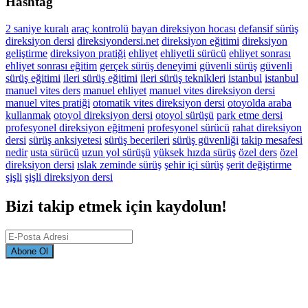
Hashtag
2 saniye kuralı
araç kontrolü
bayan direksiyon hocası
defansif sürüş
direksiyon dersi
direksiyondersi.net
direksiyon eğitimi
direksiyon
geliştirme
direksiyon pratiği
ehliyet
ehliyetli sürücü
ehliyet sonrası
ehliyet sonrası eğitim
gerçek sürüş deneyimi
güvenli sürüş
güvenli
sürüş eğitimi
ileri sürüş eğitimi
ileri sürüş teknikleri
istanbul
istanbul
manuel vites ders
manuel ehliyet
manuel vites direksiyon dersi
manuel vites pratiği
otomatik vites direksiyon dersi
otoyolda araba
kullanmak
otoyol direksiyon dersi
otoyol sürüşü
park etme dersi
profesyonel direksiyon eğitmeni
profesyonel sürücü
rahat direksiyon
dersi
sürüş anksiyetesi
sürüş becerileri
sürüş güvenliği
takip mesafesi
nedir
usta sürücü
uzun yol sürüşü
yüksek hızda sürüş
özel ders
özel
direksiyon dersi
ıslak zeminde sürüş
şehir içi sürüş
şerit değiştirme
şişli
şişli direksiyon dersi
Bizi takip etmek için kaydolun!
Abone Ol