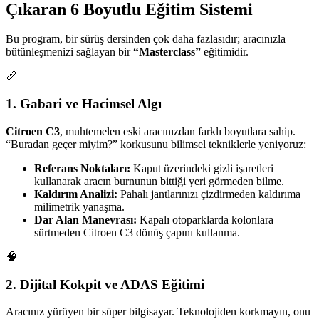
Çıkaran 6 Boyutlu Eğitim Sistemi
Bu program, bir sürüş dersinden çok daha fazlasıdır; aracınızla
bütünleşmenizi sağlayan bir
“Masterclass”
eğitimidir.
📏
1. Gabari ve Hacimsel Algı
Citroen C3
, muhtemelen eski aracınızdan farklı boyutlara sahip.
“Buradan geçer miyim?” korkusunu bilimsel tekniklerle yeniyoruz:
Referans Noktaları:
Kaput üzerindeki gizli işaretleri
kullanarak aracın burnunun bittiği yeri görmeden bilme.
Kaldırım Analizi:
Pahalı jantlarınızı çizdirmeden kaldırıma
milimetrik yanaşma.
Dar Alan Manevrası:
Kapalı otoparklarda kolonlara
sürtmeden Citroen C3 dönüş çapını kullanma.
🧠
2. Dijital Kokpit ve ADAS Eğitimi
Aracınız yürüyen bir süper bilgisayar. Teknolojiden korkmayın, onu