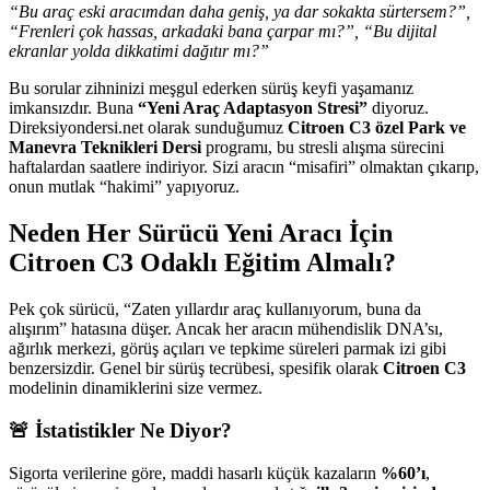
“Bu araç eski aracımdan daha geniş, ya dar sokakta sürtersem?”,
“Frenleri çok hassas, arkadaki bana çarpar mı?”, “Bu dijital
ekranlar yolda dikkatimi dağıtır mı?”
Bu sorular zihninizi meşgul ederken sürüş keyfi yaşamanız
imkansızdır. Buna
“Yeni Araç Adaptasyon Stresi”
diyoruz.
Direksiyondersi.net olarak sunduğumuz
Citroen C3 özel Park ve
Manevra Teknikleri Dersi
programı, bu stresli alışma sürecini
haftalardan saatlere indiriyor. Sizi aracın “misafiri” olmaktan çıkarıp,
onun mutlak “hakimi” yapıyoruz.
Neden Her Sürücü Yeni Aracı İçin
Citroen C3 Odaklı Eğitim Almalı?
Pek çok sürücü, “Zaten yıllardır araç kullanıyorum, buna da
alışırım” hatasına düşer. Ancak her aracın mühendislik DNA’sı,
ağırlık merkezi, görüş açıları ve tepkime süreleri parmak izi gibi
benzersizdir. Genel bir sürüş tecrübesi, spesifik olarak
Citroen C3
modelinin dinamiklerini size vermez.
🚨 İstatistikler Ne Diyor?
Sigorta verilerine göre, maddi hasarlı küçük kazaların
%60’ı
,