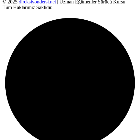
© 2025
direksiyondersi.net
| Uzman Eğitmenler Sürücü Kursu |
Tüm Haklarımız Saklıdır.