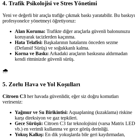
4. Trafik Psikolojisi ve Stres Yönetimi
Yeni ve değerli bir araçla trafiğe çıkmak baskı yaratabilir. Bu baskıyı
profesyonelce yönetmeyi öğretiyoruz:
Alan Koruma:
Trafikte diğer araçlarla güvenli balonunuzu
koruyarak tacizlerden kaçınma.
Hata Telafisi:
Başkalarının hatalarını önceden sezme
(Defansif Sürüş) ve soğukkanlı kalma.
Korna ve Baskı:
Arkadaki araçların baskısına aldırmadan
kendi ritminizde güvenli sürüş.
🌧️
5. Zorlu Hava ve Yol Koşulları
Citroen C3
her havada güvenlidir, eğer siz doğru komutları
verirseniz:
Yağmur ve Su Birikintisi:
Aquaplaning (kızaklama) riskine
karşı direksiyon ve gaz tepkileri.
Gece Sürüşü:
Citroen C3 far teknolojisini (varsa Matrix LED
vb.) en verimli kullanma ve gece görüş derinliği.
Yokuş Kalkış:
En dik yokuşlarda bile geri kaydırmadan,