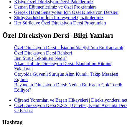
Kişiye Özel Direksiyon Dersi Paketlerimiz
Uzman Eğitmenlerimiz ve Özel Programları
Gerçek Hayat Senaryoları İçin Özel Direksiyon Dersleri
Sürüş Zorlukları İçin Profesyonel Çözümlerimiz
Her Sürücüye Özel Direksiyon Dersi Programları
Özel Direksiyon Dersi- Bilgi Yazıları
Özel Direksiyon Dersi – İstanbul’da Şişli’nin En Kapsamlı
Özel Direksiyon Dersi Rehberi
İleri Sürüş Teknikleri Nedir?
Akan Trafikte Direksiyon Dersi: İstanbul’un Ritmini
Yakalayın
Otoyolda Güvenli Sürüşün Altın Kuralı: Takip Mesafesi
Eğitimi
Bayandan Direksiyon Dersi: Neden Bu Kadar Çok Tercih
Ediliyor?
Öğrenci Yorumları ve Başarı Hikayeleri | Direksiyondersi.net
Özel Direksiyon Dersi S.S.S. | Ücretler, Kendi Aracınla Ders
ve Fazlası
Hashtag