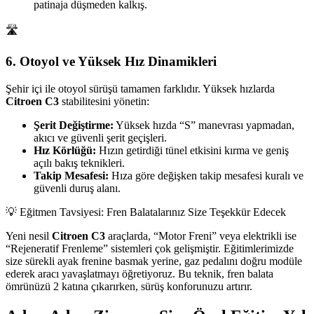
patinaja düşmeden kalkış.
🛣️
6. Otoyol ve Yüksek Hız Dinamikleri
Şehir içi ile otoyol sürüşü tamamen farklıdır. Yüksek hızlarda
Citroen C3
stabilitesini yönetin:
Şerit Değiştirme:
Yüksek hızda “S” manevrası yapmadan,
akıcı ve güvenli şerit geçişleri.
Hız Körlüğü:
Hızın getirdiği tünel etkisini kırma ve geniş
açılı bakış teknikleri.
Takip Mesafesi:
Hıza göre değişken takip mesafesi kuralı ve
güvenli duruş alanı.
💡 Eğitmen Tavsiyesi: Fren Balatalarınız Size Teşekkür Edecek
Yeni nesil
Citroen C3
araçlarda, “Motor Freni” veya elektrikli ise
“Rejeneratif Frenleme” sistemleri çok gelişmiştir. Eğitimlerimizde
size sürekli ayak frenine basmak yerine, gaz pedalını doğru modüle
ederek aracı yavaşlatmayı öğretiyoruz. Bu teknik, fren balata
ömrünüzü 2 katına çıkarırken, sürüş konforunuzu artırır.