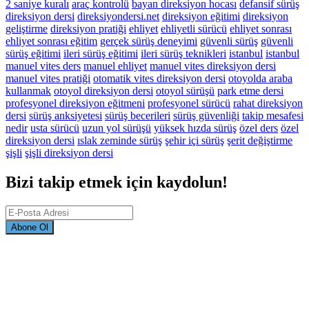
2 saniye kuralı
araç kontrolü
bayan direksiyon hocası
defansif sürüş
direksiyon dersi
direksiyondersi.net
direksiyon eğitimi
direksiyon
geliştirme
direksiyon pratiği
ehliyet
ehliyetli sürücü
ehliyet sonrası
ehliyet sonrası eğitim
gerçek sürüş deneyimi
güvenli sürüş
güvenli
sürüş eğitimi
ileri sürüş eğitimi
ileri sürüş teknikleri
istanbul
istanbul
manuel vites ders
manuel ehliyet
manuel vites direksiyon dersi
manuel vites pratiği
otomatik vites direksiyon dersi
otoyolda araba
kullanmak
otoyol direksiyon dersi
otoyol sürüşü
park etme dersi
profesyonel direksiyon eğitmeni
profesyonel sürücü
rahat direksiyon
dersi
sürüş anksiyetesi
sürüş becerileri
sürüş güvenliği
takip mesafesi
nedir
usta sürücü
uzun yol sürüşü
yüksek hızda sürüş
özel ders
özel
direksiyon dersi
ıslak zeminde sürüş
şehir içi sürüş
şerit değiştirme
şişli
şişli direksiyon dersi
Bizi takip etmek için kaydolun!
Abone Ol