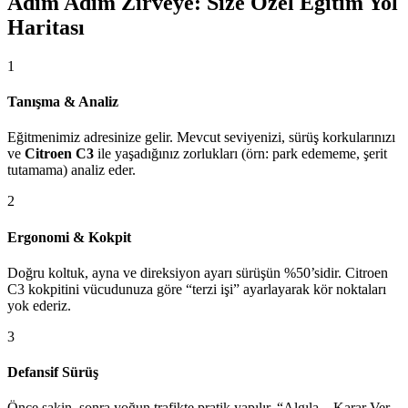
Adım Adım Zirveye: Size Özel Eğitim Yol
Haritası
1
Tanışma & Analiz
Eğitmenimiz adresinize gelir. Mevcut seviyenizi, sürüş korkularınızı
ve
Citroen C3
ile yaşadığınız zorlukları (örn: park edememe, şerit
tutamama) analiz eder.
2
Ergonomi & Kokpit
Doğru koltuk, ayna ve direksiyon ayarı sürüşün %50’sidir. Citroen
C3 kokpitini vücudunuza göre “terzi işi” ayarlayarak kör noktaları
yok ederiz.
3
Defansif Sürüş
Önce sakin, sonra yoğun trafikte pratik yapılır. “Algıla – Karar Ver –