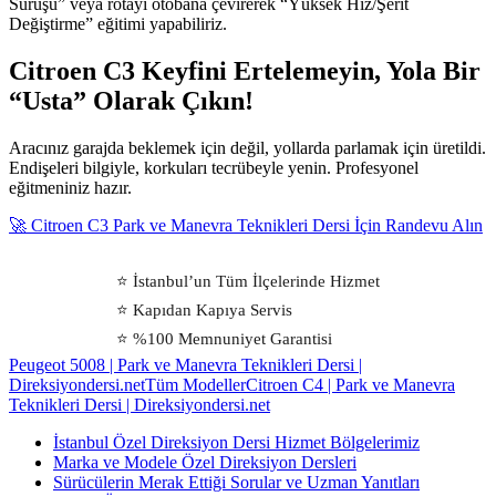
Sürüşü” veya rotayı otobana çevirerek “Yüksek Hız/Şerit
Değiştirme” eğitimi yapabiliriz.
Citroen C3 Keyfini Ertelemeyin, Yola Bir
“Usta” Olarak Çıkın!
Aracınız garajda beklemek için değil, yollarda parlamak için üretildi.
Endişeleri bilgiyle, korkuları tecrübeyle yenin. Profesyonel
eğitmeniniz hazır.
🚀 Citroen C3 Park ve Manevra Teknikleri Dersi İçin Randevu Alın
⭐ İstanbul’un Tüm İlçelerinde Hizmet
⭐ Kapıdan Kapıya Servis
⭐ %100 Memnuniyet Garantisi
Peugeot 5008 | Park ve Manevra Teknikleri Dersi |
Direksiyondersi.net
Tüm Modeller
Citroen C4 | Park ve Manevra
Teknikleri Dersi | Direksiyondersi.net
İstanbul Özel Direksiyon Dersi Hizmet Bölgelerimiz
Marka ve Modele Özel Direksiyon Dersleri
Sürücülerin Merak Ettiği Sorular ve Uzman Yanıtları