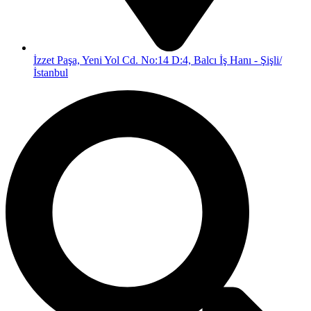
İzzet Paşa, Yeni Yol Cd. No:14 D:4, Balcı İş Hanı - Şişli/
İstanbul