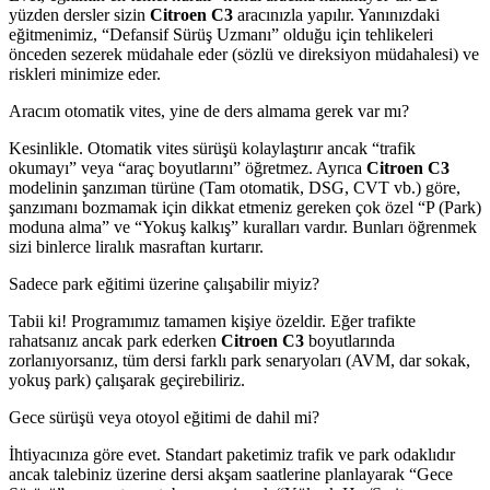
yüzden dersler sizin
Citroen C3
aracınızla yapılır. Yanınızdaki
eğitmenimiz, “Defansif Sürüş Uzmanı” olduğu için tehlikeleri
önceden sezerek müdahale eder (sözlü ve direksiyon müdahalesi) ve
riskleri minimize eder.
Aracım otomatik vites, yine de ders almama gerek var mı?
Kesinlikle. Otomatik vites sürüşü kolaylaştırır ancak “trafik
okumayı” veya “araç boyutlarını” öğretmez. Ayrıca
Citroen C3
modelinin şanzıman türüne (Tam otomatik, DSG, CVT vb.) göre,
şanzımanı bozmamak için dikkat etmeniz gereken çok özel “P (Park)
moduna alma” ve “Yokuş kalkış” kuralları vardır. Bunları öğrenmek
sizi binlerce liralık masraftan kurtarır.
Sadece park eğitimi üzerine çalışabilir miyiz?
Tabii ki! Programımız tamamen kişiye özeldir. Eğer trafikte
rahatsanız ancak park ederken
Citroen C3
boyutlarında
zorlanıyorsanız, tüm dersi farklı park senaryoları (AVM, dar sokak,
yokuş park) çalışarak geçirebiliriz.
Gece sürüşü veya otoyol eğitimi de dahil mi?
İhtiyacınıza göre evet. Standart paketimiz trafik ve park odaklıdır
ancak talebiniz üzerine dersi akşam saatlerine planlayarak “Gece