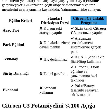
sürücülerin yeni araçlarına alışmaya çalıştığı
ilk 2 ay içerisinde
gerçekleşiyor. Bu kazaların çoğu otopark manevraları ve fren
mesafesini ayarlayamama kaynaklıdır. Yatırımınızı riske atmayın.
Standart
Citroen C3 Ustalık
Eğitim Kriteri
Direksiyon Dersi
Programı
✘
Kursun eski
✔
Sizin kendi
Citroen
Araç Tipi
aracıyla yapılır
C3
aracınızla yapılır
✔
Aracınızın
✘
Dubalarla ezbere
sensör/kamera
Park Eğitimi
dayalı mantık
sistemleriyle gerçek
park
✔
ADAS, Şerit Takip,
Teknoloji
✘
Hiç değinilmez
Start/Stop kullanımı
✔
Citroen C3 tork
eğrisine ve
Sürüş Dinamiği
✘
Temel gaz/fren
şanzımanına özel
teknikler
✔
Yakıt/Batarya
✘
Standart
Ekonomi
tasarrufu sağlayan
kullanım
sürüş modları
Citroen C3 Potansiyelini %100 Açığa