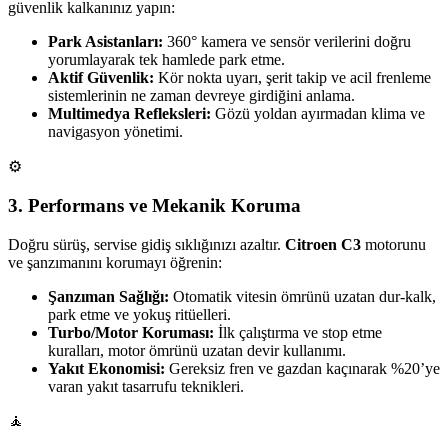
güvenlik kalkanınız yapın:
Park Asistanları:
360° kamera ve sensör verilerini doğru
yorumlayarak tek hamlede park etme.
Aktif Güvenlik:
Kör nokta uyarı, şerit takip ve acil frenleme
sistemlerinin ne zaman devreye girdiğini anlama.
Multimedya Refleksleri:
Gözü yoldan ayırmadan klima ve
navigasyon yönetimi.
⚙️
3. Performans ve Mekanik Koruma
Doğru sürüş, servise gidiş sıklığınızı azaltır.
Citroen C3
motorunu
ve şanzımanını korumayı öğrenin:
Şanzıman Sağlığı:
Otomatik vitesin ömrünü uzatan dur-kalk,
park etme ve yokuş ritüelleri.
Turbo/Motor Koruması:
İlk çalıştırma ve stop etme
kuralları, motor ömrünü uzatan devir kullanımı.
Yakıt Ekonomisi:
Gereksiz fren ve gazdan kaçınarak %20’ye
varan yakıt tasarrufu teknikleri.
🧘