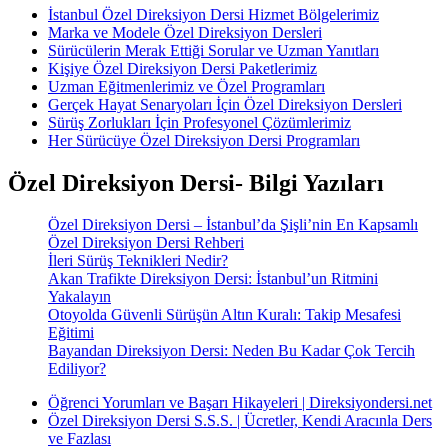
İstanbul Özel Direksiyon Dersi Hizmet Bölgelerimiz
Marka ve Modele Özel Direksiyon Dersleri
Sürücülerin Merak Ettiği Sorular ve Uzman Yanıtları
Kişiye Özel Direksiyon Dersi Paketlerimiz
Uzman Eğitmenlerimiz ve Özel Programları
Gerçek Hayat Senaryoları İçin Özel Direksiyon Dersleri
Sürüş Zorlukları İçin Profesyonel Çözümlerimiz
Her Sürücüye Özel Direksiyon Dersi Programları
Özel Direksiyon Dersi- Bilgi Yazıları
Özel Direksiyon Dersi – İstanbul’da Şişli’nin En Kapsamlı
Özel Direksiyon Dersi Rehberi
İleri Sürüş Teknikleri Nedir?
Akan Trafikte Direksiyon Dersi: İstanbul’un Ritmini
Yakalayın
Otoyolda Güvenli Sürüşün Altın Kuralı: Takip Mesafesi
Eğitimi
Bayandan Direksiyon Dersi: Neden Bu Kadar Çok Tercih
Ediliyor?
Öğrenci Yorumları ve Başarı Hikayeleri | Direksiyondersi.net
Özel Direksiyon Dersi S.S.S. | Ücretler, Kendi Aracınla Ders
ve Fazlası