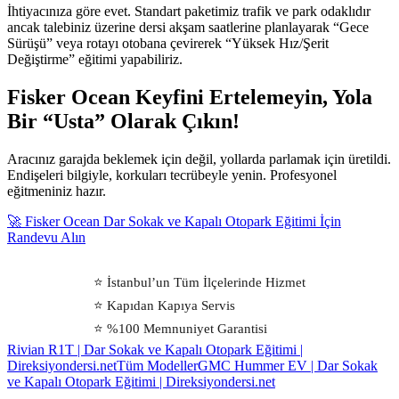
İhtiyacınıza göre evet. Standart paketimiz trafik ve park odaklıdır
ancak talebiniz üzerine dersi akşam saatlerine planlayarak “Gece
Sürüşü” veya rotayı otobana çevirerek “Yüksek Hız/Şerit
Değiştirme” eğitimi yapabiliriz.
Fisker Ocean Keyfini Ertelemeyin, Yola
Bir “Usta” Olarak Çıkın!
Aracınız garajda beklemek için değil, yollarda parlamak için üretildi.
Endişeleri bilgiyle, korkuları tecrübeyle yenin. Profesyonel
eğitmeniniz hazır.
🚀 Fisker Ocean Dar Sokak ve Kapalı Otopark Eğitimi İçin
Randevu Alın
⭐ İstanbul’un Tüm İlçelerinde Hizmet
⭐ Kapıdan Kapıya Servis
⭐ %100 Memnuniyet Garantisi
Rivian R1T | Dar Sokak ve Kapalı Otopark Eğitimi |
Direksiyondersi.net
Tüm Modeller
GMC Hummer EV | Dar Sokak
ve Kapalı Otopark Eğitimi | Direksiyondersi.net