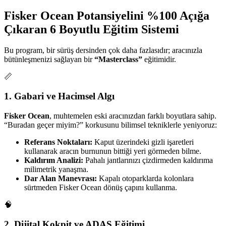
Fisker Ocean Potansiyelini %100 Açığa
Çıkaran 6 Boyutlu Eğitim Sistemi
Bu program, bir sürüş dersinden çok daha fazlasıdır; aracınızla
bütünleşmenizi sağlayan bir
“Masterclass”
eğitimidir.
📏
1. Gabari ve Hacimsel Algı
Fisker Ocean
, muhtemelen eski aracınızdan farklı boyutlara sahip.
“Buradan geçer miyim?” korkusunu bilimsel tekniklerle yeniyoruz:
Referans Noktaları:
Kaput üzerindeki gizli işaretleri
kullanarak aracın burnunun bittiği yeri görmeden bilme.
Kaldırım Analizi:
Pahalı jantlarınızı çizdirmeden kaldırıma
milimetrik yanaşma.
Dar Alan Manevrası:
Kapalı otoparklarda kolonlara
sürtmeden Fisker Ocean dönüş çapını kullanma.
🧠
2. Dijital Kokpit ve ADAS Eğitimi