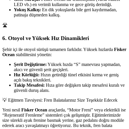
LED vb.) en verimli kullanma ve gece görüş derinliği.
Yokuş Kalkış:
En dik yokuşlarda bile geri kaydırmadan,
patinaja düşmeden kalkış.
🛣️
6. Otoyol ve Yüksek Hız Dinamikleri
Şehir içi ile otoyol sürüşü tamamen farklıdır. Yüksek hızlarda
Fisker
Ocean
stabilitesini yönetin:
Şerit Değiştirme:
Yüksek hızda “S” manevrası yapmadan,
akıcı ve güvenli şerit geçişleri.
Hız Körlüğü:
Hızın getirdiği tünel etkisini kırma ve geniş
açılı bakış teknikleri.
Takip Mesafesi:
Hıza göre değişken takip mesafesi kuralı ve
güvenli duruş alanı.
💡 Eğitmen Tavsiyesi: Fren Balatalarınız Size Teşekkür Edecek
Yeni nesil
Fisker Ocean
araçlarda, “Motor Freni” veya elektrikli ise
“Rejeneratif Frenleme” sistemleri çok gelişmiştir. Eğitimlerimizde
size sürekli ayak frenine basmak yerine, gaz pedalını doğru modüle
ederek aracı yavaşlatmayı öğretiyoruz. Bu teknik, fren balata