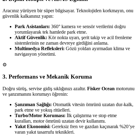
Aracınız yürüyen bir süper bilgisayar. Teknolojiden korkmayın, onu
güvenlik kalkanınız yapın:
Park Asistanları:
360° kamera ve sensör verilerini doğru
yorumlayarak tek hamlede park etme.
Aktif Güvenlik:
Kör nokta uyarı, şerit takip ve acil frenleme
sistemlerinin ne zaman devreye girdiğini anlama.
Multimedya Refleksleri:
Gözü yoldan ayırmadan klima ve
navigasyon yönetimi.
⚙️
3. Performans ve Mekanik Koruma
Doğru sürüş, servise gidiş sıklığınızı azaltır.
Fisker Ocean
motorunu
ve şanzımanını korumayı öğrenin:
Şanzıman Sağlığı:
Otomatik vitesin ömrünü uzatan dur-kalk,
park etme ve yokuş ritüelleri.
Turbo/Motor Koruması:
İlk çalıştırma ve stop etme
kuralları, motor ömrünü uzatan devir kullanımı.
Yakıt Ekonomisi:
Gereksiz fren ve gazdan kaçınarak %20’ye
varan yakıt tasarrufu teknikleri.