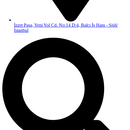
İzzet Paşa, Yeni Yol Cd. No:14 D:4, Balcı İş Hanı - Şişli/
İstanbul