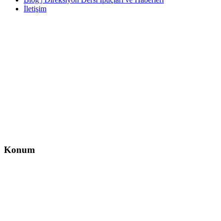
İletişim
İletişim
İzzet Paşa, Yeni Yol Cd. No:14 D:4, Balcı İş Hanı – Şişli/İstanbul
0212 217 29 11
info@direksiyondersi.net
Konum