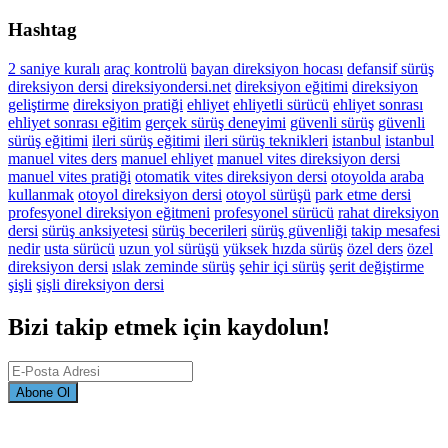
Hashtag
2 saniye kuralı
araç kontrolü
bayan direksiyon hocası
defansif sürüş
direksiyon dersi
direksiyondersi.net
direksiyon eğitimi
direksiyon
geliştirme
direksiyon pratiği
ehliyet
ehliyetli sürücü
ehliyet sonrası
ehliyet sonrası eğitim
gerçek sürüş deneyimi
güvenli sürüş
güvenli
sürüş eğitimi
ileri sürüş eğitimi
ileri sürüş teknikleri
istanbul
istanbul
manuel vites ders
manuel ehliyet
manuel vites direksiyon dersi
manuel vites pratiği
otomatik vites direksiyon dersi
otoyolda araba
kullanmak
otoyol direksiyon dersi
otoyol sürüşü
park etme dersi
profesyonel direksiyon eğitmeni
profesyonel sürücü
rahat direksiyon
dersi
sürüş anksiyetesi
sürüş becerileri
sürüş güvenliği
takip mesafesi
nedir
usta sürücü
uzun yol sürüşü
yüksek hızda sürüş
özel ders
özel
direksiyon dersi
ıslak zeminde sürüş
şehir içi sürüş
şerit değiştirme
şişli
şişli direksiyon dersi
Bizi takip etmek için kaydolun!
Abone Ol