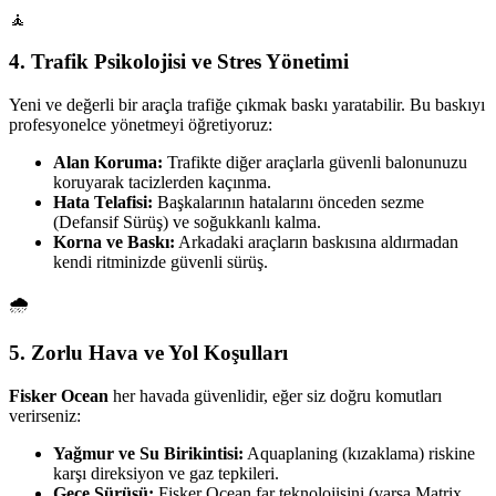
🧘
4. Trafik Psikolojisi ve Stres Yönetimi
Yeni ve değerli bir araçla trafiğe çıkmak baskı yaratabilir. Bu baskıyı
profesyonelce yönetmeyi öğretiyoruz:
Alan Koruma:
Trafikte diğer araçlarla güvenli balonunuzu
koruyarak tacizlerden kaçınma.
Hata Telafisi:
Başkalarının hatalarını önceden sezme
(Defansif Sürüş) ve soğukkanlı kalma.
Korna ve Baskı:
Arkadaki araçların baskısına aldırmadan
kendi ritminizde güvenli sürüş.
🌧️
5. Zorlu Hava ve Yol Koşulları
Fisker Ocean
her havada güvenlidir, eğer siz doğru komutları
verirseniz:
Yağmur ve Su Birikintisi:
Aquaplaning (kızaklama) riskine
karşı direksiyon ve gaz tepkileri.
Gece Sürüşü:
Fisker Ocean far teknolojisini (varsa Matrix