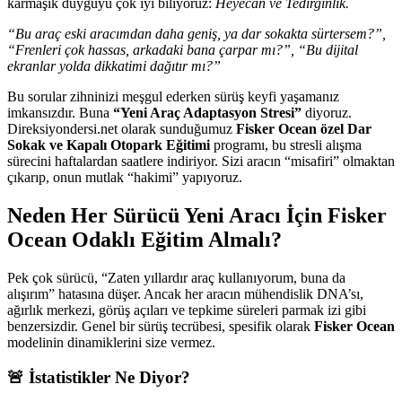
karmaşık duyguyu çok iyi biliyoruz:
Heyecan ve Tedirginlik.
“Bu araç eski aracımdan daha geniş, ya dar sokakta sürtersem?”,
“Frenleri çok hassas, arkadaki bana çarpar mı?”, “Bu dijital
ekranlar yolda dikkatimi dağıtır mı?”
Bu sorular zihninizi meşgul ederken sürüş keyfi yaşamanız
imkansızdır. Buna
“Yeni Araç Adaptasyon Stresi”
diyoruz.
Direksiyondersi.net olarak sunduğumuz
Fisker Ocean özel Dar
Sokak ve Kapalı Otopark Eğitimi
programı, bu stresli alışma
sürecini haftalardan saatlere indiriyor. Sizi aracın “misafiri” olmaktan
çıkarıp, onun mutlak “hakimi” yapıyoruz.
Neden Her Sürücü Yeni Aracı İçin Fisker
Ocean Odaklı Eğitim Almalı?
Pek çok sürücü, “Zaten yıllardır araç kullanıyorum, buna da
alışırım” hatasına düşer. Ancak her aracın mühendislik DNA’sı,
ağırlık merkezi, görüş açıları ve tepkime süreleri parmak izi gibi
benzersizdir. Genel bir sürüş tecrübesi, spesifik olarak
Fisker Ocean
modelinin dinamiklerini size vermez.
🚨 İstatistikler Ne Diyor?