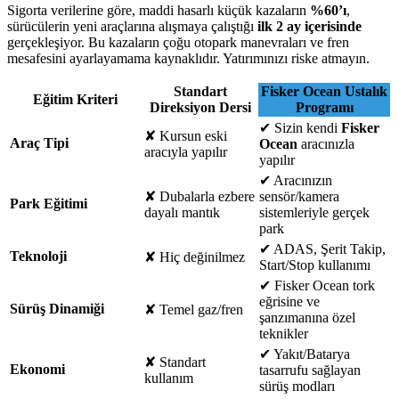
Sigorta verilerine göre, maddi hasarlı küçük kazaların
%60’ı
,
sürücülerin yeni araçlarına alışmaya çalıştığı
ilk 2 ay içerisinde
gerçekleşiyor. Bu kazaların çoğu otopark manevraları ve fren
mesafesini ayarlayamama kaynaklıdır. Yatırımınızı riske atmayın.
Standart
Fisker Ocean Ustalık
Eğitim Kriteri
Direksiyon Dersi
Programı
✔
Sizin kendi
Fisker
✘
Kursun eski
Araç Tipi
Ocean
aracınızla
aracıyla yapılır
yapılır
✔
Aracınızın
✘
Dubalarla ezbere
sensör/kamera
Park Eğitimi
dayalı mantık
sistemleriyle gerçek
park
✔
ADAS, Şerit Takip,
Teknoloji
✘
Hiç değinilmez
Start/Stop kullanımı
✔
Fisker Ocean tork
eğrisine ve
Sürüş Dinamiği
✘
Temel gaz/fren
şanzımanına özel
teknikler
✔
Yakıt/Batarya
✘
Standart
Ekonomi
tasarrufu sağlayan
kullanım
sürüş modları