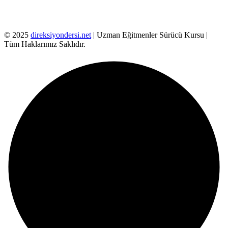
© 2025
direksiyondersi.net
| Uzman Eğitmenler Sürücü Kursu |
Tüm Haklarımız Saklıdır.