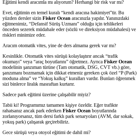
Eğitimi kendi aracımla mı alıyorum? Herhangi bir risk var mı?
Evet, eğitimin en temel kuralı “kendi aracına hakimiyet”tir. Bu
yüzden dersler sizin
Fisker Ocean
aracınızla yapılır. Yanınızdaki
eğitmenimiz, “Defansif Sürüş Uzmanı” olduğu için tehlikeleri
önceden sezerek müdahale eder (sözlü ve direksiyon müdahalesi) ve
riskleri minimize eder.
Aracım otomatik vites, yine de ders almama gerek var mı?
Kesinlikle. Otomatik vites sürüşü kolaylaştırır ancak “trafik
okumayı” veya “araç boyutlarını” öğretmez. Ayrıca
Fisker Ocean
modelinin şanzıman türüne (Tam otomatik, DSG, CVT vb.) göre,
şanzımanı bozmamak için dikkat etmeniz gereken çok özel “P (Park)
moduna alma” ve “Yokuş kalkış” kuralları vardır. Bunları öğrenmek
sizi binlerce liralık masraftan kurtarır.
Sadece park eğitimi üzerine çalışabilir miyiz?
Tabii ki! Programımız tamamen kişiye özeldir. Eğer trafikte
rahatsanız ancak park ederken
Fisker Ocean
boyutlarında
zorlanıyorsanız, tüm dersi farklı park senaryoları (AVM, dar sokak,
yokuş park) çalışarak geçirebiliriz.
Gece sürüşü veya otoyol eğitimi de dahil mi?