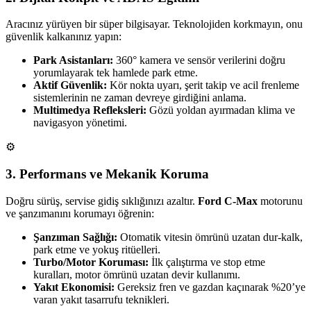
Aracınız yürüyen bir süper bilgisayar. Teknolojiden korkmayın, onu
güvenlik kalkanınız yapın:
Park Asistanları:
360° kamera ve sensör verilerini doğru
yorumlayarak tek hamlede park etme.
Aktif Güvenlik:
Kör nokta uyarı, şerit takip ve acil frenleme
sistemlerinin ne zaman devreye girdiğini anlama.
Multimedya Refleksleri:
Gözü yoldan ayırmadan klima ve
navigasyon yönetimi.
⚙️
3. Performans ve Mekanik Koruma
Doğru sürüş, servise gidiş sıklığınızı azaltır.
Ford C-Max
motorunu
ve şanzımanını korumayı öğrenin:
Şanzıman Sağlığı:
Otomatik vitesin ömrünü uzatan dur-kalk,
park etme ve yokuş ritüelleri.
Turbo/Motor Koruması:
İlk çalıştırma ve stop etme
kuralları, motor ömrünü uzatan devir kullanımı.
Yakıt Ekonomisi:
Gereksiz fren ve gazdan kaçınarak %20’ye
varan yakıt tasarrufu teknikleri.