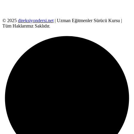
© 2025
direksiyondersi.net
| Uzman Eğitmenler Sürücü Kursu |
Tüm Haklarımız Saklıdır.