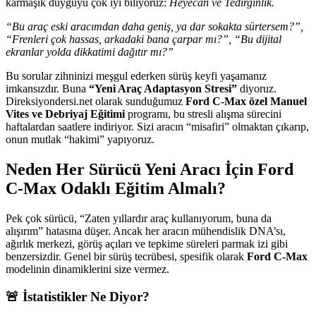
karmaşık duyguyu çok iyi biliyoruz:
Heyecan ve Tedirginlik.
“Bu araç eski aracımdan daha geniş, ya dar sokakta sürtersem?”,
“Frenleri çok hassas, arkadaki bana çarpar mı?”, “Bu dijital
ekranlar yolda dikkatimi dağıtır mı?”
Bu sorular zihninizi meşgul ederken sürüş keyfi yaşamanız
imkansızdır. Buna
“Yeni Araç Adaptasyon Stresi”
diyoruz.
Direksiyondersi.net olarak sunduğumuz
Ford C-Max özel Manuel
Vites ve Debriyaj Eğitimi
programı, bu stresli alışma sürecini
haftalardan saatlere indiriyor. Sizi aracın “misafiri” olmaktan çıkarıp,
onun mutlak “hakimi” yapıyoruz.
Neden Her Sürücü Yeni Aracı İçin Ford
C-Max Odaklı Eğitim Almalı?
Pek çok sürücü, “Zaten yıllardır araç kullanıyorum, buna da
alışırım” hatasına düşer. Ancak her aracın mühendislik DNA’sı,
ağırlık merkezi, görüş açıları ve tepkime süreleri parmak izi gibi
benzersizdir. Genel bir sürüş tecrübesi, spesifik olarak
Ford C-Max
modelinin dinamiklerini size vermez.
🚨 İstatistikler Ne Diyor?