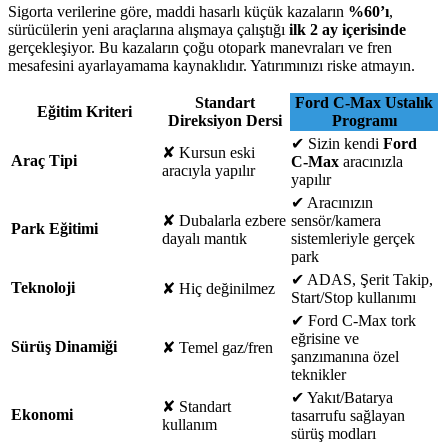
Sigorta verilerine göre, maddi hasarlı küçük kazaların
%60’ı
,
sürücülerin yeni araçlarına alışmaya çalıştığı
ilk 2 ay içerisinde
gerçekleşiyor. Bu kazaların çoğu otopark manevraları ve fren
mesafesini ayarlayamama kaynaklıdır. Yatırımınızı riske atmayın.
Standart
Ford C-Max Ustalık
Eğitim Kriteri
Direksiyon Dersi
Programı
✔
Sizin kendi
Ford
✘
Kursun eski
Araç Tipi
C-Max
aracınızla
aracıyla yapılır
yapılır
✔
Aracınızın
✘
Dubalarla ezbere
sensör/kamera
Park Eğitimi
dayalı mantık
sistemleriyle gerçek
park
✔
ADAS, Şerit Takip,
Teknoloji
✘
Hiç değinilmez
Start/Stop kullanımı
✔
Ford C-Max tork
eğrisine ve
Sürüş Dinamiği
✘
Temel gaz/fren
şanzımanına özel
teknikler
✔
Yakıt/Batarya
✘
Standart
Ekonomi
tasarrufu sağlayan
kullanım
sürüş modları