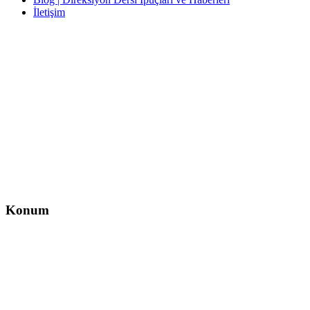
İletişim
İletişim
İzzet Paşa, Yeni Yol Cd. No:14 D:4, Balcı İş Hanı – Şişli/İstanbul
0212 217 29 11
info@direksiyondersi.net
Konum