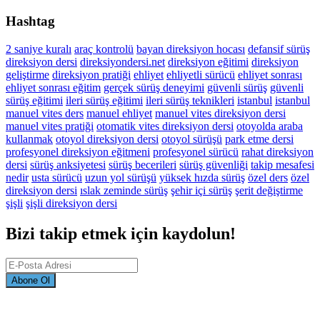
Hashtag
2 saniye kuralı
araç kontrolü
bayan direksiyon hocası
defansif sürüş
direksiyon dersi
direksiyondersi.net
direksiyon eğitimi
direksiyon
geliştirme
direksiyon pratiği
ehliyet
ehliyetli sürücü
ehliyet sonrası
ehliyet sonrası eğitim
gerçek sürüş deneyimi
güvenli sürüş
güvenli
sürüş eğitimi
ileri sürüş eğitimi
ileri sürüş teknikleri
istanbul
istanbul
manuel vites ders
manuel ehliyet
manuel vites direksiyon dersi
manuel vites pratiği
otomatik vites direksiyon dersi
otoyolda araba
kullanmak
otoyol direksiyon dersi
otoyol sürüşü
park etme dersi
profesyonel direksiyon eğitmeni
profesyonel sürücü
rahat direksiyon
dersi
sürüş anksiyetesi
sürüş becerileri
sürüş güvenliği
takip mesafesi
nedir
usta sürücü
uzun yol sürüşü
yüksek hızda sürüş
özel ders
özel
direksiyon dersi
ıslak zeminde sürüş
şehir içi sürüş
şerit değiştirme
şişli
şişli direksiyon dersi
Bizi takip etmek için kaydolun!
Abone Ol