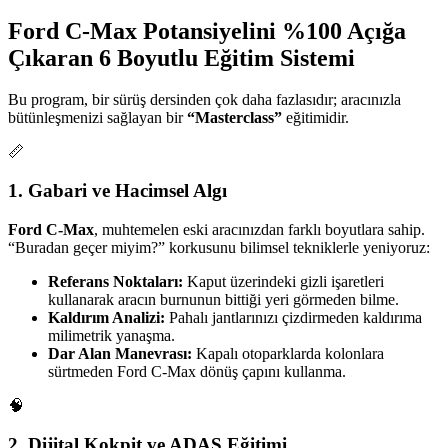
Ford C-Max Potansiyelini %100 Açığa
Çıkaran 6 Boyutlu Eğitim Sistemi
Bu program, bir sürüş dersinden çok daha fazlasıdır; aracınızla
bütünleşmenizi sağlayan bir
“Masterclass”
eğitimidir.
📏
1. Gabari ve Hacimsel Algı
Ford C-Max
, muhtemelen eski aracınızdan farklı boyutlara sahip.
“Buradan geçer miyim?” korkusunu bilimsel tekniklerle yeniyoruz:
Referans Noktaları:
Kaput üzerindeki gizli işaretleri
kullanarak aracın burnunun bittiği yeri görmeden bilme.
Kaldırım Analizi:
Pahalı jantlarınızı çizdirmeden kaldırıma
milimetrik yanaşma.
Dar Alan Manevrası:
Kapalı otoparklarda kolonlara
sürtmeden Ford C-Max dönüş çapını kullanma.
🧠
2. Dijital Kokpit ve ADAS Eğitimi