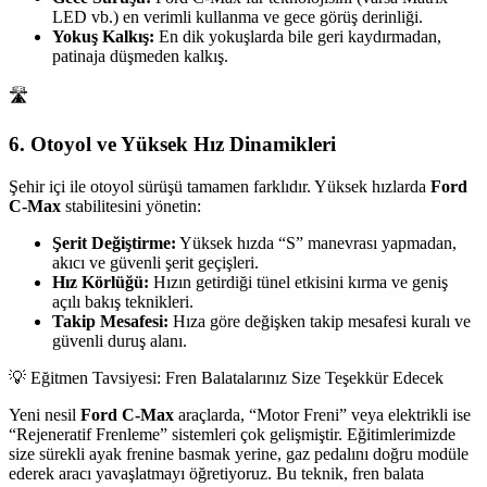
LED vb.) en verimli kullanma ve gece görüş derinliği.
Yokuş Kalkış:
En dik yokuşlarda bile geri kaydırmadan,
patinaja düşmeden kalkış.
🛣️
6. Otoyol ve Yüksek Hız Dinamikleri
Şehir içi ile otoyol sürüşü tamamen farklıdır. Yüksek hızlarda
Ford
C-Max
stabilitesini yönetin:
Şerit Değiştirme:
Yüksek hızda “S” manevrası yapmadan,
akıcı ve güvenli şerit geçişleri.
Hız Körlüğü:
Hızın getirdiği tünel etkisini kırma ve geniş
açılı bakış teknikleri.
Takip Mesafesi:
Hıza göre değişken takip mesafesi kuralı ve
güvenli duruş alanı.
💡 Eğitmen Tavsiyesi: Fren Balatalarınız Size Teşekkür Edecek
Yeni nesil
Ford C-Max
araçlarda, “Motor Freni” veya elektrikli ise
“Rejeneratif Frenleme” sistemleri çok gelişmiştir. Eğitimlerimizde
size sürekli ayak frenine basmak yerine, gaz pedalını doğru modüle
ederek aracı yavaşlatmayı öğretiyoruz. Bu teknik, fren balata