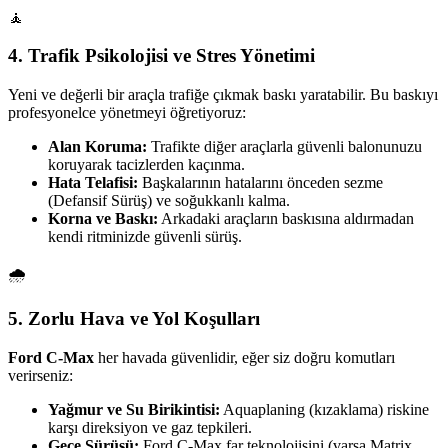
🧘
4. Trafik Psikolojisi ve Stres Yönetimi
Yeni ve değerli bir araçla trafiğe çıkmak baskı yaratabilir. Bu baskıyı
profesyonelce yönetmeyi öğretiyoruz:
Alan Koruma:
Trafikte diğer araçlarla güvenli balonunuzu
koruyarak tacizlerden kaçınma.
Hata Telafisi:
Başkalarının hatalarını önceden sezme
(Defansif Sürüş) ve soğukkanlı kalma.
Korna ve Baskı:
Arkadaki araçların baskısına aldırmadan
kendi ritminizde güvenli sürüş.
🌧️
5. Zorlu Hava ve Yol Koşulları
Ford C-Max
her havada güvenlidir, eğer siz doğru komutları
verirseniz:
Yağmur ve Su Birikintisi:
Aquaplaning (kızaklama) riskine
karşı direksiyon ve gaz tepkileri.
Gece Sürüşü:
Ford C-Max far teknolojisini (varsa Matrix