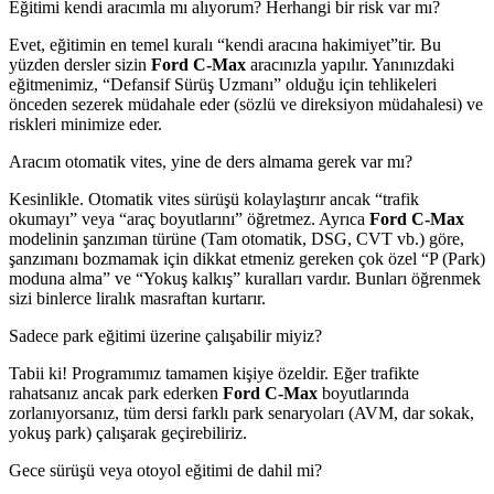
Eğitimi kendi aracımla mı alıyorum? Herhangi bir risk var mı?
Evet, eğitimin en temel kuralı “kendi aracına hakimiyet”tir. Bu
yüzden dersler sizin
Ford C-Max
aracınızla yapılır. Yanınızdaki
eğitmenimiz, “Defansif Sürüş Uzmanı” olduğu için tehlikeleri
önceden sezerek müdahale eder (sözlü ve direksiyon müdahalesi) ve
riskleri minimize eder.
Aracım otomatik vites, yine de ders almama gerek var mı?
Kesinlikle. Otomatik vites sürüşü kolaylaştırır ancak “trafik
okumayı” veya “araç boyutlarını” öğretmez. Ayrıca
Ford C-Max
modelinin şanzıman türüne (Tam otomatik, DSG, CVT vb.) göre,
şanzımanı bozmamak için dikkat etmeniz gereken çok özel “P (Park)
moduna alma” ve “Yokuş kalkış” kuralları vardır. Bunları öğrenmek
sizi binlerce liralık masraftan kurtarır.
Sadece park eğitimi üzerine çalışabilir miyiz?
Tabii ki! Programımız tamamen kişiye özeldir. Eğer trafikte
rahatsanız ancak park ederken
Ford C-Max
boyutlarında
zorlanıyorsanız, tüm dersi farklı park senaryoları (AVM, dar sokak,
yokuş park) çalışarak geçirebiliriz.
Gece sürüşü veya otoyol eğitimi de dahil mi?