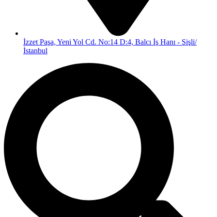
İzzet Paşa, Yeni Yol Cd. No:14 D:4, Balcı İş Hanı - Şişli/
İstanbul