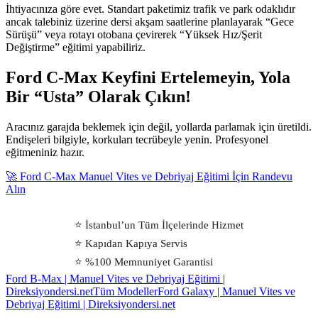
İhtiyacınıza göre evet. Standart paketimiz trafik ve park odaklıdır
ancak talebiniz üzerine dersi akşam saatlerine planlayarak “Gece
Sürüşü” veya rotayı otobana çevirerek “Yüksek Hız/Şerit
Değiştirme” eğitimi yapabiliriz.
Ford C-Max Keyfini Ertelemeyin, Yola
Bir “Usta” Olarak Çıkın!
Aracınız garajda beklemek için değil, yollarda parlamak için üretildi.
Endişeleri bilgiyle, korkuları tecrübeyle yenin. Profesyonel
eğitmeniniz hazır.
🚀 Ford C-Max Manuel Vites ve Debriyaj Eğitimi İçin Randevu
Alın
⭐ İstanbul’un Tüm İlçelerinde Hizmet
⭐ Kapıdan Kapıya Servis
⭐ %100 Memnuniyet Garantisi
Ford B-Max | Manuel Vites ve Debriyaj Eğitimi |
Direksiyondersi.net
Tüm Modeller
Ford Galaxy | Manuel Vites ve
Debriyaj Eğitimi | Direksiyondersi.net