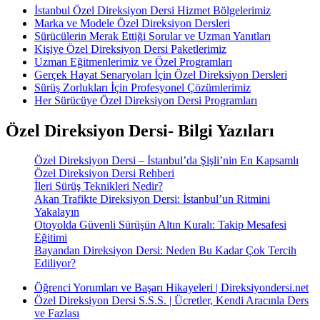
İstanbul Özel Direksiyon Dersi Hizmet Bölgelerimiz
Marka ve Modele Özel Direksiyon Dersleri
Sürücülerin Merak Ettiği Sorular ve Uzman Yanıtları
Kişiye Özel Direksiyon Dersi Paketlerimiz
Uzman Eğitmenlerimiz ve Özel Programları
Gerçek Hayat Senaryoları İçin Özel Direksiyon Dersleri
Sürüş Zorlukları İçin Profesyonel Çözümlerimiz
Her Sürücüye Özel Direksiyon Dersi Programları
Özel Direksiyon Dersi- Bilgi Yazıları
Özel Direksiyon Dersi – İstanbul’da Şişli’nin En Kapsamlı
Özel Direksiyon Dersi Rehberi
İleri Sürüş Teknikleri Nedir?
Akan Trafikte Direksiyon Dersi: İstanbul’un Ritmini
Yakalayın
Otoyolda Güvenli Sürüşün Altın Kuralı: Takip Mesafesi
Eğitimi
Bayandan Direksiyon Dersi: Neden Bu Kadar Çok Tercih
Ediliyor?
Öğrenci Yorumları ve Başarı Hikayeleri | Direksiyondersi.net
Özel Direksiyon Dersi S.S.S. | Ücretler, Kendi Aracınla Ders
ve Fazlası