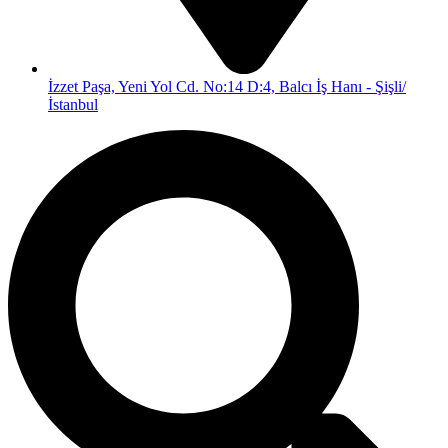
İzzet Paşa, Yeni Yol Cd. No:14 D:4, Balcı İş Hanı - Şişli/
İstanbul