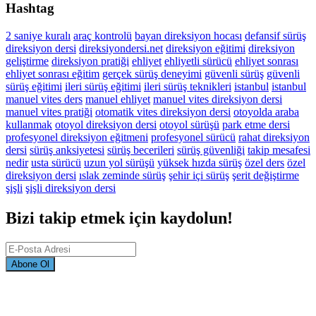
Hashtag
2 saniye kuralı
araç kontrolü
bayan direksiyon hocası
defansif sürüş
direksiyon dersi
direksiyondersi.net
direksiyon eğitimi
direksiyon
geliştirme
direksiyon pratiği
ehliyet
ehliyetli sürücü
ehliyet sonrası
ehliyet sonrası eğitim
gerçek sürüş deneyimi
güvenli sürüş
güvenli
sürüş eğitimi
ileri sürüş eğitimi
ileri sürüş teknikleri
istanbul
istanbul
manuel vites ders
manuel ehliyet
manuel vites direksiyon dersi
manuel vites pratiği
otomatik vites direksiyon dersi
otoyolda araba
kullanmak
otoyol direksiyon dersi
otoyol sürüşü
park etme dersi
profesyonel direksiyon eğitmeni
profesyonel sürücü
rahat direksiyon
dersi
sürüş anksiyetesi
sürüş becerileri
sürüş güvenliği
takip mesafesi
nedir
usta sürücü
uzun yol sürüşü
yüksek hızda sürüş
özel ders
özel
direksiyon dersi
ıslak zeminde sürüş
şehir içi sürüş
şerit değiştirme
şişli
şişli direksiyon dersi
Bizi takip etmek için kaydolun!
Abone Ol