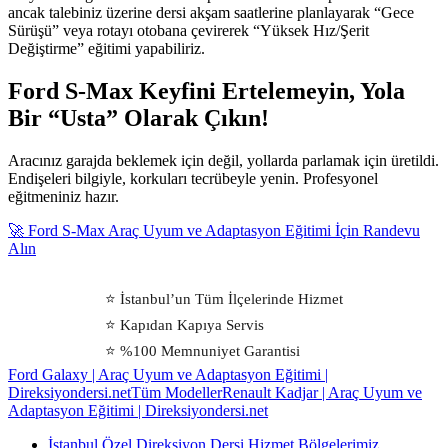
ancak talebiniz üzerine dersi akşam saatlerine planlayarak “Gece
Sürüşü” veya rotayı otobana çevirerek “Yüksek Hız/Şerit
Değiştirme” eğitimi yapabiliriz.
Ford S-Max Keyfini Ertelemeyin, Yola
Bir “Usta” Olarak Çıkın!
Aracınız garajda beklemek için değil, yollarda parlamak için üretildi.
Endişeleri bilgiyle, korkuları tecrübeyle yenin. Profesyonel
eğitmeniniz hazır.
🚀 Ford S-Max Araç Uyum ve Adaptasyon Eğitimi İçin Randevu
Alın
⭐ İstanbul’un Tüm İlçelerinde Hizmet
⭐ Kapıdan Kapıya Servis
⭐ %100 Memnuniyet Garantisi
Ford Galaxy | Araç Uyum ve Adaptasyon Eğitimi |
Direksiyondersi.net
Tüm Modeller
Renault Kadjar | Araç Uyum ve
Adaptasyon Eğitimi | Direksiyondersi.net
İstanbul Özel Direksiyon Dersi Hizmet Bölgelerimiz