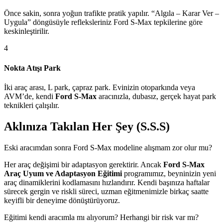
Önce sakin, sonra yoğun trafikte pratik yapılır. “Algıla – Karar Ver –
Uygula” döngüsüyle refleksleriniz Ford S-Max tepkilerine göre
keskinleştirilir.
4
Nokta Atışı Park
İki araç arası, L park, çapraz park. Evinizin otoparkında veya
AVM’de, kendi
Ford S-Max
aracınızla, dubasız, gerçek hayat park
teknikleri çalışılır.
Aklınıza Takılan Her Şey (S.S.S)
Eski aracımdan sonra Ford S-Max modeline alışmam zor olur mu?
Her araç değişimi bir adaptasyon gerektirir. Ancak
Ford S-Max
Araç Uyum ve Adaptasyon Eğitimi
programımız, beyninizin yeni
araç dinamiklerini kodlamasını hızlandırır. Kendi başınıza haftalar
sürecek gergin ve riskli süreci, uzman eğitmenimizle birkaç saatte
keyifli bir deneyime dönüştürüyoruz.
Eğitimi kendi aracımla mı alıyorum? Herhangi bir risk var mı?