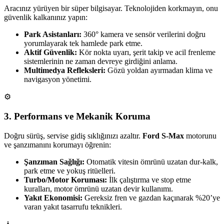
Aracınız yürüyen bir süper bilgisayar. Teknolojiden korkmayın, onu
güvenlik kalkanınız yapın:
Park Asistanları:
360° kamera ve sensör verilerini doğru
yorumlayarak tek hamlede park etme.
Aktif Güvenlik:
Kör nokta uyarı, şerit takip ve acil frenleme
sistemlerinin ne zaman devreye girdiğini anlama.
Multimedya Refleksleri:
Gözü yoldan ayırmadan klima ve
navigasyon yönetimi.
⚙️
3. Performans ve Mekanik Koruma
Doğru sürüş, servise gidiş sıklığınızı azaltır.
Ford S-Max
motorunu
ve şanzımanını korumayı öğrenin:
Şanzıman Sağlığı:
Otomatik vitesin ömrünü uzatan dur-kalk,
park etme ve yokuş ritüelleri.
Turbo/Motor Koruması:
İlk çalıştırma ve stop etme
kuralları, motor ömrünü uzatan devir kullanımı.
Yakıt Ekonomisi:
Gereksiz fren ve gazdan kaçınarak %20’ye
varan yakıt tasarrufu teknikleri.
🧘