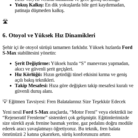
Yokuş Kalkış:
En dik yokuşlarda bile geri kaydırmadan,
patinaja düşmeden kalkış.
🛣️
6. Otoyol ve Yüksek Hız Dinamikleri
Şehir içi ile otoyol sürüşü tamamen farklıdır. Yüksek hızlarda
Ford
S-Max
stabilitesini yönetin:
Şerit Değiştirme:
Yüksek hızda “S” manevrası yapmadan,
akıcı ve güvenli şerit geçişleri.
Hız Körlüğü:
Hızın getirdiği tünel etkisini kırma ve geniş
açılı bakış teknikleri.
Takip Mesafesi:
Hıza göre değişken takip mesafesi kuralı ve
güvenli duruş alanı.
💡 Eğitmen Tavsiyesi: Fren Balatalarınız Size Teşekkür Edecek
Yeni nesil
Ford S-Max
araçlarda, “Motor Freni” veya elektrikli ise
“Rejeneratif Frenleme” sistemleri çok gelişmiştir. Eğitimlerimizde
size sürekli ayak frenine basmak yerine, gaz pedalını doğru modüle
ederek aracı yavaşlatmayı öğretiyoruz. Bu teknik, fren balata
ömrünüzü 2 katına çıkarırken, sürüş konforunuzu artırır.