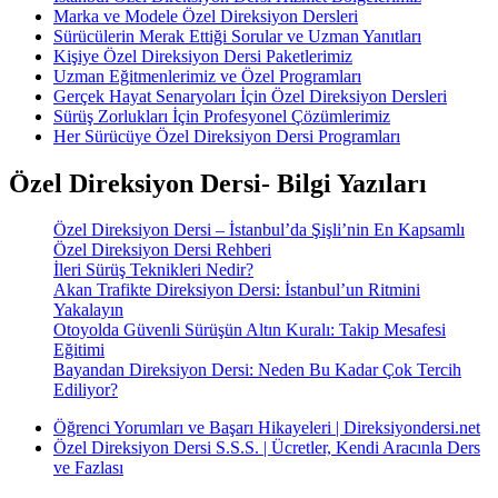
Marka ve Modele Özel Direksiyon Dersleri
Sürücülerin Merak Ettiği Sorular ve Uzman Yanıtları
Kişiye Özel Direksiyon Dersi Paketlerimiz
Uzman Eğitmenlerimiz ve Özel Programları
Gerçek Hayat Senaryoları İçin Özel Direksiyon Dersleri
Sürüş Zorlukları İçin Profesyonel Çözümlerimiz
Her Sürücüye Özel Direksiyon Dersi Programları
Özel Direksiyon Dersi- Bilgi Yazıları
Özel Direksiyon Dersi – İstanbul’da Şişli’nin En Kapsamlı
Özel Direksiyon Dersi Rehberi
İleri Sürüş Teknikleri Nedir?
Akan Trafikte Direksiyon Dersi: İstanbul’un Ritmini
Yakalayın
Otoyolda Güvenli Sürüşün Altın Kuralı: Takip Mesafesi
Eğitimi
Bayandan Direksiyon Dersi: Neden Bu Kadar Çok Tercih
Ediliyor?
Öğrenci Yorumları ve Başarı Hikayeleri | Direksiyondersi.net
Özel Direksiyon Dersi S.S.S. | Ücretler, Kendi Aracınla Ders
ve Fazlası