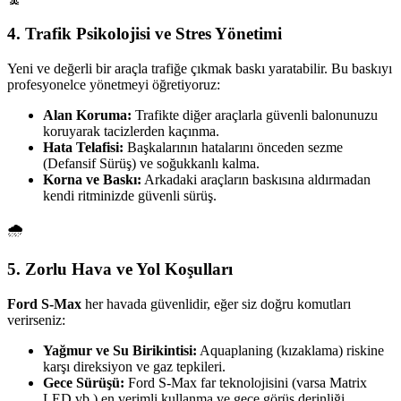
4. Trafik Psikolojisi ve Stres Yönetimi
Yeni ve değerli bir araçla trafiğe çıkmak baskı yaratabilir. Bu baskıyı
profesyonelce yönetmeyi öğretiyoruz:
Alan Koruma:
Trafikte diğer araçlarla güvenli balonunuzu
koruyarak tacizlerden kaçınma.
Hata Telafisi:
Başkalarının hatalarını önceden sezme
(Defansif Sürüş) ve soğukkanlı kalma.
Korna ve Baskı:
Arkadaki araçların baskısına aldırmadan
kendi ritminizde güvenli sürüş.
🌧️
5. Zorlu Hava ve Yol Koşulları
Ford S-Max
her havada güvenlidir, eğer siz doğru komutları
verirseniz:
Yağmur ve Su Birikintisi:
Aquaplaning (kızaklama) riskine
karşı direksiyon ve gaz tepkileri.
Gece Sürüşü:
Ford S-Max far teknolojisini (varsa Matrix
LED vb.) en verimli kullanma ve gece görüş derinliği.