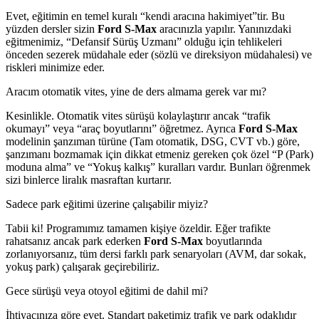
Evet, eğitimin en temel kuralı “kendi aracına hakimiyet”tir. Bu
yüzden dersler sizin
Ford S-Max
aracınızla yapılır. Yanınızdaki
eğitmenimiz, “Defansif Sürüş Uzmanı” olduğu için tehlikeleri
önceden sezerek müdahale eder (sözlü ve direksiyon müdahalesi) ve
riskleri minimize eder.
Aracım otomatik vites, yine de ders almama gerek var mı?
Kesinlikle. Otomatik vites sürüşü kolaylaştırır ancak “trafik
okumayı” veya “araç boyutlarını” öğretmez. Ayrıca
Ford S-Max
modelinin şanzıman türüne (Tam otomatik, DSG, CVT vb.) göre,
şanzımanı bozmamak için dikkat etmeniz gereken çok özel “P (Park)
moduna alma” ve “Yokuş kalkış” kuralları vardır. Bunları öğrenmek
sizi binlerce liralık masraftan kurtarır.
Sadece park eğitimi üzerine çalışabilir miyiz?
Tabii ki! Programımız tamamen kişiye özeldir. Eğer trafikte
rahatsanız ancak park ederken
Ford S-Max
boyutlarında
zorlanıyorsanız, tüm dersi farklı park senaryoları (AVM, dar sokak,
yokuş park) çalışarak geçirebiliriz.
Gece sürüşü veya otoyol eğitimi de dahil mi?
İhtiyacınıza göre evet. Standart paketimiz trafik ve park odaklıdır