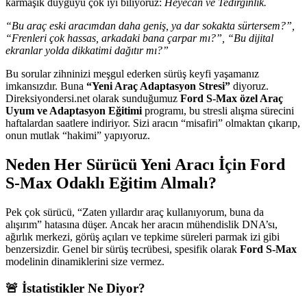
karmaşık duyguyu çok iyi biliyoruz:
Heyecan ve Tedirginlik.
“Bu araç eski aracımdan daha geniş, ya dar sokakta sürtersem?”,
“Frenleri çok hassas, arkadaki bana çarpar mı?”, “Bu dijital
ekranlar yolda dikkatimi dağıtır mı?”
Bu sorular zihninizi meşgul ederken sürüş keyfi yaşamanız
imkansızdır. Buna
“Yeni Araç Adaptasyon Stresi”
diyoruz.
Direksiyondersi.net olarak sunduğumuz
Ford S-Max özel Araç
Uyum ve Adaptasyon Eğitimi
programı, bu stresli alışma sürecini
haftalardan saatlere indiriyor. Sizi aracın “misafiri” olmaktan çıkarıp,
onun mutlak “hakimi” yapıyoruz.
Neden Her Sürücü Yeni Aracı İçin Ford
S-Max Odaklı Eğitim Almalı?
Pek çok sürücü, “Zaten yıllardır araç kullanıyorum, buna da
alışırım” hatasına düşer. Ancak her aracın mühendislik DNA’sı,
ağırlık merkezi, görüş açıları ve tepkime süreleri parmak izi gibi
benzersizdir. Genel bir sürüş tecrübesi, spesifik olarak
Ford S-Max
modelinin dinamiklerini size vermez.
🚨 İstatistikler Ne Diyor?