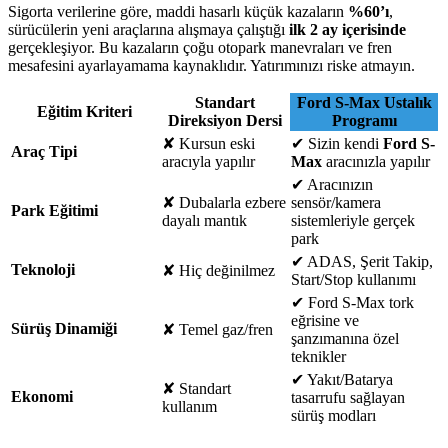
Sigorta verilerine göre, maddi hasarlı küçük kazaların
%60’ı
,
sürücülerin yeni araçlarına alışmaya çalıştığı
ilk 2 ay içerisinde
gerçekleşiyor. Bu kazaların çoğu otopark manevraları ve fren
mesafesini ayarlayamama kaynaklıdır. Yatırımınızı riske atmayın.
Standart
Ford S-Max Ustalık
Eğitim Kriteri
Direksiyon Dersi
Programı
✘
Kursun eski
✔
Sizin kendi
Ford S-
Araç Tipi
aracıyla yapılır
Max
aracınızla yapılır
✔
Aracınızın
✘
Dubalarla ezbere
sensör/kamera
Park Eğitimi
dayalı mantık
sistemleriyle gerçek
park
✔
ADAS, Şerit Takip,
Teknoloji
✘
Hiç değinilmez
Start/Stop kullanımı
✔
Ford S-Max tork
eğrisine ve
Sürüş Dinamiği
✘
Temel gaz/fren
şanzımanına özel
teknikler
✔
Yakıt/Batarya
✘
Standart
Ekonomi
tasarrufu sağlayan
kullanım
sürüş modları