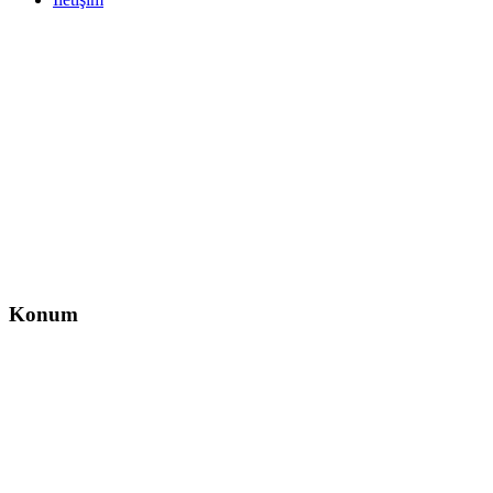
İletişim
İzzet Paşa, Yeni Yol Cd. No:14 D:4, Balcı İş Hanı – Şişli/İstanbul
0212 217 29 11
info@direksiyondersi.net
Konum