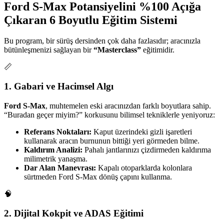
Ford S-Max Potansiyelini %100 Açığa
Çıkaran 6 Boyutlu Eğitim Sistemi
Bu program, bir sürüş dersinden çok daha fazlasıdır; aracınızla
bütünleşmenizi sağlayan bir
“Masterclass”
eğitimidir.
📏
1. Gabari ve Hacimsel Algı
Ford S-Max
, muhtemelen eski aracınızdan farklı boyutlara sahip.
“Buradan geçer miyim?” korkusunu bilimsel tekniklerle yeniyoruz:
Referans Noktaları:
Kaput üzerindeki gizli işaretleri
kullanarak aracın burnunun bittiği yeri görmeden bilme.
Kaldırım Analizi:
Pahalı jantlarınızı çizdirmeden kaldırıma
milimetrik yanaşma.
Dar Alan Manevrası:
Kapalı otoparklarda kolonlara
sürtmeden Ford S-Max dönüş çapını kullanma.
🧠
2. Dijital Kokpit ve ADAS Eğitimi