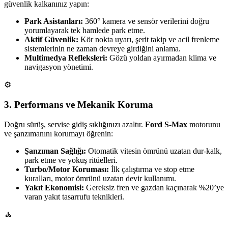
güvenlik kalkanınız yapın:
Park Asistanları:
360° kamera ve sensör verilerini doğru
yorumlayarak tek hamlede park etme.
Aktif Güvenlik:
Kör nokta uyarı, şerit takip ve acil frenleme
sistemlerinin ne zaman devreye girdiğini anlama.
Multimedya Refleksleri:
Gözü yoldan ayırmadan klima ve
navigasyon yönetimi.
⚙️
3. Performans ve Mekanik Koruma
Doğru sürüş, servise gidiş sıklığınızı azaltır.
Ford S-Max
motorunu
ve şanzımanını korumayı öğrenin:
Şanzıman Sağlığı:
Otomatik vitesin ömrünü uzatan dur-kalk,
park etme ve yokuş ritüelleri.
Turbo/Motor Koruması:
İlk çalıştırma ve stop etme
kuralları, motor ömrünü uzatan devir kullanımı.
Yakıt Ekonomisi:
Gereksiz fren ve gazdan kaçınarak %20’ye
varan yakıt tasarrufu teknikleri.
🧘