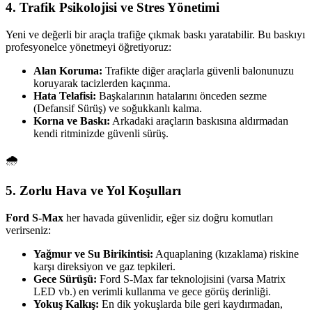
4. Trafik Psikolojisi ve Stres Yönetimi
Yeni ve değerli bir araçla trafiğe çıkmak baskı yaratabilir. Bu baskıyı
profesyonelce yönetmeyi öğretiyoruz:
Alan Koruma:
Trafikte diğer araçlarla güvenli balonunuzu
koruyarak tacizlerden kaçınma.
Hata Telafisi:
Başkalarının hatalarını önceden sezme
(Defansif Sürüş) ve soğukkanlı kalma.
Korna ve Baskı:
Arkadaki araçların baskısına aldırmadan
kendi ritminizde güvenli sürüş.
🌧️
5. Zorlu Hava ve Yol Koşulları
Ford S-Max
her havada güvenlidir, eğer siz doğru komutları
verirseniz:
Yağmur ve Su Birikintisi:
Aquaplaning (kızaklama) riskine
karşı direksiyon ve gaz tepkileri.
Gece Sürüşü:
Ford S-Max far teknolojisini (varsa Matrix
LED vb.) en verimli kullanma ve gece görüş derinliği.
Yokuş Kalkış:
En dik yokuşlarda bile geri kaydırmadan,