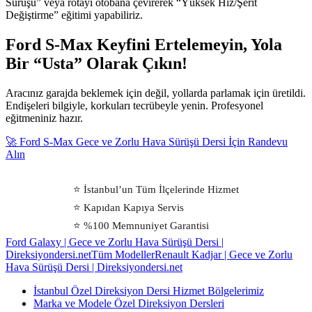
Sürüşü” veya rotayı otobana çevirerek “Yüksek Hız/Şerit
Değiştirme” eğitimi yapabiliriz.
Ford S-Max Keyfini Ertelemeyin, Yola
Bir “Usta” Olarak Çıkın!
Aracınız garajda beklemek için değil, yollarda parlamak için üretildi.
Endişeleri bilgiyle, korkuları tecrübeyle yenin. Profesyonel
eğitmeniniz hazır.
🚀 Ford S-Max Gece ve Zorlu Hava Sürüşü Dersi İçin Randevu
Alın
⭐ İstanbul’un Tüm İlçelerinde Hizmet
⭐ Kapıdan Kapıya Servis
⭐ %100 Memnuniyet Garantisi
Ford Galaxy | Gece ve Zorlu Hava Sürüşü Dersi |
Direksiyondersi.net
Tüm Modeller
Renault Kadjar | Gece ve Zorlu
Hava Sürüşü Dersi | Direksiyondersi.net
İstanbul Özel Direksiyon Dersi Hizmet Bölgelerimiz
Marka ve Modele Özel Direksiyon Dersleri