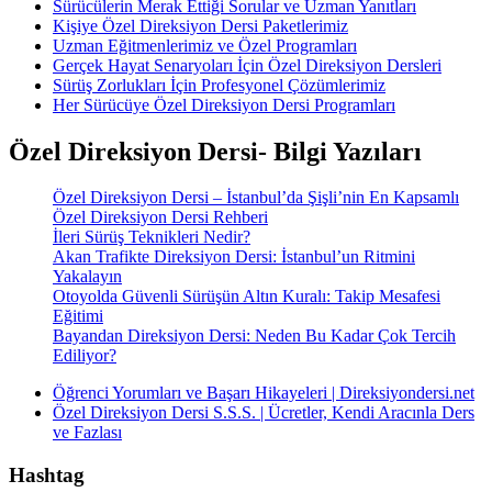
Sürücülerin Merak Ettiği Sorular ve Uzman Yanıtları
Kişiye Özel Direksiyon Dersi Paketlerimiz
Uzman Eğitmenlerimiz ve Özel Programları
Gerçek Hayat Senaryoları İçin Özel Direksiyon Dersleri
Sürüş Zorlukları İçin Profesyonel Çözümlerimiz
Her Sürücüye Özel Direksiyon Dersi Programları
Özel Direksiyon Dersi- Bilgi Yazıları
Özel Direksiyon Dersi – İstanbul’da Şişli’nin En Kapsamlı
Özel Direksiyon Dersi Rehberi
İleri Sürüş Teknikleri Nedir?
Akan Trafikte Direksiyon Dersi: İstanbul’un Ritmini
Yakalayın
Otoyolda Güvenli Sürüşün Altın Kuralı: Takip Mesafesi
Eğitimi
Bayandan Direksiyon Dersi: Neden Bu Kadar Çok Tercih
Ediliyor?
Öğrenci Yorumları ve Başarı Hikayeleri | Direksiyondersi.net
Özel Direksiyon Dersi S.S.S. | Ücretler, Kendi Aracınla Ders
ve Fazlası
Hashtag