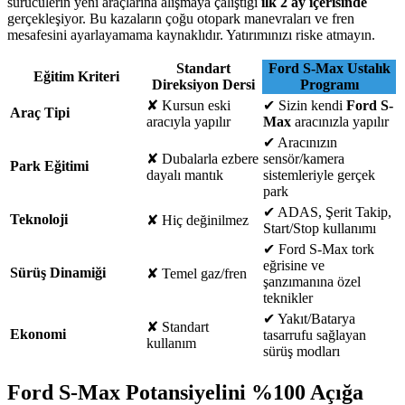
sürücülerin yeni araçlarına alışmaya çalıştığı
ilk 2 ay içerisinde
gerçekleşiyor. Bu kazaların çoğu otopark manevraları ve fren
mesafesini ayarlayamama kaynaklıdır. Yatırımınızı riske atmayın.
Standart
Ford S-Max Ustalık
Eğitim Kriteri
Direksiyon Dersi
Programı
✘
Kursun eski
✔
Sizin kendi
Ford S-
Araç Tipi
aracıyla yapılır
Max
aracınızla yapılır
✔
Aracınızın
✘
Dubalarla ezbere
sensör/kamera
Park Eğitimi
dayalı mantık
sistemleriyle gerçek
park
✔
ADAS, Şerit Takip,
Teknoloji
✘
Hiç değinilmez
Start/Stop kullanımı
✔
Ford S-Max tork
eğrisine ve
Sürüş Dinamiği
✘
Temel gaz/fren
şanzımanına özel
teknikler
✔
Yakıt/Batarya
✘
Standart
Ekonomi
tasarrufu sağlayan
kullanım
sürüş modları
Ford S-Max Potansiyelini %100 Açığa