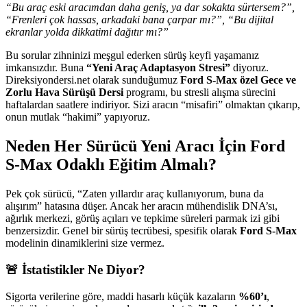
“Bu araç eski aracımdan daha geniş, ya dar sokakta sürtersem?”,
“Frenleri çok hassas, arkadaki bana çarpar mı?”, “Bu dijital
ekranlar yolda dikkatimi dağıtır mı?”
Bu sorular zihninizi meşgul ederken sürüş keyfi yaşamanız
imkansızdır. Buna
“Yeni Araç Adaptasyon Stresi”
diyoruz.
Direksiyondersi.net olarak sunduğumuz
Ford S-Max özel Gece ve
Zorlu Hava Sürüşü Dersi
programı, bu stresli alışma sürecini
haftalardan saatlere indiriyor. Sizi aracın “misafiri” olmaktan çıkarıp,
onun mutlak “hakimi” yapıyoruz.
Neden Her Sürücü Yeni Aracı İçin Ford
S-Max Odaklı Eğitim Almalı?
Pek çok sürücü, “Zaten yıllardır araç kullanıyorum, buna da
alışırım” hatasına düşer. Ancak her aracın mühendislik DNA’sı,
ağırlık merkezi, görüş açıları ve tepkime süreleri parmak izi gibi
benzersizdir. Genel bir sürüş tecrübesi, spesifik olarak
Ford S-Max
modelinin dinamiklerini size vermez.
🚨 İstatistikler Ne Diyor?
Sigorta verilerine göre, maddi hasarlı küçük kazaların
%60’ı
,