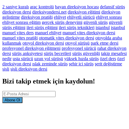
2 saniye kuralı
araç kontrolü
bayan direksiyon hocası
defansif sürüş
direksiyon dersi
direksiyondersi.net
direksiyon eğitimi
direksiyon
geliştirme
direksiyon pratiği
ehliyet
ehliyetli sürücü
ehliyet sonrası
ehliyet sonrası eğitim
gerçek sürüş deneyimi
güvenli sürüş
güvenli
sürüş eğitimi
ileri sürüş eğitimi
ileri sürüş teknikleri
istanbul
istanbul
manuel vites ders
manuel ehliyet
manuel vites direksiyon dersi
manuel vites pratiği
otomatik vites direksiyon dersi
otoyolda araba
kullanmak
otoyol direksiyon dersi
otoyol sürüşü
park etme dersi
profesyonel direksiyon eğitmeni
profesyonel sürücü
rahat direksiyon
dersi
sürüş anksiyetesi
sürüş becerileri
sürüş güvenliği
takip mesafesi
nedir
usta sürücü
uzun yol sürüşü
yüksek hızda sürüş
özel ders
özel
direksiyon dersi
ıslak zeminde sürüş
şehir içi sürüş
şerit değiştirme
şişli
şişli direksiyon dersi
Bizi takip etmek için kaydolun!
Abone Ol