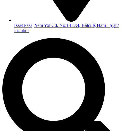
İzzet Paşa, Yeni Yol Cd. No:14 D:4, Balcı İş Hanı - Şişli/
İstanbul