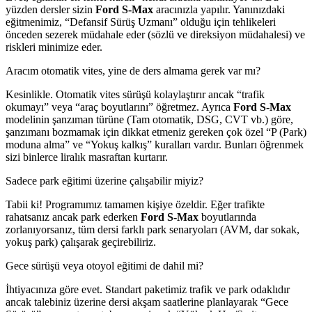
yüzden dersler sizin
Ford S-Max
aracınızla yapılır. Yanınızdaki
eğitmenimiz, “Defansif Sürüş Uzmanı” olduğu için tehlikeleri
önceden sezerek müdahale eder (sözlü ve direksiyon müdahalesi) ve
riskleri minimize eder.
Aracım otomatik vites, yine de ders almama gerek var mı?
Kesinlikle. Otomatik vites sürüşü kolaylaştırır ancak “trafik
okumayı” veya “araç boyutlarını” öğretmez. Ayrıca
Ford S-Max
modelinin şanzıman türüne (Tam otomatik, DSG, CVT vb.) göre,
şanzımanı bozmamak için dikkat etmeniz gereken çok özel “P (Park)
moduna alma” ve “Yokuş kalkış” kuralları vardır. Bunları öğrenmek
sizi binlerce liralık masraftan kurtarır.
Sadece park eğitimi üzerine çalışabilir miyiz?
Tabii ki! Programımız tamamen kişiye özeldir. Eğer trafikte
rahatsanız ancak park ederken
Ford S-Max
boyutlarında
zorlanıyorsanız, tüm dersi farklı park senaryoları (AVM, dar sokak,
yokuş park) çalışarak geçirebiliriz.
Gece sürüşü veya otoyol eğitimi de dahil mi?
İhtiyacınıza göre evet. Standart paketimiz trafik ve park odaklıdır
ancak talebiniz üzerine dersi akşam saatlerine planlayarak “Gece