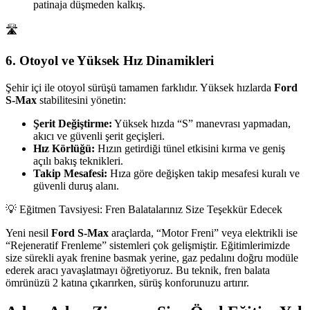
patinaja düşmeden kalkış.
🛣️
6. Otoyol ve Yüksek Hız Dinamikleri
Şehir içi ile otoyol sürüşü tamamen farklıdır. Yüksek hızlarda
Ford
S-Max
stabilitesini yönetin:
Şerit Değiştirme:
Yüksek hızda “S” manevrası yapmadan,
akıcı ve güvenli şerit geçişleri.
Hız Körlüğü:
Hızın getirdiği tünel etkisini kırma ve geniş
açılı bakış teknikleri.
Takip Mesafesi:
Hıza göre değişken takip mesafesi kuralı ve
güvenli duruş alanı.
💡 Eğitmen Tavsiyesi: Fren Balatalarınız Size Teşekkür Edecek
Yeni nesil
Ford S-Max
araçlarda, “Motor Freni” veya elektrikli ise
“Rejeneratif Frenleme” sistemleri çok gelişmiştir. Eğitimlerimizde
size sürekli ayak frenine basmak yerine, gaz pedalını doğru modüle
ederek aracı yavaşlatmayı öğretiyoruz. Bu teknik, fren balata
ömrünüzü 2 katına çıkarırken, sürüş konforunuzu artırır.