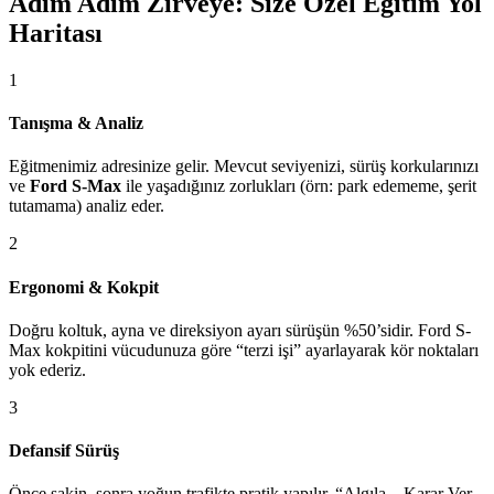
Adım Adım Zirveye: Size Özel Eğitim Yol
Haritası
1
Tanışma & Analiz
Eğitmenimiz adresinize gelir. Mevcut seviyenizi, sürüş korkularınızı
ve
Ford S-Max
ile yaşadığınız zorlukları (örn: park edememe, şerit
tutamama) analiz eder.
2
Ergonomi & Kokpit
Doğru koltuk, ayna ve direksiyon ayarı sürüşün %50’sidir. Ford S-
Max kokpitini vücudunuza göre “terzi işi” ayarlayarak kör noktaları
yok ederiz.
3
Defansif Sürüş
Önce sakin, sonra yoğun trafikte pratik yapılır. “Algıla – Karar Ver –