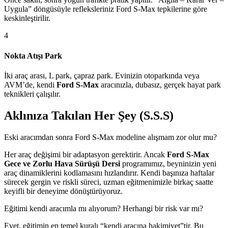
Uygula” döngüsüyle refleksleriniz Ford S-Max tepkilerine göre
keskinleştirilir.
4
Nokta Atışı Park
İki araç arası, L park, çapraz park. Evinizin otoparkında veya
AVM’de, kendi
Ford S-Max
aracınızla, dubasız, gerçek hayat park
teknikleri çalışılır.
Aklınıza Takılan Her Şey (S.S.S)
Eski aracımdan sonra Ford S-Max modeline alışmam zor olur mu?
Her araç değişimi bir adaptasyon gerektirir. Ancak
Ford S-Max
Gece ve Zorlu Hava Sürüşü Dersi
programımız, beyninizin yeni
araç dinamiklerini kodlamasını hızlandırır. Kendi başınıza haftalar
sürecek gergin ve riskli süreci, uzman eğitmenimizle birkaç saatte
keyifli bir deneyime dönüştürüyoruz.
Eğitimi kendi aracımla mı alıyorum? Herhangi bir risk var mı?
Evet, eğitimin en temel kuralı “kendi aracına hakimiyet”tir. Bu