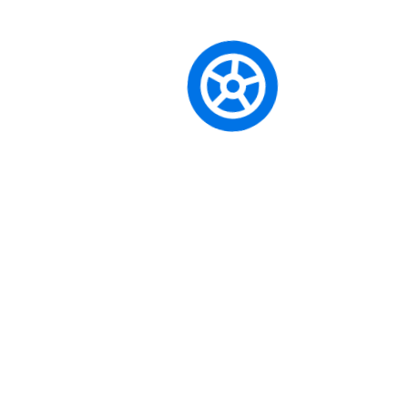
Eğitmenimiz adresinize gelir. Mevcut seviyenizi, sürüş
korkularınızı ve
Ford Transit Custom
ile yaşadığınız
zorlukları (örn: park edememe, şerit tutamama) analiz eder.
2
Ergonomi & Kokpit
Doğru koltuk, ayna ve direksiyon ayarı sürüşün %50’sidir.
Ford Transit Custom kokpitini vücudunuza göre “terzi işi”
ayarlayarak kör noktaları yok ederiz.
3
Defansif Sürüş
Önce sakin, sonra yoğun trafikte pratik yapılır. “Algıla – Karar
Ver – Uygula” döngüsüyle refleksleriniz Ford Transit Custom
tepkilerine göre keskinleştirilir.