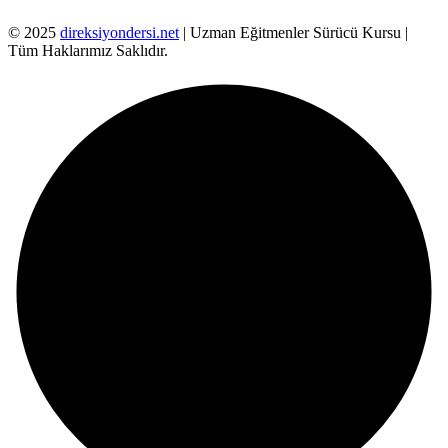
© 2025
direksiyondersi.net
| Uzman Eğitmenler Sürücü Kursu |
Tüm Haklarımız Saklıdır.