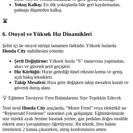
Yokuş Kalkış:
En dik yokuşlarda bile geri kaydırmadan,
patinaja düşmeden kalkış.
🛣️
6. Otoyol ve Yüksek Hız Dinamikleri
Şehir içi ile otoyol sürüşü tamamen farklıdır. Yüksek hızlarda
Honda City
stabilitesini yönetin:
Şerit Değiştirme:
Yüksek hızda “S” manevrası yapmadan,
akıcı ve güvenli şerit geçişleri.
Hız Körlüğü:
Hızın getirdiği tünel etkisini kırma ve geniş
açılı bakış teknikleri.
Takip Mesafesi:
Hıza göre değişken takip mesafesi kuralı ve
güvenli duruş alanı.
💡 Eğitmen Tavsiyesi: Fren Balatalarınız Size Teşekkür Edecek
Yeni nesil
Honda City
araçlarda, “Motor Freni” veya elektrikli ise
“Rejeneratif Frenleme” sistemleri çok gelişmiştir. Eğitimlerimizde
size sürekli ayak frenine basmak yerine, gaz pedalını doğru modüle
ederek aracı yavaşlatmayı öğretiyoruz. Bu teknik, fren balata
ömrünüzü 2 katına çıkarırken, sürüş konforunuzu artırır.