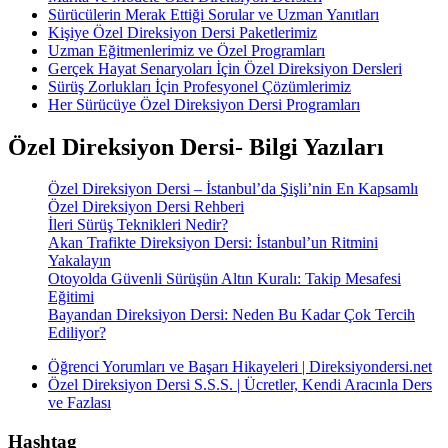
Sürücülerin Merak Ettiği Sorular ve Uzman Yanıtları
Kişiye Özel Direksiyon Dersi Paketlerimiz
Uzman Eğitmenlerimiz ve Özel Programları
Gerçek Hayat Senaryoları İçin Özel Direksiyon Dersleri
Sürüş Zorlukları İçin Profesyonel Çözümlerimiz
Her Sürücüye Özel Direksiyon Dersi Programları
Özel Direksiyon Dersi- Bilgi Yazıları
Özel Direksiyon Dersi – İstanbul’da Şişli’nin En Kapsamlı
Özel Direksiyon Dersi Rehberi
İleri Sürüş Teknikleri Nedir?
Akan Trafikte Direksiyon Dersi: İstanbul’un Ritmini
Yakalayın
Otoyolda Güvenli Sürüşün Altın Kuralı: Takip Mesafesi
Eğitimi
Bayandan Direksiyon Dersi: Neden Bu Kadar Çok Tercih
Ediliyor?
Öğrenci Yorumları ve Başarı Hikayeleri | Direksiyondersi.net
Özel Direksiyon Dersi S.S.S. | Ücretler, Kendi Aracınla Ders
ve Fazlası
Hashtag