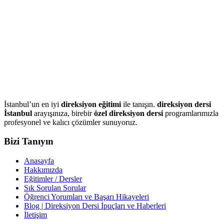
İstanbul’un en iyi
direksiyon eğitimi
ile tanışın.
direksiyon dersi
İstanbul
arayışınıza, birebir
özel direksiyon dersi
programlarımızla
profesyonel ve kalıcı çözümler sunuyoruz.
Bizi Tanıyın
Anasayfa
Hakkımızda
Eğitimler / Dersler
Sık Sorulan Sorular
Öğrenci Yorumları ve Başarı Hikayeleri
Blog | Direksiyon Dersi İpuçları ve Haberleri
İletişim