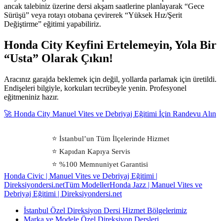
ancak talebiniz üzerine dersi akşam saatlerine planlayarak “Gece
Sürüşü” veya rotayı otobana çevirerek “Yüksek Hız/Şerit
Değiştirme” eğitimi yapabiliriz.
Honda City Keyfini Ertelemeyin, Yola Bir
“Usta” Olarak Çıkın!
Aracınız garajda beklemek için değil, yollarda parlamak için üretildi.
Endişeleri bilgiyle, korkuları tecrübeyle yenin. Profesyonel
eğitmeniniz hazır.
🚀 Honda City Manuel Vites ve Debriyaj Eğitimi İçin Randevu Alın
⭐ İstanbul’un Tüm İlçelerinde Hizmet
⭐ Kapıdan Kapıya Servis
⭐ %100 Memnuniyet Garantisi
Honda Civic | Manuel Vites ve Debriyaj Eğitimi |
Direksiyondersi.net
Tüm Modeller
Honda Jazz | Manuel Vites ve
Debriyaj Eğitimi | Direksiyondersi.net
İstanbul Özel Direksiyon Dersi Hizmet Bölgelerimiz
Marka ve Modele Özel Direksiyon Dersleri