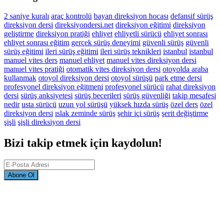
2 saniye kuralı
araç kontrolü
bayan direksiyon hocası
defansif sürüş
direksiyon dersi
direksiyondersi.net
direksiyon eğitimi
direksiyon
geliştirme
direksiyon pratiği
ehliyet
ehliyetli sürücü
ehliyet sonrası
ehliyet sonrası eğitim
gerçek sürüş deneyimi
güvenli sürüş
güvenli
sürüş eğitimi
ileri sürüş eğitimi
ileri sürüş teknikleri
istanbul
istanbul
manuel vites ders
manuel ehliyet
manuel vites direksiyon dersi
manuel vites pratiği
otomatik vites direksiyon dersi
otoyolda araba
kullanmak
otoyol direksiyon dersi
otoyol sürüşü
park etme dersi
profesyonel direksiyon eğitmeni
profesyonel sürücü
rahat direksiyon
dersi
sürüş anksiyetesi
sürüş becerileri
sürüş güvenliği
takip mesafesi
nedir
usta sürücü
uzun yol sürüşü
yüksek hızda sürüş
özel ders
özel
direksiyon dersi
ıslak zeminde sürüş
şehir içi sürüş
şerit değiştirme
şişli
şişli direksiyon dersi
Bizi takip etmek için kaydolun!
Abone Ol