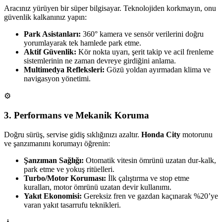
Aracınız yürüyen bir süper bilgisayar. Teknolojiden korkmayın, onu
güvenlik kalkanınız yapın:
Park Asistanları:
360° kamera ve sensör verilerini doğru
yorumlayarak tek hamlede park etme.
Aktif Güvenlik:
Kör nokta uyarı, şerit takip ve acil frenleme
sistemlerinin ne zaman devreye girdiğini anlama.
Multimedya Refleksleri:
Gözü yoldan ayırmadan klima ve
navigasyon yönetimi.
⚙️
3. Performans ve Mekanik Koruma
Doğru sürüş, servise gidiş sıklığınızı azaltır.
Honda City
motorunu
ve şanzımanını korumayı öğrenin:
Şanzıman Sağlığı:
Otomatik vitesin ömrünü uzatan dur-kalk,
park etme ve yokuş ritüelleri.
Turbo/Motor Koruması:
İlk çalıştırma ve stop etme
kuralları, motor ömrünü uzatan devir kullanımı.
Yakıt Ekonomisi:
Gereksiz fren ve gazdan kaçınarak %20’ye
varan yakıt tasarrufu teknikleri.
🧘