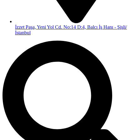
İzzet Paşa, Yeni Yol Cd. No:14 D:4, Balcı İş Hanı - Şişli/
İstanbul