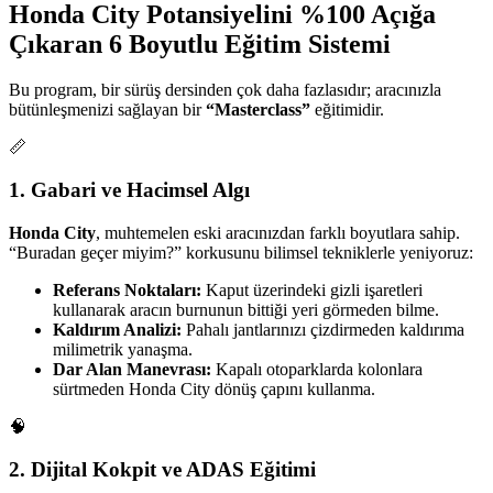
Honda City Potansiyelini %100 Açığa
Çıkaran 6 Boyutlu Eğitim Sistemi
Bu program, bir sürüş dersinden çok daha fazlasıdır; aracınızla
bütünleşmenizi sağlayan bir
“Masterclass”
eğitimidir.
📏
1. Gabari ve Hacimsel Algı
Honda City
, muhtemelen eski aracınızdan farklı boyutlara sahip.
“Buradan geçer miyim?” korkusunu bilimsel tekniklerle yeniyoruz:
Referans Noktaları:
Kaput üzerindeki gizli işaretleri
kullanarak aracın burnunun bittiği yeri görmeden bilme.
Kaldırım Analizi:
Pahalı jantlarınızı çizdirmeden kaldırıma
milimetrik yanaşma.
Dar Alan Manevrası:
Kapalı otoparklarda kolonlara
sürtmeden Honda City dönüş çapını kullanma.
🧠
2. Dijital Kokpit ve ADAS Eğitimi