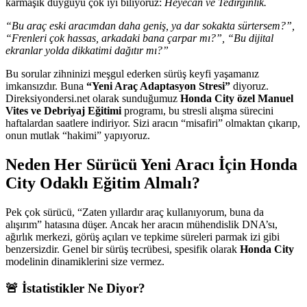
karmaşık duyguyu çok iyi biliyoruz:
Heyecan ve Tedirginlik.
“Bu araç eski aracımdan daha geniş, ya dar sokakta sürtersem?”,
“Frenleri çok hassas, arkadaki bana çarpar mı?”, “Bu dijital
ekranlar yolda dikkatimi dağıtır mı?”
Bu sorular zihninizi meşgul ederken sürüş keyfi yaşamanız
imkansızdır. Buna
“Yeni Araç Adaptasyon Stresi”
diyoruz.
Direksiyondersi.net olarak sunduğumuz
Honda City özel Manuel
Vites ve Debriyaj Eğitimi
programı, bu stresli alışma sürecini
haftalardan saatlere indiriyor. Sizi aracın “misafiri” olmaktan çıkarıp,
onun mutlak “hakimi” yapıyoruz.
Neden Her Sürücü Yeni Aracı İçin Honda
City Odaklı Eğitim Almalı?
Pek çok sürücü, “Zaten yıllardır araç kullanıyorum, buna da
alışırım” hatasına düşer. Ancak her aracın mühendislik DNA’sı,
ağırlık merkezi, görüş açıları ve tepkime süreleri parmak izi gibi
benzersizdir. Genel bir sürüş tecrübesi, spesifik olarak
Honda City
modelinin dinamiklerini size vermez.
🚨 İstatistikler Ne Diyor?