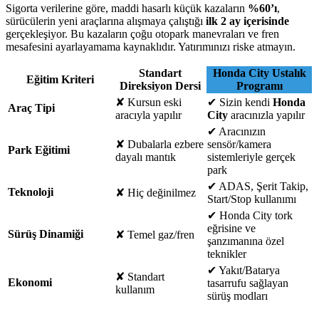
Sigorta verilerine göre, maddi hasarlı küçük kazaların
%60’ı
,
sürücülerin yeni araçlarına alışmaya çalıştığı
ilk 2 ay içerisinde
gerçekleşiyor. Bu kazaların çoğu otopark manevraları ve fren
mesafesini ayarlayamama kaynaklıdır. Yatırımınızı riske atmayın.
Standart
Honda City Ustalık
Eğitim Kriteri
Direksiyon Dersi
Programı
✘
Kursun eski
✔
Sizin kendi
Honda
Araç Tipi
aracıyla yapılır
City
aracınızla yapılır
✔
Aracınızın
✘
Dubalarla ezbere
sensör/kamera
Park Eğitimi
dayalı mantık
sistemleriyle gerçek
park
✔
ADAS, Şerit Takip,
Teknoloji
✘
Hiç değinilmez
Start/Stop kullanımı
✔
Honda City tork
eğrisine ve
Sürüş Dinamiği
✘
Temel gaz/fren
şanzımanına özel
teknikler
✔
Yakıt/Batarya
✘
Standart
Ekonomi
tasarrufu sağlayan
kullanım
sürüş modları