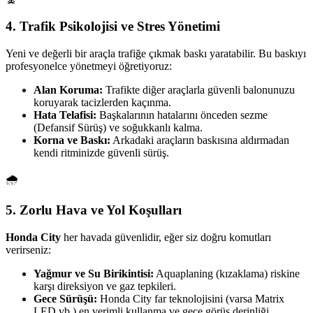
4. Trafik Psikolojisi ve Stres Yönetimi
Yeni ve değerli bir araçla trafiğe çıkmak baskı yaratabilir. Bu baskıyı
profesyonelce yönetmeyi öğretiyoruz:
Alan Koruma:
Trafikte diğer araçlarla güvenli balonunuzu
koruyarak tacizlerden kaçınma.
Hata Telafisi:
Başkalarının hatalarını önceden sezme
(Defansif Sürüş) ve soğukkanlı kalma.
Korna ve Baskı:
Arkadaki araçların baskısına aldırmadan
kendi ritminizde güvenli sürüş.
🌧️
5. Zorlu Hava ve Yol Koşulları
Honda City
her havada güvenlidir, eğer siz doğru komutları
verirseniz:
Yağmur ve Su Birikintisi:
Aquaplaning (kızaklama) riskine
karşı direksiyon ve gaz tepkileri.
Gece Sürüşü:
Honda City far teknolojisini (varsa Matrix
LED vb.) en verimli kullanma ve gece görüş derinliği.