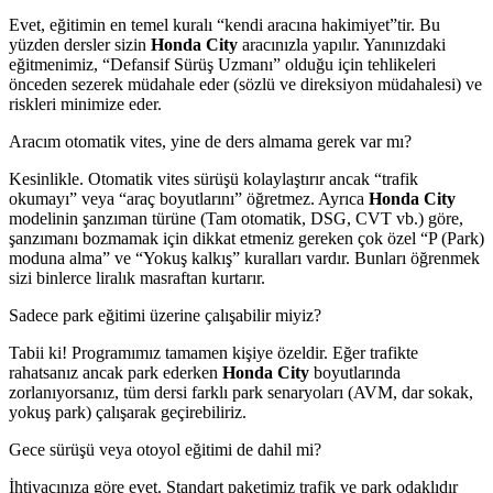
Evet, eğitimin en temel kuralı “kendi aracına hakimiyet”tir. Bu
yüzden dersler sizin
Honda City
aracınızla yapılır. Yanınızdaki
eğitmenimiz, “Defansif Sürüş Uzmanı” olduğu için tehlikeleri
önceden sezerek müdahale eder (sözlü ve direksiyon müdahalesi) ve
riskleri minimize eder.
Aracım otomatik vites, yine de ders almama gerek var mı?
Kesinlikle. Otomatik vites sürüşü kolaylaştırır ancak “trafik
okumayı” veya “araç boyutlarını” öğretmez. Ayrıca
Honda City
modelinin şanzıman türüne (Tam otomatik, DSG, CVT vb.) göre,
şanzımanı bozmamak için dikkat etmeniz gereken çok özel “P (Park)
moduna alma” ve “Yokuş kalkış” kuralları vardır. Bunları öğrenmek
sizi binlerce liralık masraftan kurtarır.
Sadece park eğitimi üzerine çalışabilir miyiz?
Tabii ki! Programımız tamamen kişiye özeldir. Eğer trafikte
rahatsanız ancak park ederken
Honda City
boyutlarında
zorlanıyorsanız, tüm dersi farklı park senaryoları (AVM, dar sokak,
yokuş park) çalışarak geçirebiliriz.
Gece sürüşü veya otoyol eğitimi de dahil mi?
İhtiyacınıza göre evet. Standart paketimiz trafik ve park odaklıdır