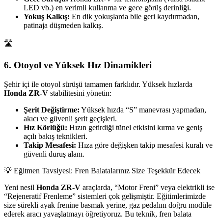
LED vb.) en verimli kullanma ve gece görüş derinliği.
Yokuş Kalkış:
En dik yokuşlarda bile geri kaydırmadan,
patinaja düşmeden kalkış.
🛣️
6. Otoyol ve Yüksek Hız Dinamikleri
Şehir içi ile otoyol sürüşü tamamen farklıdır. Yüksek hızlarda
Honda ZR-V
stabilitesini yönetin:
Şerit Değiştirme:
Yüksek hızda “S” manevrası yapmadan,
akıcı ve güvenli şerit geçişleri.
Hız Körlüğü:
Hızın getirdiği tünel etkisini kırma ve geniş
açılı bakış teknikleri.
Takip Mesafesi:
Hıza göre değişken takip mesafesi kuralı ve
güvenli duruş alanı.
💡 Eğitmen Tavsiyesi: Fren Balatalarınız Size Teşekkür Edecek
Yeni nesil
Honda ZR-V
araçlarda, “Motor Freni” veya elektrikli ise
“Rejeneratif Frenleme” sistemleri çok gelişmiştir. Eğitimlerimizde
size sürekli ayak frenine basmak yerine, gaz pedalını doğru modüle
ederek aracı yavaşlatmayı öğretiyoruz. Bu teknik, fren balata