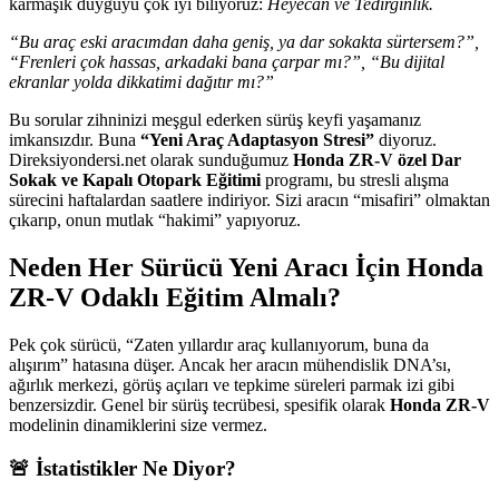
karmaşık duyguyu çok iyi biliyoruz:
Heyecan ve Tedirginlik.
“Bu araç eski aracımdan daha geniş, ya dar sokakta sürtersem?”,
“Frenleri çok hassas, arkadaki bana çarpar mı?”, “Bu dijital
ekranlar yolda dikkatimi dağıtır mı?”
Bu sorular zihninizi meşgul ederken sürüş keyfi yaşamanız
imkansızdır. Buna
“Yeni Araç Adaptasyon Stresi”
diyoruz.
Direksiyondersi.net olarak sunduğumuz
Honda ZR-V özel Dar
Sokak ve Kapalı Otopark Eğitimi
programı, bu stresli alışma
sürecini haftalardan saatlere indiriyor. Sizi aracın “misafiri” olmaktan
çıkarıp, onun mutlak “hakimi” yapıyoruz.
Neden Her Sürücü Yeni Aracı İçin Honda
ZR-V Odaklı Eğitim Almalı?
Pek çok sürücü, “Zaten yıllardır araç kullanıyorum, buna da
alışırım” hatasına düşer. Ancak her aracın mühendislik DNA’sı,
ağırlık merkezi, görüş açıları ve tepkime süreleri parmak izi gibi
benzersizdir. Genel bir sürüş tecrübesi, spesifik olarak
Honda ZR-V
modelinin dinamiklerini size vermez.
🚨 İstatistikler Ne Diyor?