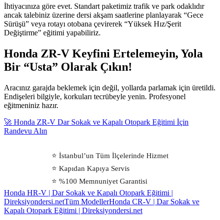
İhtiyacınıza göre evet. Standart paketimiz trafik ve park odaklıdır
ancak talebiniz üzerine dersi akşam saatlerine planlayarak “Gece
Sürüşü” veya rotayı otobana çevirerek “Yüksek Hız/Şerit
Değiştirme” eğitimi yapabiliriz.
Honda ZR-V Keyfini Ertelemeyin, Yola
Bir “Usta” Olarak Çıkın!
Aracınız garajda beklemek için değil, yollarda parlamak için üretildi.
Endişeleri bilgiyle, korkuları tecrübeyle yenin. Profesyonel
eğitmeniniz hazır.
🚀 Honda ZR-V Dar Sokak ve Kapalı Otopark Eğitimi İçin
Randevu Alın
⭐ İstanbul’un Tüm İlçelerinde Hizmet
⭐ Kapıdan Kapıya Servis
⭐ %100 Memnuniyet Garantisi
Honda HR-V | Dar Sokak ve Kapalı Otopark Eğitimi |
Direksiyondersi.net
Tüm Modeller
Honda CR-V | Dar Sokak ve
Kapalı Otopark Eğitimi | Direksiyondersi.net