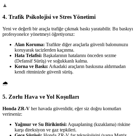
🧘
4. Trafik Psikolojisi ve Stres Yönetimi
Yeni ve değerli bir araçla trafiğe çıkmak baskı yaratabilir. Bu baskıyı
profesyonelce yönetmeyi öğretiyoruz:
Alan Koruma:
Trafikte diğer araçlarla güvenli balonunuzu
koruyarak tacizlerden kaçınma.
Hata Telafisi:
Başkalarının hatalarını önceden sezme
(Defansif Sürüş) ve soğukkanlı kalma.
Korna ve Baskı:
Arkadaki araçların baskısına aldırmadan
kendi ritminizde güvenli sürüş.
🌧️
5. Zorlu Hava ve Yol Koşulları
Honda ZR-V
her havada güvenlidir, eğer siz doğru komutları
verirseniz:
Yağmur ve Su Birikintisi:
Aquaplaning (kızaklama) riskine
karşı direksiyon ve gaz tepkileri.
Gece Sürüşü:
Honda ZR-V far teknolojisini (varsa Matrix