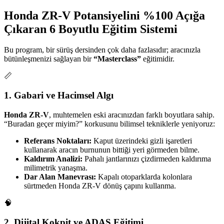
Honda ZR-V Potansiyelini %100 Açığa
Çıkaran 6 Boyutlu Eğitim Sistemi
Bu program, bir sürüş dersinden çok daha fazlasıdır; aracınızla
bütünleşmenizi sağlayan bir
“Masterclass”
eğitimidir.
📏
1. Gabari ve Hacimsel Algı
Honda ZR-V
, muhtemelen eski aracınızdan farklı boyutlara sahip.
“Buradan geçer miyim?” korkusunu bilimsel tekniklerle yeniyoruz:
Referans Noktaları:
Kaput üzerindeki gizli işaretleri
kullanarak aracın burnunun bittiği yeri görmeden bilme.
Kaldırım Analizi:
Pahalı jantlarınızı çizdirmeden kaldırıma
milimetrik yanaşma.
Dar Alan Manevrası:
Kapalı otoparklarda kolonlara
sürtmeden Honda ZR-V dönüş çapını kullanma.
🧠
2. Dijital Kokpit ve ADAS Eğitimi