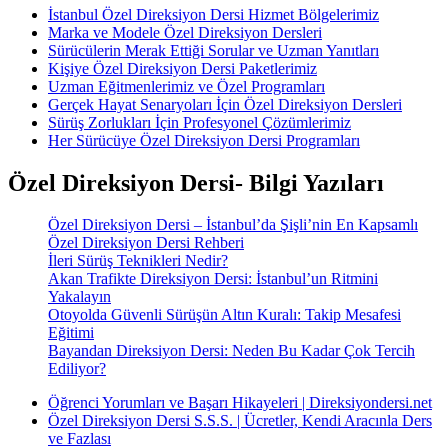
İstanbul Özel Direksiyon Dersi Hizmet Bölgelerimiz
Marka ve Modele Özel Direksiyon Dersleri
Sürücülerin Merak Ettiği Sorular ve Uzman Yanıtları
Kişiye Özel Direksiyon Dersi Paketlerimiz
Uzman Eğitmenlerimiz ve Özel Programları
Gerçek Hayat Senaryoları İçin Özel Direksiyon Dersleri
Sürüş Zorlukları İçin Profesyonel Çözümlerimiz
Her Sürücüye Özel Direksiyon Dersi Programları
Özel Direksiyon Dersi- Bilgi Yazıları
Özel Direksiyon Dersi – İstanbul’da Şişli’nin En Kapsamlı
Özel Direksiyon Dersi Rehberi
İleri Sürüş Teknikleri Nedir?
Akan Trafikte Direksiyon Dersi: İstanbul’un Ritmini
Yakalayın
Otoyolda Güvenli Sürüşün Altın Kuralı: Takip Mesafesi
Eğitimi
Bayandan Direksiyon Dersi: Neden Bu Kadar Çok Tercih
Ediliyor?
Öğrenci Yorumları ve Başarı Hikayeleri | Direksiyondersi.net
Özel Direksiyon Dersi S.S.S. | Ücretler, Kendi Aracınla Ders
ve Fazlası