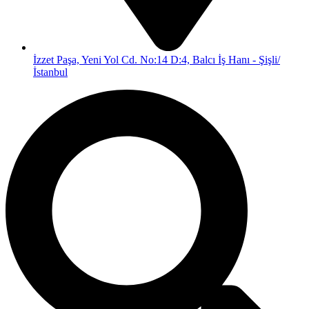
İzzet Paşa, Yeni Yol Cd. No:14 D:4, Balcı İş Hanı - Şişli/
İstanbul