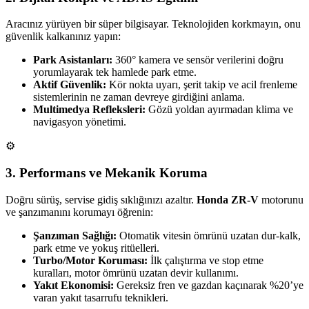
Aracınız yürüyen bir süper bilgisayar. Teknolojiden korkmayın, onu
güvenlik kalkanınız yapın:
Park Asistanları:
360° kamera ve sensör verilerini doğru
yorumlayarak tek hamlede park etme.
Aktif Güvenlik:
Kör nokta uyarı, şerit takip ve acil frenleme
sistemlerinin ne zaman devreye girdiğini anlama.
Multimedya Refleksleri:
Gözü yoldan ayırmadan klima ve
navigasyon yönetimi.
⚙️
3. Performans ve Mekanik Koruma
Doğru sürüş, servise gidiş sıklığınızı azaltır.
Honda ZR-V
motorunu
ve şanzımanını korumayı öğrenin:
Şanzıman Sağlığı:
Otomatik vitesin ömrünü uzatan dur-kalk,
park etme ve yokuş ritüelleri.
Turbo/Motor Koruması:
İlk çalıştırma ve stop etme
kuralları, motor ömrünü uzatan devir kullanımı.
Yakıt Ekonomisi:
Gereksiz fren ve gazdan kaçınarak %20’ye
varan yakıt tasarrufu teknikleri.