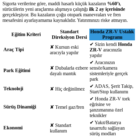
Sigorta verilerine göre, maddi hasarlı küçük kazaların
%60’ı
,
sürücülerin yeni araçlarına alışmaya çalıştığı
ilk 2 ay içerisinde
gerçekleşiyor. Bu kazaların çoğu otopark manevraları ve fren
mesafesini ayarlayamama kaynaklıdır. Yatırımınızı riske atmayın.
Standart
Honda ZR-V Ustalık
Eğitim Kriteri
Direksiyon Dersi
Programı
✔
Sizin kendi
Honda
✘
Kursun eski
Araç Tipi
ZR-V
aracınızla
aracıyla yapılır
yapılır
✔
Aracınızın
✘
Dubalarla ezbere
sensör/kamera
Park Eğitimi
dayalı mantık
sistemleriyle gerçek
park
✔
ADAS, Şerit Takip,
Teknoloji
✘
Hiç değinilmez
Start/Stop kullanımı
✔
Honda ZR-V tork
eğrisine ve
Sürüş Dinamiği
✘
Temel gaz/fren
şanzımanına özel
teknikler
✔
Yakıt/Batarya
✘
Standart
Ekonomi
tasarrufu sağlayan
kullanım
sürüş modları