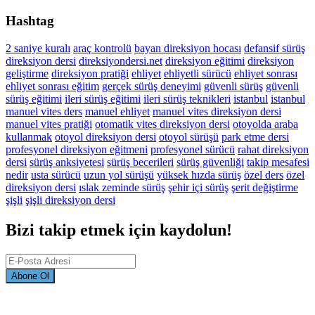
Hashtag
2 saniye kuralı
araç kontrolü
bayan direksiyon hocası
defansif sürüş
direksiyon dersi
direksiyondersi.net
direksiyon eğitimi
direksiyon
geliştirme
direksiyon pratiği
ehliyet
ehliyetli sürücü
ehliyet sonrası
ehliyet sonrası eğitim
gerçek sürüş deneyimi
güvenli sürüş
güvenli
sürüş eğitimi
ileri sürüş eğitimi
ileri sürüş teknikleri
istanbul
istanbul
manuel vites ders
manuel ehliyet
manuel vites direksiyon dersi
manuel vites pratiği
otomatik vites direksiyon dersi
otoyolda araba
kullanmak
otoyol direksiyon dersi
otoyol sürüşü
park etme dersi
profesyonel direksiyon eğitmeni
profesyonel sürücü
rahat direksiyon
dersi
sürüş anksiyetesi
sürüş becerileri
sürüş güvenliği
takip mesafesi
nedir
usta sürücü
uzun yol sürüşü
yüksek hızda sürüş
özel ders
özel
direksiyon dersi
ıslak zeminde sürüş
şehir içi sürüş
şerit değiştirme
şişli
şişli direksiyon dersi
Bizi takip etmek için kaydolun!
Abone Ol