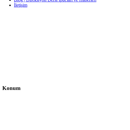
İletişim
İletişim
İzzet Paşa, Yeni Yol Cd. No:14 D:4, Balcı İş Hanı – Şişli/İstanbul
0212 217 29 11
info@direksiyondersi.net
Konum