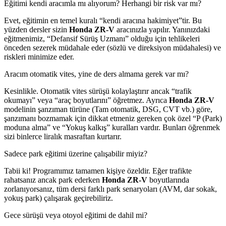
Eğitimi kendi aracımla mı alıyorum? Herhangi bir risk var mı?
Evet, eğitimin en temel kuralı “kendi aracına hakimiyet”tir. Bu
yüzden dersler sizin
Honda ZR-V
aracınızla yapılır. Yanınızdaki
eğitmenimiz, “Defansif Sürüş Uzmanı” olduğu için tehlikeleri
önceden sezerek müdahale eder (sözlü ve direksiyon müdahalesi) ve
riskleri minimize eder.
Aracım otomatik vites, yine de ders almama gerek var mı?
Kesinlikle. Otomatik vites sürüşü kolaylaştırır ancak “trafik
okumayı” veya “araç boyutlarını” öğretmez. Ayrıca
Honda ZR-V
modelinin şanzıman türüne (Tam otomatik, DSG, CVT vb.) göre,
şanzımanı bozmamak için dikkat etmeniz gereken çok özel “P (Park)
moduna alma” ve “Yokuş kalkış” kuralları vardır. Bunları öğrenmek
sizi binlerce liralık masraftan kurtarır.
Sadece park eğitimi üzerine çalışabilir miyiz?
Tabii ki! Programımız tamamen kişiye özeldir. Eğer trafikte
rahatsanız ancak park ederken
Honda ZR-V
boyutlarında
zorlanıyorsanız, tüm dersi farklı park senaryoları (AVM, dar sokak,
yokuş park) çalışarak geçirebiliriz.
Gece sürüşü veya otoyol eğitimi de dahil mi?