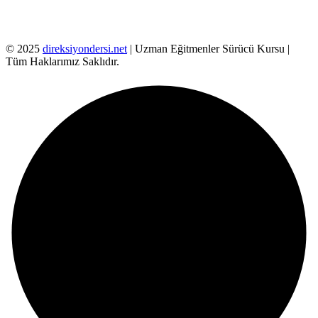
© 2025
direksiyondersi.net
| Uzman Eğitmenler Sürücü Kursu |
Tüm Haklarımız Saklıdır.