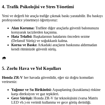
4. Trafik Psikolojisi ve Stres Yönetimi
Yeni ve değerli bir araçla trafiğe çıkmak baskı yaratabilir. Bu baskıyı
profesyonelce yönetmeyi öğretiyoruz:
Alan Koruma:
Trafikte diğer araçlarla güvenli balonunuzu
koruyarak tacizlerden kaçınma.
Hata Telafisi:
Başkalarının hatalarını önceden sezme
(Defansif Sürüş) ve soğukkanlı kalma.
Korna ve Baskı:
Arkadaki araçların baskısına aldırmadan
kendi ritminizde güvenli sürüş.
🌧️
5. Zorlu Hava ve Yol Koşulları
Honda ZR-V
her havada güvenlidir, eğer siz doğru komutları
verirseniz:
Yağmur ve Su Birikintisi:
Aquaplaning (kızaklama) riskine
karşı direksiyon ve gaz tepkileri.
Gece Sürüşü:
Honda ZR-V far teknolojisini (varsa Matrix
LED vb.) en verimli kullanma ve gece görüş derinliği.