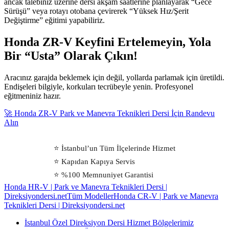
ancak talebiniz üzerine dersi akşam saatlerine planlayarak “Gece
Sürüşü” veya rotayı otobana çevirerek “Yüksek Hız/Şerit
Değiştirme” eğitimi yapabiliriz.
Honda ZR-V Keyfini Ertelemeyin, Yola
Bir “Usta” Olarak Çıkın!
Aracınız garajda beklemek için değil, yollarda parlamak için üretildi.
Endişeleri bilgiyle, korkuları tecrübeyle yenin. Profesyonel
eğitmeniniz hazır.
🚀 Honda ZR-V Park ve Manevra Teknikleri Dersi İçin Randevu
Alın
⭐ İstanbul’un Tüm İlçelerinde Hizmet
⭐ Kapıdan Kapıya Servis
⭐ %100 Memnuniyet Garantisi
Honda HR-V | Park ve Manevra Teknikleri Dersi |
Direksiyondersi.net
Tüm Modeller
Honda CR-V | Park ve Manevra
Teknikleri Dersi | Direksiyondersi.net
İstanbul Özel Direksiyon Dersi Hizmet Bölgelerimiz