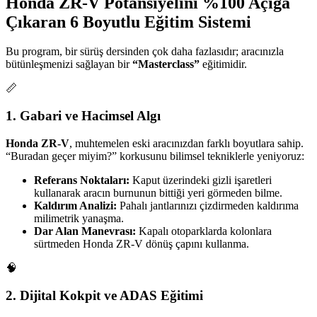
Honda ZR-V Potansiyelini %100 Açığa
Çıkaran 6 Boyutlu Eğitim Sistemi
Bu program, bir sürüş dersinden çok daha fazlasıdır; aracınızla
bütünleşmenizi sağlayan bir
“Masterclass”
eğitimidir.
📏
1. Gabari ve Hacimsel Algı
Honda ZR-V
, muhtemelen eski aracınızdan farklı boyutlara sahip.
“Buradan geçer miyim?” korkusunu bilimsel tekniklerle yeniyoruz:
Referans Noktaları:
Kaput üzerindeki gizli işaretleri
kullanarak aracın burnunun bittiği yeri görmeden bilme.
Kaldırım Analizi:
Pahalı jantlarınızı çizdirmeden kaldırıma
milimetrik yanaşma.
Dar Alan Manevrası:
Kapalı otoparklarda kolonlara
sürtmeden Honda ZR-V dönüş çapını kullanma.
🧠
2. Dijital Kokpit ve ADAS Eğitimi