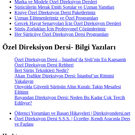
Marka ve Modele Özel Direksiyon Dersleri
Sürücülerin Merak Ettiği Sorular ve Uzman Yanıtları
Kişiye Özel Direksiyon Dersi Paketlerimiz
Uzman Eğitmenlerimiz ve Özel Programları
Gerçek Hayat Senaryoları İçin Özel Direksiyon Dersleri
Sürüş Zorlukları İçin Profesyonel Çözümlerimiz
Her Sürücüye Özel Direksiyon Dersi Programları
Özel Direksiyon Dersi- Bilgi Yazıları
Özel Direksiyon Dersi – İstanbul’da Şişli’nin En Kapsamlı
Özel Direksiyon Dersi Rehberi
İleri Sürüş Teknikleri Nedir?
Akan Trafikte Direksiyon Dersi: İstanbul’un Ritmini
Yakalayın
Otoyolda Güvenli Sürüşün Altın Kuralı: Takip Mesafesi
Eğitimi
Bayandan Direksiyon Dersi: Neden Bu Kadar Çok Tercih
Ediliyor?
Öğrenci Yorumları ve Başarı Hikayeleri | Direksiyondersi.net
Özel Direksiyon Dersi S.S.S. | Ücretler, Kendi Aracınla Ders
ve Fazlası