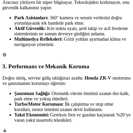
Aracınız yürüyen bir süper bilgisayar. Teknolojiden korkmayın, onu
güvenlik kalkanınız yapın:
Park Asistanları:
360° kamera ve sensör verilerini doğru
yorumlayarak tek hamlede park etme.
Aktif Güvenlik:
Kör nokta uyarı, şerit takip ve acil frenleme
sistemlerinin ne zaman devreye girdiğini anlama.
Multimedya Refleksleri:
Gözü yoldan ayırmadan klima ve
navigasyon yönetimi.
⚙️
3. Performans ve Mekanik Koruma
Doğru sürüş, servise gidiş sıklığınızı azaltır.
Honda ZR-V
motorunu
ve şanzımanını korumayı öğrenin:
Şanzıman Sağlığı:
Otomatik vitesin ömrünü uzatan dur-kalk,
park etme ve yokuş ritüelleri.
Turbo/Motor Koruması:
İlk çalıştırma ve stop etme
kuralları, motor ömrünü uzatan devir kullanımı.
Yakıt Ekonomisi:
Gereksiz fren ve gazdan kaçınarak %20’ye
varan yakıt tasarrufu teknikleri.
🧘