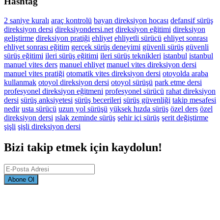
Hashtag
2 saniye kuralı
araç kontrolü
bayan direksiyon hocası
defansif sürüş
direksiyon dersi
direksiyondersi.net
direksiyon eğitimi
direksiyon
geliştirme
direksiyon pratiği
ehliyet
ehliyetli sürücü
ehliyet sonrası
ehliyet sonrası eğitim
gerçek sürüş deneyimi
güvenli sürüş
güvenli
sürüş eğitimi
ileri sürüş eğitimi
ileri sürüş teknikleri
istanbul
istanbul
manuel vites ders
manuel ehliyet
manuel vites direksiyon dersi
manuel vites pratiği
otomatik vites direksiyon dersi
otoyolda araba
kullanmak
otoyol direksiyon dersi
otoyol sürüşü
park etme dersi
profesyonel direksiyon eğitmeni
profesyonel sürücü
rahat direksiyon
dersi
sürüş anksiyetesi
sürüş becerileri
sürüş güvenliği
takip mesafesi
nedir
usta sürücü
uzun yol sürüşü
yüksek hızda sürüş
özel ders
özel
direksiyon dersi
ıslak zeminde sürüş
şehir içi sürüş
şerit değiştirme
şişli
şişli direksiyon dersi
Bizi takip etmek için kaydolun!
Abone Ol