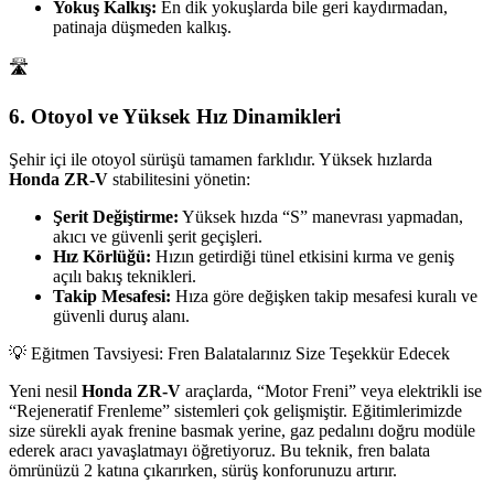
Yokuş Kalkış:
En dik yokuşlarda bile geri kaydırmadan,
patinaja düşmeden kalkış.
🛣️
6. Otoyol ve Yüksek Hız Dinamikleri
Şehir içi ile otoyol sürüşü tamamen farklıdır. Yüksek hızlarda
Honda ZR-V
stabilitesini yönetin:
Şerit Değiştirme:
Yüksek hızda “S” manevrası yapmadan,
akıcı ve güvenli şerit geçişleri.
Hız Körlüğü:
Hızın getirdiği tünel etkisini kırma ve geniş
açılı bakış teknikleri.
Takip Mesafesi:
Hıza göre değişken takip mesafesi kuralı ve
güvenli duruş alanı.
💡 Eğitmen Tavsiyesi: Fren Balatalarınız Size Teşekkür Edecek
Yeni nesil
Honda ZR-V
araçlarda, “Motor Freni” veya elektrikli ise
“Rejeneratif Frenleme” sistemleri çok gelişmiştir. Eğitimlerimizde
size sürekli ayak frenine basmak yerine, gaz pedalını doğru modüle
ederek aracı yavaşlatmayı öğretiyoruz. Bu teknik, fren balata
ömrünüzü 2 katına çıkarırken, sürüş konforunuzu artırır.