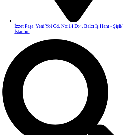
İzzet Paşa, Yeni Yol Cd. No:14 D:4, Balcı İş Hanı - Şişli/
İstanbul