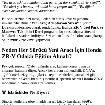
“Bu araç eski aracımdan daha geniş, ya dar sokakta sürtersem?”,
“Frenleri çok hassas, arkadaki bana çarpar mı?”, “Bu dijital
ekranlar yolda dikkatimi dağıtır mı?”
Bu sorular zihninizi meşgul ederken sürüş keyfi yaşamanız
imkansızdır. Buna
“Yeni Araç Adaptasyon Stresi”
diyoruz.
Direksiyondersi.net olarak sunduğumuz
Honda ZR-V özel Park ve
Manevra Teknikleri Dersi
programı, bu stresli alışma sürecini
haftalardan saatlere indiriyor. Sizi aracın “misafiri” olmaktan çıkarıp,
onun mutlak “hakimi” yapıyoruz.
Neden Her Sürücü Yeni Aracı İçin Honda
ZR-V Odaklı Eğitim Almalı?
Pek çok sürücü, “Zaten yıllardır araç kullanıyorum, buna da
alışırım” hatasına düşer. Ancak her aracın mühendislik DNA’sı,
ağırlık merkezi, görüş açıları ve tepkime süreleri parmak izi gibi
benzersizdir. Genel bir sürüş tecrübesi, spesifik olarak
Honda ZR-V
modelinin dinamiklerini size vermez.
🚨 İstatistikler Ne Diyor?
Sigorta verilerine göre, maddi hasarlı küçük kazaların
%60’ı
,