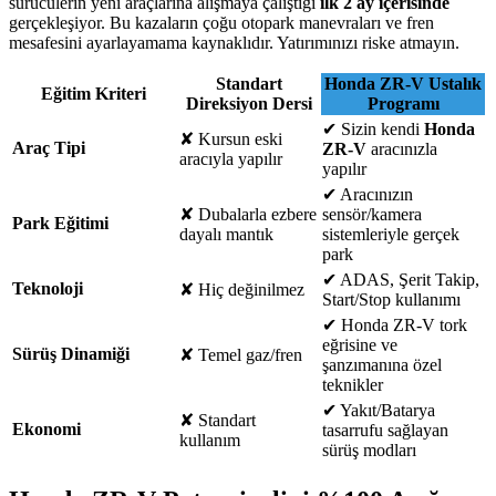
sürücülerin yeni araçlarına alışmaya çalıştığı
ilk 2 ay içerisinde
gerçekleşiyor. Bu kazaların çoğu otopark manevraları ve fren
mesafesini ayarlayamama kaynaklıdır. Yatırımınızı riske atmayın.
Standart
Honda ZR-V Ustalık
Eğitim Kriteri
Direksiyon Dersi
Programı
✔
Sizin kendi
Honda
✘
Kursun eski
Araç Tipi
ZR-V
aracınızla
aracıyla yapılır
yapılır
✔
Aracınızın
✘
Dubalarla ezbere
sensör/kamera
Park Eğitimi
dayalı mantık
sistemleriyle gerçek
park
✔
ADAS, Şerit Takip,
Teknoloji
✘
Hiç değinilmez
Start/Stop kullanımı
✔
Honda ZR-V tork
eğrisine ve
Sürüş Dinamiği
✘
Temel gaz/fren
şanzımanına özel
teknikler
✔
Yakıt/Batarya
✘
Standart
Ekonomi
tasarrufu sağlayan
kullanım
sürüş modları