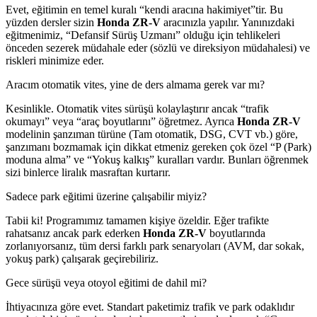
Evet, eğitimin en temel kuralı “kendi aracına hakimiyet”tir. Bu
yüzden dersler sizin
Honda ZR-V
aracınızla yapılır. Yanınızdaki
eğitmenimiz, “Defansif Sürüş Uzmanı” olduğu için tehlikeleri
önceden sezerek müdahale eder (sözlü ve direksiyon müdahalesi) ve
riskleri minimize eder.
Aracım otomatik vites, yine de ders almama gerek var mı?
Kesinlikle. Otomatik vites sürüşü kolaylaştırır ancak “trafik
okumayı” veya “araç boyutlarını” öğretmez. Ayrıca
Honda ZR-V
modelinin şanzıman türüne (Tam otomatik, DSG, CVT vb.) göre,
şanzımanı bozmamak için dikkat etmeniz gereken çok özel “P (Park)
moduna alma” ve “Yokuş kalkış” kuralları vardır. Bunları öğrenmek
sizi binlerce liralık masraftan kurtarır.
Sadece park eğitimi üzerine çalışabilir miyiz?
Tabii ki! Programımız tamamen kişiye özeldir. Eğer trafikte
rahatsanız ancak park ederken
Honda ZR-V
boyutlarında
zorlanıyorsanız, tüm dersi farklı park senaryoları (AVM, dar sokak,
yokuş park) çalışarak geçirebiliriz.
Gece sürüşü veya otoyol eğitimi de dahil mi?
İhtiyacınıza göre evet. Standart paketimiz trafik ve park odaklıdır