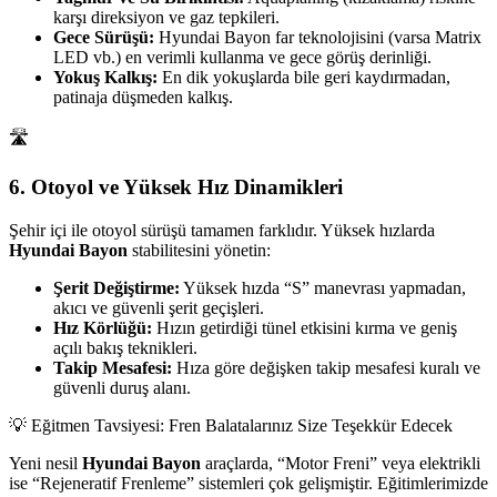
karşı direksiyon ve gaz tepkileri.
Gece Sürüşü:
Hyundai Bayon far teknolojisini (varsa Matrix
LED vb.) en verimli kullanma ve gece görüş derinliği.
Yokuş Kalkış:
En dik yokuşlarda bile geri kaydırmadan,
patinaja düşmeden kalkış.
🛣️
6. Otoyol ve Yüksek Hız Dinamikleri
Şehir içi ile otoyol sürüşü tamamen farklıdır. Yüksek hızlarda
Hyundai Bayon
stabilitesini yönetin:
Şerit Değiştirme:
Yüksek hızda “S” manevrası yapmadan,
akıcı ve güvenli şerit geçişleri.
Hız Körlüğü:
Hızın getirdiği tünel etkisini kırma ve geniş
açılı bakış teknikleri.
Takip Mesafesi:
Hıza göre değişken takip mesafesi kuralı ve
güvenli duruş alanı.
💡 Eğitmen Tavsiyesi: Fren Balatalarınız Size Teşekkür Edecek
Yeni nesil
Hyundai Bayon
araçlarda, “Motor Freni” veya elektrikli
ise “Rejeneratif Frenleme” sistemleri çok gelişmiştir. Eğitimlerimizde