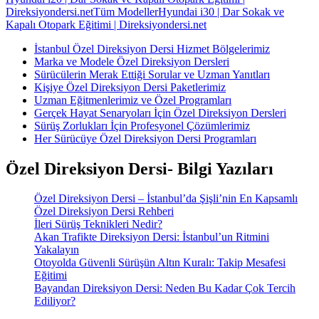
Direksiyondersi.net
Tüm Modeller
Hyundai i30 | Dar Sokak ve
Kapalı Otopark Eğitimi | Direksiyondersi.net
İstanbul Özel Direksiyon Dersi Hizmet Bölgelerimiz
Marka ve Modele Özel Direksiyon Dersleri
Sürücülerin Merak Ettiği Sorular ve Uzman Yanıtları
Kişiye Özel Direksiyon Dersi Paketlerimiz
Uzman Eğitmenlerimiz ve Özel Programları
Gerçek Hayat Senaryoları İçin Özel Direksiyon Dersleri
Sürüş Zorlukları İçin Profesyonel Çözümlerimiz
Her Sürücüye Özel Direksiyon Dersi Programları
Özel Direksiyon Dersi- Bilgi Yazıları
Özel Direksiyon Dersi – İstanbul’da Şişli’nin En Kapsamlı
Özel Direksiyon Dersi Rehberi
İleri Sürüş Teknikleri Nedir?
Akan Trafikte Direksiyon Dersi: İstanbul’un Ritmini
Yakalayın
Otoyolda Güvenli Sürüşün Altın Kuralı: Takip Mesafesi
Eğitimi
Bayandan Direksiyon Dersi: Neden Bu Kadar Çok Tercih
Ediliyor?