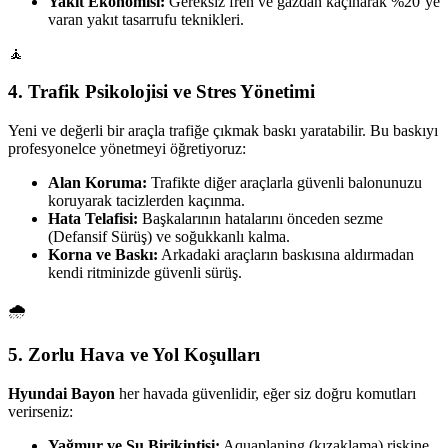
Yakıt Ekonomisi:
Gereksiz fren ve gazdan kaçınarak %20’ye
varan yakıt tasarrufu teknikleri.
🧘
4. Trafik Psikolojisi ve Stres Yönetimi
Yeni ve değerli bir araçla trafiğe çıkmak baskı yaratabilir. Bu baskıyı
profesyonelce yönetmeyi öğretiyoruz:
Alan Koruma:
Trafikte diğer araçlarla güvenli balonunuzu
koruyarak tacizlerden kaçınma.
Hata Telafisi:
Başkalarının hatalarını önceden sezme
(Defansif Sürüş) ve soğukkanlı kalma.
Korna ve Baskı:
Arkadaki araçların baskısına aldırmadan
kendi ritminizde güvenli sürüş.
🌧️
5. Zorlu Hava ve Yol Koşulları
Hyundai Bayon
her havada güvenlidir, eğer siz doğru komutları
verirseniz:
Yağmur ve Su Birikintisi:
Aquaplaning (kızaklama) riskine