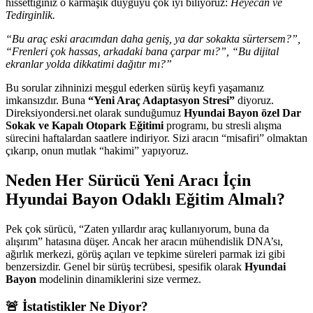
hissettiğiniz o karmaşık duyguyu çok iyi biliyoruz:
Heyecan ve
Tedirginlik.
“Bu araç eski aracımdan daha geniş, ya dar sokakta sürtersem?”,
“Frenleri çok hassas, arkadaki bana çarpar mı?”, “Bu dijital
ekranlar yolda dikkatimi dağıtır mı?”
Bu sorular zihninizi meşgul ederken sürüş keyfi yaşamanız
imkansızdır. Buna
“Yeni Araç Adaptasyon Stresi”
diyoruz.
Direksiyondersi.net olarak sunduğumuz
Hyundai Bayon özel Dar
Sokak ve Kapalı Otopark Eğitimi
programı, bu stresli alışma
sürecini haftalardan saatlere indiriyor. Sizi aracın “misafiri” olmaktan
çıkarıp, onun mutlak “hakimi” yapıyoruz.
Neden Her Sürücü Yeni Aracı İçin
Hyundai Bayon Odaklı Eğitim Almalı?
Pek çok sürücü, “Zaten yıllardır araç kullanıyorum, buna da
alışırım” hatasına düşer. Ancak her aracın mühendislik DNA’sı,
ağırlık merkezi, görüş açıları ve tepkime süreleri parmak izi gibi
benzersizdir. Genel bir sürüş tecrübesi, spesifik olarak
Hyundai
Bayon
modelinin dinamiklerini size vermez.
🚨 İstatistikler Ne Diyor?