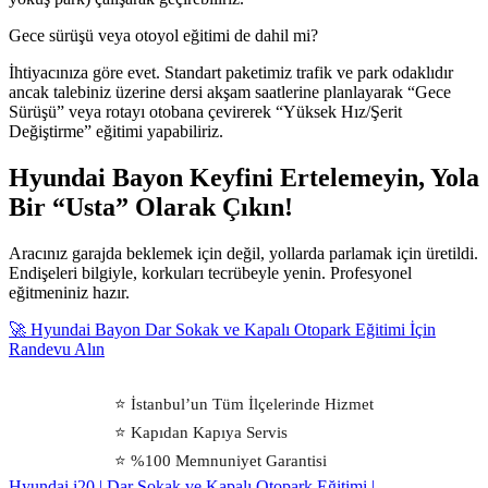
Gece sürüşü veya otoyol eğitimi de dahil mi?
İhtiyacınıza göre evet. Standart paketimiz trafik ve park odaklıdır
ancak talebiniz üzerine dersi akşam saatlerine planlayarak “Gece
Sürüşü” veya rotayı otobana çevirerek “Yüksek Hız/Şerit
Değiştirme” eğitimi yapabiliriz.
Hyundai Bayon Keyfini Ertelemeyin, Yola
Bir “Usta” Olarak Çıkın!
Aracınız garajda beklemek için değil, yollarda parlamak için üretildi.
Endişeleri bilgiyle, korkuları tecrübeyle yenin. Profesyonel
eğitmeniniz hazır.
🚀 Hyundai Bayon Dar Sokak ve Kapalı Otopark Eğitimi İçin
Randevu Alın
⭐ İstanbul’un Tüm İlçelerinde Hizmet
⭐ Kapıdan Kapıya Servis
⭐ %100 Memnuniyet Garantisi
Hyundai i20 | Dar Sokak ve Kapalı Otopark Eğitimi |