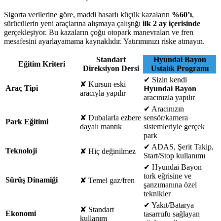
Sigorta verilerine göre, maddi hasarlı küçük kazaların
%60’ı
,
sürücülerin yeni araçlarına alışmaya çalıştığı
ilk 2 ay içerisinde
gerçekleşiyor. Bu kazaların çoğu otopark manevraları ve fren
mesafesini ayarlayamama kaynaklıdır. Yatırımınızı riske atmayın.
Standart
Hyundai Bayon
Eğitim Kriteri
Direksiyon Dersi
Ustalık Programı
✔
Sizin kendi
✘
Kursun eski
Araç Tipi
Hyundai Bayon
aracıyla yapılır
aracınızla yapılır
✔
Aracınızın
✘
Dubalarla ezbere
sensör/kamera
Park Eğitimi
dayalı mantık
sistemleriyle gerçek
park
✔
ADAS, Şerit Takip,
Teknoloji
✘
Hiç değinilmez
Start/Stop kullanımı
✔
Hyundai Bayon
tork eğrisine ve
Sürüş Dinamiği
✘
Temel gaz/fren
şanzımanına özel
teknikler
✔
Yakıt/Batarya
✘
Standart
Ekonomi
tasarrufu sağlayan
kullanım