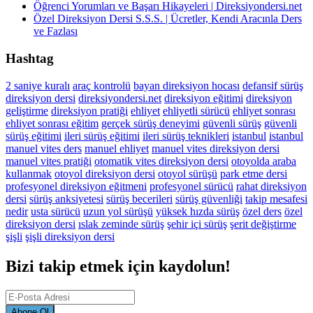
Öğrenci Yorumları ve Başarı Hikayeleri | Direksiyondersi.net
Özel Direksiyon Dersi S.S.S. | Ücretler, Kendi Aracınla Ders
ve Fazlası
Hashtag
2 saniye kuralı
araç kontrolü
bayan direksiyon hocası
defansif sürüş
direksiyon dersi
direksiyondersi.net
direksiyon eğitimi
direksiyon
geliştirme
direksiyon pratiği
ehliyet
ehliyetli sürücü
ehliyet sonrası
ehliyet sonrası eğitim
gerçek sürüş deneyimi
güvenli sürüş
güvenli
sürüş eğitimi
ileri sürüş eğitimi
ileri sürüş teknikleri
istanbul
istanbul
manuel vites ders
manuel ehliyet
manuel vites direksiyon dersi
manuel vites pratiği
otomatik vites direksiyon dersi
otoyolda araba
kullanmak
otoyol direksiyon dersi
otoyol sürüşü
park etme dersi
profesyonel direksiyon eğitmeni
profesyonel sürücü
rahat direksiyon
dersi
sürüş anksiyetesi
sürüş becerileri
sürüş güvenliği
takip mesafesi
nedir
usta sürücü
uzun yol sürüşü
yüksek hızda sürüş
özel ders
özel
direksiyon dersi
ıslak zeminde sürüş
şehir içi sürüş
şerit değiştirme
şişli
şişli direksiyon dersi
Bizi takip etmek için kaydolun!
Abone Ol