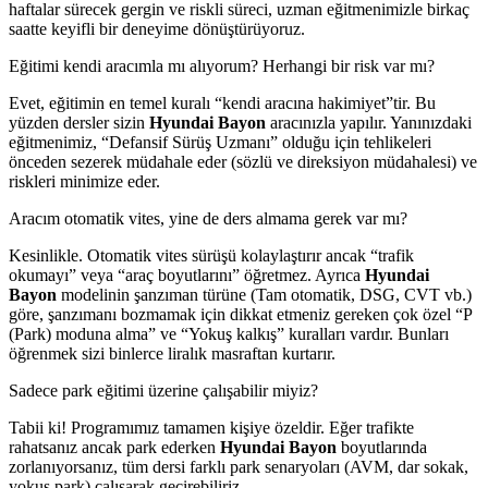
haftalar sürecek gergin ve riskli süreci, uzman eğitmenimizle birkaç
saatte keyifli bir deneyime dönüştürüyoruz.
Eğitimi kendi aracımla mı alıyorum? Herhangi bir risk var mı?
Evet, eğitimin en temel kuralı “kendi aracına hakimiyet”tir. Bu
yüzden dersler sizin
Hyundai Bayon
aracınızla yapılır. Yanınızdaki
eğitmenimiz, “Defansif Sürüş Uzmanı” olduğu için tehlikeleri
önceden sezerek müdahale eder (sözlü ve direksiyon müdahalesi) ve
riskleri minimize eder.
Aracım otomatik vites, yine de ders almama gerek var mı?
Kesinlikle. Otomatik vites sürüşü kolaylaştırır ancak “trafik
okumayı” veya “araç boyutlarını” öğretmez. Ayrıca
Hyundai
Bayon
modelinin şanzıman türüne (Tam otomatik, DSG, CVT vb.)
göre, şanzımanı bozmamak için dikkat etmeniz gereken çok özel “P
(Park) moduna alma” ve “Yokuş kalkış” kuralları vardır. Bunları
öğrenmek sizi binlerce liralık masraftan kurtarır.
Sadece park eğitimi üzerine çalışabilir miyiz?
Tabii ki! Programımız tamamen kişiye özeldir. Eğer trafikte
rahatsanız ancak park ederken
Hyundai Bayon
boyutlarında
zorlanıyorsanız, tüm dersi farklı park senaryoları (AVM, dar sokak,
yokuş park) çalışarak geçirebiliriz.