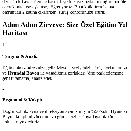
size sürekli ayak frenine basmak yerine, gaz pedalını doğru modüle
ederek aracı yavaşlatmayı öğretiyoruz. Bu teknik, fren balata
ömrünüzü 2 katına çıkarırken, sürüş konforunuzu artırır.
Adım Adım Zirveye: Size Özel Eğitim Yol
Haritası
1
Tanışma & Analiz
Eğitmenimiz adresinize gelir. Mevcut seviyenizi, sürüş korkularınızı
ve
Hyundai Bayon
ile yaşadığınız zorlukları (örn: park edememe,
şerit tutamama) analiz eder.
2
Ergonomi & Kokpit
Doğru koltuk, ayna ve direksiyon ayarı sürüşün %50’sidir. Hyundai
Bayon kokpitini vücudunuza göre “terzi işi” ayarlayarak kör
noktaları yok ederiz.