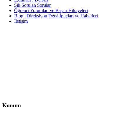
Sık Sorulan Sorular
Öğrenci Yorumları ve Başarı Hikayeleri
Blog | Direksiyon Dersi İpuçları ve Haberleri
İletişim
İletişim
İzzet Paşa, Yeni Yol Cd. No:14 D:4, Balcı İş Hanı – Şişli/İstanbul
0212 217 29 11
info@direksiyondersi.net
Konum