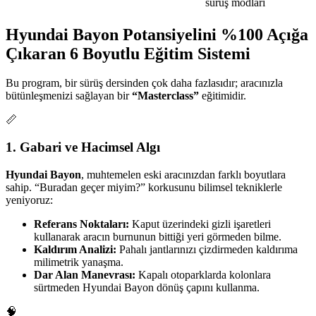
sürüş modları
Hyundai Bayon Potansiyelini %100 Açığa
Çıkaran 6 Boyutlu Eğitim Sistemi
Bu program, bir sürüş dersinden çok daha fazlasıdır; aracınızla
bütünleşmenizi sağlayan bir
“Masterclass”
eğitimidir.
📏
1. Gabari ve Hacimsel Algı
Hyundai Bayon
, muhtemelen eski aracınızdan farklı boyutlara
sahip. “Buradan geçer miyim?” korkusunu bilimsel tekniklerle
yeniyoruz:
Referans Noktaları:
Kaput üzerindeki gizli işaretleri
kullanarak aracın burnunun bittiği yeri görmeden bilme.
Kaldırım Analizi:
Pahalı jantlarınızı çizdirmeden kaldırıma
milimetrik yanaşma.
Dar Alan Manevrası:
Kapalı otoparklarda kolonlara
sürtmeden Hyundai Bayon dönüş çapını kullanma.
🧠