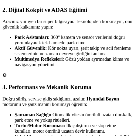
2. Dijital Kokpit ve ADAS Eğitimi
Aracınız yürüyen bir süper bilgisayar. Teknolojiden korkmayın, onu
güvenlik kalkanınız yapın:
Park Asistanları:
360° kamera ve sensör verilerini doğru
yorumlayarak tek hamlede park etme.
Aktif Güvenlik:
Kör nokta uyarı, şerit takip ve acil frenleme
sistemlerinin ne zaman devreye girdiğini anlama.
Multimedya Refleksleri:
Gözü yoldan ayırmadan klima ve
navigasyon yönetimi.
⚙️
3. Performans ve Mekanik Koruma
Doğru sürüş, servise gidiş sıklığınızı azaltır.
Hyundai Bayon
motorunu ve şanzımanını korumayı öğrenin:
Şanzıman Sağlığı:
Otomatik vitesin ömrünü uzatan dur-kalk,
park etme ve yokuş ritüelleri.
Turbo/Motor Koruması:
İlk çalıştırma ve stop etme
kuralları, motor ömrünü uzatan devir kullanımı.