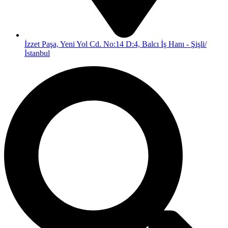
İzzet Paşa, Yeni Yol Cd. No:14 D:4, Balcı İş Hanı - Şişli/
İstanbul