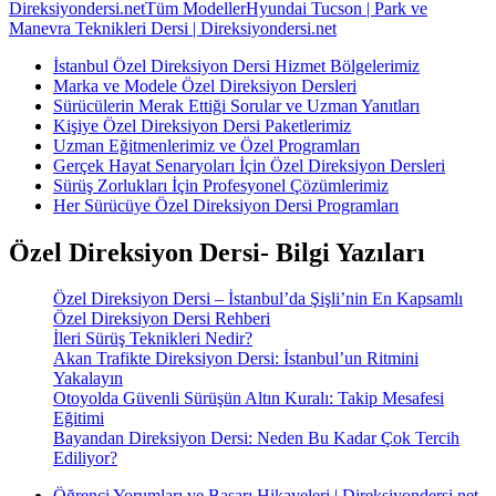
Direksiyondersi.net
Tüm Modeller
Hyundai Tucson | Park ve
Manevra Teknikleri Dersi | Direksiyondersi.net
İstanbul Özel Direksiyon Dersi Hizmet Bölgelerimiz
Marka ve Modele Özel Direksiyon Dersleri
Sürücülerin Merak Ettiği Sorular ve Uzman Yanıtları
Kişiye Özel Direksiyon Dersi Paketlerimiz
Uzman Eğitmenlerimiz ve Özel Programları
Gerçek Hayat Senaryoları İçin Özel Direksiyon Dersleri
Sürüş Zorlukları İçin Profesyonel Çözümlerimiz
Her Sürücüye Özel Direksiyon Dersi Programları
Özel Direksiyon Dersi- Bilgi Yazıları
Özel Direksiyon Dersi – İstanbul’da Şişli’nin En Kapsamlı
Özel Direksiyon Dersi Rehberi
İleri Sürüş Teknikleri Nedir?
Akan Trafikte Direksiyon Dersi: İstanbul’un Ritmini
Yakalayın
Otoyolda Güvenli Sürüşün Altın Kuralı: Takip Mesafesi
Eğitimi
Bayandan Direksiyon Dersi: Neden Bu Kadar Çok Tercih
Ediliyor?
Öğrenci Yorumları ve Başarı Hikayeleri | Direksiyondersi.net