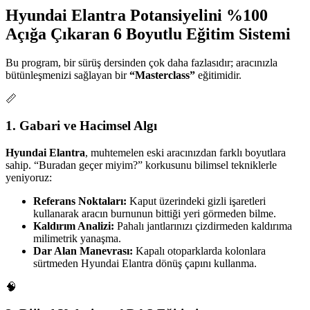
Hyundai Elantra Potansiyelini %100
Açığa Çıkaran 6 Boyutlu Eğitim Sistemi
Bu program, bir sürüş dersinden çok daha fazlasıdır; aracınızla
bütünleşmenizi sağlayan bir
“Masterclass”
eğitimidir.
📏
1. Gabari ve Hacimsel Algı
Hyundai Elantra
, muhtemelen eski aracınızdan farklı boyutlara
sahip. “Buradan geçer miyim?” korkusunu bilimsel tekniklerle
yeniyoruz:
Referans Noktaları:
Kaput üzerindeki gizli işaretleri
kullanarak aracın burnunun bittiği yeri görmeden bilme.
Kaldırım Analizi:
Pahalı jantlarınızı çizdirmeden kaldırıma
milimetrik yanaşma.
Dar Alan Manevrası:
Kapalı otoparklarda kolonlara
sürtmeden Hyundai Elantra dönüş çapını kullanma.
🧠