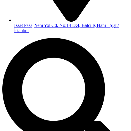
İzzet Paşa, Yeni Yol Cd. No:14 D:4, Balcı İş Hanı - Şişli/
İstanbul