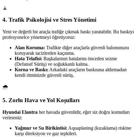
🧘
4. Trafik Psikolojisi ve Stres Yönetimi
Yeni ve değerli bir araçla trafiğe çıkmak baskı yaratabilir. Bu baskıyı
profesyonelce yönetmeyi öğretiyoruz:
Alan Koruma:
Trafikte diğer araçlarla güvenli balonunuzu
koruyarak tacizlerden kaçınma.
Hata Telafisi:
Başkalarının hatalarını önceden sezme
(Defansif Sürüş) ve soğukkanlı kalma.
Korna ve Baskı:
Arkadaki araçların baskısına aldırmadan
kendi ritminizde güvenli sürüş.
🌧️
5. Zorlu Hava ve Yol Koşulları
Hyundai Elantra
her havada güvenlidir, eğer siz doğru komutları
verirseniz:
Yağmur ve Su Birikintisi:
Aquaplaning (kızaklama) riskine
karşı direksiyon ve gaz tepkileri.