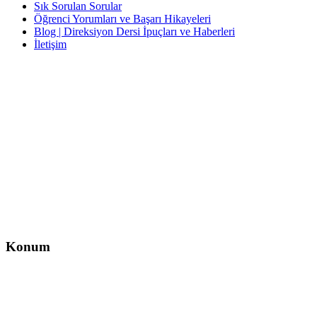
Sık Sorulan Sorular
Öğrenci Yorumları ve Başarı Hikayeleri
Blog | Direksiyon Dersi İpuçları ve Haberleri
İletişim
İletişim
İzzet Paşa, Yeni Yol Cd. No:14 D:4, Balcı İş Hanı – Şişli/İstanbul
0212 217 29 11
info@direksiyondersi.net
Konum