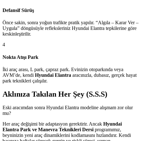
Defansif Sürüş
Önce sakin, sonra yoğun trafikte pratik yapılır. “Algıla – Karar Ver –
Uygula” döngüsüyle refleksleriniz Hyundai Elantra tepkilerine göre
keskinleştirilir.
4
Nokta Atışı Park
İki araç arası, L park, çapraz park. Evinizin otoparkında veya
AVM’de, kendi
Hyundai Elantra
aracınızla, dubasız, gerçek hayat
park teknikleri çalışılır.
Aklınıza Takılan Her Şey (S.S.S)
Eski aracımdan sonra Hyundai Elantra modeline alışmam zor olur
mu?
Her araç değişimi bir adaptasyon gerektirir. Ancak
Hyundai
Elantra Park ve Manevra Teknikleri Dersi
programımız,
beyninizin yeni araç dinamiklerini kodlamasını hızlandırır. Kendi
başınıza haftalar sürecek gergin ve riskli süreci, uzman