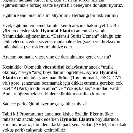
eğitmenimizle birkaç saatte keyifli bir deneyime dönüştürüyoruz.
Eğitimi kendi aracımla mı alıyorum? Herhangi bir risk var mı?
Evet, eğitimin en temel kuralı “kendi aracına hakimiyet”tir. Bu
yüzden dersler sizin
Hyundai Elantra
aracınızla yapılır.
Yanınızdaki eğitmenimiz, “Defansif Sürüş Uzmanı” olduğu için
tehlikeleri önceden sezerek müdahale eder (sözlü ve direksiyon
müdahalesi) ve riskleri minimize eder.
Aracım otomatik vites, yine de ders almama gerek var mı?
Kesinlikle. Otomatik vites sürüşü kolaylaştırır ancak “trafik
okumayı” veya “araç boyutlarını” öğretmez. Ayrıca
Hyundai
Elantra
modelinin şanzıman türüne (Tam otomatik, DSG, CVT
vb.) göre, şanzımanı bozmamak için dikkat etmeniz gereken çok
özel “P (Park) moduna alma” ve “Yokuş kalkış” kuralları vardır.
Bunları öğrenmek sizi binlerce liralık masraftan kurtarır.
Sadece park eğitimi üzerine çalışabilir miyiz?
Tabii ki! Programımız tamamen kişiye özeldir. Eğer trafikte
rahatsanız ancak park ederken
Hyundai Elantra
boyutlarında
zorlanıyorsanız, tüm dersi farklı park senaryoları (AVM, dar sokak,
yokuş park) çalışarak geçirebiliriz.