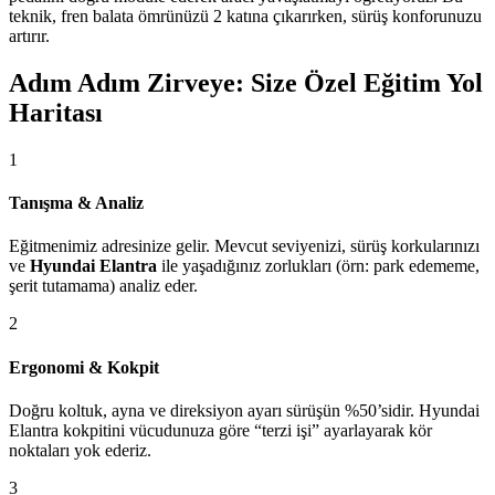
teknik, fren balata ömrünüzü 2 katına çıkarırken, sürüş konforunuzu
artırır.
Adım Adım Zirveye: Size Özel Eğitim Yol
Haritası
1
Tanışma & Analiz
Eğitmenimiz adresinize gelir. Mevcut seviyenizi, sürüş korkularınızı
ve
Hyundai Elantra
ile yaşadığınız zorlukları (örn: park edememe,
şerit tutamama) analiz eder.
2
Ergonomi & Kokpit
Doğru koltuk, ayna ve direksiyon ayarı sürüşün %50’sidir. Hyundai
Elantra kokpitini vücudunuza göre “terzi işi” ayarlayarak kör
noktaları yok ederiz.
3