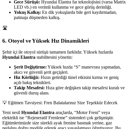
Gece Sürüşü:
Hyundai Elantra far teknolojisini (varsa Matrix
LED vb.) en verimli kullanma ve gece görüş derinliği.
Yokuş Kalkış:
En dik yokuşlarda bile geri kaydırmadan,
patinaja düşmeden kalkış.
🛣️
6. Otoyol ve Yüksek Hız Dinamikleri
Şehir içi ile otoyol sürüşü tamamen farklıdır. Yüksek hızlarda
Hyundai Elantra
stabilitesini yönetin:
Şerit Değiştirme:
Yüksek hızda “S” manevrası yapmadan,
akıcı ve güvenli şerit geçişleri.
Hız Körlüğü:
Hızın getirdiği tünel etkisini kırma ve geniş
açılı bakış teknikleri.
Takip Mesafesi:
Hıza göre değişken takip mesafesi kuralı ve
güvenli duruş alanı.
💡 Eğitmen Tavsiyesi: Fren Balatalarınız Size Teşekkür Edecek
Yeni nesil
Hyundai Elantra
araçlarda, “Motor Freni” veya
elektrikli ise “Rejeneratif Frenleme” sistemleri çok gelişmiştir.
Eğitimlerimizde size sürekli ayak frenine basmak yerine, gaz
pedalını doğru modüle ederek aracı yavaşlatmayı öğretiyoruz. Bu