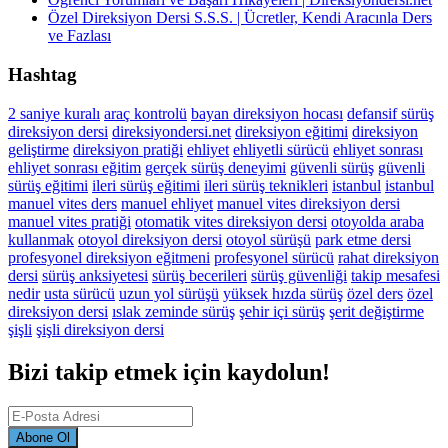
Özel Direksiyon Dersi S.S.S. | Ücretler, Kendi Aracınla Ders
ve Fazlası
Hashtag
2 saniye kuralı
araç kontrolü
bayan direksiyon hocası
defansif sürüş
direksiyon dersi
direksiyondersi.net
direksiyon eğitimi
direksiyon
geliştirme
direksiyon pratiği
ehliyet
ehliyetli sürücü
ehliyet sonrası
ehliyet sonrası eğitim
gerçek sürüş deneyimi
güvenli sürüş
güvenli
sürüş eğitimi
ileri sürüş eğitimi
ileri sürüş teknikleri
istanbul
istanbul
manuel vites ders
manuel ehliyet
manuel vites direksiyon dersi
manuel vites pratiği
otomatik vites direksiyon dersi
otoyolda araba
kullanmak
otoyol direksiyon dersi
otoyol sürüşü
park etme dersi
profesyonel direksiyon eğitmeni
profesyonel sürücü
rahat direksiyon
dersi
sürüş anksiyetesi
sürüş becerileri
sürüş güvenliği
takip mesafesi
nedir
usta sürücü
uzun yol sürüşü
yüksek hızda sürüş
özel ders
özel
direksiyon dersi
ıslak zeminde sürüş
şehir içi sürüş
şerit değiştirme
şişli
şişli direksiyon dersi
Bizi takip etmek için kaydolun!
Abone Ol