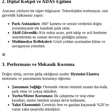
2. Dijital Kokpit ve ADAS Eğitimi
Aracınız yürüyen bir süper bilgisayar. Teknolojiden korkmayın, onu
güvenlik kalkanınız yapın:
Park Asistanları:
360° kamera ve sensör verilerini doğru
yorumlayarak tek hamlede park etme.
Aktif Güvenlik:
Kör nokta uyarı, şerit takip ve acil frenleme
sistemlerinin ne zaman devreye girdiğini anlama.
Multimedya Refleksleri:
Gözü yoldan ayırmadan klima ve
navigasyon yönetimi.
⚙️
3. Performans ve Mekanik Koruma
Doğru sürüş, servise gidiş sıklığınızı azaltır.
Hyundai Elantra
motorunu ve şanzımanını korumayı öğrenin:
Şanzıman Sağlığı:
Otomatik vitesin ömrünü uzatan dur-kalk,
park etme ve yokuş ritüelleri.
Turbo/Motor Koruması:
İlk çalıştırma ve stop etme
kuralları, motor ömrünü uzatan devir kullanımı.
Yakıt Ekonomisi:
Gereksiz fren ve gazdan kaçınarak %20’ye
varan yakıt tasarrufu teknikleri.