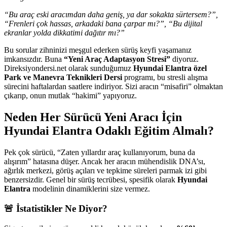
“Bu araç eski aracımdan daha geniş, ya dar sokakta sürtersem?”,
“Frenleri çok hassas, arkadaki bana çarpar mı?”, “Bu dijital
ekranlar yolda dikkatimi dağıtır mı?”
Bu sorular zihninizi meşgul ederken sürüş keyfi yaşamanız
imkansızdır. Buna
“Yeni Araç Adaptasyon Stresi”
diyoruz.
Direksiyondersi.net olarak sunduğumuz
Hyundai Elantra özel
Park ve Manevra Teknikleri Dersi
programı, bu stresli alışma
sürecini haftalardan saatlere indiriyor. Sizi aracın “misafiri” olmaktan
çıkarıp, onun mutlak “hakimi” yapıyoruz.
Neden Her Sürücü Yeni Aracı İçin
Hyundai Elantra Odaklı Eğitim Almalı?
Pek çok sürücü, “Zaten yıllardır araç kullanıyorum, buna da
alışırım” hatasına düşer. Ancak her aracın mühendislik DNA’sı,
ağırlık merkezi, görüş açıları ve tepkime süreleri parmak izi gibi
benzersizdir. Genel bir sürüş tecrübesi, spesifik olarak
Hyundai
Elantra
modelinin dinamiklerini size vermez.
🚨 İstatistikler Ne Diyor?