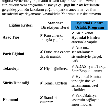
Sigorta verilerine göre, maddi hasarlı küçük kazaların
%60’ı
,
sürücülerin yeni araçlarına alışmaya çalıştığı
ilk 2 ay içerisinde
gerçekleşiyor. Bu kazaların çoğu otopark manevraları ve fren
mesafesini ayarlayamama kaynaklıdır. Yatırımınızı riske atmayın.
Standart
Hyundai Elantra
Eğitim Kriteri
Direksiyon Dersi
Ustalık Programı
✔
Sizin kendi
✘
Kursun eski
Araç Tipi
Hyundai Elantra
aracıyla yapılır
aracınızla yapılır
✔
Aracınızın
✘
Dubalarla ezbere
sensör/kamera
Park Eğitimi
dayalı mantık
sistemleriyle gerçek
park
✔
ADAS, Şerit Takip,
Teknoloji
✘
Hiç değinilmez
Start/Stop kullanımı
✔
Hyundai Elantra
tork eğrisine ve
Sürüş Dinamiği
✘
Temel gaz/fren
şanzımanına özel
teknikler
✔
Yakıt/Batarya
✘
Standart
Ekonomi
tasarrufu sağlayan
kullanım
sürüş modları