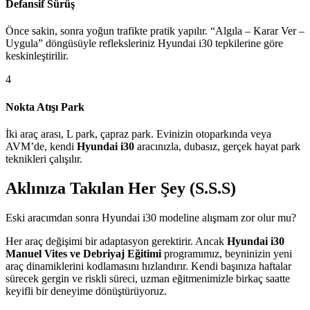
Defansif Sürüş
Önce sakin, sonra yoğun trafikte pratik yapılır. “Algıla – Karar Ver –
Uygula” döngüsüyle refleksleriniz Hyundai i30 tepkilerine göre
keskinleştirilir.
4
Nokta Atışı Park
İki araç arası, L park, çapraz park. Evinizin otoparkında veya
AVM’de, kendi
Hyundai i30
aracınızla, dubasız, gerçek hayat park
teknikleri çalışılır.
Aklınıza Takılan Her Şey (S.S.S)
Eski aracımdan sonra Hyundai i30 modeline alışmam zor olur mu?
Her araç değişimi bir adaptasyon gerektirir. Ancak
Hyundai i30
Manuel Vites ve Debriyaj Eğitimi
programımız, beyninizin yeni
araç dinamiklerini kodlamasını hızlandırır. Kendi başınıza haftalar
sürecek gergin ve riskli süreci, uzman eğitmenimizle birkaç saatte
keyifli bir deneyime dönüştürüyoruz.