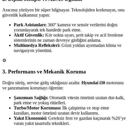
Aracınız yürüyen bir süper bilgisayar. Teknolojiden korkmayın, onu
güvenlik kalkanınız yapın:
Park Asistanları:
360° kamera ve sensör verilerini doğru
yorumlayarak tek hamlede park etme.
Aktif Güvenlik:
Kör nokta uyarı, şerit takip ve acil frenleme
sistemlerinin ne zaman devreye girdiğini anlama.
Multimedya Refleksleri:
Gözü yoldan ayırmadan klima ve
navigasyon yönetimi.
⚙️
3. Performans ve Mekanik Koruma
Doğru sürüş, servise gidiş sıklığınızı azaltır.
Hyundai i30
motorunu
ve şanzımanını korumayı öğrenin:
Şanzıman Sağlığı:
Otomatik vitesin ömrünü uzatan dur-kalk,
park etme ve yokuş ritüelleri.
Turbo/Motor Koruması:
İlk çalıştırma ve stop etme
kuralları, motor ömrünü uzatan devir kullanımı.
Yakıt Ekonomisi:
Gereksiz fren ve gazdan kaçınarak %20’ye
varan yakıt tasarrufu teknikleri.