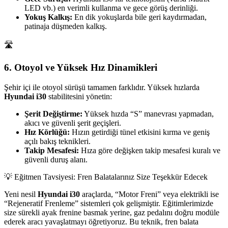
LED vb.) en verimli kullanma ve gece görüş derinliği.
Yokuş Kalkış:
En dik yokuşlarda bile geri kaydırmadan,
patinaja düşmeden kalkış.
🛣️
6. Otoyol ve Yüksek Hız Dinamikleri
Şehir içi ile otoyol sürüşü tamamen farklıdır. Yüksek hızlarda
Hyundai i30
stabilitesini yönetin:
Şerit Değiştirme:
Yüksek hızda “S” manevrası yapmadan,
akıcı ve güvenli şerit geçişleri.
Hız Körlüğü:
Hızın getirdiği tünel etkisini kırma ve geniş
açılı bakış teknikleri.
Takip Mesafesi:
Hıza göre değişken takip mesafesi kuralı ve
güvenli duruş alanı.
💡 Eğitmen Tavsiyesi: Fren Balatalarınız Size Teşekkür Edecek
Yeni nesil
Hyundai i30
araçlarda, “Motor Freni” veya elektrikli ise
“Rejeneratif Frenleme” sistemleri çok gelişmiştir. Eğitimlerimizde
size sürekli ayak frenine basmak yerine, gaz pedalını doğru modüle
ederek aracı yavaşlatmayı öğretiyoruz. Bu teknik, fren balata