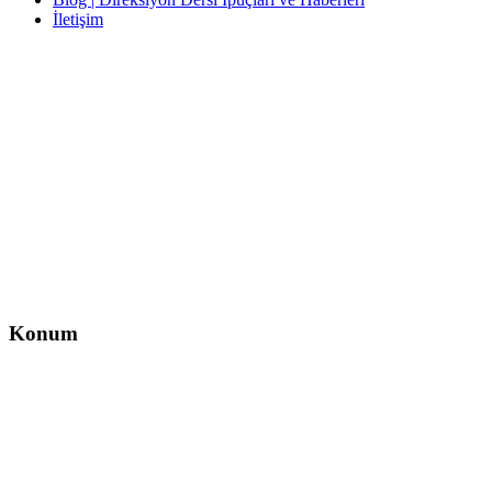
İletişim
İletişim
İzzet Paşa, Yeni Yol Cd. No:14 D:4, Balcı İş Hanı – Şişli/İstanbul
0212 217 29 11
info@direksiyondersi.net
Konum