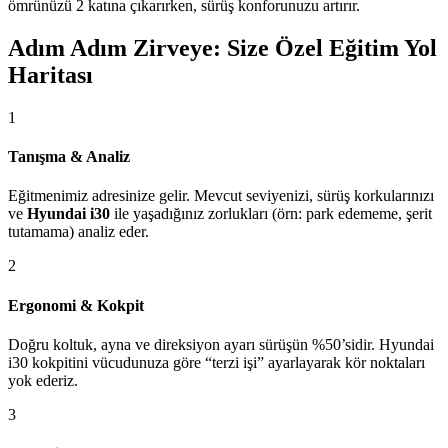
ömrünüzü 2 katına çıkarırken, sürüş konforunuzu artırır.
Adım Adım Zirveye: Size Özel Eğitim Yol
Haritası
1
Tanışma & Analiz
Eğitmenimiz adresinize gelir. Mevcut seviyenizi, sürüş korkularınızı
ve
Hyundai i30
ile yaşadığınız zorlukları (örn: park edememe, şerit
tutamama) analiz eder.
2
Ergonomi & Kokpit
Doğru koltuk, ayna ve direksiyon ayarı sürüşün %50’sidir. Hyundai
i30 kokpitini vücudunuza göre “terzi işi” ayarlayarak kör noktaları
yok ederiz.
3