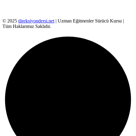
© 2025
direksiyondersi.net
| Uzman Eğitmenler Sürücü Kursu |
Tüm Haklarımız Saklıdır.