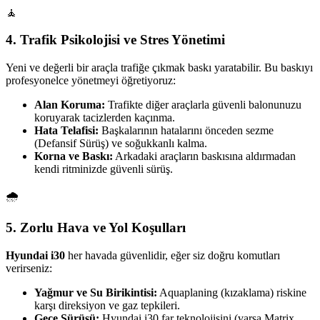
🧘
4. Trafik Psikolojisi ve Stres Yönetimi
Yeni ve değerli bir araçla trafiğe çıkmak baskı yaratabilir. Bu baskıyı
profesyonelce yönetmeyi öğretiyoruz:
Alan Koruma:
Trafikte diğer araçlarla güvenli balonunuzu
koruyarak tacizlerden kaçınma.
Hata Telafisi:
Başkalarının hatalarını önceden sezme
(Defansif Sürüş) ve soğukkanlı kalma.
Korna ve Baskı:
Arkadaki araçların baskısına aldırmadan
kendi ritminizde güvenli sürüş.
🌧️
5. Zorlu Hava ve Yol Koşulları
Hyundai i30
her havada güvenlidir, eğer siz doğru komutları
verirseniz:
Yağmur ve Su Birikintisi:
Aquaplaning (kızaklama) riskine
karşı direksiyon ve gaz tepkileri.
Gece Sürüşü:
Hyundai i30 far teknolojisini (varsa Matrix