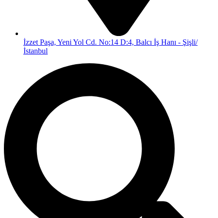
İzzet Paşa, Yeni Yol Cd. No:14 D:4, Balcı İş Hanı - Şişli/
İstanbul