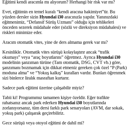
Eğitimi kendi aracımla mı alıyorum? Herhangi bir risk var mı?
Evet, eğitimin en temel kuralı “kendi aracına hakimiyet”tir. Bu
yüzden dersler sizin
Hyundai i30
aracınızla yapılır. Yanınızdaki
eğitmenimiz, “Defansif Sürüş Uzmanı” olduğu için tehlikeleri
önceden sezerek müdahale eder (sözlü ve direksiyon müdahalesi) ve
riskleri minimize eder.
Aracım otomatik vites, yine de ders almama gerek var mı?
Kesinlikle. Otomatik vites sürüşü kolaylaştırır ancak “trafik
okumayı” veya “araç boyutlarını” öğretmez. Ayrıca
Hyundai i30
modelinin şanzıman türüne (Tam otomatik, DSG, CVT vb.) göre,
şanzımanı bozmamak için dikkat etmeniz gereken çok özel “P (Park)
moduna alma” ve “Yokuş kalkış” kuralları vardır. Bunları öğrenmek
sizi binlerce liralık masraftan kurtarır.
Sadece park eğitimi üzerine çalışabilir miyiz?
Tabii ki! Programımız tamamen kişiye özeldir. Eğer trafikte
rahatsanız ancak park ederken
Hyundai i30
boyutlarında
zorlanıyorsanız, tüm dersi farklı park senaryoları (AVM, dar sokak,
yokuş park) çalışarak geçirebiliriz.
Gece sürüşü veya otoyol eğitimi de dahil mi?