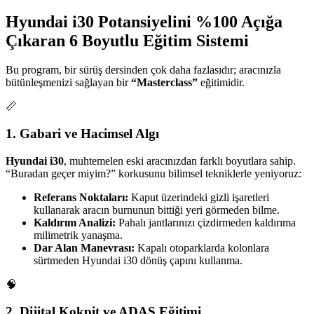
Hyundai i30 Potansiyelini %100 Açığa
Çıkaran 6 Boyutlu Eğitim Sistemi
Bu program, bir sürüş dersinden çok daha fazlasıdır; aracınızla
bütünleşmenizi sağlayan bir
“Masterclass”
eğitimidir.
📏
1. Gabari ve Hacimsel Algı
Hyundai i30
, muhtemelen eski aracınızdan farklı boyutlara sahip.
“Buradan geçer miyim?” korkusunu bilimsel tekniklerle yeniyoruz:
Referans Noktaları:
Kaput üzerindeki gizli işaretleri
kullanarak aracın burnunun bittiği yeri görmeden bilme.
Kaldırım Analizi:
Pahalı jantlarınızı çizdirmeden kaldırıma
milimetrik yanaşma.
Dar Alan Manevrası:
Kapalı otoparklarda kolonlara
sürtmeden Hyundai i30 dönüş çapını kullanma.
🧠
2. Dijital Kokpit ve ADAS Eğitimi