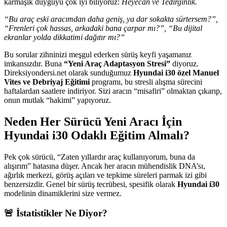
karmaşık duyguyu çok iyi biliyoruz:
Heyecan ve Tedirginlik.
“Bu araç eski aracımdan daha geniş, ya dar sokakta sürtersem?”,
“Frenleri çok hassas, arkadaki bana çarpar mı?”, “Bu dijital
ekranlar yolda dikkatimi dağıtır mı?”
Bu sorular zihninizi meşgul ederken sürüş keyfi yaşamanız
imkansızdır. Buna
“Yeni Araç Adaptasyon Stresi”
diyoruz.
Direksiyondersi.net olarak sunduğumuz
Hyundai i30 özel Manuel
Vites ve Debriyaj Eğitimi
programı, bu stresli alışma sürecini
haftalardan saatlere indiriyor. Sizi aracın “misafiri” olmaktan çıkarıp,
onun mutlak “hakimi” yapıyoruz.
Neden Her Sürücü Yeni Aracı İçin
Hyundai i30 Odaklı Eğitim Almalı?
Pek çok sürücü, “Zaten yıllardır araç kullanıyorum, buna da
alışırım” hatasına düşer. Ancak her aracın mühendislik DNA’sı,
ağırlık merkezi, görüş açıları ve tepkime süreleri parmak izi gibi
benzersizdir. Genel bir sürüş tecrübesi, spesifik olarak
Hyundai i30
modelinin dinamiklerini size vermez.
🚨 İstatistikler Ne Diyor?