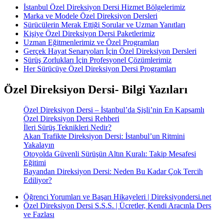
İstanbul Özel Direksiyon Dersi Hizmet Bölgelerimiz
Marka ve Modele Özel Direksiyon Dersleri
Sürücülerin Merak Ettiği Sorular ve Uzman Yanıtları
Kişiye Özel Direksiyon Dersi Paketlerimiz
Uzman Eğitmenlerimiz ve Özel Programları
Gerçek Hayat Senaryoları İçin Özel Direksiyon Dersleri
Sürüş Zorlukları İçin Profesyonel Çözümlerimiz
Her Sürücüye Özel Direksiyon Dersi Programları
Özel Direksiyon Dersi- Bilgi Yazıları
Özel Direksiyon Dersi – İstanbul’da Şişli’nin En Kapsamlı
Özel Direksiyon Dersi Rehberi
İleri Sürüş Teknikleri Nedir?
Akan Trafikte Direksiyon Dersi: İstanbul’un Ritmini
Yakalayın
Otoyolda Güvenli Sürüşün Altın Kuralı: Takip Mesafesi
Eğitimi
Bayandan Direksiyon Dersi: Neden Bu Kadar Çok Tercih
Ediliyor?
Öğrenci Yorumları ve Başarı Hikayeleri | Direksiyondersi.net
Özel Direksiyon Dersi S.S.S. | Ücretler, Kendi Aracınla Ders
ve Fazlası