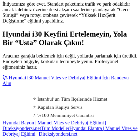
İhtiyacınıza göre evet. Standart paketimiz trafik ve park odaklıdır
ancak talebiniz üzerine dersi akşam saatlerine planlayarak “Gece
Sürüşü” veya rotayı otobana çevirerek “Yüksek Hız/Şerit
Değiştirme” eğitimi yapabiliriz.
Hyundai i30 Keyfini Ertelemeyin, Yola
Bir “Usta” Olarak Çıkın!
Aracınız garajda beklemek için değil, yollarda parlamak için üretildi.
Endişeleri bilgiyle, korkuları tecrübeyle yenin. Profesyonel
eğitmeniniz hazır.
🚀 Hyundai i30 Manuel Vites ve Debriyaj Eğitimi İçin Randevu
Alın
⭐ İstanbul’un Tüm İlçelerinde Hizmet
⭐ Kapıdan Kapıya Servis
⭐ %100 Memnuniyet Garantisi
Hyundai Bayon | Manuel Vites ve Debriyaj Eğitimi |
Direksiyondersi.net
Tüm Modeller
Hyundai Elantra | Manuel Vites ve
Debriyaj Eğitimi | Direksiyondersi.net