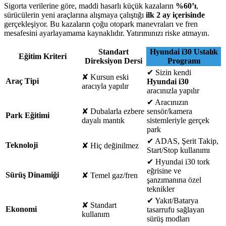
Sigorta verilerine göre, maddi hasarlı küçük kazaların
%60’ı
,
sürücülerin yeni araçlarına alışmaya çalıştığı
ilk 2 ay içerisinde
gerçekleşiyor. Bu kazaların çoğu otopark manevraları ve fren
mesafesini ayarlayamama kaynaklıdır. Yatırımınızı riske atmayın.
Standart
Hyundai i30 Ustalık
Eğitim Kriteri
Direksiyon Dersi
Programı
✔
Sizin kendi
✘
Kursun eski
Araç Tipi
Hyundai i30
aracıyla yapılır
aracınızla yapılır
✔
Aracınızın
✘
Dubalarla ezbere
sensör/kamera
Park Eğitimi
dayalı mantık
sistemleriyle gerçek
park
✔
ADAS, Şerit Takip,
Teknoloji
✘
Hiç değinilmez
Start/Stop kullanımı
✔
Hyundai i30 tork
eğrisine ve
Sürüş Dinamiği
✘
Temel gaz/fren
şanzımanına özel
teknikler
✔
Yakıt/Batarya
✘
Standart
Ekonomi
tasarrufu sağlayan
kullanım
sürüş modları