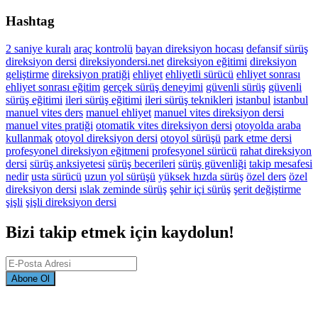
Hashtag
2 saniye kuralı
araç kontrolü
bayan direksiyon hocası
defansif sürüş
direksiyon dersi
direksiyondersi.net
direksiyon eğitimi
direksiyon
geliştirme
direksiyon pratiği
ehliyet
ehliyetli sürücü
ehliyet sonrası
ehliyet sonrası eğitim
gerçek sürüş deneyimi
güvenli sürüş
güvenli
sürüş eğitimi
ileri sürüş eğitimi
ileri sürüş teknikleri
istanbul
istanbul
manuel vites ders
manuel ehliyet
manuel vites direksiyon dersi
manuel vites pratiği
otomatik vites direksiyon dersi
otoyolda araba
kullanmak
otoyol direksiyon dersi
otoyol sürüşü
park etme dersi
profesyonel direksiyon eğitmeni
profesyonel sürücü
rahat direksiyon
dersi
sürüş anksiyetesi
sürüş becerileri
sürüş güvenliği
takip mesafesi
nedir
usta sürücü
uzun yol sürüşü
yüksek hızda sürüş
özel ders
özel
direksiyon dersi
ıslak zeminde sürüş
şehir içi sürüş
şerit değiştirme
şişli
şişli direksiyon dersi
Bizi takip etmek için kaydolun!
Abone Ol