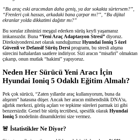
“Bu araç eski aracımdan daha geniş, ya dar sokakta sürtersem?”,
“Frenleri çok hassas, arkadaki bana çarpar mı?”, “Bu dijital
ekranlar yolda dikkatimi dağıtır mı?”
Bu sorular zihninizi meşgul ederken sürüş keyfi yaşamanız
imkansızdır. Buna
“Yeni Araç Adaptasyon Stresi”
diyoruz.
Direksiyondersi.net olarak sunduğumuz
Hyundai Ioniq 5 özel
Güvenli ve Defansif Sürüş Dersi
programı, bu stresli alışma
sürecini haftalardan saatlere indiriyor. Sizi aracın “misafiri” olmaktan
çıkarıp, onun mutlak “hakimi” yapıyoruz.
Neden Her Sürücü Yeni Aracı İçin
Hyundai Ioniq 5 Odaklı Eğitim Almalı?
Pek çok sürücü, “Zaten yıllardır araç kullanıyorum, buna da
alışırım” hatasına düşer. Ancak her aracın mühendislik DNA’sı,
ağırlık merkezi, görüş açıları ve tepkime süreleri parmak izi gibi
benzersizdir. Genel bir sürüş tecrübesi, spesifik olarak
Hyundai
Ioniq 5
modelinin dinamiklerini size vermez.
🚨 İstatistikler Ne Diyor?