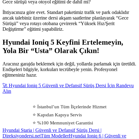
Gece sürüşü veya otoyol eğitimi de dahil mi?
İhtiyacınıza göre evet. Standart paketimiz trafik ve park odaklıdır
ancak talebiniz üzerine dersi akşam saatlerine planlayarak “Gece
Sürüşü” veya rotayı otobana çevirerek “Yüksek Hız/Şerit
Değiştirme” eğitimi yapabiliriz.
Hyundai Ioniq 5 Keyfini Ertelemeyin,
Yola Bir “Usta” Olarak Çıkın!
Aracınız garajda beklemek için değil, yollarda parlamak için üretildi.
Endişeleri bilgiyle, korkuları tecrübeyle yenin. Profesyonel
eğitmeniniz hazır.
🚀 Hyundai Ioniq 5 Güvenli ve Defansif Sürüş Dersi İçin Randevu
Alın
⭐ İstanbul’un Tüm İlçelerinde Hizmet
⭐ Kapıdan Kapıya Servis
⭐ %100 Memnuniyet Garantisi
Hyundai Staria | Güvenli ve Defansif Sürüş Dersi |
Direksiyondersi.net
Tüm Modeller
Hyundai Ioniq 6 | Güvenli ve