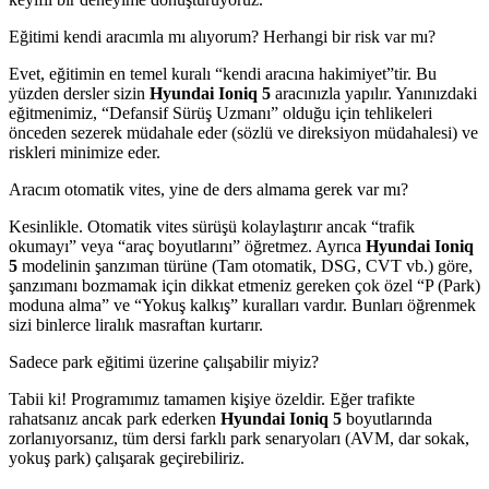
Eğitimi kendi aracımla mı alıyorum? Herhangi bir risk var mı?
Evet, eğitimin en temel kuralı “kendi aracına hakimiyet”tir. Bu
yüzden dersler sizin
Hyundai Ioniq 5
aracınızla yapılır. Yanınızdaki
eğitmenimiz, “Defansif Sürüş Uzmanı” olduğu için tehlikeleri
önceden sezerek müdahale eder (sözlü ve direksiyon müdahalesi) ve
riskleri minimize eder.
Aracım otomatik vites, yine de ders almama gerek var mı?
Kesinlikle. Otomatik vites sürüşü kolaylaştırır ancak “trafik
okumayı” veya “araç boyutlarını” öğretmez. Ayrıca
Hyundai Ioniq
5
modelinin şanzıman türüne (Tam otomatik, DSG, CVT vb.) göre,
şanzımanı bozmamak için dikkat etmeniz gereken çok özel “P (Park)
moduna alma” ve “Yokuş kalkış” kuralları vardır. Bunları öğrenmek
sizi binlerce liralık masraftan kurtarır.
Sadece park eğitimi üzerine çalışabilir miyiz?
Tabii ki! Programımız tamamen kişiye özeldir. Eğer trafikte
rahatsanız ancak park ederken
Hyundai Ioniq 5
boyutlarında
zorlanıyorsanız, tüm dersi farklı park senaryoları (AVM, dar sokak,
yokuş park) çalışarak geçirebiliriz.