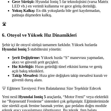
Gece Sürüşü:
Hyundai Ioniq 5 far teknolojisini (varsa Matrix
LED vb.) en verimli kullanma ve gece görüş derinliği.
Yokuş Kalkış:
En dik yokuşlarda bile geri kaydırmadan,
patinaja düşmeden kalkış.
🛣️
6. Otoyol ve Yüksek Hız Dinamikleri
Şehir içi ile otoyol sürüşü tamamen farklıdır. Yüksek hızlarda
Hyundai Ioniq 5
stabilitesini yönetin:
Şerit Değiştirme:
Yüksek hızda “S” manevrası yapmadan,
akıcı ve güvenli şerit geçişleri.
Hız Körlüğü:
Hızın getirdiği tünel etkisini kırma ve geniş
açılı bakış teknikleri.
Takip Mesafesi:
Hıza göre değişken takip mesafesi kuralı ve
güvenli duruş alanı.
💡 Eğitmen Tavsiyesi: Fren Balatalarınız Size Teşekkür Edecek
Yeni nesil
Hyundai Ioniq 5
araçlarda, “Motor Freni” veya elektrikli
ise “Rejeneratif Frenleme” sistemleri çok gelişmiştir. Eğitimlerimizde
size sürekli ayak frenine basmak yerine, gaz pedalını doğru modüle
ederek aracı yavaşlatmayı öğretiyoruz. Bu teknik, fren balata