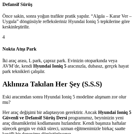
Defansif Sürüş
Önce sakin, sonra yoğun trafikte pratik yapılır. “Algıla – Karar Ver –
Uygula” döngüsüyle refleksleriniz Hyundai Ioniq 5 tepkilerine göre
keskinleştirilir.
4
Nokta Atışı Park
İki araç arası, L park, çapraz park. Evinizin otoparkında veya
AVM’de, kendi
Hyundai Ioniq 5
aracınızla, dubasız, gerçek hayat
park teknikleri çalışılır.
Aklınıza Takılan Her Şey (S.S.S)
Eski aracımdan sonra Hyundai Ioniq 5 modeline alışmam zor olur
mu?
Her araç değişimi bir adaptasyon gerektirir. Ancak
Hyundai Ioniq 5
Güvenli ve Defansif Sürüş Dersi
programımız, beyninizin yeni
araç dinamiklerini kodlamasını hızlandırır. Kendi başınıza haftalar
sürecek gergin ve riskli süreci, uzman eğitmenimizle birkaç saatte
keyifli bir deneyime dönüştürüyoruz.