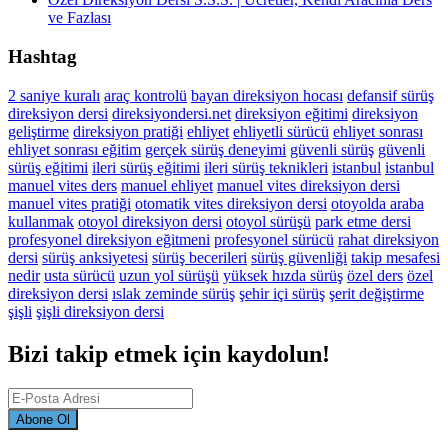
ve Fazlası
Hashtag
2 saniye kuralı
araç kontrolü
bayan direksiyon hocası
defansif sürüş
direksiyon dersi
direksiyondersi.net
direksiyon eğitimi
direksiyon
geliştirme
direksiyon pratiği
ehliyet
ehliyetli sürücü
ehliyet sonrası
ehliyet sonrası eğitim
gerçek sürüş deneyimi
güvenli sürüş
güvenli
sürüş eğitimi
ileri sürüş eğitimi
ileri sürüş teknikleri
istanbul
istanbul
manuel vites ders
manuel ehliyet
manuel vites direksiyon dersi
manuel vites pratiği
otomatik vites direksiyon dersi
otoyolda araba
kullanmak
otoyol direksiyon dersi
otoyol sürüşü
park etme dersi
profesyonel direksiyon eğitmeni
profesyonel sürücü
rahat direksiyon
dersi
sürüş anksiyetesi
sürüş becerileri
sürüş güvenliği
takip mesafesi
nedir
usta sürücü
uzun yol sürüşü
yüksek hızda sürüş
özel ders
özel
direksiyon dersi
ıslak zeminde sürüş
şehir içi sürüş
şerit değiştirme
şişli
şişli direksiyon dersi
Bizi takip etmek için kaydolun!
Abone Ol