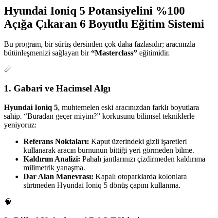
Hyundai Ioniq 5 Potansiyelini %100
Açığa Çıkaran 6 Boyutlu Eğitim Sistemi
Bu program, bir sürüş dersinden çok daha fazlasıdır; aracınızla
bütünleşmenizi sağlayan bir
“Masterclass”
eğitimidir.
📏
1. Gabari ve Hacimsel Algı
Hyundai Ioniq 5
, muhtemelen eski aracınızdan farklı boyutlara
sahip. “Buradan geçer miyim?” korkusunu bilimsel tekniklerle
yeniyoruz:
Referans Noktaları:
Kaput üzerindeki gizli işaretleri
kullanarak aracın burnunun bittiği yeri görmeden bilme.
Kaldırım Analizi:
Pahalı jantlarınızı çizdirmeden kaldırıma
milimetrik yanaşma.
Dar Alan Manevrası:
Kapalı otoparklarda kolonlara
sürtmeden Hyundai Ioniq 5 dönüş çapını kullanma.
🧠