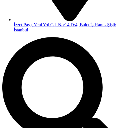
İzzet Paşa, Yeni Yol Cd. No:14 D:4, Balcı İş Hanı - Şişli/
İstanbul