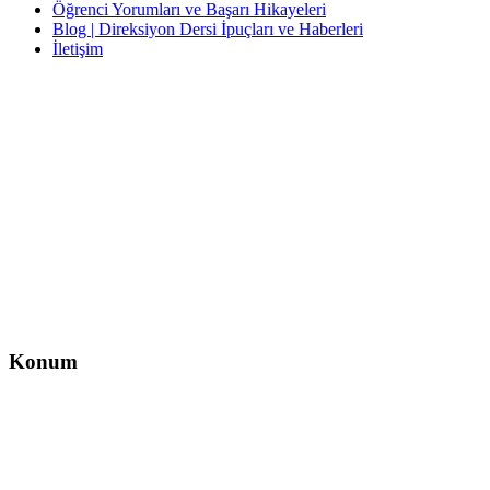
Öğrenci Yorumları ve Başarı Hikayeleri
Blog | Direksiyon Dersi İpuçları ve Haberleri
İletişim
İletişim
İzzet Paşa, Yeni Yol Cd. No:14 D:4, Balcı İş Hanı – Şişli/İstanbul
0212 217 29 11
info@direksiyondersi.net
Konum