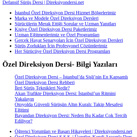
Defansif Sürüş Dersi | Direksiyondersi.net
İstanbul Özel Direksiyon Dersi Hizmet Bölgelerimiz
Marka ve Modele Özel Direksiyon Dersleri
Sürücülerin Merak Ettiği Sorular ve Uzman Yanıtları
Kişiye Özel Direksiyon Dersi Paketlerimiz
Uzman Eğitmenlerimiz ve Özel Programları
Gerçek Hayat Senaryoları İçin Özel Direksiyon Dersleri
Sürüş Zorlukları İçin Profesyonel Çözümlerimiz
Her Sürücüye Özel Direksiyon Dersi Programları
Özel Direksiyon Dersi- Bilgi Yazıları
Özel Direksiyon Dersi – İstanbul’da Şişli’nin En Kapsamlı
Özel Direksiyon Dersi Rehberi
İleri Sürüş Teknikleri Nedir?
Akan Trafikte Direksiyon Dersi: İstanbul’un Ritmini
Yakalayın
Otoyolda Güvenli Sürüşün Altın Kuralı: Takip Mesafesi
Eğitimi
Bayandan Direksiyon Dersi: Neden Bu Kadar Çok Tercih
Ediliyor?
Öğrenci Yorumları ve Başarı Hikayeleri | Direksiyondersi.net
Özel Direksiyon Dersi S.S.S. | Ücretler, Kendi Aracınla Ders