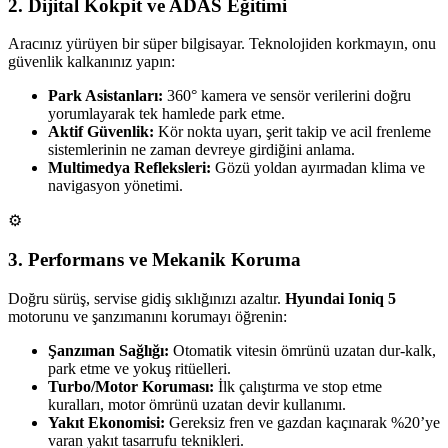
2. Dijital Kokpit ve ADAS Eğitimi
Aracınız yürüyen bir süper bilgisayar. Teknolojiden korkmayın, onu
güvenlik kalkanınız yapın:
Park Asistanları:
360° kamera ve sensör verilerini doğru
yorumlayarak tek hamlede park etme.
Aktif Güvenlik:
Kör nokta uyarı, şerit takip ve acil frenleme
sistemlerinin ne zaman devreye girdiğini anlama.
Multimedya Refleksleri:
Gözü yoldan ayırmadan klima ve
navigasyon yönetimi.
⚙️
3. Performans ve Mekanik Koruma
Doğru sürüş, servise gidiş sıklığınızı azaltır.
Hyundai Ioniq 5
motorunu ve şanzımanını korumayı öğrenin:
Şanzıman Sağlığı:
Otomatik vitesin ömrünü uzatan dur-kalk,
park etme ve yokuş ritüelleri.
Turbo/Motor Koruması:
İlk çalıştırma ve stop etme
kuralları, motor ömrünü uzatan devir kullanımı.
Yakıt Ekonomisi:
Gereksiz fren ve gazdan kaçınarak %20’ye
varan yakıt tasarrufu teknikleri.