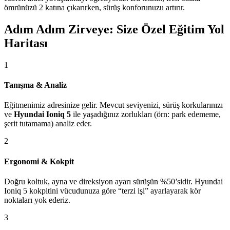
ömrünüzü 2 katına çıkarırken, sürüş konforunuzu artırır.
Adım Adım Zirveye: Size Özel Eğitim Yol
Haritası
1
Tanışma & Analiz
Eğitmenimiz adresinize gelir. Mevcut seviyenizi, sürüş korkularınızı
ve
Hyundai Ioniq 5
ile yaşadığınız zorlukları (örn: park edememe,
şerit tutamama) analiz eder.
2
Ergonomi & Kokpit
Doğru koltuk, ayna ve direksiyon ayarı sürüşün %50’sidir. Hyundai
Ioniq 5 kokpitini vücudunuza göre “terzi işi” ayarlayarak kör
noktaları yok ederiz.
3