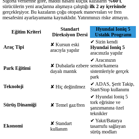
Sigorta verilerine göre, maddi hasarlı küçük kazaların
%60’ı
,
sürücülerin yeni araçlarına alışmaya çalıştığı
ilk 2 ay içerisinde
gerçekleşiyor. Bu kazaların çoğu otopark manevraları ve fren
mesafesini ayarlayamama kaynaklıdır. Yatırımınızı riske atmayın.
Standart
Hyundai Ioniq 5
Eğitim Kriteri
Direksiyon Dersi
Ustalık Programı
✔
Sizin kendi
✘
Kursun eski
Araç Tipi
Hyundai Ioniq 5
aracıyla yapılır
aracınızla yapılır
✔
Aracınızın
✘
Dubalarla ezbere
sensör/kamera
Park Eğitimi
dayalı mantık
sistemleriyle gerçek
park
✔
ADAS, Şerit Takip,
Teknoloji
✘
Hiç değinilmez
Start/Stop kullanımı
✔
Hyundai Ioniq 5
tork eğrisine ve
Sürüş Dinamiği
✘
Temel gaz/fren
şanzımanına özel
teknikler
✔
Yakıt/Batarya
✘
Standart
Ekonomi
tasarrufu sağlayan
kullanım
sürüş modları