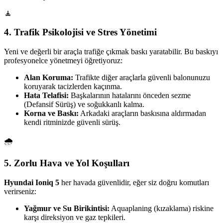
🧘
4. Trafik Psikolojisi ve Stres Yönetimi
Yeni ve değerli bir araçla trafiğe çıkmak baskı yaratabilir. Bu baskıyı
profesyonelce yönetmeyi öğretiyoruz:
Alan Koruma:
Trafikte diğer araçlarla güvenli balonunuzu
koruyarak tacizlerden kaçınma.
Hata Telafisi:
Başkalarının hatalarını önceden sezme
(Defansif Sürüş) ve soğukkanlı kalma.
Korna ve Baskı:
Arkadaki araçların baskısına aldırmadan
kendi ritminizde güvenli sürüş.
🌧️
5. Zorlu Hava ve Yol Koşulları
Hyundai Ioniq 5
her havada güvenlidir, eğer siz doğru komutları
verirseniz:
Yağmur ve Su Birikintisi:
Aquaplaning (kızaklama) riskine
karşı direksiyon ve gaz tepkileri.