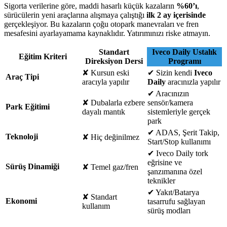
Sigorta verilerine göre, maddi hasarlı küçük kazaların
%60’ı
,
sürücülerin yeni araçlarına alışmaya çalıştığı
ilk 2 ay içerisinde
gerçekleşiyor. Bu kazaların çoğu otopark manevraları ve fren
mesafesini ayarlayamama kaynaklıdır. Yatırımınızı riske atmayın.
Standart
Iveco Daily Ustalık
Eğitim Kriteri
Direksiyon Dersi
Programı
✘
Kursun eski
✔
Sizin kendi
Iveco
Araç Tipi
aracıyla yapılır
Daily
aracınızla yapılır
✔
Aracınızın
✘
Dubalarla ezbere
sensör/kamera
Park Eğitimi
dayalı mantık
sistemleriyle gerçek
park
✔
ADAS, Şerit Takip,
Teknoloji
✘
Hiç değinilmez
Start/Stop kullanımı
✔
Iveco Daily tork
eğrisine ve
Sürüş Dinamiği
✘
Temel gaz/fren
şanzımanına özel
teknikler
✔
Yakıt/Batarya
✘
Standart
Ekonomi
tasarrufu sağlayan
kullanım
sürüş modları