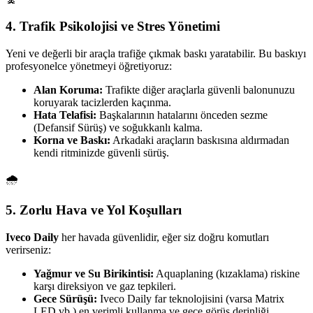
4. Trafik Psikolojisi ve Stres Yönetimi
Yeni ve değerli bir araçla trafiğe çıkmak baskı yaratabilir. Bu baskıyı
profesyonelce yönetmeyi öğretiyoruz:
Alan Koruma:
Trafikte diğer araçlarla güvenli balonunuzu
koruyarak tacizlerden kaçınma.
Hata Telafisi:
Başkalarının hatalarını önceden sezme
(Defansif Sürüş) ve soğukkanlı kalma.
Korna ve Baskı:
Arkadaki araçların baskısına aldırmadan
kendi ritminizde güvenli sürüş.
🌧️
5. Zorlu Hava ve Yol Koşulları
Iveco Daily
her havada güvenlidir, eğer siz doğru komutları
verirseniz:
Yağmur ve Su Birikintisi:
Aquaplaning (kızaklama) riskine
karşı direksiyon ve gaz tepkileri.
Gece Sürüşü:
Iveco Daily far teknolojisini (varsa Matrix
LED vb.) en verimli kullanma ve gece görüş derinliği.