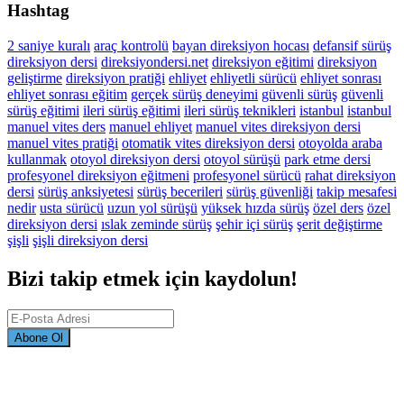
Hashtag
2 saniye kuralı
araç kontrolü
bayan direksiyon hocası
defansif sürüş
direksiyon dersi
direksiyondersi.net
direksiyon eğitimi
direksiyon
geliştirme
direksiyon pratiği
ehliyet
ehliyetli sürücü
ehliyet sonrası
ehliyet sonrası eğitim
gerçek sürüş deneyimi
güvenli sürüş
güvenli
sürüş eğitimi
ileri sürüş eğitimi
ileri sürüş teknikleri
istanbul
istanbul
manuel vites ders
manuel ehliyet
manuel vites direksiyon dersi
manuel vites pratiği
otomatik vites direksiyon dersi
otoyolda araba
kullanmak
otoyol direksiyon dersi
otoyol sürüşü
park etme dersi
profesyonel direksiyon eğitmeni
profesyonel sürücü
rahat direksiyon
dersi
sürüş anksiyetesi
sürüş becerileri
sürüş güvenliği
takip mesafesi
nedir
usta sürücü
uzun yol sürüşü
yüksek hızda sürüş
özel ders
özel
direksiyon dersi
ıslak zeminde sürüş
şehir içi sürüş
şerit değiştirme
şişli
şişli direksiyon dersi
Bizi takip etmek için kaydolun!
Abone Ol