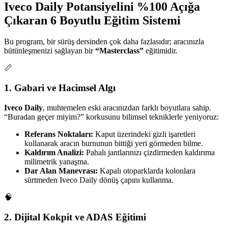
Iveco Daily Potansiyelini %100 Açığa
Çıkaran 6 Boyutlu Eğitim Sistemi
Bu program, bir sürüş dersinden çok daha fazlasıdır; aracınızla
bütünleşmenizi sağlayan bir
“Masterclass”
eğitimidir.
📏
1. Gabari ve Hacimsel Algı
Iveco Daily
, muhtemelen eski aracınızdan farklı boyutlara sahip.
“Buradan geçer miyim?” korkusunu bilimsel tekniklerle yeniyoruz:
Referans Noktaları:
Kaput üzerindeki gizli işaretleri
kullanarak aracın burnunun bittiği yeri görmeden bilme.
Kaldırım Analizi:
Pahalı jantlarınızı çizdirmeden kaldırıma
milimetrik yanaşma.
Dar Alan Manevrası:
Kapalı otoparklarda kolonlara
sürtmeden Iveco Daily dönüş çapını kullanma.
🧠
2. Dijital Kokpit ve ADAS Eğitimi