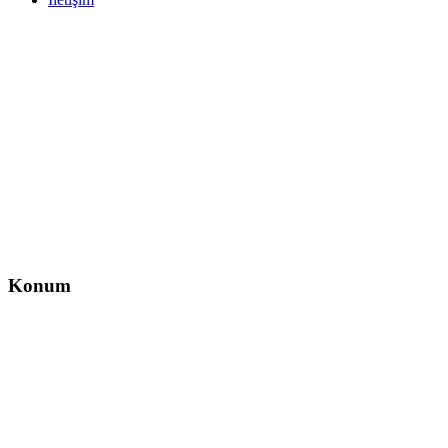
İletişim
İzzet Paşa, Yeni Yol Cd. No:14 D:4, Balcı İş Hanı – Şişli/İstanbul
0212 217 29 11
info@direksiyondersi.net
Konum