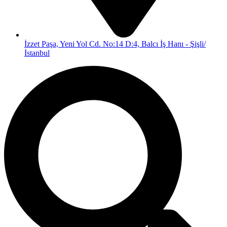
İzzet Paşa, Yeni Yol Cd. No:14 D:4, Balcı İş Hanı - Şişli/
İstanbul