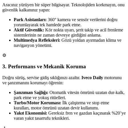
Aracınız yürüyen bir süper bilgisayar. Teknolojiden korkmayın, onu
güvenlik kalkanınız yapın:
Park Asistanları:
360° kamera ve sensör verilerini doğru
yorumlayarak tek hamlede park etme.
Aktif Güvenlik:
Kör nokta uyarı, şerit takip ve acil frenleme
sistemlerinin ne zaman devreye girdiğini anlama.
Multimedya Refleksleri:
Gözü yoldan ayırmadan klima ve
navigasyon yönetimi.
⚙️
3. Performans ve Mekanik Koruma
Doğru sürüş, servise gidiş sıklığınızı azaltır.
Iveco Daily
motorunu
ve şanzımanını korumayı öğrenin:
Şanzıman Sağlığı:
Otomatik vitesin ömrünü uzatan dur-kalk,
park etme ve yokuş ritüelleri.
Turbo/Motor Koruması:
İlk çalıştırma ve stop etme
kuralları, motor ömrünü uzatan devir kullanımı.
Yakıt Ekonomisi:
Gereksiz fren ve gazdan kaçınarak %20’ye
varan yakıt tasarrufu teknikleri.
🧘