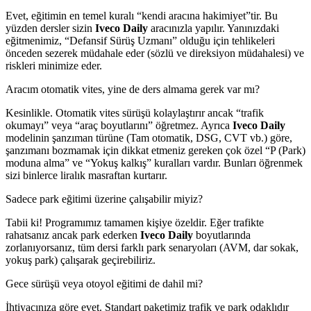
Evet, eğitimin en temel kuralı “kendi aracına hakimiyet”tir. Bu
yüzden dersler sizin
Iveco Daily
aracınızla yapılır. Yanınızdaki
eğitmenimiz, “Defansif Sürüş Uzmanı” olduğu için tehlikeleri
önceden sezerek müdahale eder (sözlü ve direksiyon müdahalesi) ve
riskleri minimize eder.
Aracım otomatik vites, yine de ders almama gerek var mı?
Kesinlikle. Otomatik vites sürüşü kolaylaştırır ancak “trafik
okumayı” veya “araç boyutlarını” öğretmez. Ayrıca
Iveco Daily
modelinin şanzıman türüne (Tam otomatik, DSG, CVT vb.) göre,
şanzımanı bozmamak için dikkat etmeniz gereken çok özel “P (Park)
moduna alma” ve “Yokuş kalkış” kuralları vardır. Bunları öğrenmek
sizi binlerce liralık masraftan kurtarır.
Sadece park eğitimi üzerine çalışabilir miyiz?
Tabii ki! Programımız tamamen kişiye özeldir. Eğer trafikte
rahatsanız ancak park ederken
Iveco Daily
boyutlarında
zorlanıyorsanız, tüm dersi farklı park senaryoları (AVM, dar sokak,
yokuş park) çalışarak geçirebiliriz.
Gece sürüşü veya otoyol eğitimi de dahil mi?
İhtiyacınıza göre evet. Standart paketimiz trafik ve park odaklıdır