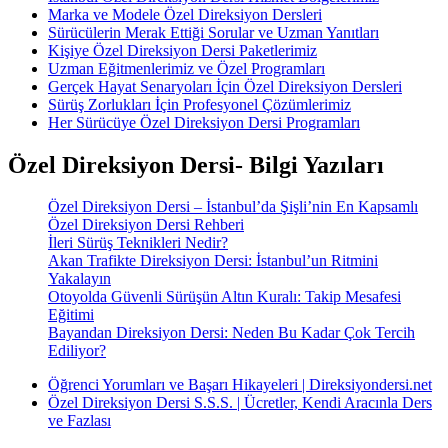
Marka ve Modele Özel Direksiyon Dersleri
Sürücülerin Merak Ettiği Sorular ve Uzman Yanıtları
Kişiye Özel Direksiyon Dersi Paketlerimiz
Uzman Eğitmenlerimiz ve Özel Programları
Gerçek Hayat Senaryoları İçin Özel Direksiyon Dersleri
Sürüş Zorlukları İçin Profesyonel Çözümlerimiz
Her Sürücüye Özel Direksiyon Dersi Programları
Özel Direksiyon Dersi- Bilgi Yazıları
Özel Direksiyon Dersi – İstanbul’da Şişli’nin En Kapsamlı
Özel Direksiyon Dersi Rehberi
İleri Sürüş Teknikleri Nedir?
Akan Trafikte Direksiyon Dersi: İstanbul’un Ritmini
Yakalayın
Otoyolda Güvenli Sürüşün Altın Kuralı: Takip Mesafesi
Eğitimi
Bayandan Direksiyon Dersi: Neden Bu Kadar Çok Tercih
Ediliyor?
Öğrenci Yorumları ve Başarı Hikayeleri | Direksiyondersi.net
Özel Direksiyon Dersi S.S.S. | Ücretler, Kendi Aracınla Ders
ve Fazlası