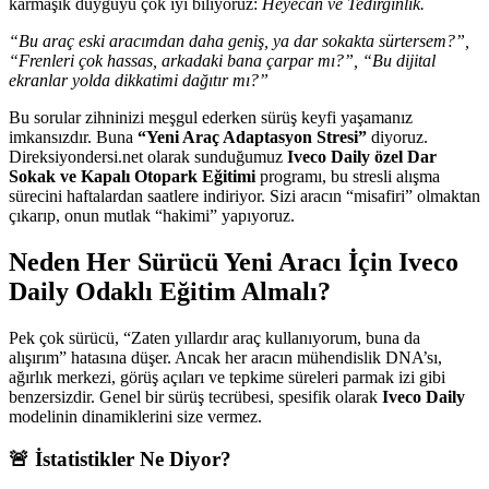
karmaşık duyguyu çok iyi biliyoruz:
Heyecan ve Tedirginlik.
“Bu araç eski aracımdan daha geniş, ya dar sokakta sürtersem?”,
“Frenleri çok hassas, arkadaki bana çarpar mı?”, “Bu dijital
ekranlar yolda dikkatimi dağıtır mı?”
Bu sorular zihninizi meşgul ederken sürüş keyfi yaşamanız
imkansızdır. Buna
“Yeni Araç Adaptasyon Stresi”
diyoruz.
Direksiyondersi.net olarak sunduğumuz
Iveco Daily özel Dar
Sokak ve Kapalı Otopark Eğitimi
programı, bu stresli alışma
sürecini haftalardan saatlere indiriyor. Sizi aracın “misafiri” olmaktan
çıkarıp, onun mutlak “hakimi” yapıyoruz.
Neden Her Sürücü Yeni Aracı İçin Iveco
Daily Odaklı Eğitim Almalı?
Pek çok sürücü, “Zaten yıllardır araç kullanıyorum, buna da
alışırım” hatasına düşer. Ancak her aracın mühendislik DNA’sı,
ağırlık merkezi, görüş açıları ve tepkime süreleri parmak izi gibi
benzersizdir. Genel bir sürüş tecrübesi, spesifik olarak
Iveco Daily
modelinin dinamiklerini size vermez.
🚨 İstatistikler Ne Diyor?