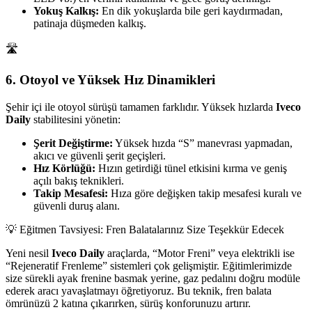
Yokuş Kalkış:
En dik yokuşlarda bile geri kaydırmadan,
patinaja düşmeden kalkış.
🛣️
6. Otoyol ve Yüksek Hız Dinamikleri
Şehir içi ile otoyol sürüşü tamamen farklıdır. Yüksek hızlarda
Iveco
Daily
stabilitesini yönetin:
Şerit Değiştirme:
Yüksek hızda “S” manevrası yapmadan,
akıcı ve güvenli şerit geçişleri.
Hız Körlüğü:
Hızın getirdiği tünel etkisini kırma ve geniş
açılı bakış teknikleri.
Takip Mesafesi:
Hıza göre değişken takip mesafesi kuralı ve
güvenli duruş alanı.
💡 Eğitmen Tavsiyesi: Fren Balatalarınız Size Teşekkür Edecek
Yeni nesil
Iveco Daily
araçlarda, “Motor Freni” veya elektrikli ise
“Rejeneratif Frenleme” sistemleri çok gelişmiştir. Eğitimlerimizde
size sürekli ayak frenine basmak yerine, gaz pedalını doğru modüle
ederek aracı yavaşlatmayı öğretiyoruz. Bu teknik, fren balata
ömrünüzü 2 katına çıkarırken, sürüş konforunuzu artırır.