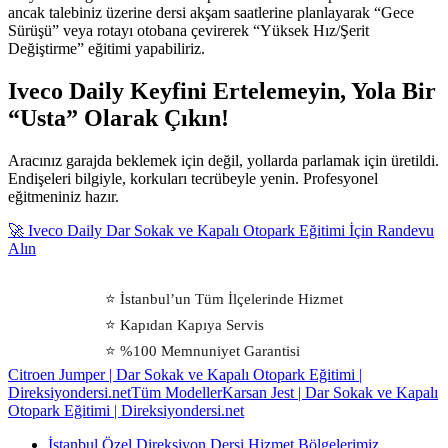
ancak talebiniz üzerine dersi akşam saatlerine planlayarak “Gece
Sürüşü” veya rotayı otobana çevirerek “Yüksek Hız/Şerit
Değiştirme” eğitimi yapabiliriz.
Iveco Daily Keyfini Ertelemeyin, Yola Bir
“Usta” Olarak Çıkın!
Aracınız garajda beklemek için değil, yollarda parlamak için üretildi.
Endişeleri bilgiyle, korkuları tecrübeyle yenin. Profesyonel
eğitmeniniz hazır.
🚀 Iveco Daily Dar Sokak ve Kapalı Otopark Eğitimi İçin Randevu
Alın
⭐ İstanbul’un Tüm İlçelerinde Hizmet
⭐ Kapıdan Kapıya Servis
⭐ %100 Memnuniyet Garantisi
Citroen Jumper | Dar Sokak ve Kapalı Otopark Eğitimi |
Direksiyondersi.net
Tüm Modeller
Karsan Jest | Dar Sokak ve Kapalı
Otopark Eğitimi | Direksiyondersi.net
İstanbul Özel Direksiyon Dersi Hizmet Bölgelerimiz