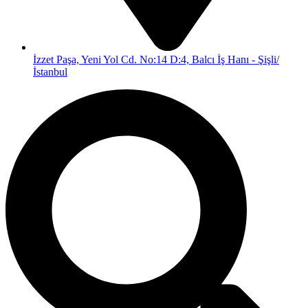
İzzet Paşa, Yeni Yol Cd. No:14 D:4, Balcı İş Hanı - Şişli/
İstanbul