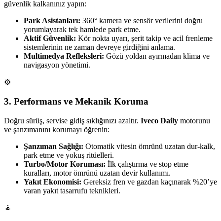
güvenlik kalkanınız yapın:
Park Asistanları:
360° kamera ve sensör verilerini doğru
yorumlayarak tek hamlede park etme.
Aktif Güvenlik:
Kör nokta uyarı, şerit takip ve acil frenleme
sistemlerinin ne zaman devreye girdiğini anlama.
Multimedya Refleksleri:
Gözü yoldan ayırmadan klima ve
navigasyon yönetimi.
⚙️
3. Performans ve Mekanik Koruma
Doğru sürüş, servise gidiş sıklığınızı azaltır.
Iveco Daily
motorunu
ve şanzımanını korumayı öğrenin:
Şanzıman Sağlığı:
Otomatik vitesin ömrünü uzatan dur-kalk,
park etme ve yokuş ritüelleri.
Turbo/Motor Koruması:
İlk çalıştırma ve stop etme
kuralları, motor ömrünü uzatan devir kullanımı.
Yakıt Ekonomisi:
Gereksiz fren ve gazdan kaçınarak %20’ye
varan yakıt tasarrufu teknikleri.
🧘