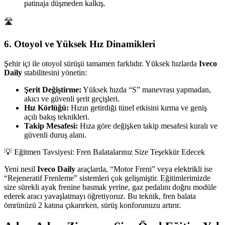
patinaja düşmeden kalkış.
🛣️
6. Otoyol ve Yüksek Hız Dinamikleri
Şehir içi ile otoyol sürüşü tamamen farklıdır. Yüksek hızlarda
Iveco
Daily
stabilitesini yönetin:
Şerit Değiştirme:
Yüksek hızda “S” manevrası yapmadan,
akıcı ve güvenli şerit geçişleri.
Hız Körlüğü:
Hızın getirdiği tünel etkisini kırma ve geniş
açılı bakış teknikleri.
Takip Mesafesi:
Hıza göre değişken takip mesafesi kuralı ve
güvenli duruş alanı.
💡 Eğitmen Tavsiyesi: Fren Balatalarınız Size Teşekkür Edecek
Yeni nesil
Iveco Daily
araçlarda, “Motor Freni” veya elektrikli ise
“Rejeneratif Frenleme” sistemleri çok gelişmiştir. Eğitimlerimizde
size sürekli ayak frenine basmak yerine, gaz pedalını doğru modüle
ederek aracı yavaşlatmayı öğretiyoruz. Bu teknik, fren balata
ömrünüzü 2 katına çıkarırken, sürüş konforunuzu artırır.