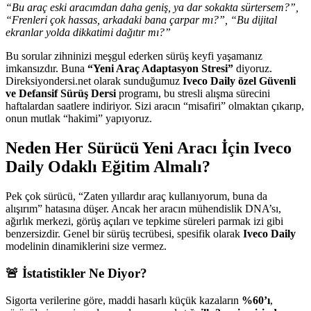
“Bu araç eski aracımdan daha geniş, ya dar sokakta sürtersem?”,
“Frenleri çok hassas, arkadaki bana çarpar mı?”, “Bu dijital
ekranlar yolda dikkatimi dağıtır mı?”
Bu sorular zihninizi meşgul ederken sürüş keyfi yaşamanız
imkansızdır. Buna
“Yeni Araç Adaptasyon Stresi”
diyoruz.
Direksiyondersi.net olarak sunduğumuz
Iveco Daily özel Güvenli
ve Defansif Sürüş Dersi
programı, bu stresli alışma sürecini
haftalardan saatlere indiriyor. Sizi aracın “misafiri” olmaktan çıkarıp,
onun mutlak “hakimi” yapıyoruz.
Neden Her Sürücü Yeni Aracı İçin Iveco
Daily Odaklı Eğitim Almalı?
Pek çok sürücü, “Zaten yıllardır araç kullanıyorum, buna da
alışırım” hatasına düşer. Ancak her aracın mühendislik DNA’sı,
ağırlık merkezi, görüş açıları ve tepkime süreleri parmak izi gibi
benzersizdir. Genel bir sürüş tecrübesi, spesifik olarak
Iveco Daily
modelinin dinamiklerini size vermez.
🚨 İstatistikler Ne Diyor?
Sigorta verilerine göre, maddi hasarlı küçük kazaların
%60’ı
,