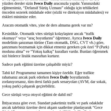
yüzden dersler sizin
Iveco Daily
aracınızla yapılır. Yanınızdaki
eğitmenimiz, “Defansif Sürüş Uzmanı” olduğu için tehlikeleri
önceden sezerek müdahale eder (sözlü ve direksiyon müdahalesi) ve
riskleri minimize eder.
Aracım otomatik vites, yine de ders almama gerek var mı?
Kesinlikle. Otomatik vites sürüşü kolaylaştırır ancak “trafik
okumayı” veya “araç boyutlarını” öğretmez. Ayrıca
Iveco Daily
modelinin şanzıman türüne (Tam otomatik, DSG, CVT vb.) göre,
şanzımanı bozmamak için dikkat etmeniz gereken çok özel “P (Park)
moduna alma” ve “Yokuş kalkış” kuralları vardır. Bunları öğrenmek
sizi binlerce liralık masraftan kurtarır.
Sadece park eğitimi üzerine çalışabilir miyiz?
Tabii ki! Programımız tamamen kişiye özeldir. Eğer trafikte
rahatsanız ancak park ederken
Iveco Daily
boyutlarında
zorlanıyorsanız, tüm dersi farklı park senaryoları (AVM, dar sokak,
yokuş park) çalışarak geçirebiliriz.
Gece sürüşü veya otoyol eğitimi de dahil mi?
İhtiyacınıza göre evet. Standart paketimiz trafik ve park odaklıdır
ancak talebiniz üzerine dersi akşam saatlerine planlayarak “Gece