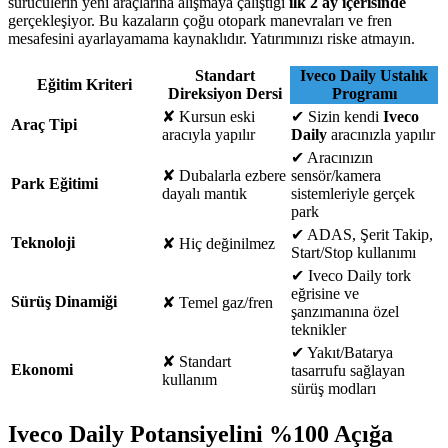
sürücülerin yeni araçlarına alışmaya çalıştığı
ilk 2 ay içerisinde
gerçekleşiyor. Bu kazaların çoğu otopark manevraları ve fren
mesafesini ayarlayamama kaynaklıdır. Yatırımınızı riske atmayın.
Standart
Iveco Daily Ustalık
Eğitim Kriteri
Direksiyon Dersi
Programı
✘
Kursun eski
✔
Sizin kendi
Iveco
Araç Tipi
aracıyla yapılır
Daily
aracınızla yapılır
✔
Aracınızın
✘
Dubalarla ezbere
sensör/kamera
Park Eğitimi
dayalı mantık
sistemleriyle gerçek
park
✔
ADAS, Şerit Takip,
Teknoloji
✘
Hiç değinilmez
Start/Stop kullanımı
✔
Iveco Daily tork
eğrisine ve
Sürüş Dinamiği
✘
Temel gaz/fren
şanzımanına özel
teknikler
✔
Yakıt/Batarya
✘
Standart
Ekonomi
tasarrufu sağlayan
kullanım
sürüş modları
Iveco Daily Potansiyelini %100 Açığa