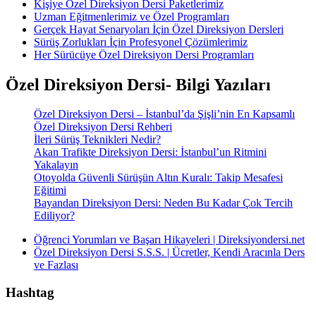
Kişiye Özel Direksiyon Dersi Paketlerimiz
Uzman Eğitmenlerimiz ve Özel Programları
Gerçek Hayat Senaryoları İçin Özel Direksiyon Dersleri
Sürüş Zorlukları İçin Profesyonel Çözümlerimiz
Her Sürücüye Özel Direksiyon Dersi Programları
Özel Direksiyon Dersi- Bilgi Yazıları
Özel Direksiyon Dersi – İstanbul’da Şişli’nin En Kapsamlı
Özel Direksiyon Dersi Rehberi
İleri Sürüş Teknikleri Nedir?
Akan Trafikte Direksiyon Dersi: İstanbul’un Ritmini
Yakalayın
Otoyolda Güvenli Sürüşün Altın Kuralı: Takip Mesafesi
Eğitimi
Bayandan Direksiyon Dersi: Neden Bu Kadar Çok Tercih
Ediliyor?
Öğrenci Yorumları ve Başarı Hikayeleri | Direksiyondersi.net
Özel Direksiyon Dersi S.S.S. | Ücretler, Kendi Aracınla Ders
ve Fazlası
Hashtag