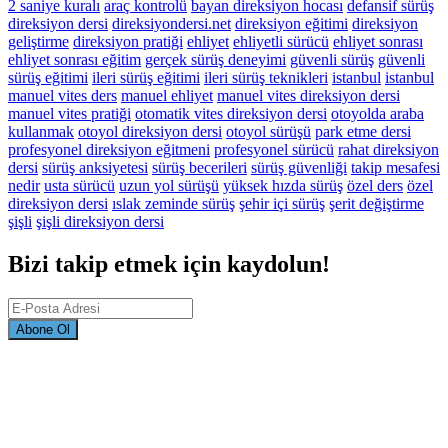
2 saniye kuralı
araç kontrolü
bayan direksiyon hocası
defansif sürüş
direksiyon dersi
direksiyondersi.net
direksiyon eğitimi
direksiyon
geliştirme
direksiyon pratiği
ehliyet
ehliyetli sürücü
ehliyet sonrası
ehliyet sonrası eğitim
gerçek sürüş deneyimi
güvenli sürüş
güvenli
sürüş eğitimi
ileri sürüş eğitimi
ileri sürüş teknikleri
istanbul
istanbul
manuel vites ders
manuel ehliyet
manuel vites direksiyon dersi
manuel vites pratiği
otomatik vites direksiyon dersi
otoyolda araba
kullanmak
otoyol direksiyon dersi
otoyol sürüşü
park etme dersi
profesyonel direksiyon eğitmeni
profesyonel sürücü
rahat direksiyon
dersi
sürüş anksiyetesi
sürüş becerileri
sürüş güvenliği
takip mesafesi
nedir
usta sürücü
uzun yol sürüşü
yüksek hızda sürüş
özel ders
özel
direksiyon dersi
ıslak zeminde sürüş
şehir içi sürüş
şerit değiştirme
şişli
şişli direksiyon dersi
Bizi takip etmek için kaydolun!
Abone Ol