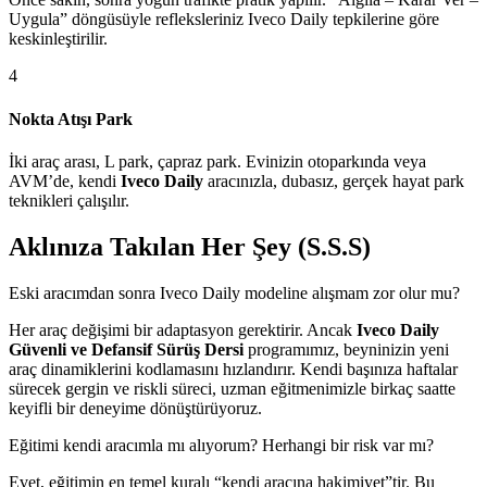
Uygula” döngüsüyle refleksleriniz Iveco Daily tepkilerine göre
keskinleştirilir.
4
Nokta Atışı Park
İki araç arası, L park, çapraz park. Evinizin otoparkında veya
AVM’de, kendi
Iveco Daily
aracınızla, dubasız, gerçek hayat park
teknikleri çalışılır.
Aklınıza Takılan Her Şey (S.S.S)
Eski aracımdan sonra Iveco Daily modeline alışmam zor olur mu?
Her araç değişimi bir adaptasyon gerektirir. Ancak
Iveco Daily
Güvenli ve Defansif Sürüş Dersi
programımız, beyninizin yeni
araç dinamiklerini kodlamasını hızlandırır. Kendi başınıza haftalar
sürecek gergin ve riskli süreci, uzman eğitmenimizle birkaç saatte
keyifli bir deneyime dönüştürüyoruz.
Eğitimi kendi aracımla mı alıyorum? Herhangi bir risk var mı?
Evet, eğitimin en temel kuralı “kendi aracına hakimiyet”tir. Bu