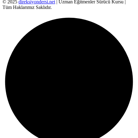
© 2025
direksiyondersi.net
| Uzman Eğitmenler Sürücü Kursu |
Tüm Haklarımız Saklıdır.