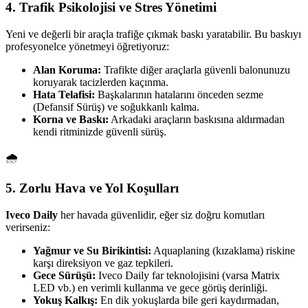
4. Trafik Psikolojisi ve Stres Yönetimi
Yeni ve değerli bir araçla trafiğe çıkmak baskı yaratabilir. Bu baskıyı
profesyonelce yönetmeyi öğretiyoruz:
Alan Koruma:
Trafikte diğer araçlarla güvenli balonunuzu
koruyarak tacizlerden kaçınma.
Hata Telafisi:
Başkalarının hatalarını önceden sezme
(Defansif Sürüş) ve soğukkanlı kalma.
Korna ve Baskı:
Arkadaki araçların baskısına aldırmadan
kendi ritminizde güvenli sürüş.
🌧️
5. Zorlu Hava ve Yol Koşulları
Iveco Daily
her havada güvenlidir, eğer siz doğru komutları
verirseniz:
Yağmur ve Su Birikintisi:
Aquaplaning (kızaklama) riskine
karşı direksiyon ve gaz tepkileri.
Gece Sürüşü:
Iveco Daily far teknolojisini (varsa Matrix
LED vb.) en verimli kullanma ve gece görüş derinliği.
Yokuş Kalkış:
En dik yokuşlarda bile geri kaydırmadan,