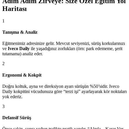
Adım Adım Zirveye: Size Özel Eğitim Yol
Haritası
1
Tanışma & Analiz
Eğitmenimiz adresinize gelir. Mevcut seviyenizi, sürüş korkularınızı
ve
Iveco Daily
ile yaşadığınız zorlukları (örn: park edememe, şerit
tutamama) analiz eder.
2
Ergonomi & Kokpit
Doğru koltuk, ayna ve direksiyon ayarı sürüşün %50’sidir. Iveco
Daily kokpitini vücudunuza göre “terzi işi” ayarlayarak kör noktaları
yok ederiz.
3
Defansif Sürüş
Önce sakin, sonra yoğun trafikte pratik yapılır. “Algıla – Karar Ver –