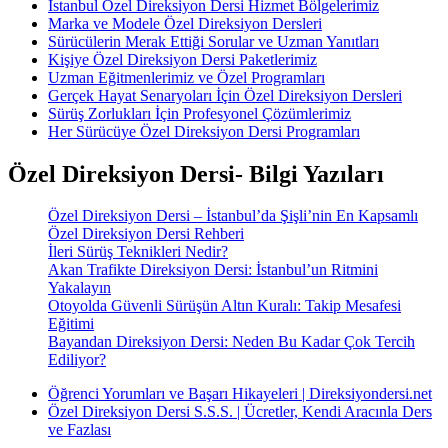
İstanbul Özel Direksiyon Dersi Hizmet Bölgelerimiz
Marka ve Modele Özel Direksiyon Dersleri
Sürücülerin Merak Ettiği Sorular ve Uzman Yanıtları
Kişiye Özel Direksiyon Dersi Paketlerimiz
Uzman Eğitmenlerimiz ve Özel Programları
Gerçek Hayat Senaryoları İçin Özel Direksiyon Dersleri
Sürüş Zorlukları İçin Profesyonel Çözümlerimiz
Her Sürücüye Özel Direksiyon Dersi Programları
Özel Direksiyon Dersi- Bilgi Yazıları
Özel Direksiyon Dersi – İstanbul’da Şişli’nin En Kapsamlı
Özel Direksiyon Dersi Rehberi
İleri Sürüş Teknikleri Nedir?
Akan Trafikte Direksiyon Dersi: İstanbul’un Ritmini
Yakalayın
Otoyolda Güvenli Sürüşün Altın Kuralı: Takip Mesafesi
Eğitimi
Bayandan Direksiyon Dersi: Neden Bu Kadar Çok Tercih
Ediliyor?
Öğrenci Yorumları ve Başarı Hikayeleri | Direksiyondersi.net
Özel Direksiyon Dersi S.S.S. | Ücretler, Kendi Aracınla Ders
ve Fazlası