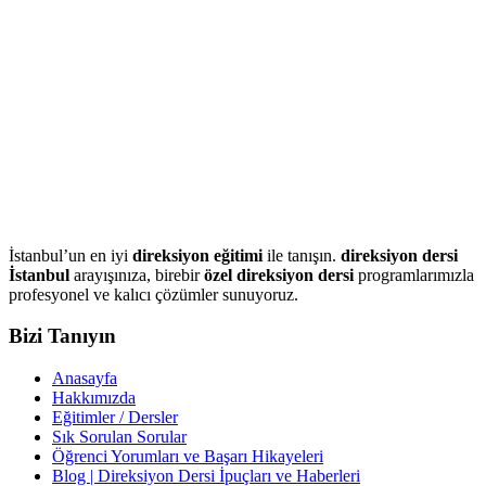
İstanbul’un en iyi
direksiyon eğitimi
ile tanışın.
direksiyon dersi
İstanbul
arayışınıza, birebir
özel direksiyon dersi
programlarımızla
profesyonel ve kalıcı çözümler sunuyoruz.
Bizi Tanıyın
Anasayfa
Hakkımızda
Eğitimler / Dersler
Sık Sorulan Sorular
Öğrenci Yorumları ve Başarı Hikayeleri
Blog | Direksiyon Dersi İpuçları ve Haberleri