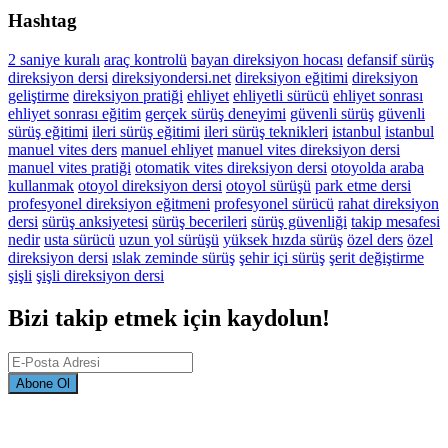
Hashtag
2 saniye kuralı
araç kontrolü
bayan direksiyon hocası
defansif sürüş
direksiyon dersi
direksiyondersi.net
direksiyon eğitimi
direksiyon
geliştirme
direksiyon pratiği
ehliyet
ehliyetli sürücü
ehliyet sonrası
ehliyet sonrası eğitim
gerçek sürüş deneyimi
güvenli sürüş
güvenli
sürüş eğitimi
ileri sürüş eğitimi
ileri sürüş teknikleri
istanbul
istanbul
manuel vites ders
manuel ehliyet
manuel vites direksiyon dersi
manuel vites pratiği
otomatik vites direksiyon dersi
otoyolda araba
kullanmak
otoyol direksiyon dersi
otoyol sürüşü
park etme dersi
profesyonel direksiyon eğitmeni
profesyonel sürücü
rahat direksiyon
dersi
sürüş anksiyetesi
sürüş becerileri
sürüş güvenliği
takip mesafesi
nedir
usta sürücü
uzun yol sürüşü
yüksek hızda sürüş
özel ders
özel
direksiyon dersi
ıslak zeminde sürüş
şehir içi sürüş
şerit değiştirme
şişli
şişli direksiyon dersi
Bizi takip etmek için kaydolun!
Abone Ol