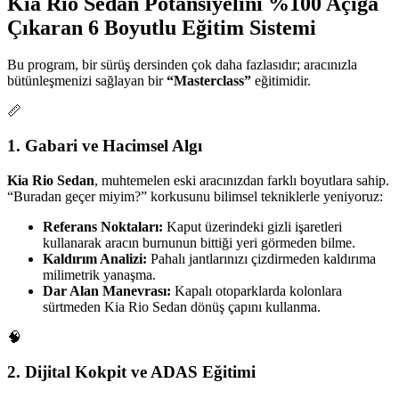
Kia Rio Sedan Potansiyelini %100 Açığa
Çıkaran 6 Boyutlu Eğitim Sistemi
Bu program, bir sürüş dersinden çok daha fazlasıdır; aracınızla
bütünleşmenizi sağlayan bir
“Masterclass”
eğitimidir.
📏
1. Gabari ve Hacimsel Algı
Kia Rio Sedan
, muhtemelen eski aracınızdan farklı boyutlara sahip.
“Buradan geçer miyim?” korkusunu bilimsel tekniklerle yeniyoruz:
Referans Noktaları:
Kaput üzerindeki gizli işaretleri
kullanarak aracın burnunun bittiği yeri görmeden bilme.
Kaldırım Analizi:
Pahalı jantlarınızı çizdirmeden kaldırıma
milimetrik yanaşma.
Dar Alan Manevrası:
Kapalı otoparklarda kolonlara
sürtmeden Kia Rio Sedan dönüş çapını kullanma.
🧠
2. Dijital Kokpit ve ADAS Eğitimi