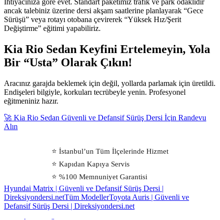
İhtiyacınıza göre evet. Standart paketimiz trafik ve park odaklıdır
ancak talebiniz üzerine dersi akşam saatlerine planlayarak “Gece
Sürüşü” veya rotayı otobana çevirerek “Yüksek Hız/Şerit
Değiştirme” eğitimi yapabiliriz.
Kia Rio Sedan Keyfini Ertelemeyin, Yola
Bir “Usta” Olarak Çıkın!
Aracınız garajda beklemek için değil, yollarda parlamak için üretildi.
Endişeleri bilgiyle, korkuları tecrübeyle yenin. Profesyonel
eğitmeniniz hazır.
🚀 Kia Rio Sedan Güvenli ve Defansif Sürüş Dersi İçin Randevu
Alın
⭐ İstanbul’un Tüm İlçelerinde Hizmet
⭐ Kapıdan Kapıya Servis
⭐ %100 Memnuniyet Garantisi
Hyundai Matrix | Güvenli ve Defansif Sürüş Dersi |
Direksiyondersi.net
Tüm Modeller
Toyota Auris | Güvenli ve
Defansif Sürüş Dersi | Direksiyondersi.net