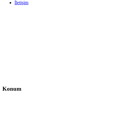
İletişim
İletişim
İzzet Paşa, Yeni Yol Cd. No:14 D:4, Balcı İş Hanı – Şişli/İstanbul
0212 217 29 11
info@direksiyondersi.net
Konum