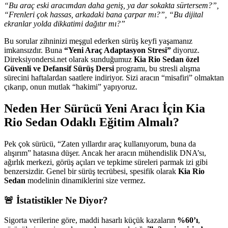
“Bu araç eski aracımdan daha geniş, ya dar sokakta sürtersem?”,
“Frenleri çok hassas, arkadaki bana çarpar mı?”, “Bu dijital
ekranlar yolda dikkatimi dağıtır mı?”
Bu sorular zihninizi meşgul ederken sürüş keyfi yaşamanız
imkansızdır. Buna
“Yeni Araç Adaptasyon Stresi”
diyoruz.
Direksiyondersi.net olarak sunduğumuz
Kia Rio Sedan özel
Güvenli ve Defansif Sürüş Dersi
programı, bu stresli alışma
sürecini haftalardan saatlere indiriyor. Sizi aracın “misafiri” olmaktan
çıkarıp, onun mutlak “hakimi” yapıyoruz.
Neden Her Sürücü Yeni Aracı İçin Kia
Rio Sedan Odaklı Eğitim Almalı?
Pek çok sürücü, “Zaten yıllardır araç kullanıyorum, buna da
alışırım” hatasına düşer. Ancak her aracın mühendislik DNA’sı,
ağırlık merkezi, görüş açıları ve tepkime süreleri parmak izi gibi
benzersizdir. Genel bir sürüş tecrübesi, spesifik olarak
Kia Rio
Sedan
modelinin dinamiklerini size vermez.
🚨 İstatistikler Ne Diyor?
Sigorta verilerine göre, maddi hasarlı küçük kazaların
%60’ı
,