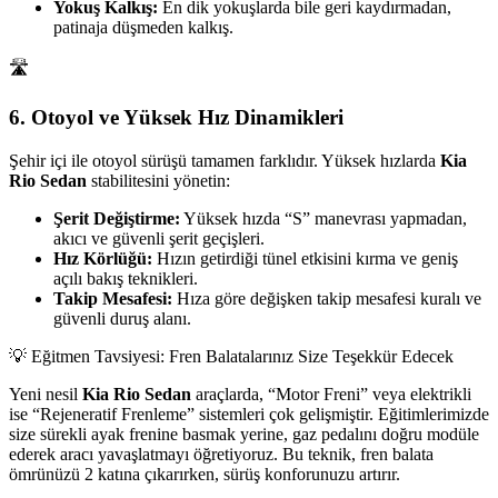
Yokuş Kalkış:
En dik yokuşlarda bile geri kaydırmadan,
patinaja düşmeden kalkış.
🛣️
6. Otoyol ve Yüksek Hız Dinamikleri
Şehir içi ile otoyol sürüşü tamamen farklıdır. Yüksek hızlarda
Kia
Rio Sedan
stabilitesini yönetin:
Şerit Değiştirme:
Yüksek hızda “S” manevrası yapmadan,
akıcı ve güvenli şerit geçişleri.
Hız Körlüğü:
Hızın getirdiği tünel etkisini kırma ve geniş
açılı bakış teknikleri.
Takip Mesafesi:
Hıza göre değişken takip mesafesi kuralı ve
güvenli duruş alanı.
💡 Eğitmen Tavsiyesi: Fren Balatalarınız Size Teşekkür Edecek
Yeni nesil
Kia Rio Sedan
araçlarda, “Motor Freni” veya elektrikli
ise “Rejeneratif Frenleme” sistemleri çok gelişmiştir. Eğitimlerimizde
size sürekli ayak frenine basmak yerine, gaz pedalını doğru modüle
ederek aracı yavaşlatmayı öğretiyoruz. Bu teknik, fren balata
ömrünüzü 2 katına çıkarırken, sürüş konforunuzu artırır.