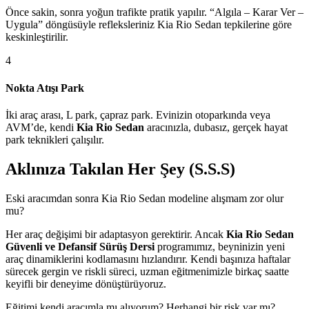
Önce sakin, sonra yoğun trafikte pratik yapılır. “Algıla – Karar Ver –
Uygula” döngüsüyle refleksleriniz Kia Rio Sedan tepkilerine göre
keskinleştirilir.
4
Nokta Atışı Park
İki araç arası, L park, çapraz park. Evinizin otoparkında veya
AVM’de, kendi
Kia Rio Sedan
aracınızla, dubasız, gerçek hayat
park teknikleri çalışılır.
Aklınıza Takılan Her Şey (S.S.S)
Eski aracımdan sonra Kia Rio Sedan modeline alışmam zor olur
mu?
Her araç değişimi bir adaptasyon gerektirir. Ancak
Kia Rio Sedan
Güvenli ve Defansif Sürüş Dersi
programımız, beyninizin yeni
araç dinamiklerini kodlamasını hızlandırır. Kendi başınıza haftalar
sürecek gergin ve riskli süreci, uzman eğitmenimizle birkaç saatte
keyifli bir deneyime dönüştürüyoruz.
Eğitimi kendi aracımla mı alıyorum? Herhangi bir risk var mı?