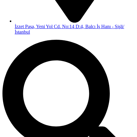
İzzet Paşa, Yeni Yol Cd. No:14 D:4, Balcı İş Hanı - Şişli/
İstanbul