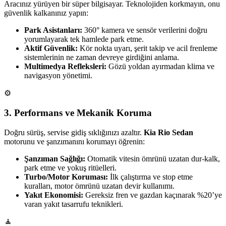
Aracınız yürüyen bir süper bilgisayar. Teknolojiden korkmayın, onu
güvenlik kalkanınız yapın:
Park Asistanları:
360° kamera ve sensör verilerini doğru
yorumlayarak tek hamlede park etme.
Aktif Güvenlik:
Kör nokta uyarı, şerit takip ve acil frenleme
sistemlerinin ne zaman devreye girdiğini anlama.
Multimedya Refleksleri:
Gözü yoldan ayırmadan klima ve
navigasyon yönetimi.
⚙️
3. Performans ve Mekanik Koruma
Doğru sürüş, servise gidiş sıklığınızı azaltır.
Kia Rio Sedan
motorunu ve şanzımanını korumayı öğrenin:
Şanzıman Sağlığı:
Otomatik vitesin ömrünü uzatan dur-kalk,
park etme ve yokuş ritüelleri.
Turbo/Motor Koruması:
İlk çalıştırma ve stop etme
kuralları, motor ömrünü uzatan devir kullanımı.
Yakıt Ekonomisi:
Gereksiz fren ve gazdan kaçınarak %20’ye
varan yakıt tasarrufu teknikleri.
🧘