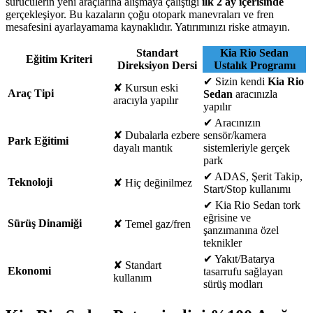
sürücülerin yeni araçlarına alışmaya çalıştığı
ilk 2 ay içerisinde
gerçekleşiyor. Bu kazaların çoğu otopark manevraları ve fren
mesafesini ayarlayamama kaynaklıdır. Yatırımınızı riske atmayın.
Standart
Kia Rio Sedan
Eğitim Kriteri
Direksiyon Dersi
Ustalık Programı
✔
Sizin kendi
Kia Rio
✘
Kursun eski
Araç Tipi
Sedan
aracınızla
aracıyla yapılır
yapılır
✔
Aracınızın
✘
Dubalarla ezbere
sensör/kamera
Park Eğitimi
dayalı mantık
sistemleriyle gerçek
park
✔
ADAS, Şerit Takip,
Teknoloji
✘
Hiç değinilmez
Start/Stop kullanımı
✔
Kia Rio Sedan tork
eğrisine ve
Sürüş Dinamiği
✘
Temel gaz/fren
şanzımanına özel
teknikler
✔
Yakıt/Batarya
✘
Standart
Ekonomi
tasarrufu sağlayan
kullanım
sürüş modları