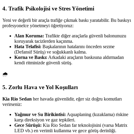
4. Trafik Psikolojisi ve Stres Yönetimi
Yeni ve değerli bir araçla trafiğe çıkmak baskı yaratabilir. Bu baskıyı
profesyonelce yönetmeyi öğretiyoruz:
Alan Koruma:
Trafikte diğer araçlarla güvenli balonunuzu
koruyarak tacizlerden kaçınma.
Hata Telafisi:
Başkalarının hatalarını önceden sezme
(Defansif Sürüş) ve soğukkanlı kalma.
Korna ve Baskı:
Arkadaki araçların baskısına aldırmadan
kendi ritminizde güvenli sürüş.
🌧️
5. Zorlu Hava ve Yol Koşulları
Kia Rio Sedan
her havada güvenlidir, eğer siz doğru komutları
verirseniz:
Yağmur ve Su Birikintisi:
Aquaplaning (kızaklama) riskine
karşı direksiyon ve gaz tepkileri.
Gece Sürüşü:
Kia Rio Sedan far teknolojisini (varsa Matrix
LED vb.) en verimli kullanma ve gece görüş derinliği.