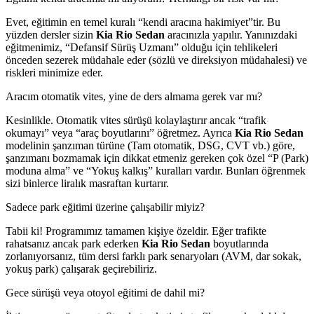
Evet, eğitimin en temel kuralı “kendi aracına hakimiyet”tir. Bu
yüzden dersler sizin
Kia Rio Sedan
aracınızla yapılır. Yanınızdaki
eğitmenimiz, “Defansif Sürüş Uzmanı” olduğu için tehlikeleri
önceden sezerek müdahale eder (sözlü ve direksiyon müdahalesi) ve
riskleri minimize eder.
Aracım otomatik vites, yine de ders almama gerek var mı?
Kesinlikle. Otomatik vites sürüşü kolaylaştırır ancak “trafik
okumayı” veya “araç boyutlarını” öğretmez. Ayrıca
Kia Rio Sedan
modelinin şanzıman türüne (Tam otomatik, DSG, CVT vb.) göre,
şanzımanı bozmamak için dikkat etmeniz gereken çok özel “P (Park)
moduna alma” ve “Yokuş kalkış” kuralları vardır. Bunları öğrenmek
sizi binlerce liralık masraftan kurtarır.
Sadece park eğitimi üzerine çalışabilir miyiz?
Tabii ki! Programımız tamamen kişiye özeldir. Eğer trafikte
rahatsanız ancak park ederken
Kia Rio Sedan
boyutlarında
zorlanıyorsanız, tüm dersi farklı park senaryoları (AVM, dar sokak,
yokuş park) çalışarak geçirebiliriz.
Gece sürüşü veya otoyol eğitimi de dahil mi?