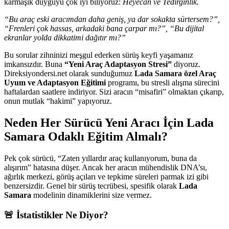
karmaşık duyguyu çok iyi biliyoruz:
Heyecan ve Tedirginlik.
“Bu araç eski aracımdan daha geniş, ya dar sokakta sürtersem?”,
“Frenleri çok hassas, arkadaki bana çarpar mı?”, “Bu dijital
ekranlar yolda dikkatimi dağıtır mı?”
Bu sorular zihninizi meşgul ederken sürüş keyfi yaşamanız
imkansızdır. Buna
“Yeni Araç Adaptasyon Stresi”
diyoruz.
Direksiyondersi.net olarak sunduğumuz
Lada Samara özel Araç
Uyum ve Adaptasyon Eğitimi
programı, bu stresli alışma sürecini
haftalardan saatlere indiriyor. Sizi aracın “misafiri” olmaktan çıkarıp,
onun mutlak “hakimi” yapıyoruz.
Neden Her Sürücü Yeni Aracı İçin Lada
Samara Odaklı Eğitim Almalı?
Pek çok sürücü, “Zaten yıllardır araç kullanıyorum, buna da
alışırım” hatasına düşer. Ancak her aracın mühendislik DNA’sı,
ağırlık merkezi, görüş açıları ve tepkime süreleri parmak izi gibi
benzersizdir. Genel bir sürüş tecrübesi, spesifik olarak
Lada
Samara
modelinin dinamiklerini size vermez.
🚨 İstatistikler Ne Diyor?