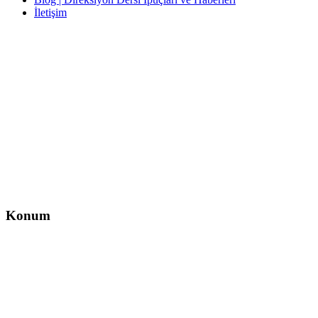
İletişim
İletişim
İzzet Paşa, Yeni Yol Cd. No:14 D:4, Balcı İş Hanı – Şişli/İstanbul
0212 217 29 11
info@direksiyondersi.net
Konum