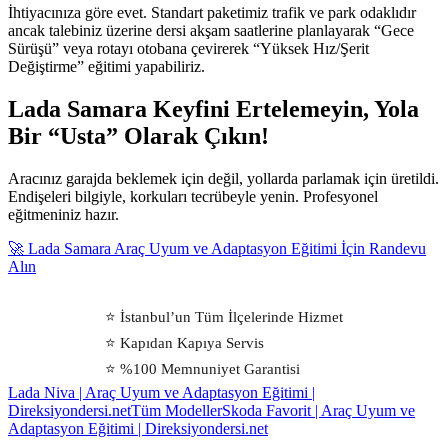
İhtiyacınıza göre evet. Standart paketimiz trafik ve park odaklıdır
ancak talebiniz üzerine dersi akşam saatlerine planlayarak “Gece
Sürüşü” veya rotayı otobana çevirerek “Yüksek Hız/Şerit
Değiştirme” eğitimi yapabiliriz.
Lada Samara Keyfini Ertelemeyin, Yola
Bir “Usta” Olarak Çıkın!
Aracınız garajda beklemek için değil, yollarda parlamak için üretildi.
Endişeleri bilgiyle, korkuları tecrübeyle yenin. Profesyonel
eğitmeniniz hazır.
🚀 Lada Samara Araç Uyum ve Adaptasyon Eğitimi İçin Randevu
Alın
⭐ İstanbul’un Tüm İlçelerinde Hizmet
⭐ Kapıdan Kapıya Servis
⭐ %100 Memnuniyet Garantisi
Lada Niva | Araç Uyum ve Adaptasyon Eğitimi |
Direksiyondersi.net
Tüm Modeller
Skoda Favorit | Araç Uyum ve
Adaptasyon Eğitimi | Direksiyondersi.net