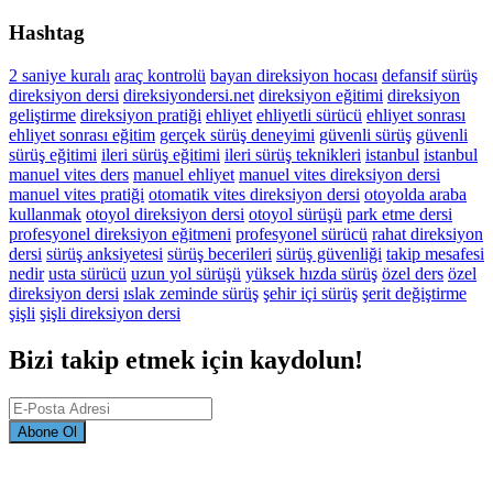
Hashtag
2 saniye kuralı
araç kontrolü
bayan direksiyon hocası
defansif sürüş
direksiyon dersi
direksiyondersi.net
direksiyon eğitimi
direksiyon
geliştirme
direksiyon pratiği
ehliyet
ehliyetli sürücü
ehliyet sonrası
ehliyet sonrası eğitim
gerçek sürüş deneyimi
güvenli sürüş
güvenli
sürüş eğitimi
ileri sürüş eğitimi
ileri sürüş teknikleri
istanbul
istanbul
manuel vites ders
manuel ehliyet
manuel vites direksiyon dersi
manuel vites pratiği
otomatik vites direksiyon dersi
otoyolda araba
kullanmak
otoyol direksiyon dersi
otoyol sürüşü
park etme dersi
profesyonel direksiyon eğitmeni
profesyonel sürücü
rahat direksiyon
dersi
sürüş anksiyetesi
sürüş becerileri
sürüş güvenliği
takip mesafesi
nedir
usta sürücü
uzun yol sürüşü
yüksek hızda sürüş
özel ders
özel
direksiyon dersi
ıslak zeminde sürüş
şehir içi sürüş
şerit değiştirme
şişli
şişli direksiyon dersi
Bizi takip etmek için kaydolun!
Abone Ol