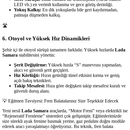
LED vb.) en verimli kullanma ve gece görüş derinliği.
Yokuş Kalkış:
En dik yokuşlarda bile geri kaydırmadan,
patinaja düşmeden kalkış.
🛣️
6. Otoyol ve Yüksek Hız Dinamikleri
Şehir içi ile otoyol sürüşü tamamen farklıdır. Yüksek hızlarda
Lada
Samara
stabilitesini yönetin:
Şerit Değiştirme:
Yüksek hızda “S” manevrası yapmadan,
akıcı ve güvenli şerit geçişleri.
Hız Körlüğü:
Hızın getirdiği tünel etkisini kırma ve geniş
açılı bakış teknikleri.
Takip Mesafesi:
Hıza göre değişken takip mesafesi kuralı ve
güvenli duruş alanı.
💡 Eğitmen Tavsiyesi: Fren Balatalarınız Size Teşekkür Edecek
Yeni nesil
Lada Samara
araçlarda, “Motor Freni” veya elektrikli ise
“Rejeneratif Frenleme” sistemleri çok gelişmiştir. Eğitimlerimizde
size sürekli ayak frenine basmak yerine, gaz pedalını doğru modüle
ederek aracı yavaşlatmayı öğretiyoruz. Bu teknik, fren balata