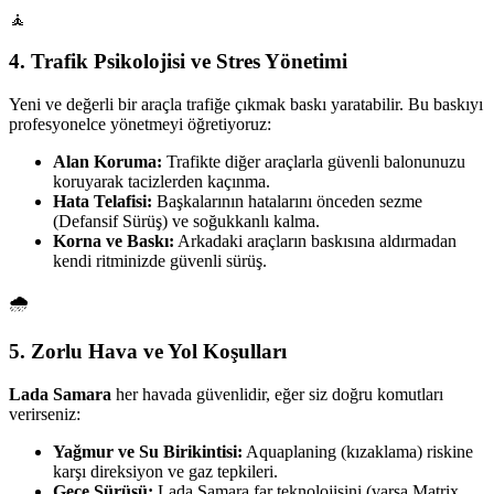
🧘
4. Trafik Psikolojisi ve Stres Yönetimi
Yeni ve değerli bir araçla trafiğe çıkmak baskı yaratabilir. Bu baskıyı
profesyonelce yönetmeyi öğretiyoruz:
Alan Koruma:
Trafikte diğer araçlarla güvenli balonunuzu
koruyarak tacizlerden kaçınma.
Hata Telafisi:
Başkalarının hatalarını önceden sezme
(Defansif Sürüş) ve soğukkanlı kalma.
Korna ve Baskı:
Arkadaki araçların baskısına aldırmadan
kendi ritminizde güvenli sürüş.
🌧️
5. Zorlu Hava ve Yol Koşulları
Lada Samara
her havada güvenlidir, eğer siz doğru komutları
verirseniz:
Yağmur ve Su Birikintisi:
Aquaplaning (kızaklama) riskine
karşı direksiyon ve gaz tepkileri.
Gece Sürüşü:
Lada Samara far teknolojisini (varsa Matrix