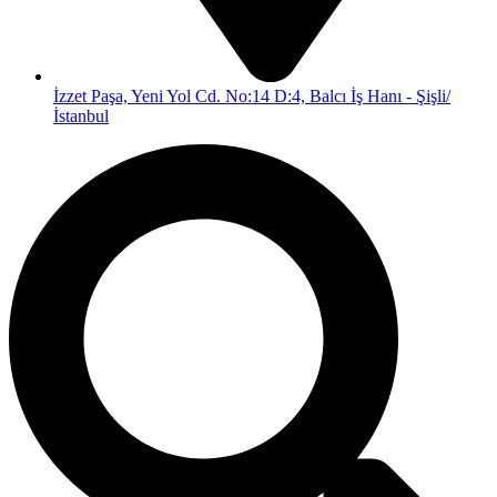
İzzet Paşa, Yeni Yol Cd. No:14 D:4, Balcı İş Hanı - Şişli/
İstanbul