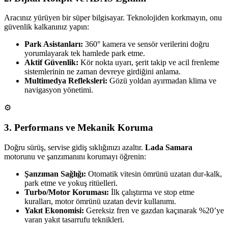
Aracınız yürüyen bir süper bilgisayar. Teknolojiden korkmayın, onu
güvenlik kalkanınız yapın:
Park Asistanları:
360° kamera ve sensör verilerini doğru
yorumlayarak tek hamlede park etme.
Aktif Güvenlik:
Kör nokta uyarı, şerit takip ve acil frenleme
sistemlerinin ne zaman devreye girdiğini anlama.
Multimedya Refleksleri:
Gözü yoldan ayırmadan klima ve
navigasyon yönetimi.
⚙️
3. Performans ve Mekanik Koruma
Doğru sürüş, servise gidiş sıklığınızı azaltır.
Lada Samara
motorunu ve şanzımanını korumayı öğrenin:
Şanzıman Sağlığı:
Otomatik vitesin ömrünü uzatan dur-kalk,
park etme ve yokuş ritüelleri.
Turbo/Motor Koruması:
İlk çalıştırma ve stop etme
kuralları, motor ömrünü uzatan devir kullanımı.
Yakıt Ekonomisi:
Gereksiz fren ve gazdan kaçınarak %20’ye
varan yakıt tasarrufu teknikleri.