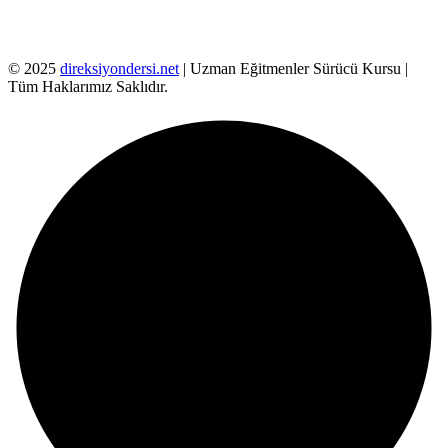
© 2025
direksiyondersi.net
| Uzman Eğitmenler Sürücü Kursu |
Tüm Haklarımız Saklıdır.