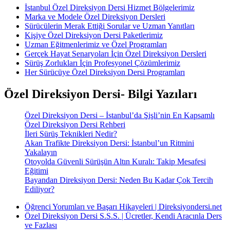
İstanbul Özel Direksiyon Dersi Hizmet Bölgelerimiz
Marka ve Modele Özel Direksiyon Dersleri
Sürücülerin Merak Ettiği Sorular ve Uzman Yanıtları
Kişiye Özel Direksiyon Dersi Paketlerimiz
Uzman Eğitmenlerimiz ve Özel Programları
Gerçek Hayat Senaryoları İçin Özel Direksiyon Dersleri
Sürüş Zorlukları İçin Profesyonel Çözümlerimiz
Her Sürücüye Özel Direksiyon Dersi Programları
Özel Direksiyon Dersi- Bilgi Yazıları
Özel Direksiyon Dersi – İstanbul’da Şişli’nin En Kapsamlı
Özel Direksiyon Dersi Rehberi
İleri Sürüş Teknikleri Nedir?
Akan Trafikte Direksiyon Dersi: İstanbul’un Ritmini
Yakalayın
Otoyolda Güvenli Sürüşün Altın Kuralı: Takip Mesafesi
Eğitimi
Bayandan Direksiyon Dersi: Neden Bu Kadar Çok Tercih
Ediliyor?
Öğrenci Yorumları ve Başarı Hikayeleri | Direksiyondersi.net
Özel Direksiyon Dersi S.S.S. | Ücretler, Kendi Aracınla Ders
ve Fazlası