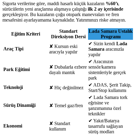
Sigorta verilerine göre, maddi hasarlı küçük kazaların
%60’ı
,
sürücülerin yeni araçlarına alışmaya çalıştığı
ilk 2 ay içerisinde
gerçekleşiyor. Bu kazaların çoğu otopark manevraları ve fren
mesafesini ayarlayamama kaynaklıdır. Yatırımınızı riske atmayın.
Standart
Lada Samara Ustalık
Eğitim Kriteri
Direksiyon Dersi
Programı
✔
Sizin kendi
Lada
✘
Kursun eski
Araç Tipi
Samara
aracınızla
aracıyla yapılır
yapılır
✔
Aracınızın
✘
Dubalarla ezbere
sensör/kamera
Park Eğitimi
dayalı mantık
sistemleriyle gerçek
park
✔
ADAS, Şerit Takip,
Teknoloji
✘
Hiç değinilmez
Start/Stop kullanımı
✔
Lada Samara tork
eğrisine ve
Sürüş Dinamiği
✘
Temel gaz/fren
şanzımanına özel
teknikler
✔
Yakıt/Batarya
✘
Standart
Ekonomi
tasarrufu sağlayan
kullanım
sürüş modları