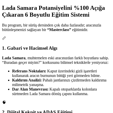
Lada Samara Potansiyelini %100 Açığa
Çıkaran 6 Boyutlu Eğitim Sistemi
Bu program, bir sürüş dersinden çok daha fazlasıdır; aracınızla
bütünleşmenizi sağlayan bir
“Masterclass”
eğitimidir.
📏
1. Gabari ve Hacimsel Algı
Lada Samara
, muhtemelen eski aracınızdan farklı boyutlara sahip.
“Buradan geçer miyim?” korkusunu bilimsel tekniklerle yeniyoruz:
Referans Noktaları:
Kaput üzerindeki gizli işaretleri
kullanarak aracın burnunun bittiği yeri görmeden bilme.
Kaldırım Analizi:
Pahalı jantlarınızı çizdirmeden kaldırıma
milimetrik yanaşma.
Dar Alan Manevrası:
Kapalı otoparklarda kolonlara
sürtmeden Lada Samara dönüş çapını kullanma.
🧠
2. Dijital Kokpit ve ADAS Eğitimi