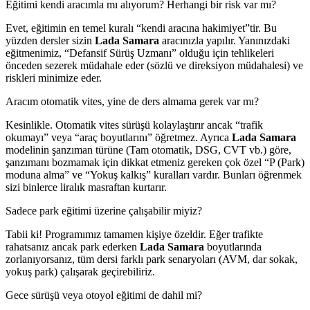
Eğitimi kendi aracımla mı alıyorum? Herhangi bir risk var mı?
Evet, eğitimin en temel kuralı “kendi aracına hakimiyet”tir. Bu
yüzden dersler sizin
Lada Samara
aracınızla yapılır. Yanınızdaki
eğitmenimiz, “Defansif Sürüş Uzmanı” olduğu için tehlikeleri
önceden sezerek müdahale eder (sözlü ve direksiyon müdahalesi) ve
riskleri minimize eder.
Aracım otomatik vites, yine de ders almama gerek var mı?
Kesinlikle. Otomatik vites sürüşü kolaylaştırır ancak “trafik
okumayı” veya “araç boyutlarını” öğretmez. Ayrıca
Lada Samara
modelinin şanzıman türüne (Tam otomatik, DSG, CVT vb.) göre,
şanzımanı bozmamak için dikkat etmeniz gereken çok özel “P (Park)
moduna alma” ve “Yokuş kalkış” kuralları vardır. Bunları öğrenmek
sizi binlerce liralık masraftan kurtarır.
Sadece park eğitimi üzerine çalışabilir miyiz?
Tabii ki! Programımız tamamen kişiye özeldir. Eğer trafikte
rahatsanız ancak park ederken
Lada Samara
boyutlarında
zorlanıyorsanız, tüm dersi farklı park senaryoları (AVM, dar sokak,
yokuş park) çalışarak geçirebiliriz.
Gece sürüşü veya otoyol eğitimi de dahil mi?