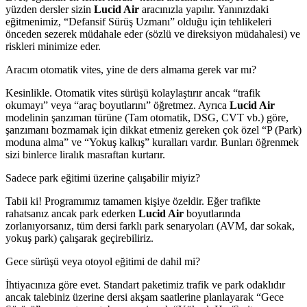
yüzden dersler sizin
Lucid Air
aracınızla yapılır. Yanınızdaki
eğitmenimiz, “Defansif Sürüş Uzmanı” olduğu için tehlikeleri
önceden sezerek müdahale eder (sözlü ve direksiyon müdahalesi) ve
riskleri minimize eder.
Aracım otomatik vites, yine de ders almama gerek var mı?
Kesinlikle. Otomatik vites sürüşü kolaylaştırır ancak “trafik
okumayı” veya “araç boyutlarını” öğretmez. Ayrıca
Lucid Air
modelinin şanzıman türüne (Tam otomatik, DSG, CVT vb.) göre,
şanzımanı bozmamak için dikkat etmeniz gereken çok özel “P (Park)
moduna alma” ve “Yokuş kalkış” kuralları vardır. Bunları öğrenmek
sizi binlerce liralık masraftan kurtarır.
Sadece park eğitimi üzerine çalışabilir miyiz?
Tabii ki! Programımız tamamen kişiye özeldir. Eğer trafikte
rahatsanız ancak park ederken
Lucid Air
boyutlarında
zorlanıyorsanız, tüm dersi farklı park senaryoları (AVM, dar sokak,
yokuş park) çalışarak geçirebiliriz.
Gece sürüşü veya otoyol eğitimi de dahil mi?
İhtiyacınıza göre evet. Standart paketimiz trafik ve park odaklıdır
ancak talebiniz üzerine dersi akşam saatlerine planlayarak “Gece