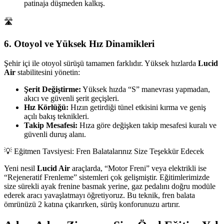
patinaja düşmeden kalkış.
🛣️
6. Otoyol ve Yüksek Hız Dinamikleri
Şehir içi ile otoyol sürüşü tamamen farklıdır. Yüksek hızlarda
Lucid
Air
stabilitesini yönetin:
Şerit Değiştirme:
Yüksek hızda “S” manevrası yapmadan,
akıcı ve güvenli şerit geçişleri.
Hız Körlüğü:
Hızın getirdiği tünel etkisini kırma ve geniş
açılı bakış teknikleri.
Takip Mesafesi:
Hıza göre değişken takip mesafesi kuralı ve
güvenli duruş alanı.
💡 Eğitmen Tavsiyesi: Fren Balatalarınız Size Teşekkür Edecek
Yeni nesil
Lucid Air
araçlarda, “Motor Freni” veya elektrikli ise
“Rejeneratif Frenleme” sistemleri çok gelişmiştir. Eğitimlerimizde
size sürekli ayak frenine basmak yerine, gaz pedalını doğru modüle
ederek aracı yavaşlatmayı öğretiyoruz. Bu teknik, fren balata
ömrünüzü 2 katına çıkarırken, sürüş konforunuzu artırır.