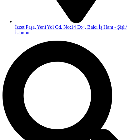
İzzet Paşa, Yeni Yol Cd. No:14 D:4, Balcı İş Hanı - Şişli/
İstanbul