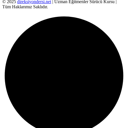
© 2025
direksiyondersi.net
| Uzman Eğitmenler Sürücü Kursu |
Tüm Haklarımız Saklıdır.