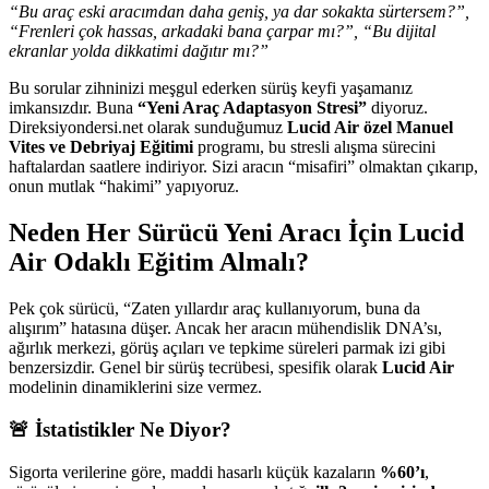
“Bu araç eski aracımdan daha geniş, ya dar sokakta sürtersem?”,
“Frenleri çok hassas, arkadaki bana çarpar mı?”, “Bu dijital
ekranlar yolda dikkatimi dağıtır mı?”
Bu sorular zihninizi meşgul ederken sürüş keyfi yaşamanız
imkansızdır. Buna
“Yeni Araç Adaptasyon Stresi”
diyoruz.
Direksiyondersi.net olarak sunduğumuz
Lucid Air özel Manuel
Vites ve Debriyaj Eğitimi
programı, bu stresli alışma sürecini
haftalardan saatlere indiriyor. Sizi aracın “misafiri” olmaktan çıkarıp,
onun mutlak “hakimi” yapıyoruz.
Neden Her Sürücü Yeni Aracı İçin Lucid
Air Odaklı Eğitim Almalı?
Pek çok sürücü, “Zaten yıllardır araç kullanıyorum, buna da
alışırım” hatasına düşer. Ancak her aracın mühendislik DNA’sı,
ağırlık merkezi, görüş açıları ve tepkime süreleri parmak izi gibi
benzersizdir. Genel bir sürüş tecrübesi, spesifik olarak
Lucid Air
modelinin dinamiklerini size vermez.
🚨 İstatistikler Ne Diyor?
Sigorta verilerine göre, maddi hasarlı küçük kazaların
%60’ı
,