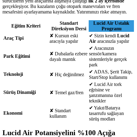
sürücülerin yeni araçlarına alışmaya çalıştığı
ilk 2 ay içerisinde
gerçekleşiyor. Bu kazaların çoğu otopark manevraları ve fren
mesafesini ayarlayamama kaynaklıdır. Yatırımınızı riske atmayın.
Standart
Lucid Air Ustalık
Eğitim Kriteri
Direksiyon Dersi
Programı
✘
Kursun eski
✔
Sizin kendi
Lucid
Araç Tipi
aracıyla yapılır
Air
aracınızla yapılır
✔
Aracınızın
✘
Dubalarla ezbere
sensör/kamera
Park Eğitimi
dayalı mantık
sistemleriyle gerçek
park
✔
ADAS, Şerit Takip,
Teknoloji
✘
Hiç değinilmez
Start/Stop kullanımı
✔
Lucid Air tork
eğrisine ve
Sürüş Dinamiği
✘
Temel gaz/fren
şanzımanına özel
teknikler
✔
Yakıt/Batarya
✘
Standart
Ekonomi
tasarrufu sağlayan
kullanım
sürüş modları
Lucid Air Potansiyelini %100 Açığa