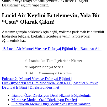
Sürüşü” veya rotayı otobana çevirerek “Yüksek Hız/Şerit
Değiştirme” eğitimi yapabiliriz.
Lucid Air Keyfini Ertelemeyin, Yola Bir
“Usta” Olarak Çıkın!
Aracınız garajda beklemek için değil, yollarda parlamak için üretildi.
Endişeleri bilgiyle, korkuları tecrübeyle yenin. Profesyonel
eğitmeniniz hazır.
🚀 Lucid Air Manuel Vites ve Debriyaj Eğitimi İçin Randevu Alın
⭐ İstanbul’un Tüm İlçelerinde Hizmet
⭐ Kapıdan Kapıya Servis
⭐ %100 Memnuniyet Garantisi
Polestar 2 | Manuel Vites ve Debriyaj Eğitimi |
Direksiyondersi.net
Tüm Modeller
Rivian R1T | Manuel Vites ve
Debriyaj Eğitimi | Direksiyondersi.net
İstanbul Özel Direksiyon Dersi Hizmet Bölgelerimiz
Marka ve Modele Özel Direksiyon Dersleri
Sürücülerin Merak Ettiği Sorular ve Uzman Yanıtları