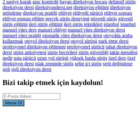
2 saniye kuralı
araç kontrolü
bayan direksiyon hocası
defansif sürüş
direksiyon dersi
direksiyondersi.net
direksiyon eğitimi
direksiyon
geliştirme
direksiyon pratiği
ehliyet
ehliyetli sürücü
ehliyet sonrası
ehliyet sonrası eğitim
gerçek sürüş deneyimi
güvenli sürüş
güvenli
sürüş eğitimi
ileri sürüş eğitimi
ileri sürüş teknikleri
istanbul
istanbul
manuel vites ders
manuel ehliyet
manuel vites direksiyon dersi
manuel vites pratiği
otomatik vites direksiyon dersi
otoyolda araba
kullanmak
otoyol direksiyon dersi
otoyol sürüşü
park etme dersi
profesyonel direksiyon eğitmeni
profesyonel sürücü
rahat direksiyon
dersi
sürüş anksiyetesi
sürüş becerileri
sürüş güvenliği
takip mesafesi
nedir
usta sürücü
uzun yol sürüşü
yüksek hızda sürüş
özel ders
özel
direksiyon dersi
ıslak zeminde sürüş
şehir içi sürüş
şerit değiştirme
şişli
şişli direksiyon dersi
Bizi takip etmek için kaydolun!
Abone Ol