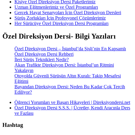
Kişiye Özel Direksiyon Dersi Paketlerimiz
Uzman Eğitmenlerimiz ve Özel Programları
Gerçek Hayat Senaryoları İçin Özel Direksiyon Dersleri
Sürüş Zorlukları İçin Profesyonel Çözümlerimiz
Her Sürücüye Özel Direksiyon Dersi Programları
Özel Direksiyon Dersi- Bilgi Yazıları
Özel Direksiyon Dersi – İstanbul’da Şişli’nin En Kapsamlı
Özel Direksiyon Dersi Rehberi
İleri Sürüş Teknikleri Nedir?
Akan Trafikte Direksiyon Dersi: İstanbul’un Ritmini
Yakalayın
Otoyolda Güvenli Sürüşün Altın Kuralı: Takip Mesafesi
Eğitimi
Bayandan Direksiyon Dersi: Neden Bu Kadar Çok Tercih
Ediliyor?
Öğrenci Yorumları ve Başarı Hikayeleri | Direksiyondersi.net
Özel Direksiyon Dersi S.S.S. | Ücretler, Kendi Aracınla Ders
ve Fazlası
Hashtag