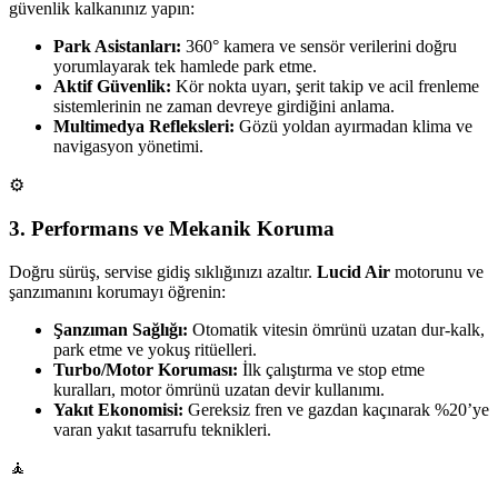
güvenlik kalkanınız yapın:
Park Asistanları:
360° kamera ve sensör verilerini doğru
yorumlayarak tek hamlede park etme.
Aktif Güvenlik:
Kör nokta uyarı, şerit takip ve acil frenleme
sistemlerinin ne zaman devreye girdiğini anlama.
Multimedya Refleksleri:
Gözü yoldan ayırmadan klima ve
navigasyon yönetimi.
⚙️
3. Performans ve Mekanik Koruma
Doğru sürüş, servise gidiş sıklığınızı azaltır.
Lucid Air
motorunu ve
şanzımanını korumayı öğrenin:
Şanzıman Sağlığı:
Otomatik vitesin ömrünü uzatan dur-kalk,
park etme ve yokuş ritüelleri.
Turbo/Motor Koruması:
İlk çalıştırma ve stop etme
kuralları, motor ömrünü uzatan devir kullanımı.
Yakıt Ekonomisi:
Gereksiz fren ve gazdan kaçınarak %20’ye
varan yakıt tasarrufu teknikleri.
🧘