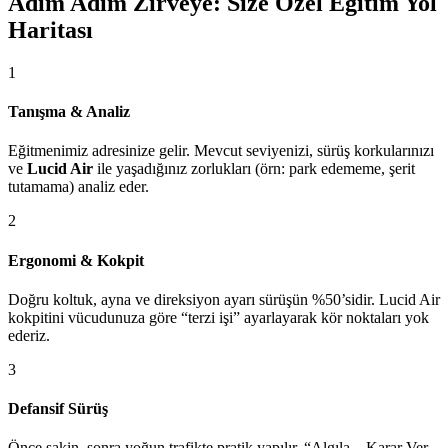
Adım Adım Zirveye: Size Özel Eğitim Yol
Haritası
1
Tanışma & Analiz
Eğitmenimiz adresinize gelir. Mevcut seviyenizi, sürüş korkularınızı
ve
Lucid Air
ile yaşadığınız zorlukları (örn: park edememe, şerit
tutamama) analiz eder.
2
Ergonomi & Kokpit
Doğru koltuk, ayna ve direksiyon ayarı sürüşün %50’sidir. Lucid Air
kokpitini vücudunuza göre “terzi işi” ayarlayarak kör noktaları yok
ederiz.
3
Defansif Sürüş
Önce sakin, sonra yoğun trafikte pratik yapılır. “Algıla – Karar Ver –