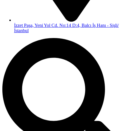
İzzet Paşa, Yeni Yol Cd. No:14 D:4, Balcı İş Hanı - Şişli/
İstanbul