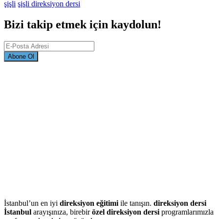
şişli
şişli direksiyon dersi
Bizi takip etmek için kaydolun!
Abone Ol
İstanbul’un en iyi
direksiyon eğitimi
ile tanışın.
direksiyon dersi
İstanbul
arayışınıza, birebir
özel direksiyon dersi
programlarımızla