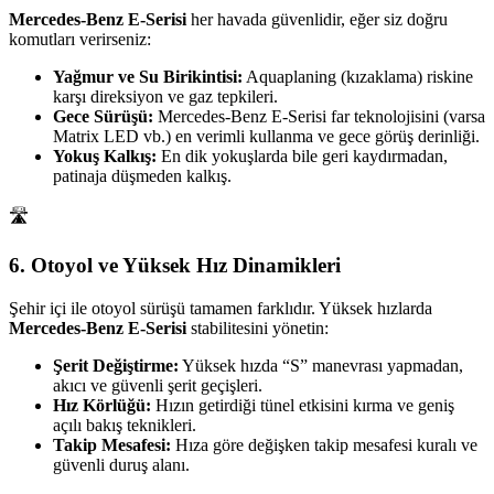
Mercedes-Benz E-Serisi
her havada güvenlidir, eğer siz doğru
komutları verirseniz:
Yağmur ve Su Birikintisi:
Aquaplaning (kızaklama) riskine
karşı direksiyon ve gaz tepkileri.
Gece Sürüşü:
Mercedes-Benz E-Serisi far teknolojisini (varsa
Matrix LED vb.) en verimli kullanma ve gece görüş derinliği.
Yokuş Kalkış:
En dik yokuşlarda bile geri kaydırmadan,
patinaja düşmeden kalkış.
🛣️
6. Otoyol ve Yüksek Hız Dinamikleri
Şehir içi ile otoyol sürüşü tamamen farklıdır. Yüksek hızlarda
Mercedes-Benz E-Serisi
stabilitesini yönetin:
Şerit Değiştirme:
Yüksek hızda “S” manevrası yapmadan,
akıcı ve güvenli şerit geçişleri.
Hız Körlüğü:
Hızın getirdiği tünel etkisini kırma ve geniş
açılı bakış teknikleri.
Takip Mesafesi:
Hıza göre değişken takip mesafesi kuralı ve
güvenli duruş alanı.