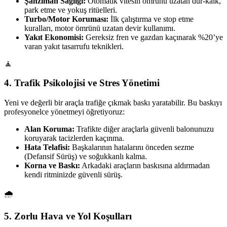
Şanzıman Sağlığı:
Otomatik vitesin ömrünü uzatan dur-kalk,
park etme ve yokuş ritüelleri.
Turbo/Motor Koruması:
İlk çalıştırma ve stop etme
kuralları, motor ömrünü uzatan devir kullanımı.
Yakıt Ekonomisi:
Gereksiz fren ve gazdan kaçınarak %20’ye
varan yakıt tasarrufu teknikleri.
🧘
4. Trafik Psikolojisi ve Stres Yönetimi
Yeni ve değerli bir araçla trafiğe çıkmak baskı yaratabilir. Bu baskıyı
profesyonelce yönetmeyi öğretiyoruz:
Alan Koruma:
Trafikte diğer araçlarla güvenli balonunuzu
koruyarak tacizlerden kaçınma.
Hata Telafisi:
Başkalarının hatalarını önceden sezme
(Defansif Sürüş) ve soğukkanlı kalma.
Korna ve Baskı:
Arkadaki araçların baskısına aldırmadan
kendi ritminizde güvenli sürüş.
🌧️
5. Zorlu Hava ve Yol Koşulları