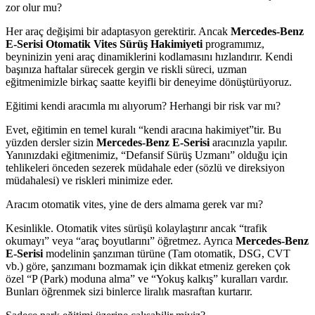
zor olur mu?
Her araç değişimi bir adaptasyon gerektirir. Ancak
Mercedes-Benz
E-Serisi Otomatik Vites Sürüş Hakimiyeti
programımız,
beyninizin yeni araç dinamiklerini kodlamasını hızlandırır. Kendi
başınıza haftalar sürecek gergin ve riskli süreci, uzman
eğitmenimizle birkaç saatte keyifli bir deneyime dönüştürüyoruz.
Eğitimi kendi aracımla mı alıyorum? Herhangi bir risk var mı?
Evet, eğitimin en temel kuralı “kendi aracına hakimiyet”tir. Bu
yüzden dersler sizin
Mercedes-Benz E-Serisi
aracınızla yapılır.
Yanınızdaki eğitmenimiz, “Defansif Sürüş Uzmanı” olduğu için
tehlikeleri önceden sezerek müdahale eder (sözlü ve direksiyon
müdahalesi) ve riskleri minimize eder.
Aracım otomatik vites, yine de ders almama gerek var mı?
Kesinlikle. Otomatik vites sürüşü kolaylaştırır ancak “trafik
okumayı” veya “araç boyutlarını” öğretmez. Ayrıca
Mercedes-Benz
E-Serisi
modelinin şanzıman türüne (Tam otomatik, DSG, CVT
vb.) göre, şanzımanı bozmamak için dikkat etmeniz gereken çok
özel “P (Park) moduna alma” ve “Yokuş kalkış” kuralları vardır.
Bunları öğrenmek sizi binlerce liralık masraftan kurtarır.