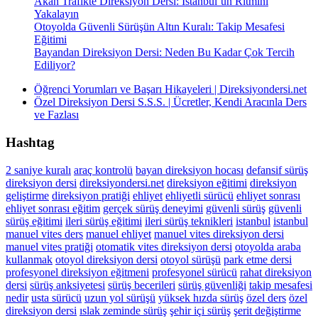
Akan Trafikte Direksiyon Dersi: İstanbul’un Ritmini
Yakalayın
Otoyolda Güvenli Sürüşün Altın Kuralı: Takip Mesafesi
Eğitimi
Bayandan Direksiyon Dersi: Neden Bu Kadar Çok Tercih
Ediliyor?
Öğrenci Yorumları ve Başarı Hikayeleri | Direksiyondersi.net
Özel Direksiyon Dersi S.S.S. | Ücretler, Kendi Aracınla Ders
ve Fazlası
Hashtag
2 saniye kuralı
araç kontrolü
bayan direksiyon hocası
defansif sürüş
direksiyon dersi
direksiyondersi.net
direksiyon eğitimi
direksiyon
geliştirme
direksiyon pratiği
ehliyet
ehliyetli sürücü
ehliyet sonrası
ehliyet sonrası eğitim
gerçek sürüş deneyimi
güvenli sürüş
güvenli
sürüş eğitimi
ileri sürüş eğitimi
ileri sürüş teknikleri
istanbul
istanbul
manuel vites ders
manuel ehliyet
manuel vites direksiyon dersi
manuel vites pratiği
otomatik vites direksiyon dersi
otoyolda araba
kullanmak
otoyol direksiyon dersi
otoyol sürüşü
park etme dersi
profesyonel direksiyon eğitmeni
profesyonel sürücü
rahat direksiyon
dersi
sürüş anksiyetesi
sürüş becerileri
sürüş güvenliği
takip mesafesi
nedir
usta sürücü
uzun yol sürüşü
yüksek hızda sürüş
özel ders
özel
direksiyon dersi
ıslak zeminde sürüş
şehir içi sürüş
şerit değiştirme