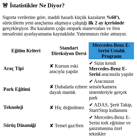
🚨 İstatistikler Ne Diyor?
Sigorta verilerine göre, maddi hasarlı küçük kazaların
%60’ı
,
sürücülerin yeni araçlarına alışmaya çalıştığı
ilk 2 ay içerisinde
gerçekleşiyor. Bu kazaların çoğu otopark manevraları ve fren
mesafesini ayarlayamama kaynaklıdır. Yatırımınızı riske atmayın.
Mercedes-Benz E-
Standart
Eğitim Kriteri
Serisi Ustalık
Direksiyon Dersi
Programı
✔
Sizin kendi
✘
Kursun eski
Araç Tipi
Mercedes-Benz E-
aracıyla yapılır
Serisi
aracınızla yapılır
✔
Aracınızın
✘
Dubalarla ezbere
sensör/kamera
Park Eğitimi
dayalı mantık
sistemleriyle gerçek
park
✔
ADAS, Şerit Takip,
Teknoloji
✘
Hiç değinilmez
Start/Stop kullanımı
✔
Mercedes-Benz E-
Serisi tork eğrisine ve
Sürüş Dinamiği
✘
Temel gaz/fren
şanzımanına özel
teknikler