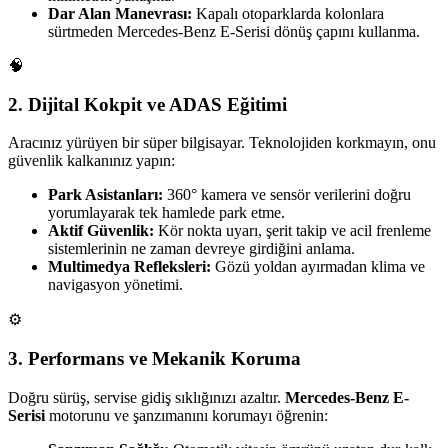
Dar Alan Manevrası:
Kapalı otoparklarda kolonlara
sürtmeden Mercedes-Benz E-Serisi dönüş çapını kullanma.
🧠
2. Dijital Kokpit ve ADAS Eğitimi
Aracınız yürüyen bir süper bilgisayar. Teknolojiden korkmayın, onu
güvenlik kalkanınız yapın:
Park Asistanları:
360° kamera ve sensör verilerini doğru
yorumlayarak tek hamlede park etme.
Aktif Güvenlik:
Kör nokta uyarı, şerit takip ve acil frenleme
sistemlerinin ne zaman devreye girdiğini anlama.
Multimedya Refleksleri:
Gözü yoldan ayırmadan klima ve
navigasyon yönetimi.
⚙️
3. Performans ve Mekanik Koruma
Doğru sürüş, servise gidiş sıklığınızı azaltır.
Mercedes-Benz E-
Serisi
motorunu ve şanzımanını korumayı öğrenin: