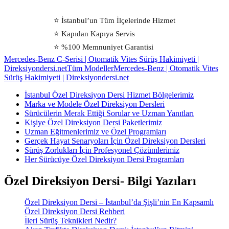
⭐ İstanbul’un Tüm İlçelerinde Hizmet
⭐ Kapıdan Kapıya Servis
⭐ %100 Memnuniyet Garantisi
Mercedes-Benz C-Serisi | Otomatik Vites Sürüş Hakimiyeti |
Direksiyondersi.net
Tüm Modeller
Mercedes-Benz | Otomatik Vites
Sürüş Hakimiyeti | Direksiyondersi.net
İstanbul Özel Direksiyon Dersi Hizmet Bölgelerimiz
Marka ve Modele Özel Direksiyon Dersleri
Sürücülerin Merak Ettiği Sorular ve Uzman Yanıtları
Kişiye Özel Direksiyon Dersi Paketlerimiz
Uzman Eğitmenlerimiz ve Özel Programları
Gerçek Hayat Senaryoları İçin Özel Direksiyon Dersleri
Sürüş Zorlukları İçin Profesyonel Çözümlerimiz
Her Sürücüye Özel Direksiyon Dersi Programları
Özel Direksiyon Dersi- Bilgi Yazıları
Özel Direksiyon Dersi – İstanbul’da Şişli’nin En Kapsamlı
Özel Direksiyon Dersi Rehberi
İleri Sürüş Teknikleri Nedir?