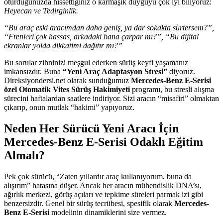
oturduğunuzda hissettiğiniz o karmaşık duyguyu çok iyi biliyoruz:
Heyecan ve Tedirginlik.
“Bu araç eski aracımdan daha geniş, ya dar sokakta sürtersem?”,
“Frenleri çok hassas, arkadaki bana çarpar mı?”, “Bu dijital
ekranlar yolda dikkatimi dağıtır mı?”
Bu sorular zihninizi meşgul ederken sürüş keyfi yaşamanız
imkansızdır. Buna
“Yeni Araç Adaptasyon Stresi”
diyoruz.
Direksiyondersi.net olarak sunduğumuz
Mercedes-Benz E-Serisi
özel Otomatik Vites Sürüş Hakimiyeti
programı, bu stresli alışma
sürecini haftalardan saatlere indiriyor. Sizi aracın “misafiri” olmaktan
çıkarıp, onun mutlak “hakimi” yapıyoruz.
Neden Her Sürücü Yeni Aracı İçin
Mercedes-Benz E-Serisi Odaklı Eğitim
Almalı?
Pek çok sürücü, “Zaten yıllardır araç kullanıyorum, buna da
alışırım” hatasına düşer. Ancak her aracın mühendislik DNA’sı,
ağırlık merkezi, görüş açıları ve tepkime süreleri parmak izi gibi
benzersizdir. Genel bir sürüş tecrübesi, spesifik olarak
Mercedes-
Benz E-Serisi
modelinin dinamiklerini size vermez.