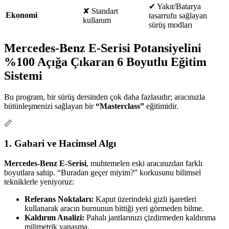
✔
Yakıt/Batarya
✘
Standart
Ekonomi
tasarrufu sağlayan
kullanım
sürüş modları
Mercedes-Benz E-Serisi Potansiyelini
%100 Açığa Çıkaran 6 Boyutlu Eğitim
Sistemi
Bu program, bir sürüş dersinden çok daha fazlasıdır; aracınızla
bütünleşmenizi sağlayan bir
“Masterclass”
eğitimidir.
📏
1. Gabari ve Hacimsel Algı
Mercedes-Benz E-Serisi
, muhtemelen eski aracınızdan farklı
boyutlara sahip. “Buradan geçer miyim?” korkusunu bilimsel
tekniklerle yeniyoruz:
Referans Noktaları:
Kaput üzerindeki gizli işaretleri
kullanarak aracın burnunun bittiği yeri görmeden bilme.
Kaldırım Analizi:
Pahalı jantlarınızı çizdirmeden kaldırıma
milimetrik yanaşma.