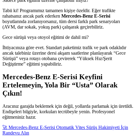
Sadece park eğitimi üzerine çalışabilir miyiz?
Tabii ki! Programımız tamamen kişiye özeldir. Eğer trafikte
rahatsanız ancak park ederken
Mercedes-Benz E-Serisi
boyutlarında zorlanıyorsanız, tüm dersi farklı park senaryoları
(AVM, dar sokak, yokuş park) çalışarak geçirebiliriz.
Gece sürüşü veya otoyol eğitimi de dahil mi?
İhtiyacınıza göre evet. Standart paketimiz trafik ve park odaklıdır
ancak talebiniz üzerine dersi akşam saatlerine planlayarak “Gece
Sürüşü” veya rotayı otobana çevirerek “Yüksek Hız/Şerit
Değiştirme” eğitimi yapabiliriz.
Mercedes-Benz E-Serisi Keyfini
Ertelemeyin, Yola Bir “Usta” Olarak
Çıkın!
Aracınız garajda beklemek için değil, yollarda parlamak için üretildi.
Endişeleri bilgiyle, korkuları tecrübeyle yenin. Profesyonel
eğitmeniniz hazır.
🚀 Mercedes-Benz E-Serisi Otomatik Vites Sürüş Hakimiyeti İçin
Randevu Alın