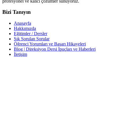
profesyonel ve kalıcı çözümler sunuyoruz.
Bizi Tanıyın
Anasayfa
Hakkımızda
Eğitimler / Dersler
Sık Sorulan Sorular
Öğrenci Yorumları ve Başarı Hikayeleri
Blog | Direksiyon Dersi İpuçları ve Haberleri
İletişim
İletişim
İzzet Paşa, Yeni Yol Cd. No:14 D:4, Balcı İş Hanı – Şişli/İstanbul
0212 217 29 11
info@direksiyondersi.net