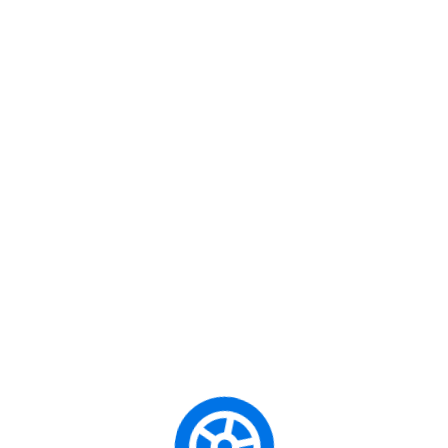
ınızın
İsta
Profesyonel
Mark
 Sürüş
Sürüc