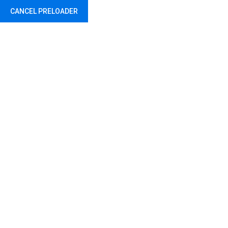
CANCEL PRELOADER
0212 217 29 11
0532 512 17 72
info@dir