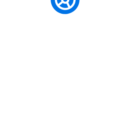
Zirve Sürüş
Kişi
Uzma
Gerç
ik ederiz! Bu sadece bir araç değişimi değil,
Dersl
na oturduğunuzda hissettiğiniz o karmaşık
Sürü
ersem?”, “Frenleri çok hassas, arkadaki bana
Her 
?”
z imkansızdır. Buna
“Yeni Araç Adaptasyon
MG HS özel Otomatik Vites Sürüş
saatlere indiriyor. Sizi aracın “misafiri”
Öz