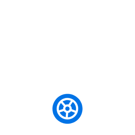
gece görüş derinliği.
Yokuş Kalkış:
En dik yokuşlarda bile geri
kaydırmadan, patinaja düşmeden kalkış.
🛣️
6. Otoyol ve Yüksek Hız
Dinamikleri
Şehir içi ile otoyol sürüşü tamamen farklıdır. Yüksek
hızlarda
Nissan Micra
stabilitesini yönetin:
Şerit Değiştirme:
Yüksek hızda “S” manevrası
yapmadan, akıcı ve güvenli şerit geçişleri.
Hız Körlüğü:
Hızın getirdiği tünel etkisini kırma
ve geniş açılı bakış teknikleri.