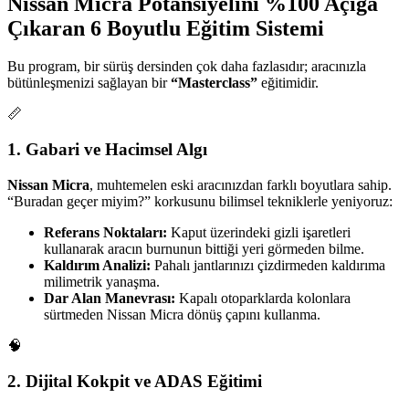
Nissan Micra Potansiyelini %100 Açığa
Çıkaran 6 Boyutlu Eğitim Sistemi
Bu program, bir sürüş dersinden çok daha fazlasıdır; aracınızla
bütünleşmenizi sağlayan bir
“Masterclass”
eğitimidir.
📏
1. Gabari ve Hacimsel Algı
Nissan Micra
, muhtemelen eski aracınızdan farklı boyutlara sahip.
“Buradan geçer miyim?” korkusunu bilimsel tekniklerle yeniyoruz:
Referans Noktaları:
Kaput üzerindeki gizli işaretleri
kullanarak aracın burnunun bittiği yeri görmeden bilme.
Kaldırım Analizi:
Pahalı jantlarınızı çizdirmeden kaldırıma
milimetrik yanaşma.
Dar Alan Manevrası:
Kapalı otoparklarda kolonlara
sürtmeden Nissan Micra dönüş çapını kullanma.
🧠
2. Dijital Kokpit ve ADAS Eğitimi