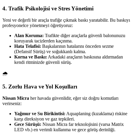
4. Trafik Psikolojisi ve Stres Yönetimi
Yeni ve değerli bir araçla trafiğe çıkmak baskı yaratabilir. Bu baskıyı
profesyonelce yönetmeyi öğretiyoruz:
Alan Koruma:
Trafikte diğer araçlarla güvenli balonunuzu
koruyarak tacizlerden kaçınma.
Hata Telafisi:
Başkalarının hatalarını önceden sezme
(Defansif Sürüş) ve soğukkanlı kalma.
Korna ve Baskı:
Arkadaki araçların baskısına aldırmadan
kendi ritminizde güvenli sürüş.
🌧️
5. Zorlu Hava ve Yol Koşulları
Nissan Micra
her havada güvenlidir, eğer siz doğru komutları
verirseniz:
Yağmur ve Su Birikintisi:
Aquaplaning (kızaklama) riskine
karşı direksiyon ve gaz tepkileri.
Gece Sürüşü:
Nissan Micra far teknolojisini (varsa Matrix
LED vb.) en verimli kullanma ve gece görüş derinliği.