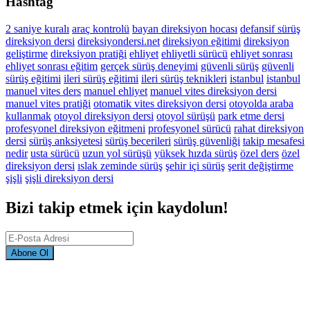
Hashtag
2 saniye kuralı
araç kontrolü
bayan direksiyon hocası
defansif sürüş
direksiyon dersi
direksiyondersi.net
direksiyon eğitimi
direksiyon
geliştirme
direksiyon pratiği
ehliyet
ehliyetli sürücü
ehliyet sonrası
ehliyet sonrası eğitim
gerçek sürüş deneyimi
güvenli sürüş
güvenli
sürüş eğitimi
ileri sürüş eğitimi
ileri sürüş teknikleri
istanbul
istanbul
manuel vites ders
manuel ehliyet
manuel vites direksiyon dersi
manuel vites pratiği
otomatik vites direksiyon dersi
otoyolda araba
kullanmak
otoyol direksiyon dersi
otoyol sürüşü
park etme dersi
profesyonel direksiyon eğitmeni
profesyonel sürücü
rahat direksiyon
dersi
sürüş anksiyetesi
sürüş becerileri
sürüş güvenliği
takip mesafesi
nedir
usta sürücü
uzun yol sürüşü
yüksek hızda sürüş
özel ders
özel
direksiyon dersi
ıslak zeminde sürüş
şehir içi sürüş
şerit değiştirme
şişli
şişli direksiyon dersi
Bizi takip etmek için kaydolun!
Abone Ol