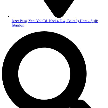
İzzet Paşa, Yeni Yol Cd. No:14 D:4, Balcı İş Hanı - Şişli/
İstanbul