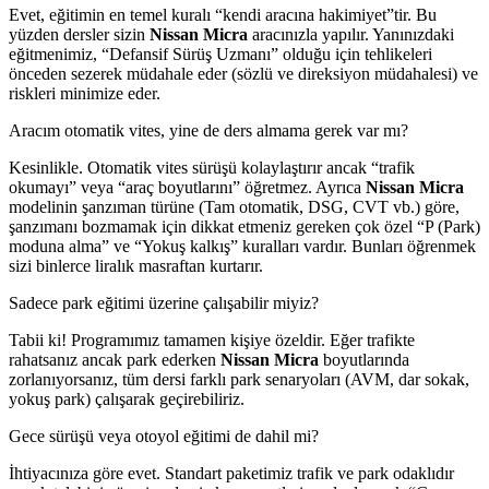
Evet, eğitimin en temel kuralı “kendi aracına hakimiyet”tir. Bu
yüzden dersler sizin
Nissan Micra
aracınızla yapılır. Yanınızdaki
eğitmenimiz, “Defansif Sürüş Uzmanı” olduğu için tehlikeleri
önceden sezerek müdahale eder (sözlü ve direksiyon müdahalesi) ve
riskleri minimize eder.
Aracım otomatik vites, yine de ders almama gerek var mı?
Kesinlikle. Otomatik vites sürüşü kolaylaştırır ancak “trafik
okumayı” veya “araç boyutlarını” öğretmez. Ayrıca
Nissan Micra
modelinin şanzıman türüne (Tam otomatik, DSG, CVT vb.) göre,
şanzımanı bozmamak için dikkat etmeniz gereken çok özel “P (Park)
moduna alma” ve “Yokuş kalkış” kuralları vardır. Bunları öğrenmek
sizi binlerce liralık masraftan kurtarır.
Sadece park eğitimi üzerine çalışabilir miyiz?
Tabii ki! Programımız tamamen kişiye özeldir. Eğer trafikte
rahatsanız ancak park ederken
Nissan Micra
boyutlarında
zorlanıyorsanız, tüm dersi farklı park senaryoları (AVM, dar sokak,
yokuş park) çalışarak geçirebiliriz.
Gece sürüşü veya otoyol eğitimi de dahil mi?
İhtiyacınıza göre evet. Standart paketimiz trafik ve park odaklıdır