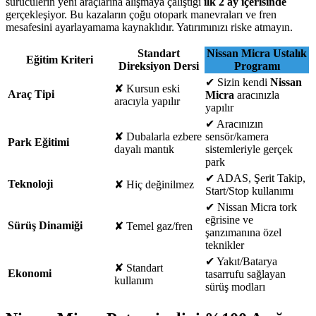
sürücülerin yeni araçlarına alışmaya çalıştığı
ilk 2 ay içerisinde
gerçekleşiyor. Bu kazaların çoğu otopark manevraları ve fren
mesafesini ayarlayamama kaynaklıdır. Yatırımınızı riske atmayın.
Standart
Nissan Micra Ustalık
Eğitim Kriteri
Direksiyon Dersi
Programı
✔
Sizin kendi
Nissan
✘
Kursun eski
Araç Tipi
Micra
aracınızla
aracıyla yapılır
yapılır
✔
Aracınızın
✘
Dubalarla ezbere
sensör/kamera
Park Eğitimi
dayalı mantık
sistemleriyle gerçek
park
✔
ADAS, Şerit Takip,
Teknoloji
✘
Hiç değinilmez
Start/Stop kullanımı
✔
Nissan Micra tork
eğrisine ve
Sürüş Dinamiği
✘
Temel gaz/fren
şanzımanına özel
teknikler
✔
Yakıt/Batarya
✘
Standart
Ekonomi
tasarrufu sağlayan
kullanım
sürüş modları