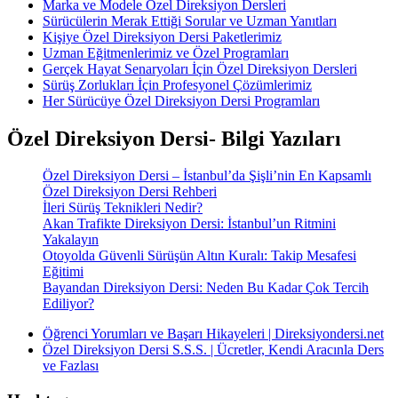
Marka ve Modele Özel Direksiyon Dersleri
Sürücülerin Merak Ettiği Sorular ve Uzman Yanıtları
Kişiye Özel Direksiyon Dersi Paketlerimiz
Uzman Eğitmenlerimiz ve Özel Programları
Gerçek Hayat Senaryoları İçin Özel Direksiyon Dersleri
Sürüş Zorlukları İçin Profesyonel Çözümlerimiz
Her Sürücüye Özel Direksiyon Dersi Programları
Özel Direksiyon Dersi- Bilgi Yazıları
Özel Direksiyon Dersi – İstanbul’da Şişli’nin En Kapsamlı
Özel Direksiyon Dersi Rehberi
İleri Sürüş Teknikleri Nedir?
Akan Trafikte Direksiyon Dersi: İstanbul’un Ritmini
Yakalayın
Otoyolda Güvenli Sürüşün Altın Kuralı: Takip Mesafesi
Eğitimi
Bayandan Direksiyon Dersi: Neden Bu Kadar Çok Tercih
Ediliyor?
Öğrenci Yorumları ve Başarı Hikayeleri | Direksiyondersi.net
Özel Direksiyon Dersi S.S.S. | Ücretler, Kendi Aracınla Ders
ve Fazlası