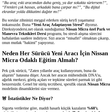
“Bu araç eski aracımdan daha geniş, ya dar sokakta sürtersem?”,
“Frenleri çok hassas, arkadaki bana çarpar mı?”, “Bu dijital
ekranlar yolda dikkatimi dağıtır mı?”
Bu sorular zihninizi meşgul ederken sürüş keyfi yaşamanız
imkansızdır. Buna
“Yeni Araç Adaptasyon Stresi”
diyoruz.
Direksiyondersi.net olarak sunduğumuz
Nissan Micra özel Park ve
Manevra Teknikleri Dersi
programı, bu stresli alışma sürecini
haftalardan saatlere indiriyor. Sizi aracın “misafiri” olmaktan çıkarıp,
onun mutlak “hakimi” yapıyoruz.
Neden Her Sürücü Yeni Aracı İçin Nissan
Micra Odaklı Eğitim Almalı?
Pek çok sürücü, “Zaten yıllardır araç kullanıyorum, buna da
alışırım” hatasına düşer. Ancak her aracın mühendislik DNA’sı,
ağırlık merkezi, görüş açıları ve tepkime süreleri parmak izi gibi
benzersizdir. Genel bir sürüş tecrübesi, spesifik olarak
Nissan Micra
modelinin dinamiklerini size vermez.
🚨 İstatistikler Ne Diyor?
Sigorta verilerine göre, maddi hasarlı küçük kazaların
%60’ı
,