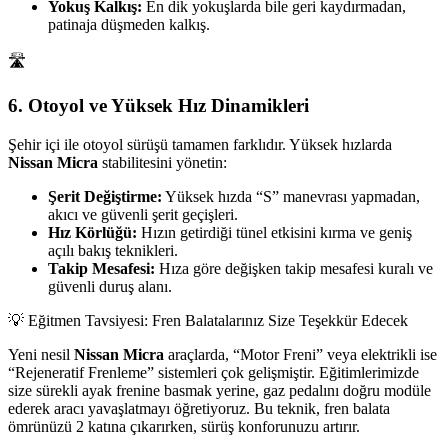
Yokuş Kalkış:
En dik yokuşlarda bile geri kaydırmadan,
patinaja düşmeden kalkış.
🛣️
6. Otoyol ve Yüksek Hız Dinamikleri
Şehir içi ile otoyol sürüşü tamamen farklıdır. Yüksek hızlarda
Nissan Micra
stabilitesini yönetin:
Şerit Değiştirme:
Yüksek hızda “S” manevrası yapmadan,
akıcı ve güvenli şerit geçişleri.
Hız Körlüğü:
Hızın getirdiği tünel etkisini kırma ve geniş
açılı bakış teknikleri.
Takip Mesafesi:
Hıza göre değişken takip mesafesi kuralı ve
güvenli duruş alanı.
💡 Eğitmen Tavsiyesi: Fren Balatalarınız Size Teşekkür Edecek
Yeni nesil
Nissan Micra
araçlarda, “Motor Freni” veya elektrikli ise
“Rejeneratif Frenleme” sistemleri çok gelişmiştir. Eğitimlerimizde
size sürekli ayak frenine basmak yerine, gaz pedalını doğru modüle
ederek aracı yavaşlatmayı öğretiyoruz. Bu teknik, fren balata
ömrünüzü 2 katına çıkarırken, sürüş konforunuzu artırır.