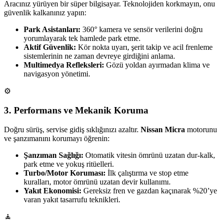
Aracınız yürüyen bir süper bilgisayar. Teknolojiden korkmayın, onu
güvenlik kalkanınız yapın:
Park Asistanları:
360° kamera ve sensör verilerini doğru
yorumlayarak tek hamlede park etme.
Aktif Güvenlik:
Kör nokta uyarı, şerit takip ve acil frenleme
sistemlerinin ne zaman devreye girdiğini anlama.
Multimedya Refleksleri:
Gözü yoldan ayırmadan klima ve
navigasyon yönetimi.
⚙️
3. Performans ve Mekanik Koruma
Doğru sürüş, servise gidiş sıklığınızı azaltır.
Nissan Micra
motorunu
ve şanzımanını korumayı öğrenin:
Şanzıman Sağlığı:
Otomatik vitesin ömrünü uzatan dur-kalk,
park etme ve yokuş ritüelleri.
Turbo/Motor Koruması:
İlk çalıştırma ve stop etme
kuralları, motor ömrünü uzatan devir kullanımı.
Yakıt Ekonomisi:
Gereksiz fren ve gazdan kaçınarak %20’ye
varan yakıt tasarrufu teknikleri.
🧘