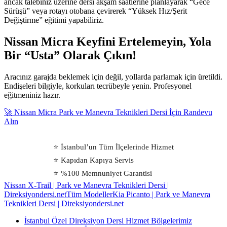
ancak talebiniz üzerine dersi akşam saatlerine planlayarak “Gece
Sürüşü” veya rotayı otobana çevirerek “Yüksek Hız/Şerit
Değiştirme” eğitimi yapabiliriz.
Nissan Micra Keyfini Ertelemeyin, Yola
Bir “Usta” Olarak Çıkın!
Aracınız garajda beklemek için değil, yollarda parlamak için üretildi.
Endişeleri bilgiyle, korkuları tecrübeyle yenin. Profesyonel
eğitmeniniz hazır.
🚀 Nissan Micra Park ve Manevra Teknikleri Dersi İçin Randevu
Alın
⭐ İstanbul’un Tüm İlçelerinde Hizmet
⭐ Kapıdan Kapıya Servis
⭐ %100 Memnuniyet Garantisi
Nissan X-Trail | Park ve Manevra Teknikleri Dersi |
Direksiyondersi.net
Tüm Modeller
Kia Picanto | Park ve Manevra
Teknikleri Dersi | Direksiyondersi.net
İstanbul Özel Direksiyon Dersi Hizmet Bölgelerimiz