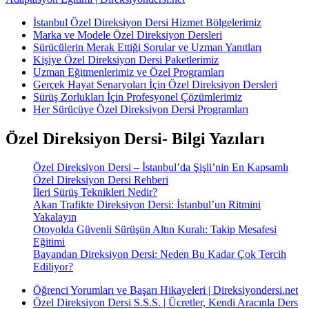
İstanbul Özel Direksiyon Dersi Hizmet Bölgelerimiz
Marka ve Modele Özel Direksiyon Dersleri
Sürücülerin Merak Ettiği Sorular ve Uzman Yanıtları
Kişiye Özel Direksiyon Dersi Paketlerimiz
Uzman Eğitmenlerimiz ve Özel Programları
Gerçek Hayat Senaryoları İçin Özel Direksiyon Dersleri
Sürüş Zorlukları İçin Profesyonel Çözümlerimiz
Her Sürücüye Özel Direksiyon Dersi Programları
Özel Direksiyon Dersi- Bilgi Yazıları
Özel Direksiyon Dersi – İstanbul’da Şişli’nin En Kapsamlı
Özel Direksiyon Dersi Rehberi
İleri Sürüş Teknikleri Nedir?
Akan Trafikte Direksiyon Dersi: İstanbul’un Ritmini
Yakalayın
Otoyolda Güvenli Sürüşün Altın Kuralı: Takip Mesafesi
Eğitimi
Bayandan Direksiyon Dersi: Neden Bu Kadar Çok Tercih
Ediliyor?
Öğrenci Yorumları ve Başarı Hikayeleri | Direksiyondersi.net
Özel Direksiyon Dersi S.S.S. | Ücretler, Kendi Aracınla Ders