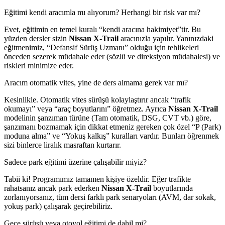
Eğitimi kendi aracımla mı alıyorum? Herhangi bir risk var mı?
Evet, eğitimin en temel kuralı “kendi aracına hakimiyet”tir. Bu
yüzden dersler sizin
Nissan X-Trail
aracınızla yapılır. Yanınızdaki
eğitmenimiz, “Defansif Sürüş Uzmanı” olduğu için tehlikeleri
önceden sezerek müdahale eder (sözlü ve direksiyon müdahalesi) ve
riskleri minimize eder.
Aracım otomatik vites, yine de ders almama gerek var mı?
Kesinlikle. Otomatik vites sürüşü kolaylaştırır ancak “trafik
okumayı” veya “araç boyutlarını” öğretmez. Ayrıca
Nissan X-Trail
modelinin şanzıman türüne (Tam otomatik, DSG, CVT vb.) göre,
şanzımanı bozmamak için dikkat etmeniz gereken çok özel “P (Park)
moduna alma” ve “Yokuş kalkış” kuralları vardır. Bunları öğrenmek
sizi binlerce liralık masraftan kurtarır.
Sadece park eğitimi üzerine çalışabilir miyiz?
Tabii ki! Programımız tamamen kişiye özeldir. Eğer trafikte
rahatsanız ancak park ederken
Nissan X-Trail
boyutlarında
zorlanıyorsanız, tüm dersi farklı park senaryoları (AVM, dar sokak,
yokuş park) çalışarak geçirebiliriz.
Gece sürüşü veya otoyol eğitimi de dahil mi?