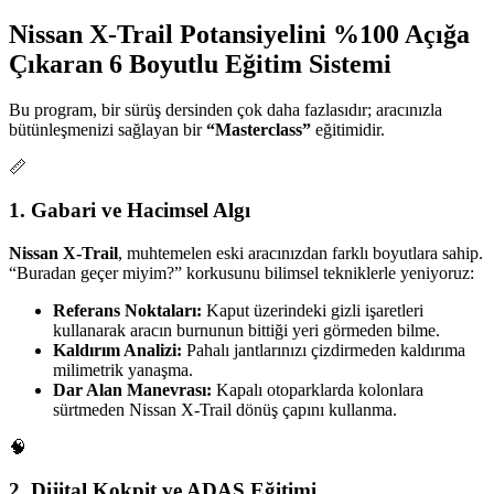
Nissan X-Trail Potansiyelini %100 Açığa
Çıkaran 6 Boyutlu Eğitim Sistemi
Bu program, bir sürüş dersinden çok daha fazlasıdır; aracınızla
bütünleşmenizi sağlayan bir
“Masterclass”
eğitimidir.
📏
1. Gabari ve Hacimsel Algı
Nissan X-Trail
, muhtemelen eski aracınızdan farklı boyutlara sahip.
“Buradan geçer miyim?” korkusunu bilimsel tekniklerle yeniyoruz:
Referans Noktaları:
Kaput üzerindeki gizli işaretleri
kullanarak aracın burnunun bittiği yeri görmeden bilme.
Kaldırım Analizi:
Pahalı jantlarınızı çizdirmeden kaldırıma
milimetrik yanaşma.
Dar Alan Manevrası:
Kapalı otoparklarda kolonlara
sürtmeden Nissan X-Trail dönüş çapını kullanma.
🧠
2. Dijital Kokpit ve ADAS Eğitimi