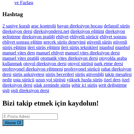
ve Fazlası
Hashtag
2 saniye kuralı
araç kontrolü
bayan direksiyon hocası
defansif sürüş
direksiyon dersi
direksiyondersi.net
direksiyon eğitimi
direksiyon
geliştirme
direksiyon pratiği
ehliyet
ehliyetli sürücü
ehliyet sonrası
ehliyet sonrası eğitim
gerçek sürüş deneyimi
güvenli sürüş
güvenli
sürüş eğitimi
ileri sürüş eğitimi
ileri sürüş teknikleri
istanbul
istanbul
manuel vites ders
manuel ehliyet
manuel vites direksiyon dersi
manuel vites pratiği
otomatik vites direksiyon dersi
otoyolda araba
kullanmak
otoyol direksiyon dersi
otoyol sürüşü
park etme dersi
profesyonel direksiyon eğitmeni
profesyonel sürücü
rahat direksiyon
dersi
sürüş anksiyetesi
sürüş becerileri
sürüş güvenliği
takip mesafesi
nedir
usta sürücü
uzun yol sürüşü
yüksek hızda sürüş
özel ders
özel
direksiyon dersi
ıslak zeminde sürüş
şehir içi sürüş
şerit değiştirme
şişli
şişli direksiyon dersi
Bizi takip etmek için kaydolun!
Abone Ol