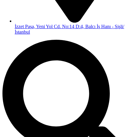
İzzet Paşa, Yeni Yol Cd. No:14 D:4, Balcı İş Hanı - Şişli/
İstanbul