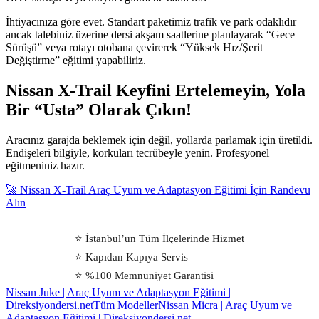
İhtiyacınıza göre evet. Standart paketimiz trafik ve park odaklıdır
ancak talebiniz üzerine dersi akşam saatlerine planlayarak “Gece
Sürüşü” veya rotayı otobana çevirerek “Yüksek Hız/Şerit
Değiştirme” eğitimi yapabiliriz.
Nissan X-Trail Keyfini Ertelemeyin, Yola
Bir “Usta” Olarak Çıkın!
Aracınız garajda beklemek için değil, yollarda parlamak için üretildi.
Endişeleri bilgiyle, korkuları tecrübeyle yenin. Profesyonel
eğitmeniniz hazır.
🚀 Nissan X-Trail Araç Uyum ve Adaptasyon Eğitimi İçin Randevu
Alın
⭐ İstanbul’un Tüm İlçelerinde Hizmet
⭐ Kapıdan Kapıya Servis
⭐ %100 Memnuniyet Garantisi
Nissan Juke | Araç Uyum ve Adaptasyon Eğitimi |
Direksiyondersi.net
Tüm Modeller
Nissan Micra | Araç Uyum ve
Adaptasyon Eğitimi | Direksiyondersi.net