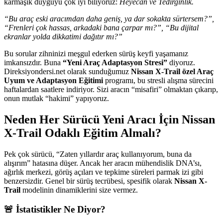
karmaşık duyguyu çok iyi biliyoruz:
Heyecan ve Tedirginlik.
“Bu araç eski aracımdan daha geniş, ya dar sokakta sürtersem?”,
“Frenleri çok hassas, arkadaki bana çarpar mı?”, “Bu dijital
ekranlar yolda dikkatimi dağıtır mı?”
Bu sorular zihninizi meşgul ederken sürüş keyfi yaşamanız
imkansızdır. Buna
“Yeni Araç Adaptasyon Stresi”
diyoruz.
Direksiyondersi.net olarak sunduğumuz
Nissan X-Trail özel Araç
Uyum ve Adaptasyon Eğitimi
programı, bu stresli alışma sürecini
haftalardan saatlere indiriyor. Sizi aracın “misafiri” olmaktan çıkarıp,
onun mutlak “hakimi” yapıyoruz.
Neden Her Sürücü Yeni Aracı İçin Nissan
X-Trail Odaklı Eğitim Almalı?
Pek çok sürücü, “Zaten yıllardır araç kullanıyorum, buna da
alışırım” hatasına düşer. Ancak her aracın mühendislik DNA’sı,
ağırlık merkezi, görüş açıları ve tepkime süreleri parmak izi gibi
benzersizdir. Genel bir sürüş tecrübesi, spesifik olarak
Nissan X-
Trail
modelinin dinamiklerini size vermez.
🚨 İstatistikler Ne Diyor?