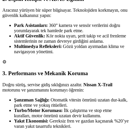
Aracınız yürüyen bir süper bilgisayar. Teknolojiden korkmayın, onu
güvenlik kalkanınız yapın:
Park Asistanları:
360° kamera ve sensör verilerini doğru
yorumlayarak tek hamlede park etme.
Aktif Güvenlik:
Kör nokta uyarı, şerit takip ve acil frenleme
sistemlerinin ne zaman devreye girdiğini anlama.
Multimedya Refleksleri:
Gözü yoldan ayırmadan klima ve
navigasyon yönetimi.
⚙️
3. Performans ve Mekanik Koruma
Doğru sürüş, servise gidiş sıklığınızı azaltır.
Nissan X-Trail
motorunu ve şanzımanını korumayı öğrenin:
Şanzıman Sağlığı:
Otomatik vitesin ömrünü uzatan dur-kalk,
park etme ve yokuş ritüelleri.
Turbo/Motor Koruması:
İlk çalıştırma ve stop etme
kuralları, motor ömrünü uzatan devir kullanımı.
Yakıt Ekonomisi:
Gereksiz fren ve gazdan kaçınarak %20’ye
varan yakıt tasarrufu teknikleri.