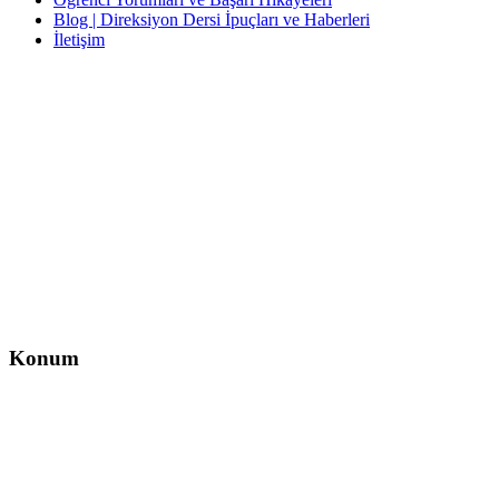
Blog | Direksiyon Dersi İpuçları ve Haberleri
İletişim
İletişim
İzzet Paşa, Yeni Yol Cd. No:14 D:4, Balcı İş Hanı – Şişli/İstanbul
0212 217 29 11
info@direksiyondersi.net
Konum