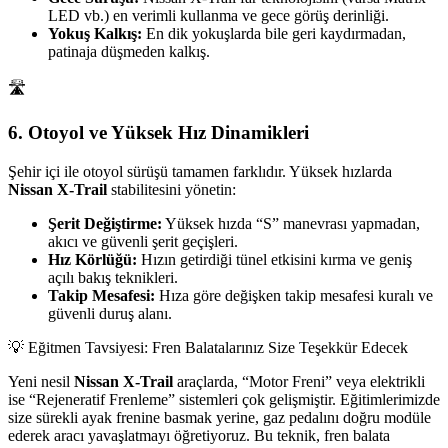
LED vb.) en verimli kullanma ve gece görüş derinliği.
Yokuş Kalkış:
En dik yokuşlarda bile geri kaydırmadan,
patinaja düşmeden kalkış.
🛣️
6. Otoyol ve Yüksek Hız Dinamikleri
Şehir içi ile otoyol sürüşü tamamen farklıdır. Yüksek hızlarda
Nissan X-Trail
stabilitesini yönetin:
Şerit Değiştirme:
Yüksek hızda “S” manevrası yapmadan,
akıcı ve güvenli şerit geçişleri.
Hız Körlüğü:
Hızın getirdiği tünel etkisini kırma ve geniş
açılı bakış teknikleri.
Takip Mesafesi:
Hıza göre değişken takip mesafesi kuralı ve
güvenli duruş alanı.
💡 Eğitmen Tavsiyesi: Fren Balatalarınız Size Teşekkür Edecek
Yeni nesil
Nissan X-Trail
araçlarda, “Motor Freni” veya elektrikli
ise “Rejeneratif Frenleme” sistemleri çok gelişmiştir. Eğitimlerimizde
size sürekli ayak frenine basmak yerine, gaz pedalını doğru modüle
ederek aracı yavaşlatmayı öğretiyoruz. Bu teknik, fren balata