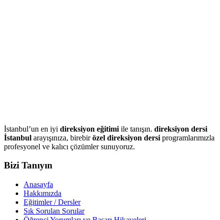
İstanbul’un en iyi
direksiyon eğitimi
ile tanışın.
direksiyon dersi
İstanbul
arayışınıza, birebir
özel direksiyon dersi
programlarımızla
profesyonel ve kalıcı çözümler sunuyoruz.
Bizi Tanıyın
Anasayfa
Hakkımızda
Eğitimler / Dersler
Sık Sorulan Sorular
Öğrenci Yorumları ve Başarı Hikayeleri