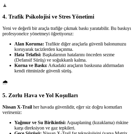
🧘
4. Trafik Psikolojisi ve Stres Yönetimi
Yeni ve değerli bir araçla trafiğe çıkmak baskı yaratabilir. Bu baskıyı
profesyonelce yönetmeyi öğretiyoruz:
Alan Koruma:
Trafikte diğer araçlarla güvenli balonunuzu
koruyarak tacizlerden kaçınma.
Hata Telafisi:
Başkalarının hatalarını önceden sezme
(Defansif Sürüş) ve soğukkanlı kalma.
Korna ve Baskı:
Arkadaki araçların baskısına aldırmadan
kendi ritminizde güvenli sürüş.
🌧️
5. Zorlu Hava ve Yol Koşulları
Nissan X-Trail
her havada güvenlidir, eğer siz doğru komutları
verirseniz:
Yağmur ve Su Birikintisi:
Aquaplaning (kızaklama) riskine
karşı direksiyon ve gaz tepkileri.
Gece Sürüşü:
Nissan X-Trail far teknolojisini (varsa Matrix