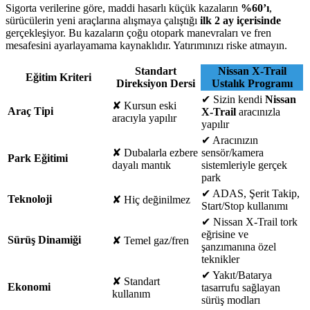
Sigorta verilerine göre, maddi hasarlı küçük kazaların
%60’ı
,
sürücülerin yeni araçlarına alışmaya çalıştığı
ilk 2 ay içerisinde
gerçekleşiyor. Bu kazaların çoğu otopark manevraları ve fren
mesafesini ayarlayamama kaynaklıdır. Yatırımınızı riske atmayın.
Standart
Nissan X-Trail
Eğitim Kriteri
Direksiyon Dersi
Ustalık Programı
✔
Sizin kendi
Nissan
✘
Kursun eski
Araç Tipi
X-Trail
aracınızla
aracıyla yapılır
yapılır
✔
Aracınızın
✘
Dubalarla ezbere
sensör/kamera
Park Eğitimi
dayalı mantık
sistemleriyle gerçek
park
✔
ADAS, Şerit Takip,
Teknoloji
✘
Hiç değinilmez
Start/Stop kullanımı
✔
Nissan X-Trail tork
eğrisine ve
Sürüş Dinamiği
✘
Temel gaz/fren
şanzımanına özel
teknikler
✔
Yakıt/Batarya
✘
Standart
Ekonomi
tasarrufu sağlayan
kullanım
sürüş modları