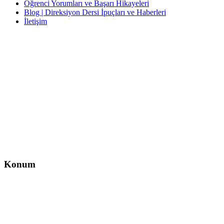
Öğrenci Yorumları ve Başarı Hikayeleri
Blog | Direksiyon Dersi İpuçları ve Haberleri
İletişim
İletişim
İzzet Paşa, Yeni Yol Cd. No:14 D:4, Balcı İş Hanı – Şişli/İstanbul
0212 217 29 11
info@direksiyondersi.net
Konum