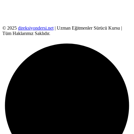
© 2025
direksiyondersi.net
| Uzman Eğitmenler Sürücü Kursu |
Tüm Haklarımız Saklıdır.