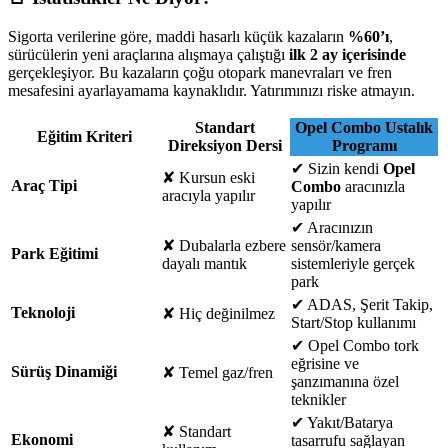
Sigorta verilerine göre, maddi hasarlı küçük kazaların
%60’ı
,
sürücülerin yeni araçlarına alışmaya çalıştığı
ilk 2 ay içerisinde
gerçekleşiyor. Bu kazaların çoğu otopark manevraları ve fren
mesafesini ayarlayamama kaynaklıdır. Yatırımınızı riske atmayın.
Standart
Opel Combo Ustalık
Eğitim Kriteri
Direksiyon Dersi
Programı
✔
Sizin kendi
Opel
✘
Kursun eski
Araç Tipi
Combo
aracınızla
aracıyla yapılır
yapılır
✔
Aracınızın
✘
Dubalarla ezbere
sensör/kamera
Park Eğitimi
dayalı mantık
sistemleriyle gerçek
park
✔
ADAS, Şerit Takip,
Teknoloji
✘
Hiç değinilmez
Start/Stop kullanımı
✔
Opel Combo tork
eğrisine ve
Sürüş Dinamiği
✘
Temel gaz/fren
şanzımanına özel
teknikler
✔
Yakıt/Batarya
✘
Standart
Ekonomi
tasarrufu sağlayan