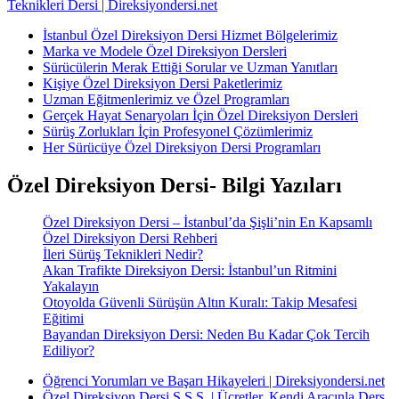
Teknikleri Dersi | Direksiyondersi.net
İstanbul Özel Direksiyon Dersi Hizmet Bölgelerimiz
Marka ve Modele Özel Direksiyon Dersleri
Sürücülerin Merak Ettiği Sorular ve Uzman Yanıtları
Kişiye Özel Direksiyon Dersi Paketlerimiz
Uzman Eğitmenlerimiz ve Özel Programları
Gerçek Hayat Senaryoları İçin Özel Direksiyon Dersleri
Sürüş Zorlukları İçin Profesyonel Çözümlerimiz
Her Sürücüye Özel Direksiyon Dersi Programları
Özel Direksiyon Dersi- Bilgi Yazıları
Özel Direksiyon Dersi – İstanbul’da Şişli’nin En Kapsamlı
Özel Direksiyon Dersi Rehberi
İleri Sürüş Teknikleri Nedir?
Akan Trafikte Direksiyon Dersi: İstanbul’un Ritmini
Yakalayın
Otoyolda Güvenli Sürüşün Altın Kuralı: Takip Mesafesi
Eğitimi
Bayandan Direksiyon Dersi: Neden Bu Kadar Çok Tercih
Ediliyor?
Öğrenci Yorumları ve Başarı Hikayeleri | Direksiyondersi.net
Özel Direksiyon Dersi S.S.S. | Ücretler, Kendi Aracınla Ders