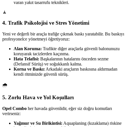
varan yakıt tasarrufu teknikleri.
🧘
4. Trafik Psikolojisi ve Stres Yönetimi
Yeni ve değerli bir araçla trafiğe çıkmak baskı yaratabilir. Bu baskıyı
profesyonelce yönetmeyi öğretiyoruz:
Alan Koruma:
Trafikte diğer araçlarla güvenli balonunuzu
koruyarak tacizlerden kaçınma.
Hata Telafisi:
Başkalarının hatalarını önceden sezme
(Defansif Sürüş) ve soğukkanlı kalma.
Korna ve Baskı:
Arkadaki araçların baskısına aldırmadan
kendi ritminizde güvenli sürüş.
🌧️
5. Zorlu Hava ve Yol Koşulları
Opel Combo
her havada güvenlidir, eğer siz doğru komutları
verirseniz:
Yağmur ve Su Birikintisi:
Aquaplaning (kızaklama) riskine