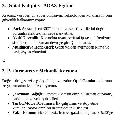
2. Dijital Kokpit ve ADAS Eğitimi
Aracınız yürüyen bir süper bilgisayar. Teknolojiden korkmayın, onu
güvenlik kalkanınız yapın:
Park Asistanları:
360° kamera ve sensör verilerini doğru
yorumlayarak tek hamlede park etme.
Aktif Güvenlik:
Kör nokta uyarı, şerit takip ve acil frenleme
sistemlerinin ne zaman devreye girdiğini anlama.
Multimedya Refleksleri:
Gözü yoldan ayırmadan klima ve
navigasyon yönetimi.
⚙️
3. Performans ve Mekanik Koruma
Doğru sürüş, servise gidiş sıklığınızı azaltır.
Opel Combo
motorunu
ve şanzımanını korumayı öğrenin:
Şanzıman Sağlığı:
Otomatik vitesin ömrünü uzatan dur-kalk,
park etme ve yokuş ritüelleri.
Turbo/Motor Koruması:
İlk çalıştırma ve stop etme
kuralları, motor ömrünü uzatan devir kullanımı.
Yakıt Ekonomisi:
Gereksiz fren ve gazdan kaçınarak %20’ye