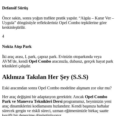
Defansif Sürüş
Önce sakin, sonra yoğun trafikte pratik yapılır. “Algıla – Karar Ver –
Uygula” döngüsüyle refleksleriniz Opel Combo tepkilerine göre
keskinleştirilir.
4
Nokta Atışı Park
İki araç arası, L park, çapraz park. Evinizin otoparkında veya
AVM’de, kendi
Opel Combo
aracınızla, dubasız, gerçek hayat park
teknikleri çalışılır.
Aklınıza Takılan Her Şey (S.S.S)
Eski aracımdan sonra Opel Combo modeline alışmam zor olur mu?
Her araç değişimi bir adaptasyon gerektirir. Ancak
Opel Combo
Park ve Manevra Teknikleri Dersi
programımız, beyninizin yeni
araç dinamiklerini kodlamasını hızlandırır. Kendi başınıza haftalar
sürecek gergin ve riskli süreci, uzman eğitmenimizle birkaç saatte
keyifli bir deneyime dönüştürüyoruz.