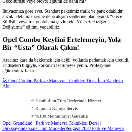
Gece sürüşü veya otoyol eğitimi de dahil mi?
İhtiyacınıza göre evet. Standart paketimiz trafik ve park odaklıdır
ancak talebiniz üzerine dersi akşam saatlerine planlayarak “Gece
Sürüşü” veya rotayı otobana çevirerek “Yüksek Hız/Şerit
Değiştirme” eğitimi yapabiliriz.
Opel Combo Keyfini Ertelemeyin, Yola
Bir “Usta” Olarak Çıkın!
Aracınız garajda beklemek için değil, yollarda parlamak için üretildi.
Endişeleri bilgiyle, korkuları tecrübeyle yenin. Profesyonel
eğitmeniniz hazır.
🚀 Opel Combo Park ve Manevra Teknikleri Dersi İçin Randevu
Alın
⭐ İstanbul’un Tüm İlçelerinde Hizmet
⭐ Kapıdan Kapıya Servis
⭐ %100 Memnuniyet Garantisi
Opel Grandland | Park ve Manevra Teknikleri Dersi |
Direksiyondersi.net
Tüm Modeller
Peugeot 208 | Park ve Manevra