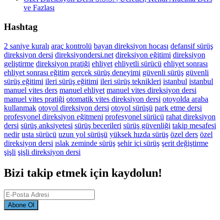
ve Fazlası
Hashtag
2 saniye kuralı
araç kontrolü
bayan direksiyon hocası
defansif sürüş
direksiyon dersi
direksiyondersi.net
direksiyon eğitimi
direksiyon
geliştirme
direksiyon pratiği
ehliyet
ehliyetli sürücü
ehliyet sonrası
ehliyet sonrası eğitim
gerçek sürüş deneyimi
güvenli sürüş
güvenli
sürüş eğitimi
ileri sürüş eğitimi
ileri sürüş teknikleri
istanbul
istanbul
manuel vites ders
manuel ehliyet
manuel vites direksiyon dersi
manuel vites pratiği
otomatik vites direksiyon dersi
otoyolda araba
kullanmak
otoyol direksiyon dersi
otoyol sürüşü
park etme dersi
profesyonel direksiyon eğitmeni
profesyonel sürücü
rahat direksiyon
dersi
sürüş anksiyetesi
sürüş becerileri
sürüş güvenliği
takip mesafesi
nedir
usta sürücü
uzun yol sürüşü
yüksek hızda sürüş
özel ders
özel
direksiyon dersi
ıslak zeminde sürüş
şehir içi sürüş
şerit değiştirme
şişli
şişli direksiyon dersi
Bizi takip etmek için kaydolun!
Abone Ol