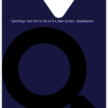
İzzet Paşa, Yeni Yol Cd. No:14 D:4, Balcı İş Hanı - Şişli/İstanbul