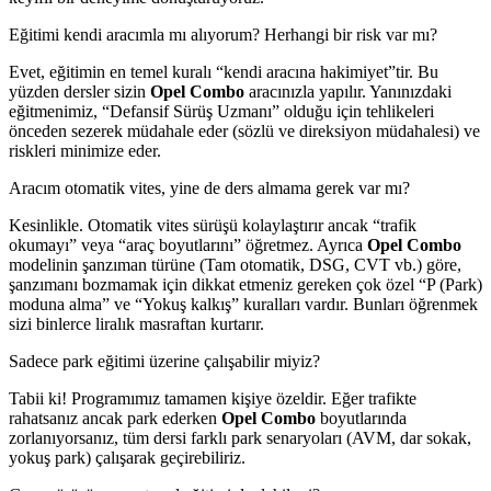
Eğitimi kendi aracımla mı alıyorum? Herhangi bir risk var mı?
Evet, eğitimin en temel kuralı “kendi aracına hakimiyet”tir. Bu
yüzden dersler sizin
Opel Combo
aracınızla yapılır. Yanınızdaki
eğitmenimiz, “Defansif Sürüş Uzmanı” olduğu için tehlikeleri
önceden sezerek müdahale eder (sözlü ve direksiyon müdahalesi) ve
riskleri minimize eder.
Aracım otomatik vites, yine de ders almama gerek var mı?
Kesinlikle. Otomatik vites sürüşü kolaylaştırır ancak “trafik
okumayı” veya “araç boyutlarını” öğretmez. Ayrıca
Opel Combo
modelinin şanzıman türüne (Tam otomatik, DSG, CVT vb.) göre,
şanzımanı bozmamak için dikkat etmeniz gereken çok özel “P (Park)
moduna alma” ve “Yokuş kalkış” kuralları vardır. Bunları öğrenmek
sizi binlerce liralık masraftan kurtarır.
Sadece park eğitimi üzerine çalışabilir miyiz?
Tabii ki! Programımız tamamen kişiye özeldir. Eğer trafikte
rahatsanız ancak park ederken
Opel Combo
boyutlarında
zorlanıyorsanız, tüm dersi farklı park senaryoları (AVM, dar sokak,
yokuş park) çalışarak geçirebiliriz.