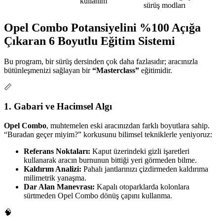
kullanım
sürüş modları
Opel Combo Potansiyelini %100 Açığa
Çıkaran 6 Boyutlu Eğitim Sistemi
Bu program, bir sürüş dersinden çok daha fazlasıdır; aracınızla
bütünleşmenizi sağlayan bir
“Masterclass”
eğitimidir.
📏
1. Gabari ve Hacimsel Algı
Opel Combo
, muhtemelen eski aracınızdan farklı boyutlara sahip.
“Buradan geçer miyim?” korkusunu bilimsel tekniklerle yeniyoruz:
Referans Noktaları:
Kaput üzerindeki gizli işaretleri
kullanarak aracın burnunun bittiği yeri görmeden bilme.
Kaldırım Analizi:
Pahalı jantlarınızı çizdirmeden kaldırıma
milimetrik yanaşma.
Dar Alan Manevrası:
Kapalı otoparklarda kolonlara
sürtmeden Opel Combo dönüş çapını kullanma.
🧠