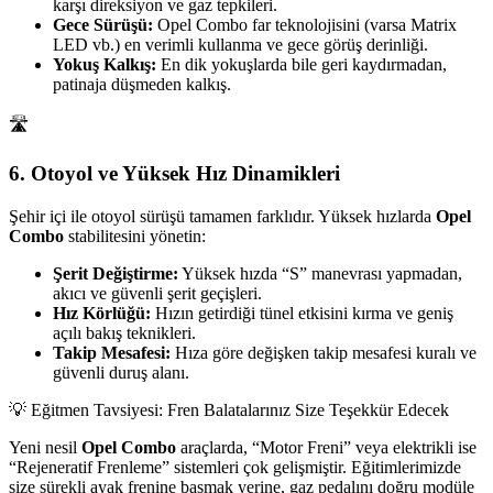
karşı direksiyon ve gaz tepkileri.
Gece Sürüşü:
Opel Combo far teknolojisini (varsa Matrix
LED vb.) en verimli kullanma ve gece görüş derinliği.
Yokuş Kalkış:
En dik yokuşlarda bile geri kaydırmadan,
patinaja düşmeden kalkış.
🛣️
6. Otoyol ve Yüksek Hız Dinamikleri
Şehir içi ile otoyol sürüşü tamamen farklıdır. Yüksek hızlarda
Opel
Combo
stabilitesini yönetin:
Şerit Değiştirme:
Yüksek hızda “S” manevrası yapmadan,
akıcı ve güvenli şerit geçişleri.
Hız Körlüğü:
Hızın getirdiği tünel etkisini kırma ve geniş
açılı bakış teknikleri.
Takip Mesafesi:
Hıza göre değişken takip mesafesi kuralı ve
güvenli duruş alanı.
💡 Eğitmen Tavsiyesi: Fren Balatalarınız Size Teşekkür Edecek
Yeni nesil
Opel Combo
araçlarda, “Motor Freni” veya elektrikli ise
“Rejeneratif Frenleme” sistemleri çok gelişmiştir. Eğitimlerimizde
size sürekli ayak frenine basmak yerine, gaz pedalını doğru modüle