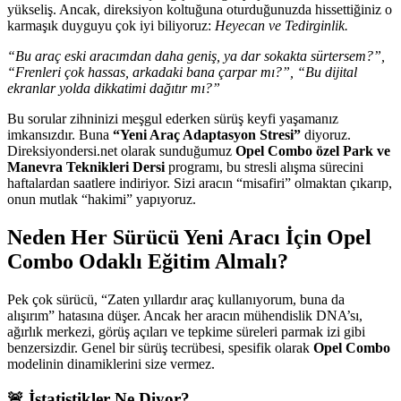
yükseliş. Ancak, direksiyon koltuğuna oturduğunuzda hissettiğiniz o
karmaşık duyguyu çok iyi biliyoruz:
Heyecan ve Tedirginlik.
“Bu araç eski aracımdan daha geniş, ya dar sokakta sürtersem?”,
“Frenleri çok hassas, arkadaki bana çarpar mı?”, “Bu dijital
ekranlar yolda dikkatimi dağıtır mı?”
Bu sorular zihninizi meşgul ederken sürüş keyfi yaşamanız
imkansızdır. Buna
“Yeni Araç Adaptasyon Stresi”
diyoruz.
Direksiyondersi.net olarak sunduğumuz
Opel Combo özel Park ve
Manevra Teknikleri Dersi
programı, bu stresli alışma sürecini
haftalardan saatlere indiriyor. Sizi aracın “misafiri” olmaktan çıkarıp,
onun mutlak “hakimi” yapıyoruz.
Neden Her Sürücü Yeni Aracı İçin Opel
Combo Odaklı Eğitim Almalı?
Pek çok sürücü, “Zaten yıllardır araç kullanıyorum, buna da
alışırım” hatasına düşer. Ancak her aracın mühendislik DNA’sı,
ağırlık merkezi, görüş açıları ve tepkime süreleri parmak izi gibi
benzersizdir. Genel bir sürüş tecrübesi, spesifik olarak
Opel Combo
modelinin dinamiklerini size vermez.
🚨 İstatistikler Ne Diyor?