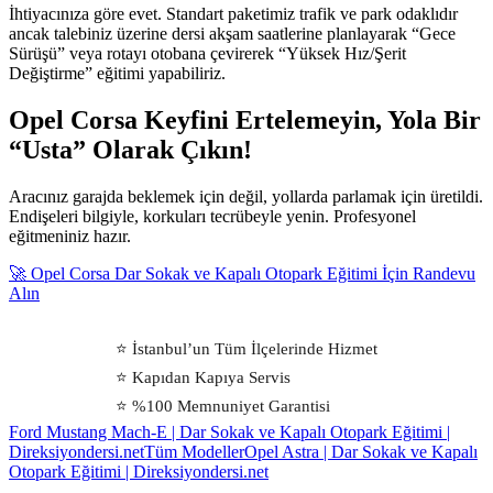
İhtiyacınıza göre evet. Standart paketimiz trafik ve park odaklıdır
ancak talebiniz üzerine dersi akşam saatlerine planlayarak “Gece
Sürüşü” veya rotayı otobana çevirerek “Yüksek Hız/Şerit
Değiştirme” eğitimi yapabiliriz.
Opel Corsa Keyfini Ertelemeyin, Yola Bir
“Usta” Olarak Çıkın!
Aracınız garajda beklemek için değil, yollarda parlamak için üretildi.
Endişeleri bilgiyle, korkuları tecrübeyle yenin. Profesyonel
eğitmeniniz hazır.
🚀 Opel Corsa Dar Sokak ve Kapalı Otopark Eğitimi İçin Randevu
Alın
⭐ İstanbul’un Tüm İlçelerinde Hizmet
⭐ Kapıdan Kapıya Servis
⭐ %100 Memnuniyet Garantisi
Ford Mustang Mach-E | Dar Sokak ve Kapalı Otopark Eğitimi |
Direksiyondersi.net
Tüm Modeller
Opel Astra | Dar Sokak ve Kapalı
Otopark Eğitimi | Direksiyondersi.net