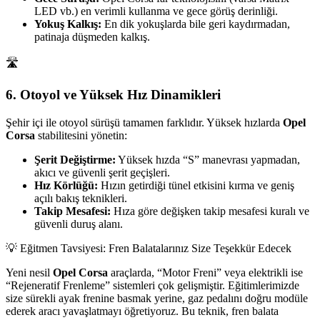
LED vb.) en verimli kullanma ve gece görüş derinliği.
Yokuş Kalkış:
En dik yokuşlarda bile geri kaydırmadan,
patinaja düşmeden kalkış.
🛣️
6. Otoyol ve Yüksek Hız Dinamikleri
Şehir içi ile otoyol sürüşü tamamen farklıdır. Yüksek hızlarda
Opel
Corsa
stabilitesini yönetin:
Şerit Değiştirme:
Yüksek hızda “S” manevrası yapmadan,
akıcı ve güvenli şerit geçişleri.
Hız Körlüğü:
Hızın getirdiği tünel etkisini kırma ve geniş
açılı bakış teknikleri.
Takip Mesafesi:
Hıza göre değişken takip mesafesi kuralı ve
güvenli duruş alanı.
💡 Eğitmen Tavsiyesi: Fren Balatalarınız Size Teşekkür Edecek
Yeni nesil
Opel Corsa
araçlarda, “Motor Freni” veya elektrikli ise
“Rejeneratif Frenleme” sistemleri çok gelişmiştir. Eğitimlerimizde
size sürekli ayak frenine basmak yerine, gaz pedalını doğru modüle
ederek aracı yavaşlatmayı öğretiyoruz. Bu teknik, fren balata