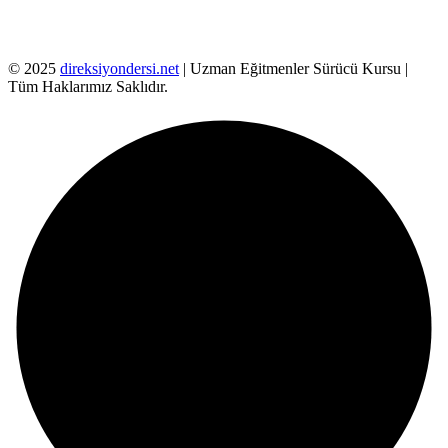
© 2025
direksiyondersi.net
| Uzman Eğitmenler Sürücü Kursu |
Tüm Haklarımız Saklıdır.