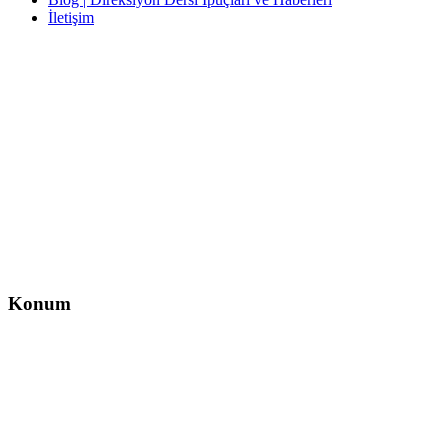
İletişim
İletişim
İzzet Paşa, Yeni Yol Cd. No:14 D:4, Balcı İş Hanı – Şişli/İstanbul
0212 217 29 11
info@direksiyondersi.net
Konum