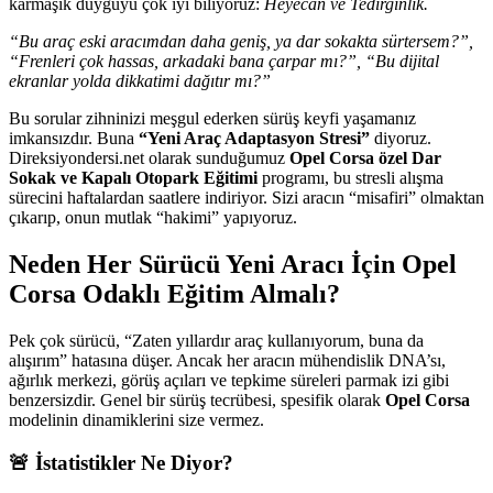
karmaşık duyguyu çok iyi biliyoruz:
Heyecan ve Tedirginlik.
“Bu araç eski aracımdan daha geniş, ya dar sokakta sürtersem?”,
“Frenleri çok hassas, arkadaki bana çarpar mı?”, “Bu dijital
ekranlar yolda dikkatimi dağıtır mı?”
Bu sorular zihninizi meşgul ederken sürüş keyfi yaşamanız
imkansızdır. Buna
“Yeni Araç Adaptasyon Stresi”
diyoruz.
Direksiyondersi.net olarak sunduğumuz
Opel Corsa özel Dar
Sokak ve Kapalı Otopark Eğitimi
programı, bu stresli alışma
sürecini haftalardan saatlere indiriyor. Sizi aracın “misafiri” olmaktan
çıkarıp, onun mutlak “hakimi” yapıyoruz.
Neden Her Sürücü Yeni Aracı İçin Opel
Corsa Odaklı Eğitim Almalı?
Pek çok sürücü, “Zaten yıllardır araç kullanıyorum, buna da
alışırım” hatasına düşer. Ancak her aracın mühendislik DNA’sı,
ağırlık merkezi, görüş açıları ve tepkime süreleri parmak izi gibi
benzersizdir. Genel bir sürüş tecrübesi, spesifik olarak
Opel Corsa
modelinin dinamiklerini size vermez.
🚨 İstatistikler Ne Diyor?