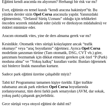
Eğitimi kendi aracımla mı alıyorum? Herhangi bir risk var mı?
Evet, eğitimin en temel kuralı “kendi aracına hakimiyet”tir. Bu
yüzden dersler sizin
Opel Corsa
aracınızla yapılır. Yanınızdaki
eğitmenimiz, “Defansif Sürüş Uzmanı” olduğu için tehlikeleri
önceden sezerek müdahale eder (sözlü ve direksiyon müdahalesi) ve
riskleri minimize eder.
Aracım otomatik vites, yine de ders almama gerek var mı?
Kesinlikle. Otomatik vites sürüşü kolaylaştırır ancak “trafik
okumayı” veya “araç boyutlarını” öğretmez. Ayrıca
Opel Corsa
modelinin şanzıman türüne (Tam otomatik, DSG, CVT vb.) göre,
şanzımanı bozmamak için dikkat etmeniz gereken çok özel “P (Park)
moduna alma” ve “Yokuş kalkış” kuralları vardır. Bunları öğrenmek
sizi binlerce liralık masraftan kurtarır.
Sadece park eğitimi üzerine çalışabilir miyiz?
Tabii ki! Programımız tamamen kişiye özeldir. Eğer trafikte
rahatsanız ancak park ederken
Opel Corsa
boyutlarında
zorlanıyorsanız, tüm dersi farklı park senaryoları (AVM, dar sokak,
yokuş park) çalışarak geçirebiliriz.
Gece sürüşü veya otoyol eğitimi de dahil mi?