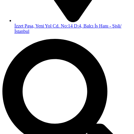
İzzet Paşa, Yeni Yol Cd. No:14 D:4, Balcı İş Hanı - Şişli/
İstanbul