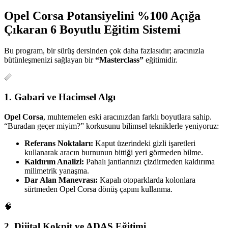
Opel Corsa Potansiyelini %100 Açığa
Çıkaran 6 Boyutlu Eğitim Sistemi
Bu program, bir sürüş dersinden çok daha fazlasıdır; aracınızla
bütünleşmenizi sağlayan bir
“Masterclass”
eğitimidir.
📏
1. Gabari ve Hacimsel Algı
Opel Corsa
, muhtemelen eski aracınızdan farklı boyutlara sahip.
“Buradan geçer miyim?” korkusunu bilimsel tekniklerle yeniyoruz:
Referans Noktaları:
Kaput üzerindeki gizli işaretleri
kullanarak aracın burnunun bittiği yeri görmeden bilme.
Kaldırım Analizi:
Pahalı jantlarınızı çizdirmeden kaldırıma
milimetrik yanaşma.
Dar Alan Manevrası:
Kapalı otoparklarda kolonlara
sürtmeden Opel Corsa dönüş çapını kullanma.
🧠
2. Dijital Kokpit ve ADAS Eğitimi