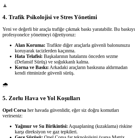
🧘
4. Trafik Psikolojisi ve Stres Yönetimi
Yeni ve değerli bir araçla trafiğe çıkmak baskı yaratabilir. Bu baskıyı
profesyonelce yönetmeyi öğretiyoruz:
Alan Koruma:
Trafikte diğer araçlarla güvenli balonunuzu
koruyarak tacizlerden kaçınma.
Hata Telafisi:
Başkalarının hatalarını önceden sezme
(Defansif Sürüş) ve soğukkanlı kalma.
Korna ve Baskı:
Arkadaki araçların baskısına aldırmadan
kendi ritminizde güvenli sürüş.
🌧️
5. Zorlu Hava ve Yol Koşulları
Opel Corsa
her havada güvenlidir, eğer siz doğru komutları
verirseniz:
Yağmur ve Su Birikintisi:
Aquaplaning (kızaklama) riskine
karşı direksiyon ve gaz tepkileri.
Gece Sürüşü:
Opel Corsa far teknolojisini (varsa Matrix