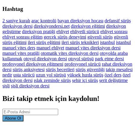
Hashtag
2 saniye kuralı
araç kontrolü
bayan direksiyon hocası
defansif sürüş
direksiyon dersi
direksiyondersi.net
direksiyon eğitimi
direksiyon
geliştirme
direksiyon pratiği
ehliyet
ehliyetli sürücü
ehliyet sonrası
ehliyet sonrası eğitim
gerçek sürüş deneyimi
güvenli sürüş
güvenli
sürüş eğitimi
ileri sürüş eğitimi
ileri sürüş teknikleri
istanbul
istanbul
manuel vites ders
manuel ehliyet
manuel vites direksiyon dersi
manuel vites pratiği
otomatik vites direksiyon dersi
otoyolda araba
kullanmak
otoyol direksiyon dersi
otoyol sürüşü
park etme dersi
profesyonel direksiyon eğitmeni
profesyonel sürücü
rahat direksiyon
dersi
sürüş anksiyetesi
sürüş becerileri
sürüş güvenliği
takip mesafesi
nedir
usta sürücü
uzun yol sürüşü
yüksek hızda sürüş
özel ders
özel
direksiyon dersi
ıslak zeminde sürüş
şehir içi sürüş
şerit değiştirme
şişli
şişli direksiyon dersi
Bizi takip etmek için kaydolun!
Abone Ol