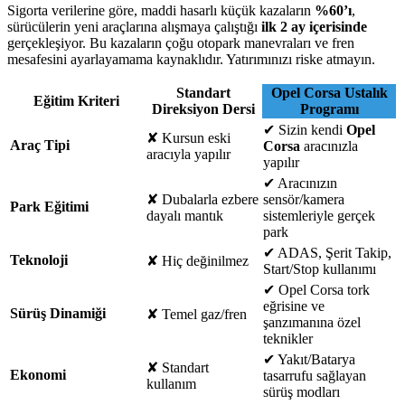
Sigorta verilerine göre, maddi hasarlı küçük kazaların
%60’ı
,
sürücülerin yeni araçlarına alışmaya çalıştığı
ilk 2 ay içerisinde
gerçekleşiyor. Bu kazaların çoğu otopark manevraları ve fren
mesafesini ayarlayamama kaynaklıdır. Yatırımınızı riske atmayın.
Standart
Opel Corsa Ustalık
Eğitim Kriteri
Direksiyon Dersi
Programı
✔
Sizin kendi
Opel
✘
Kursun eski
Araç Tipi
Corsa
aracınızla
aracıyla yapılır
yapılır
✔
Aracınızın
✘
Dubalarla ezbere
sensör/kamera
Park Eğitimi
dayalı mantık
sistemleriyle gerçek
park
✔
ADAS, Şerit Takip,
Teknoloji
✘
Hiç değinilmez
Start/Stop kullanımı
✔
Opel Corsa tork
eğrisine ve
Sürüş Dinamiği
✘
Temel gaz/fren
şanzımanına özel
teknikler
✔
Yakıt/Batarya
✘
Standart
Ekonomi
tasarrufu sağlayan
kullanım
sürüş modları