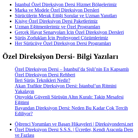
İstanbul Özel Direksiyon Dersi Hizmet Bölgelerimiz
Marka ve Modele Özel Direksiyon Dersleri
Sürücülerin Merak Ettiği Sorular ve Uzman Yanıtları
Kişiye Özel Direksiyon Dersi Paketlerimiz
Uzman Eğitmenlerimiz ve Özel Programları
Gerçek Hayat Senaryoları İçin Özel Direksiyon Dersleri
Sürüş Zorlukları İçin Profesyonel Çözümlerimiz
Her Sürücüye Özel Direksiyon Dersi Programları
Özel Direksiyon Dersi- Bilgi Yazıları
Özel Direksiyon Dersi – İstanbul’da Şişli’nin En Kapsamlı
Özel Direksiyon Dersi Rehberi
İleri Sürüş Teknikleri Nedir?
Akan Trafikte Direksiyon Dersi: İstanbul’un Ritmini
Yakalayın
Otoyolda Güvenli Sürüşün Altın Kuralı: Takip Mesafesi
Eğitimi
Bayandan Direksiyon Dersi: Neden Bu Kadar Çok Tercih
Ediliyor?
Öğrenci Yorumları ve Başarı Hikayeleri | Direksiyondersi.net
Özel Direksiyon Dersi S.S.S. | Ücretler, Kendi Aracınla Ders
ve Fazlası