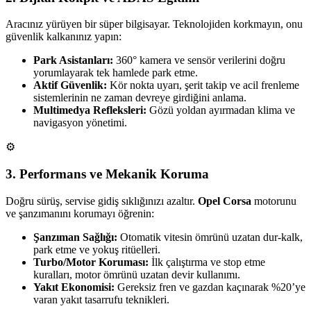
Aracınız yürüyen bir süper bilgisayar. Teknolojiden korkmayın, onu
güvenlik kalkanınız yapın:
Park Asistanları:
360° kamera ve sensör verilerini doğru
yorumlayarak tek hamlede park etme.
Aktif Güvenlik:
Kör nokta uyarı, şerit takip ve acil frenleme
sistemlerinin ne zaman devreye girdiğini anlama.
Multimedya Refleksleri:
Gözü yoldan ayırmadan klima ve
navigasyon yönetimi.
⚙️
3. Performans ve Mekanik Koruma
Doğru sürüş, servise gidiş sıklığınızı azaltır.
Opel Corsa
motorunu
ve şanzımanını korumayı öğrenin:
Şanzıman Sağlığı:
Otomatik vitesin ömrünü uzatan dur-kalk,
park etme ve yokuş ritüelleri.
Turbo/Motor Koruması:
İlk çalıştırma ve stop etme
kuralları, motor ömrünü uzatan devir kullanımı.
Yakıt Ekonomisi:
Gereksiz fren ve gazdan kaçınarak %20’ye
varan yakıt tasarrufu teknikleri.