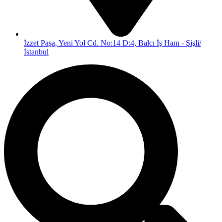
İzzet Paşa, Yeni Yol Cd. No:14 D:4, Balcı İş Hanı - Şişli/
İstanbul