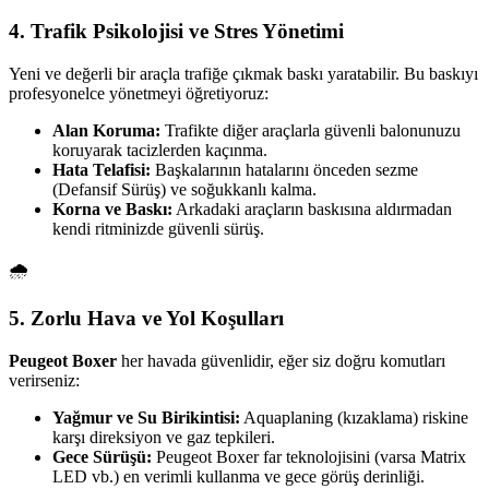
4. Trafik Psikolojisi ve Stres Yönetimi
Yeni ve değerli bir araçla trafiğe çıkmak baskı yaratabilir. Bu baskıyı
profesyonelce yönetmeyi öğretiyoruz:
Alan Koruma:
Trafikte diğer araçlarla güvenli balonunuzu
koruyarak tacizlerden kaçınma.
Hata Telafisi:
Başkalarının hatalarını önceden sezme
(Defansif Sürüş) ve soğukkanlı kalma.
Korna ve Baskı:
Arkadaki araçların baskısına aldırmadan
kendi ritminizde güvenli sürüş.
🌧️
5. Zorlu Hava ve Yol Koşulları
Peugeot Boxer
her havada güvenlidir, eğer siz doğru komutları
verirseniz:
Yağmur ve Su Birikintisi:
Aquaplaning (kızaklama) riskine
karşı direksiyon ve gaz tepkileri.
Gece Sürüşü:
Peugeot Boxer far teknolojisini (varsa Matrix
LED vb.) en verimli kullanma ve gece görüş derinliği.