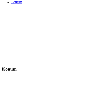
İletişim
İletişim
İzzet Paşa, Yeni Yol Cd. No:14 D:4, Balcı İş Hanı – Şişli/İstanbul
0212 217 29 11
info@direksiyondersi.net
Konum