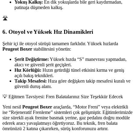
Yokuş Kalkış:
En dik yokuşlarda bile geri kaydırmadan,
patinaja düşmeden kalkış.
🛣️
6. Otoyol ve Yüksek Hız Dinamikleri
Şehir içi ile otoyol sürüşü tamamen farklıdır. Yüksek hızlarda
Peugeot Boxer
stabilitesini yönetin:
Şerit Değiştirme:
Yüksek hızda “S” manevrası yapmadan,
akıcı ve güvenli şerit geçişleri.
Hız Körlüğü:
Hızın getirdiği tünel etkisini kırma ve geniş
açılı bakış teknikleri.
Takip Mesafesi:
Hıza göre değişken takip mesafesi kuralı ve
güvenli duruş alanı.
💡 Eğitmen Tavsiyesi: Fren Balatalarınız Size Teşekkür Edecek
Yeni nesil
Peugeot Boxer
araçlarda, “Motor Freni” veya elektrikli
ise “Rejeneratif Frenleme” sistemleri çok gelişmiştir. Eğitimlerimizde
size sürekli ayak frenine basmak yerine, gaz pedalını doğru modüle
ederek aracı yavaşlatmayı öğretiyoruz. Bu teknik, fren balata
ömrünüzü 2 katına çıkarırken, sürüş konforunuzu artırır.