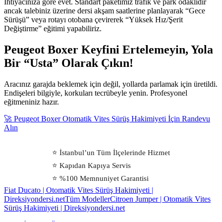
İhtiyacınıza göre evet. Standart paketimiz trafik ve park odaklıdır
ancak talebiniz üzerine dersi akşam saatlerine planlayarak “Gece
Sürüşü” veya rotayı otobana çevirerek “Yüksek Hız/Şerit
Değiştirme” eğitimi yapabiliriz.
Peugeot Boxer Keyfini Ertelemeyin, Yola
Bir “Usta” Olarak Çıkın!
Aracınız garajda beklemek için değil, yollarda parlamak için üretildi.
Endişeleri bilgiyle, korkuları tecrübeyle yenin. Profesyonel
eğitmeniniz hazır.
🚀 Peugeot Boxer Otomatik Vites Sürüş Hakimiyeti İçin Randevu
Alın
⭐ İstanbul’un Tüm İlçelerinde Hizmet
⭐ Kapıdan Kapıya Servis
⭐ %100 Memnuniyet Garantisi
Fiat Ducato | Otomatik Vites Sürüş Hakimiyeti |
Direksiyondersi.net
Tüm Modeller
Citroen Jumper | Otomatik Vites
Sürüş Hakimiyeti | Direksiyondersi.net