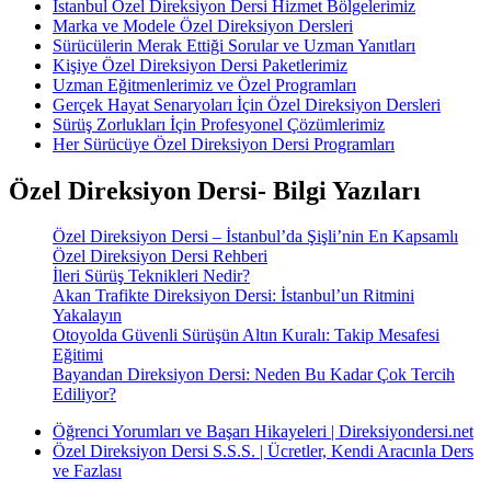
İstanbul Özel Direksiyon Dersi Hizmet Bölgelerimiz
Marka ve Modele Özel Direksiyon Dersleri
Sürücülerin Merak Ettiği Sorular ve Uzman Yanıtları
Kişiye Özel Direksiyon Dersi Paketlerimiz
Uzman Eğitmenlerimiz ve Özel Programları
Gerçek Hayat Senaryoları İçin Özel Direksiyon Dersleri
Sürüş Zorlukları İçin Profesyonel Çözümlerimiz
Her Sürücüye Özel Direksiyon Dersi Programları
Özel Direksiyon Dersi- Bilgi Yazıları
Özel Direksiyon Dersi – İstanbul’da Şişli’nin En Kapsamlı
Özel Direksiyon Dersi Rehberi
İleri Sürüş Teknikleri Nedir?
Akan Trafikte Direksiyon Dersi: İstanbul’un Ritmini
Yakalayın
Otoyolda Güvenli Sürüşün Altın Kuralı: Takip Mesafesi
Eğitimi
Bayandan Direksiyon Dersi: Neden Bu Kadar Çok Tercih
Ediliyor?
Öğrenci Yorumları ve Başarı Hikayeleri | Direksiyondersi.net
Özel Direksiyon Dersi S.S.S. | Ücretler, Kendi Aracınla Ders
ve Fazlası