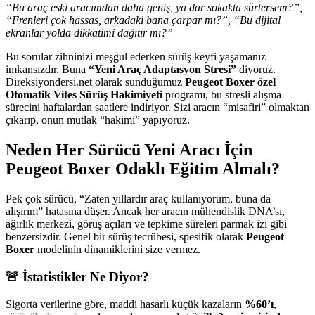
“Bu araç eski aracımdan daha geniş, ya dar sokakta sürtersem?”,
“Frenleri çok hassas, arkadaki bana çarpar mı?”, “Bu dijital
ekranlar yolda dikkatimi dağıtır mı?”
Bu sorular zihninizi meşgul ederken sürüş keyfi yaşamanız
imkansızdır. Buna
“Yeni Araç Adaptasyon Stresi”
diyoruz.
Direksiyondersi.net olarak sunduğumuz
Peugeot Boxer özel
Otomatik Vites Sürüş Hakimiyeti
programı, bu stresli alışma
sürecini haftalardan saatlere indiriyor. Sizi aracın “misafiri” olmaktan
çıkarıp, onun mutlak “hakimi” yapıyoruz.
Neden Her Sürücü Yeni Aracı İçin
Peugeot Boxer Odaklı Eğitim Almalı?
Pek çok sürücü, “Zaten yıllardır araç kullanıyorum, buna da
alışırım” hatasına düşer. Ancak her aracın mühendislik DNA’sı,
ağırlık merkezi, görüş açıları ve tepkime süreleri parmak izi gibi
benzersizdir. Genel bir sürüş tecrübesi, spesifik olarak
Peugeot
Boxer
modelinin dinamiklerini size vermez.
🚨 İstatistikler Ne Diyor?
Sigorta verilerine göre, maddi hasarlı küçük kazaların
%60’ı
,