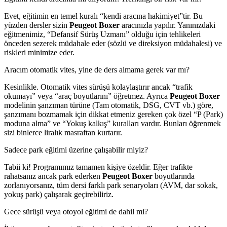
Evet, eğitimin en temel kuralı “kendi aracına hakimiyet”tir. Bu
yüzden dersler sizin
Peugeot Boxer
aracınızla yapılır. Yanınızdaki
eğitmenimiz, “Defansif Sürüş Uzmanı” olduğu için tehlikeleri
önceden sezerek müdahale eder (sözlü ve direksiyon müdahalesi) ve
riskleri minimize eder.
Aracım otomatik vites, yine de ders almama gerek var mı?
Kesinlikle. Otomatik vites sürüşü kolaylaştırır ancak “trafik
okumayı” veya “araç boyutlarını” öğretmez. Ayrıca
Peugeot Boxer
modelinin şanzıman türüne (Tam otomatik, DSG, CVT vb.) göre,
şanzımanı bozmamak için dikkat etmeniz gereken çok özel “P (Park)
moduna alma” ve “Yokuş kalkış” kuralları vardır. Bunları öğrenmek
sizi binlerce liralık masraftan kurtarır.
Sadece park eğitimi üzerine çalışabilir miyiz?
Tabii ki! Programımız tamamen kişiye özeldir. Eğer trafikte
rahatsanız ancak park ederken
Peugeot Boxer
boyutlarında
zorlanıyorsanız, tüm dersi farklı park senaryoları (AVM, dar sokak,
yokuş park) çalışarak geçirebiliriz.
Gece sürüşü veya otoyol eğitimi de dahil mi?