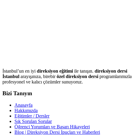
İstanbul’un en iyi
direksiyon eğitimi
ile tanışın.
direksiyon dersi
İstanbul
arayışınıza, birebir
özel direksiyon dersi
programlarımızla
profesyonel ve kalıcı çözümler sunuyoruz.
Bizi Tanıyın
Anasayfa
Hakkımızda
Eğitimler / Dersler
Sık Sorulan Sorular
Öğrenci Yorumları ve Başarı Hikayeleri
Blog | Direksiyon Dersi İpuçları ve Haberleri