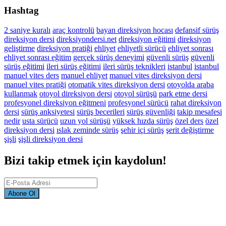
Hashtag
2 saniye kuralı
araç kontrolü
bayan direksiyon hocası
defansif sürüş
direksiyon dersi
direksiyondersi.net
direksiyon eğitimi
direksiyon
geliştirme
direksiyon pratiği
ehliyet
ehliyetli sürücü
ehliyet sonrası
ehliyet sonrası eğitim
gerçek sürüş deneyimi
güvenli sürüş
güvenli
sürüş eğitimi
ileri sürüş eğitimi
ileri sürüş teknikleri
istanbul
istanbul
manuel vites ders
manuel ehliyet
manuel vites direksiyon dersi
manuel vites pratiği
otomatik vites direksiyon dersi
otoyolda araba
kullanmak
otoyol direksiyon dersi
otoyol sürüşü
park etme dersi
profesyonel direksiyon eğitmeni
profesyonel sürücü
rahat direksiyon
dersi
sürüş anksiyetesi
sürüş becerileri
sürüş güvenliği
takip mesafesi
nedir
usta sürücü
uzun yol sürüşü
yüksek hızda sürüş
özel ders
özel
direksiyon dersi
ıslak zeminde sürüş
şehir içi sürüş
şerit değiştirme
şişli
şişli direksiyon dersi
Bizi takip etmek için kaydolun!
Abone Ol