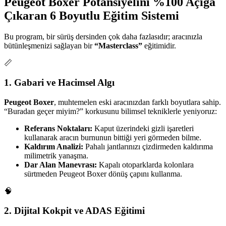
Peugeot Boxer Potansiyelini %100 Açığa
Çıkaran 6 Boyutlu Eğitim Sistemi
Bu program, bir sürüş dersinden çok daha fazlasıdır; aracınızla
bütünleşmenizi sağlayan bir
“Masterclass”
eğitimidir.
📏
1. Gabari ve Hacimsel Algı
Peugeot Boxer
, muhtemelen eski aracınızdan farklı boyutlara sahip.
“Buradan geçer miyim?” korkusunu bilimsel tekniklerle yeniyoruz:
Referans Noktaları:
Kaput üzerindeki gizli işaretleri
kullanarak aracın burnunun bittiği yeri görmeden bilme.
Kaldırım Analizi:
Pahalı jantlarınızı çizdirmeden kaldırıma
milimetrik yanaşma.
Dar Alan Manevrası:
Kapalı otoparklarda kolonlara
sürtmeden Peugeot Boxer dönüş çapını kullanma.
🧠
2. Dijital Kokpit ve ADAS Eğitimi