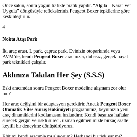
Önce sakin, sonra yoğun trafikte pratik yapılır. “Algıla – Karar Ver –
Uygula” döngüsüyle refleksleriniz Peugeot Boxer tepkilerine göre
keskinleştirilir.
4
Nokta Atışı Park
İki araç arası, L park, çapraz park. Evinizin otoparkında veya
AVM’de, kendi
Peugeot Boxer
aracınızla, dubasız, gerçek hayat
park teknikleri çalışılır.
Aklınıza Takılan Her Şey (S.S.S)
Eski aracımdan sonra Peugeot Boxer modeline alışmam zor olur
mu?
Her araç değişimi bir adaptasyon gerektirir. Ancak
Peugeot Boxer
Otomatik Vites Sürüş Hakimiyeti
programımız, beyninizin yeni
araç dinamiklerini kodlamasını hızlandırır. Kendi başınıza haftalar
sürecek gergin ve riskli süreci, uzman eğitmenimizle birkaç saatte
keyifli bir deneyime dönüştürüyoruz.
Eğitimi kendi aracımla mı alıyorum? Herhangi bir risk var mı?