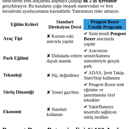
sürücülerin yeni araçlarına alışmaya çalıştığı
ilk 2 ay içerisinde
gerçekleşiyor. Bu kazaların çoğu otopark manevraları ve fren
mesafesini ayarlayamama kaynaklıdır. Yatırımınızı riske atmayın.
Standart
Peugeot Boxer
Eğitim Kriteri
Direksiyon Dersi
Ustalık Programı
✔
Sizin kendi
Peugeot
✘
Kursun eski
Araç Tipi
Boxer
aracınızla
aracıyla yapılır
yapılır
✔
Aracınızın
✘
Dubalarla ezbere
sensör/kamera
Park Eğitimi
dayalı mantık
sistemleriyle gerçek
park
✔
ADAS, Şerit Takip,
Teknoloji
✘
Hiç değinilmez
Start/Stop kullanımı
✔
Peugeot Boxer tork
eğrisine ve
Sürüş Dinamiği
✘
Temel gaz/fren
şanzımanına özel
teknikler
✔
Yakıt/Batarya
✘
Standart
Ekonomi
tasarrufu sağlayan
kullanım
sürüş modları