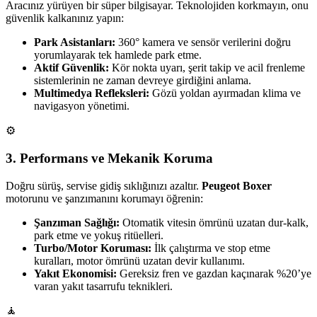
Aracınız yürüyen bir süper bilgisayar. Teknolojiden korkmayın, onu
güvenlik kalkanınız yapın:
Park Asistanları:
360° kamera ve sensör verilerini doğru
yorumlayarak tek hamlede park etme.
Aktif Güvenlik:
Kör nokta uyarı, şerit takip ve acil frenleme
sistemlerinin ne zaman devreye girdiğini anlama.
Multimedya Refleksleri:
Gözü yoldan ayırmadan klima ve
navigasyon yönetimi.
⚙️
3. Performans ve Mekanik Koruma
Doğru sürüş, servise gidiş sıklığınızı azaltır.
Peugeot Boxer
motorunu ve şanzımanını korumayı öğrenin:
Şanzıman Sağlığı:
Otomatik vitesin ömrünü uzatan dur-kalk,
park etme ve yokuş ritüelleri.
Turbo/Motor Koruması:
İlk çalıştırma ve stop etme
kuralları, motor ömrünü uzatan devir kullanımı.
Yakıt Ekonomisi:
Gereksiz fren ve gazdan kaçınarak %20’ye
varan yakıt tasarrufu teknikleri.
🧘