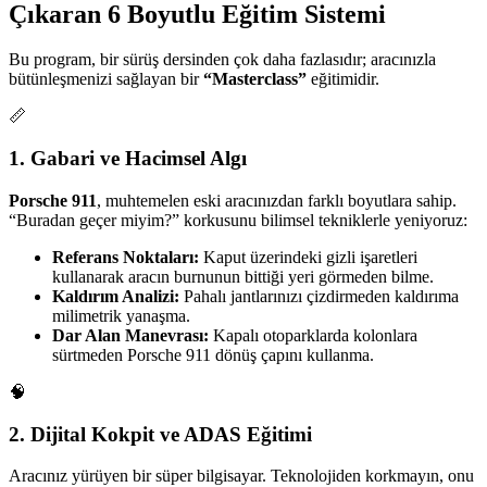
Çıkaran 6 Boyutlu Eğitim Sistemi
Bu program, bir sürüş dersinden çok daha fazlasıdır; aracınızla
bütünleşmenizi sağlayan bir
“Masterclass”
eğitimidir.
📏
1. Gabari ve Hacimsel Algı
Porsche 911
, muhtemelen eski aracınızdan farklı boyutlara sahip.
“Buradan geçer miyim?” korkusunu bilimsel tekniklerle yeniyoruz:
Referans Noktaları:
Kaput üzerindeki gizli işaretleri
kullanarak aracın burnunun bittiği yeri görmeden bilme.
Kaldırım Analizi:
Pahalı jantlarınızı çizdirmeden kaldırıma
milimetrik yanaşma.
Dar Alan Manevrası:
Kapalı otoparklarda kolonlara
sürtmeden Porsche 911 dönüş çapını kullanma.
🧠
2. Dijital Kokpit ve ADAS Eğitimi
Aracınız yürüyen bir süper bilgisayar. Teknolojiden korkmayın, onu