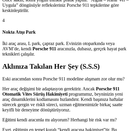
Uygula” döngüsüyle refleksleriniz Porsche 911 tepkilerine göre
keskinleştirilir.
4
Nokta Atışı Park
İki araç arası, L park, çapraz park. Evinizin otoparkında veya
AVM’de, kendi
Porsche 911
aracınızla, dubasız, gerçek hayat park
teknikleri çalışılır.
Aklınıza Takılan Her Şey (S.S.S)
Eski aracımdan sonra Porsche 911 modeline alışmam zor olur mu?
Her araç değişimi bir adaptasyon gerektirir. Ancak
Porsche 911
Otomatik Vites Sürüş Hakimiyeti
programımız, beyninizin yeni
araç dinamiklerini kodlamasını hızlandırır. Kendi başınıza haftalar
sürecek gergin ve riskli süreci, uzman eğitmenimizle birkaç saatte
keyifli bir deneyime dönüştürüyoruz.
Eğitimi kendi aracımla mı alıyorum? Herhangi bir risk var mı?
Evet, eğitimin en temel kuralı “kendi aracına hakimiyet”tir. Bu