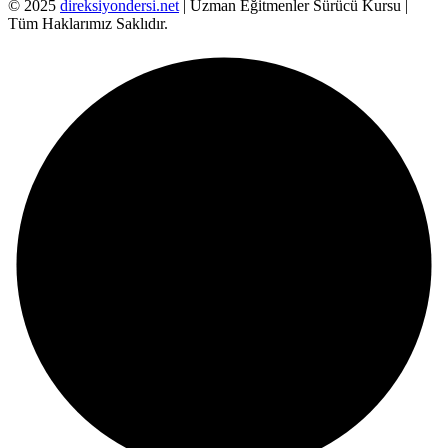
© 2025
direksiyondersi.net
| Uzman Eğitmenler Sürücü Kursu |
Tüm Haklarımız Saklıdır.