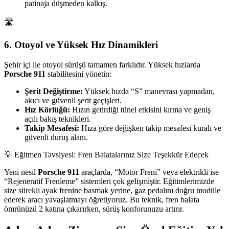
patinaja düşmeden kalkış.
🛣️
6. Otoyol ve Yüksek Hız Dinamikleri
Şehir içi ile otoyol sürüşü tamamen farklıdır. Yüksek hızlarda
Porsche 911
stabilitesini yönetin:
Şerit Değiştirme:
Yüksek hızda “S” manevrası yapmadan,
akıcı ve güvenli şerit geçişleri.
Hız Körlüğü:
Hızın getirdiği tünel etkisini kırma ve geniş
açılı bakış teknikleri.
Takip Mesafesi:
Hıza göre değişken takip mesafesi kuralı ve
güvenli duruş alanı.
💡 Eğitmen Tavsiyesi: Fren Balatalarınız Size Teşekkür Edecek
Yeni nesil
Porsche 911
araçlarda, “Motor Freni” veya elektrikli ise
“Rejeneratif Frenleme” sistemleri çok gelişmiştir. Eğitimlerimizde
size sürekli ayak frenine basmak yerine, gaz pedalını doğru modüle
ederek aracı yavaşlatmayı öğretiyoruz. Bu teknik, fren balata
ömrünüzü 2 katına çıkarırken, sürüş konforunuzu artırır.