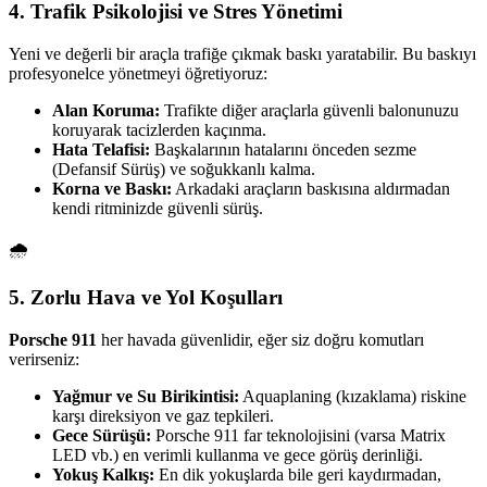
4. Trafik Psikolojisi ve Stres Yönetimi
Yeni ve değerli bir araçla trafiğe çıkmak baskı yaratabilir. Bu baskıyı
profesyonelce yönetmeyi öğretiyoruz:
Alan Koruma:
Trafikte diğer araçlarla güvenli balonunuzu
koruyarak tacizlerden kaçınma.
Hata Telafisi:
Başkalarının hatalarını önceden sezme
(Defansif Sürüş) ve soğukkanlı kalma.
Korna ve Baskı:
Arkadaki araçların baskısına aldırmadan
kendi ritminizde güvenli sürüş.
🌧️
5. Zorlu Hava ve Yol Koşulları
Porsche 911
her havada güvenlidir, eğer siz doğru komutları
verirseniz:
Yağmur ve Su Birikintisi:
Aquaplaning (kızaklama) riskine
karşı direksiyon ve gaz tepkileri.
Gece Sürüşü:
Porsche 911 far teknolojisini (varsa Matrix
LED vb.) en verimli kullanma ve gece görüş derinliği.
Yokuş Kalkış:
En dik yokuşlarda bile geri kaydırmadan,