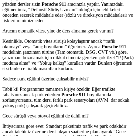
yüzden dersler sizin
Porsche 911
aracınızla yapılır. Yanınızdaki
eğitmenimiz, “Defansif Sürüş Uzmanı” olduğu için tehlikeleri
önceden sezerek müdahale eder (sözlü ve direksiyon müdahalesi) ve
riskleri minimize eder.
Aracım otomatik vites, yine de ders almama gerek var mı?
Kesinlikle. Otomatik vites sürüşü kolaylaştırır ancak “trafik
okumayı” veya “araç boyutlarını” öğretmez. Ayrıca
Porsche 911
modelinin şanzıman türüne (Tam otomatik, DSG, CVT vb.) göre,
şanzımanı bozmamak için dikkat etmeniz gereken çok özel “P (Park)
moduna alma” ve “Yokuş kalkış” kuralları vardır. Bunları öğrenmek
sizi binlerce liralık masraftan kurtarır.
Sadece park eğitimi üzerine çalışabilir miyiz?
Tabii ki! Programımız tamamen kişiye özeldir. Eğer trafikte
rahatsanız ancak park ederken
Porsche 911
boyutlarında
zorlanıyorsanız, tüm dersi farklı park senaryoları (AVM, dar sokak,
yokuş park) çalışarak geçirebiliriz.
Gece sürüşü veya otoyol eğitimi de dahil mi?
İhtiyacınıza göre evet. Standart paketimiz trafik ve park odaklıdır
ancak talebiniz üzerine dersi akşam saatlerine planlayarak “Gece