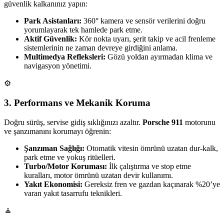
güvenlik kalkanınız yapın:
Park Asistanları:
360° kamera ve sensör verilerini doğru
yorumlayarak tek hamlede park etme.
Aktif Güvenlik:
Kör nokta uyarı, şerit takip ve acil frenleme
sistemlerinin ne zaman devreye girdiğini anlama.
Multimedya Refleksleri:
Gözü yoldan ayırmadan klima ve
navigasyon yönetimi.
⚙️
3. Performans ve Mekanik Koruma
Doğru sürüş, servise gidiş sıklığınızı azaltır.
Porsche 911
motorunu
ve şanzımanını korumayı öğrenin:
Şanzıman Sağlığı:
Otomatik vitesin ömrünü uzatan dur-kalk,
park etme ve yokuş ritüelleri.
Turbo/Motor Koruması:
İlk çalıştırma ve stop etme
kuralları, motor ömrünü uzatan devir kullanımı.
Yakıt Ekonomisi:
Gereksiz fren ve gazdan kaçınarak %20’ye
varan yakıt tasarrufu teknikleri.
🧘