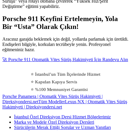
Sürüşü” veya rotayı otobana çevirerek “Yüksek Hız/Şerit
Değiştirme” eğitimi yapabiliriz.
Porsche 911 Keyfini Ertelemeyin, Yola
Bir “Usta” Olarak Çıkın!
Aracınız garajda beklemek için değil, yollarda parlamak için üretildi.
Endişeleri bilgiyle, korkuları tecrübeyle yenin. Profesyonel
eğitmeniniz hazır.
🚀 Porsche 911 Otomatik Vites Sürüş Hakimiyeti İçin Randevu Alın
⭐ İstanbul’un Tüm İlçelerinde Hizmet
⭐ Kapıdan Kapıya Servis
⭐ %100 Memnuniyet Garantisi
Porsche Panamera | Otomatik Vites Sürüş Hakimiyeti |
Direksiyondersi.net
Tüm Modeller
Lexus NX | Otomatik Vites Sürüş
Hakimiyeti | Direksiyondersi.net
İstanbul Özel Direksiyon Dersi Hizmet Bölgelerimiz
Marka ve Modele Özel Direksiyon Dersleri
Sürücülerin Merak Ettiği Sorular ve Uzman Yanıtları