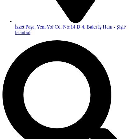
İzzet Paşa, Yeni Yol Cd. No:14 D:4, Balcı İş Hanı - Şişli/
İstanbul