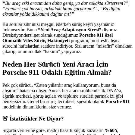
“Bu araç eski aracımdan daha geniş, ya dar sokakta sürtersem?”,
“Frenleri çok hassas, arkadaki bana çarpar mı?”, “Bu dijital
ekranlar yolda dikkatimi dağıtır mı?”
Bu sorular zihninizi meşgul ederken sürüş keyfi yaşamanız
imkansızdır. Buna
“Yeni Araç Adaptasyon Stresi”
diyoruz.
Direksiyondersi.net olarak sunduğumuz
Porsche 911 özel
Otomatik Vites Sürüş Hakimiyeti
programı, bu stresli alışma
sürecini haftalardan saatlere indiriyor. Sizi aracın “misafiri” olmaktan
çıkarıp, onun mutlak “hakimi” yapıyoruz.
Neden Her Sürücü Yeni Aracı İçin
Porsche 911 Odaklı Eğitim Almalı?
Pek çok sürücü, “Zaten yıllardır araç kullanıyorum, buna da
alışırım” hatasına düşer. Ancak her aracın mühendislik DNA’sı,
ağırlık merkezi, görüş açıları ve tepkime süreleri parmak izi gibi
benzersizdir. Genel bir sürüş tecrübesi, spesifik olarak
Porsche 911
modelinin dinamiklerini size vermez.
🚨 İstatistikler Ne Diyor?
Sigorta verilerine göre, maddi hasarlı küçük kazaların
%60’ı
,