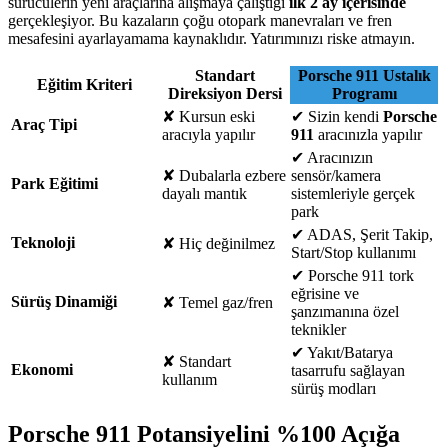
sürücülerin yeni araçlarına alışmaya çalıştığı
ilk 2 ay içerisinde
gerçekleşiyor. Bu kazaların çoğu otopark manevraları ve fren
mesafesini ayarlayamama kaynaklıdır. Yatırımınızı riske atmayın.
Standart
Porsche 911 Ustalık
Eğitim Kriteri
Direksiyon Dersi
Programı
✘
Kursun eski
✔
Sizin kendi
Porsche
Araç Tipi
aracıyla yapılır
911
aracınızla yapılır
✔
Aracınızın
✘
Dubalarla ezbere
sensör/kamera
Park Eğitimi
dayalı mantık
sistemleriyle gerçek
park
✔
ADAS, Şerit Takip,
Teknoloji
✘
Hiç değinilmez
Start/Stop kullanımı
✔
Porsche 911 tork
eğrisine ve
Sürüş Dinamiği
✘
Temel gaz/fren
şanzımanına özel
teknikler
✔
Yakıt/Batarya
✘
Standart
Ekonomi
tasarrufu sağlayan
kullanım
sürüş modları
Porsche 911 Potansiyelini %100 Açığa