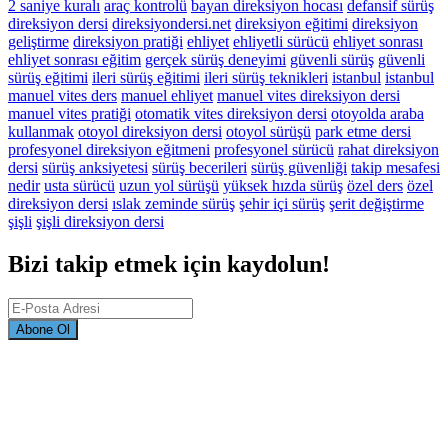
2 saniye kuralı
araç kontrolü
bayan direksiyon hocası
defansif sürüş
direksiyon dersi
direksiyondersi.net
direksiyon eğitimi
direksiyon
geliştirme
direksiyon pratiği
ehliyet
ehliyetli sürücü
ehliyet sonrası
ehliyet sonrası eğitim
gerçek sürüş deneyimi
güvenli sürüş
güvenli
sürüş eğitimi
ileri sürüş eğitimi
ileri sürüş teknikleri
istanbul
istanbul
manuel vites ders
manuel ehliyet
manuel vites direksiyon dersi
manuel vites pratiği
otomatik vites direksiyon dersi
otoyolda araba
kullanmak
otoyol direksiyon dersi
otoyol sürüşü
park etme dersi
profesyonel direksiyon eğitmeni
profesyonel sürücü
rahat direksiyon
dersi
sürüş anksiyetesi
sürüş becerileri
sürüş güvenliği
takip mesafesi
nedir
usta sürücü
uzun yol sürüşü
yüksek hızda sürüş
özel ders
özel
direksiyon dersi
ıslak zeminde sürüş
şehir içi sürüş
şerit değiştirme
şişli
şişli direksiyon dersi
Bizi takip etmek için kaydolun!
Abone Ol