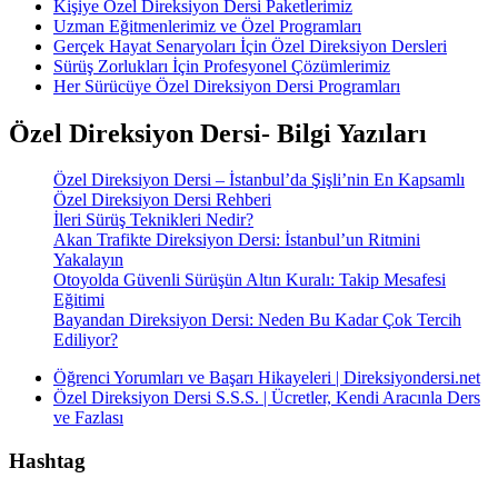
Kişiye Özel Direksiyon Dersi Paketlerimiz
Uzman Eğitmenlerimiz ve Özel Programları
Gerçek Hayat Senaryoları İçin Özel Direksiyon Dersleri
Sürüş Zorlukları İçin Profesyonel Çözümlerimiz
Her Sürücüye Özel Direksiyon Dersi Programları
Özel Direksiyon Dersi- Bilgi Yazıları
Özel Direksiyon Dersi – İstanbul’da Şişli’nin En Kapsamlı
Özel Direksiyon Dersi Rehberi
İleri Sürüş Teknikleri Nedir?
Akan Trafikte Direksiyon Dersi: İstanbul’un Ritmini
Yakalayın
Otoyolda Güvenli Sürüşün Altın Kuralı: Takip Mesafesi
Eğitimi
Bayandan Direksiyon Dersi: Neden Bu Kadar Çok Tercih
Ediliyor?
Öğrenci Yorumları ve Başarı Hikayeleri | Direksiyondersi.net
Özel Direksiyon Dersi S.S.S. | Ücretler, Kendi Aracınla Ders
ve Fazlası
Hashtag