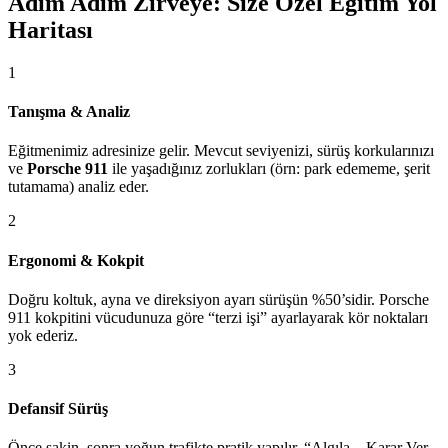
Adım Adım Zirveye: Size Özel Eğitim Yol
Haritası
1
Tanışma & Analiz
Eğitmenimiz adresinize gelir. Mevcut seviyenizi, sürüş korkularınızı
ve
Porsche 911
ile yaşadığınız zorlukları (örn: park edememe, şerit
tutamama) analiz eder.
2
Ergonomi & Kokpit
Doğru koltuk, ayna ve direksiyon ayarı sürüşün %50’sidir. Porsche
911 kokpitini vücudunuza göre “terzi işi” ayarlayarak kör noktaları
yok ederiz.
3
Defansif Sürüş
Önce sakin, sonra yoğun trafikte pratik yapılır. “Algıla – Karar Ver –