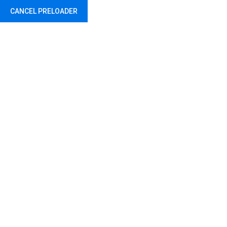
CANCEL PRELOADER