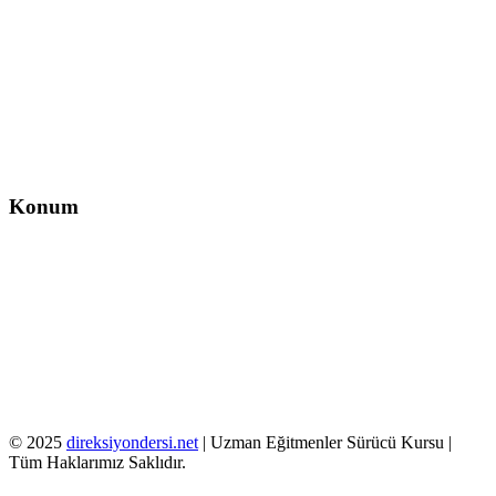
İzzet Paşa, Yeni Yol Cd. No:14 D:4, Balcı İş Hanı – Şişli/İstanbul
0212 217 29 11
info@direksiyondersi.net
Konum
© 2025
direksiyondersi.net
| Uzman Eğitmenler Sürücü Kursu |
Tüm Haklarımız Saklıdır.