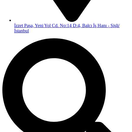
İzzet Paşa, Yeni Yol Cd. No:14 D:4, Balcı İş Hanı - Şişli/
İstanbul