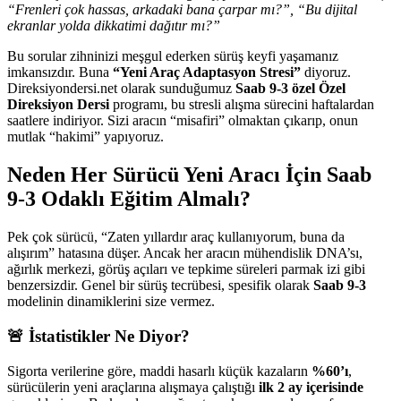
“Frenleri çok hassas, arkadaki bana çarpar mı?”, “Bu dijital
ekranlar yolda dikkatimi dağıtır mı?”
Bu sorular zihninizi meşgul ederken sürüş keyfi yaşamanız
imkansızdır. Buna
“Yeni Araç Adaptasyon Stresi”
diyoruz.
Direksiyondersi.net olarak sunduğumuz
Saab 9-3 özel Özel
Direksiyon Dersi
programı, bu stresli alışma sürecini haftalardan
saatlere indiriyor. Sizi aracın “misafiri” olmaktan çıkarıp, onun
mutlak “hakimi” yapıyoruz.
Neden Her Sürücü Yeni Aracı İçin Saab
9-3 Odaklı Eğitim Almalı?
Pek çok sürücü, “Zaten yıllardır araç kullanıyorum, buna da
alışırım” hatasına düşer. Ancak her aracın mühendislik DNA’sı,
ağırlık merkezi, görüş açıları ve tepkime süreleri parmak izi gibi
benzersizdir. Genel bir sürüş tecrübesi, spesifik olarak
Saab 9-3
modelinin dinamiklerini size vermez.
🚨 İstatistikler Ne Diyor?
Sigorta verilerine göre, maddi hasarlı küçük kazaların
%60’ı
,
sürücülerin yeni araçlarına alışmaya çalıştığı
ilk 2 ay içerisinde