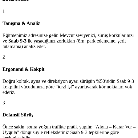
1
Tanışma & Analiz
Eğitmenimiz adresinize gelir. Mevcut seviyenizi, sürüş korkularınızı
ve
Saab 9-3
ile yaşadığınız zorlukları (örn: park edememe, şerit
tutamama) analiz eder.
2
Ergonomi & Kokpit
Doğru koltuk, ayna ve direksiyon ayarı sürüşün %50’sidir. Saab 9-3
kokpitini vücudunuza göre “terzi işi” ayarlayarak kör noktaları yok
ederiz.
3
Defansif Sürüş
Önce sakin, sonra yoğun trafikte pratik yapılır. “Algıla – Karar Ver –
Uygula” döngüsüyle refleksleriniz Saab 9-3 tepkilerine göre
keskinleştirilir.