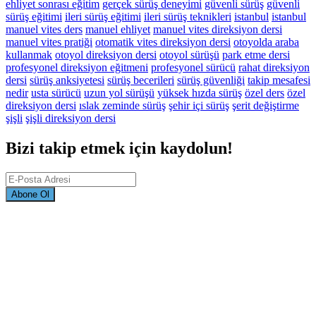
ehliyet sonrası eğitim
gerçek sürüş deneyimi
güvenli sürüş
güvenli
sürüş eğitimi
ileri sürüş eğitimi
ileri sürüş teknikleri
istanbul
istanbul
manuel vites ders
manuel ehliyet
manuel vites direksiyon dersi
manuel vites pratiği
otomatik vites direksiyon dersi
otoyolda araba
kullanmak
otoyol direksiyon dersi
otoyol sürüşü
park etme dersi
profesyonel direksiyon eğitmeni
profesyonel sürücü
rahat direksiyon
dersi
sürüş anksiyetesi
sürüş becerileri
sürüş güvenliği
takip mesafesi
nedir
usta sürücü
uzun yol sürüşü
yüksek hızda sürüş
özel ders
özel
direksiyon dersi
ıslak zeminde sürüş
şehir içi sürüş
şerit değiştirme
şişli
şişli direksiyon dersi
Bizi takip etmek için kaydolun!
Abone Ol