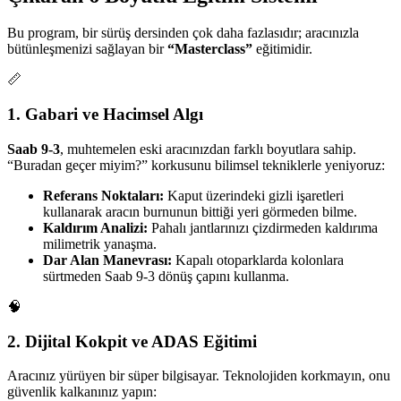
Bu program, bir sürüş dersinden çok daha fazlasıdır; aracınızla
bütünleşmenizi sağlayan bir
“Masterclass”
eğitimidir.
📏
1. Gabari ve Hacimsel Algı
Saab 9-3
, muhtemelen eski aracınızdan farklı boyutlara sahip.
“Buradan geçer miyim?” korkusunu bilimsel tekniklerle yeniyoruz:
Referans Noktaları:
Kaput üzerindeki gizli işaretleri
kullanarak aracın burnunun bittiği yeri görmeden bilme.
Kaldırım Analizi:
Pahalı jantlarınızı çizdirmeden kaldırıma
milimetrik yanaşma.
Dar Alan Manevrası:
Kapalı otoparklarda kolonlara
sürtmeden Saab 9-3 dönüş çapını kullanma.
🧠
2. Dijital Kokpit ve ADAS Eğitimi
Aracınız yürüyen bir süper bilgisayar. Teknolojiden korkmayın, onu
güvenlik kalkanınız yapın: