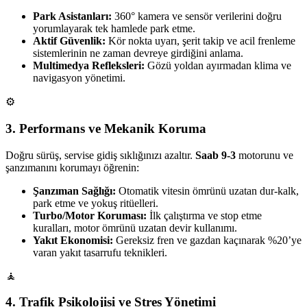
Park Asistanları:
360° kamera ve sensör verilerini doğru
yorumlayarak tek hamlede park etme.
Aktif Güvenlik:
Kör nokta uyarı, şerit takip ve acil frenleme
sistemlerinin ne zaman devreye girdiğini anlama.
Multimedya Refleksleri:
Gözü yoldan ayırmadan klima ve
navigasyon yönetimi.
⚙️
3. Performans ve Mekanik Koruma
Doğru sürüş, servise gidiş sıklığınızı azaltır.
Saab 9-3
motorunu ve
şanzımanını korumayı öğrenin:
Şanzıman Sağlığı:
Otomatik vitesin ömrünü uzatan dur-kalk,
park etme ve yokuş ritüelleri.
Turbo/Motor Koruması:
İlk çalıştırma ve stop etme
kuralları, motor ömrünü uzatan devir kullanımı.
Yakıt Ekonomisi:
Gereksiz fren ve gazdan kaçınarak %20’ye
varan yakıt tasarrufu teknikleri.
🧘
4. Trafik Psikolojisi ve Stres Yönetimi