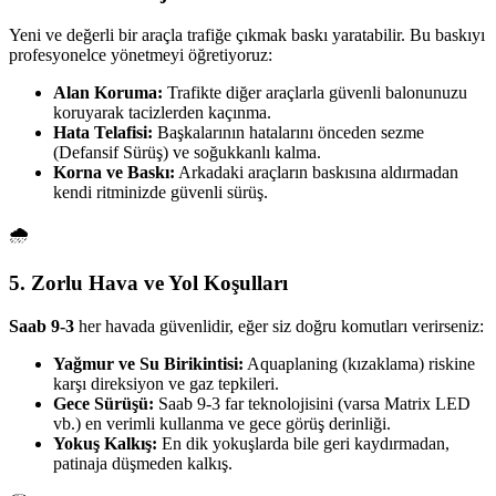
Yeni ve değerli bir araçla trafiğe çıkmak baskı yaratabilir. Bu baskıyı
profesyonelce yönetmeyi öğretiyoruz:
Alan Koruma:
Trafikte diğer araçlarla güvenli balonunuzu
koruyarak tacizlerden kaçınma.
Hata Telafisi:
Başkalarının hatalarını önceden sezme
(Defansif Sürüş) ve soğukkanlı kalma.
Korna ve Baskı:
Arkadaki araçların baskısına aldırmadan
kendi ritminizde güvenli sürüş.
🌧️
5. Zorlu Hava ve Yol Koşulları
Saab 9-3
her havada güvenlidir, eğer siz doğru komutları verirseniz:
Yağmur ve Su Birikintisi:
Aquaplaning (kızaklama) riskine
karşı direksiyon ve gaz tepkileri.
Gece Sürüşü:
Saab 9-3 far teknolojisini (varsa Matrix LED
vb.) en verimli kullanma ve gece görüş derinliği.
Yokuş Kalkış:
En dik yokuşlarda bile geri kaydırmadan,
patinaja düşmeden kalkış.