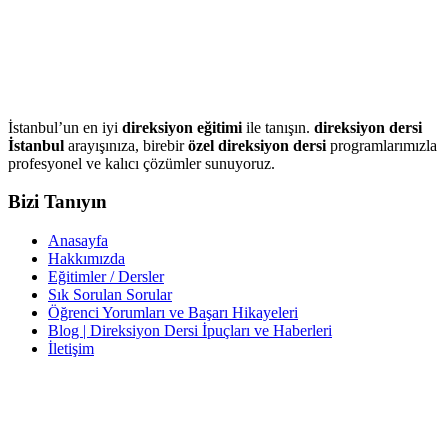
İstanbul’un en iyi
direksiyon eğitimi
ile tanışın.
direksiyon dersi
İstanbul
arayışınıza, birebir
özel direksiyon dersi
programlarımızla
profesyonel ve kalıcı çözümler sunuyoruz.
Bizi Tanıyın
Anasayfa
Hakkımızda
Eğitimler / Dersler
Sık Sorulan Sorular
Öğrenci Yorumları ve Başarı Hikayeleri
Blog | Direksiyon Dersi İpuçları ve Haberleri
İletişim
İletişim