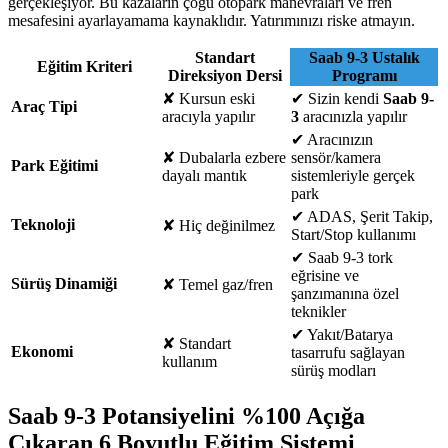
gerçekleşiyor. Bu kazaların çoğu otopark manevraları ve fren
mesafesini ayarlayamama kaynaklıdır. Yatırımınızı riske atmayın.
Standart
Saab 9-3 Ustalık
Eğitim Kriteri
Direksiyon Dersi
Programı
✘
Kursun eski
✔
Sizin kendi
Saab 9-
Araç Tipi
aracıyla yapılır
3
aracınızla yapılır
✔
Aracınızın
✘
Dubalarla ezbere
sensör/kamera
Park Eğitimi
dayalı mantık
sistemleriyle gerçek
park
✔
ADAS, Şerit Takip,
Teknoloji
✘
Hiç değinilmez
Start/Stop kullanımı
✔
Saab 9-3 tork
eğrisine ve
Sürüş Dinamiği
✘
Temel gaz/fren
şanzımanına özel
teknikler
✔
Yakıt/Batarya
✘
Standart
Ekonomi
tasarrufu sağlayan
kullanım
sürüş modları
Saab 9-3 Potansiyelini %100 Açığa
Çıkaran 6 Boyutlu Eğitim Sistemi