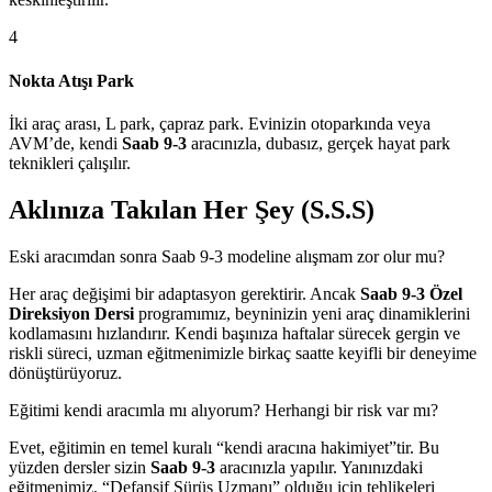
4
Nokta Atışı Park
İki araç arası, L park, çapraz park. Evinizin otoparkında veya
AVM’de, kendi
Saab 9-3
aracınızla, dubasız, gerçek hayat park
teknikleri çalışılır.
Aklınıza Takılan Her Şey (S.S.S)
Eski aracımdan sonra Saab 9-3 modeline alışmam zor olur mu?
Her araç değişimi bir adaptasyon gerektirir. Ancak
Saab 9-3 Özel
Direksiyon Dersi
programımız, beyninizin yeni araç dinamiklerini
kodlamasını hızlandırır. Kendi başınıza haftalar sürecek gergin ve
riskli süreci, uzman eğitmenimizle birkaç saatte keyifli bir deneyime
dönüştürüyoruz.
Eğitimi kendi aracımla mı alıyorum? Herhangi bir risk var mı?
Evet, eğitimin en temel kuralı “kendi aracına hakimiyet”tir. Bu
yüzden dersler sizin
Saab 9-3
aracınızla yapılır. Yanınızdaki
eğitmenimiz, “Defansif Sürüş Uzmanı” olduğu için tehlikeleri