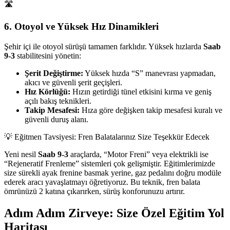
🛣️
6. Otoyol ve Yüksek Hız Dinamikleri
Şehir içi ile otoyol sürüşü tamamen farklıdır. Yüksek hızlarda
Saab
9-3
stabilitesini yönetin:
Şerit Değiştirme:
Yüksek hızda “S” manevrası yapmadan,
akıcı ve güvenli şerit geçişleri.
Hız Körlüğü:
Hızın getirdiği tünel etkisini kırma ve geniş
açılı bakış teknikleri.
Takip Mesafesi:
Hıza göre değişken takip mesafesi kuralı ve
güvenli duruş alanı.
💡 Eğitmen Tavsiyesi: Fren Balatalarınız Size Teşekkür Edecek
Yeni nesil
Saab 9-3
araçlarda, “Motor Freni” veya elektrikli ise
“Rejeneratif Frenleme” sistemleri çok gelişmiştir. Eğitimlerimizde
size sürekli ayak frenine basmak yerine, gaz pedalını doğru modüle
ederek aracı yavaşlatmayı öğretiyoruz. Bu teknik, fren balata
ömrünüzü 2 katına çıkarırken, sürüş konforunuzu artırır.
Adım Adım Zirveye: Size Özel Eğitim Yol
Haritası