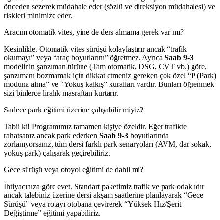
önceden sezerek müdahale eder (sözlü ve direksiyon müdahalesi) ve
riskleri minimize eder.
Aracım otomatik vites, yine de ders almama gerek var mı?
Kesinlikle. Otomatik vites sürüşü kolaylaştırır ancak “trafik
okumayı” veya “araç boyutlarını” öğretmez. Ayrıca
Saab 9-3
modelinin şanzıman türüne (Tam otomatik, DSG, CVT vb.) göre,
şanzımanı bozmamak için dikkat etmeniz gereken çok özel “P (Park)
moduna alma” ve “Yokuş kalkış” kuralları vardır. Bunları öğrenmek
sizi binlerce liralık masraftan kurtarır.
Sadece park eğitimi üzerine çalışabilir miyiz?
Tabii ki! Programımız tamamen kişiye özeldir. Eğer trafikte
rahatsanız ancak park ederken
Saab 9-3
boyutlarında
zorlanıyorsanız, tüm dersi farklı park senaryoları (AVM, dar sokak,
yokuş park) çalışarak geçirebiliriz.
Gece sürüşü veya otoyol eğitimi de dahil mi?
İhtiyacınıza göre evet. Standart paketimiz trafik ve park odaklıdır
ancak talebiniz üzerine dersi akşam saatlerine planlayarak “Gece
Sürüşü” veya rotayı otobana çevirerek “Yüksek Hız/Şerit
Değiştirme” eğitimi yapabiliriz.