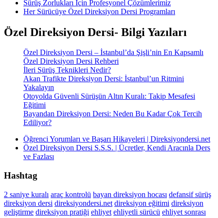
Sürüş Zorlukları İçin Profesyonel Çözümlerimiz
Her Sürücüye Özel Direksiyon Dersi Programları
Özel Direksiyon Dersi- Bilgi Yazıları
Özel Direksiyon Dersi – İstanbul’da Şişli’nin En Kapsamlı
Özel Direksiyon Dersi Rehberi
İleri Sürüş Teknikleri Nedir?
Akan Trafikte Direksiyon Dersi: İstanbul’un Ritmini
Yakalayın
Otoyolda Güvenli Sürüşün Altın Kuralı: Takip Mesafesi
Eğitimi
Bayandan Direksiyon Dersi: Neden Bu Kadar Çok Tercih
Ediliyor?
Öğrenci Yorumları ve Başarı Hikayeleri | Direksiyondersi.net
Özel Direksiyon Dersi S.S.S. | Ücretler, Kendi Aracınla Ders
ve Fazlası
Hashtag
2 saniye kuralı
araç kontrolü
bayan direksiyon hocası
defansif sürüş
direksiyon dersi
direksiyondersi.net
direksiyon eğitimi
direksiyon
geliştirme
direksiyon pratiği
ehliyet
ehliyetli sürücü
ehliyet sonrası