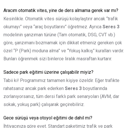
Aracım otomatik vites, yine de ders almama gerek var mı?
Kesinlikle. Otomatik vites sürüşü kolaylaştırır ancak “trafik
okumayı” veya “araç boyutlarını” öğretmez. Ayrıca
Seres 3
modelinin şanzıman türüne (Tam otomatik, DSG, CVT vb.)
göre, şanzımanı bozmamak için dikkat etmeniz gereken çok
özel “P (Park) moduna alma” ve “Yokuş kalkış” kuralları vardır.
Bunları öğrenmek sizi binlerce liralık masraftan kurtarır.
Sadece park eğitimi üzerine çalışabilir miyiz?
Tabii ki! Programımız tamamen kişiye özeldir. Eğer trafikte
rahatsanız ancak park ederken
Seres 3
boyutlarında
zorlanıyorsanız, tüm dersi farklı park senaryoları (AVM, dar
sokak, yokuş park) çalışarak geçirebiliriz.
Gece sürüşü veya otoyol eğitimi de dahil mi?
İhtiyacınıza göre evet. Standart paketimiz trafik ve park