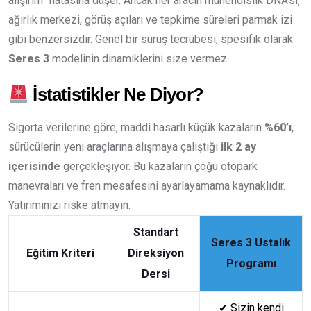
alışırım” hatasına düşer. Ancak her aracın mühendislik DNA’sı,
ağırlık merkezi, görüş açıları ve tepkime süreleri parmak izi
gibi benzersizdir. Genel bir sürüş tecrübesi, spesifik olarak
Seres 3
modelinin dinamiklerini size vermez.
İstatistikler Ne Diyor?
Sigorta verilerine göre, maddi hasarlı küçük kazaların
%60’ı
,
sürücülerin yeni araçlarına alışmaya çalıştığı
ilk 2 ay
içerisinde
gerçekleşiyor. Bu kazaların çoğu otopark
manevraları ve fren mesafesini ayarlayamama kaynaklıdır.
Yatırımınızı riske atmayın.
Standart
Seres 3 Ustalık
Eğitim Kriteri
Direksiyon
Programı
Dersi
✔
Sizin kendi