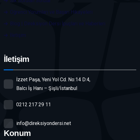
Sık Sorulan Sorular
Öğrenci Yorumları ve Başarı Hikayeleri
Blog | Direksiyon Dersi İpuçları ve Haberleri
İletişim
İletişim
İzzet Paşa, Yeni Yol Cd. No:14 D:4,
Balcı İş Hanı – Şişli/İstanbul
0212 217 29 11
info@direksiyondersi.net
Konum