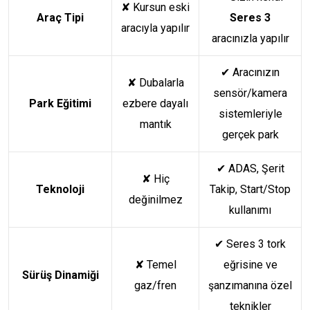
✘
Kursun eski
Araç Tipi
Seres 3
aracıyla yapılır
aracınızla yapılır
✔
Aracınızın
✘
Dubalarla
sensör/kamera
Park Eğitimi
ezbere dayalı
sistemleriyle
mantık
gerçek park
✔
ADAS, Şerit
✘
Hiç
Teknoloji
Takip, Start/Stop
değinilmez
kullanımı
✔
Seres 3 tork
✘
Temel
eğrisine ve
Sürüş Dinamiği
gaz/fren
şanzımanına özel
teknikler