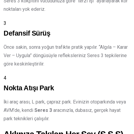
Seres 3 kokpitini vücudunuza göre “terzi işi” ayarlayarak kör
noktaları yok ederiz.
3
Defansif Sürüş
Önce sakin, sonra yoğun trafikte pratik yapılır. “Algıla – Karar
Ver – Uygula” döngüsüyle refleksleriniz Seres 3 tepkilerine
göre keskinleştirilir.
4
Nokta Atışı Park
İki araç arası, L park, çapraz park. Evinizin otoparkında veya
AVM’de, kendi
Seres 3
aracınızla, dubasız, gerçek hayat
park teknikleri çalışılır.