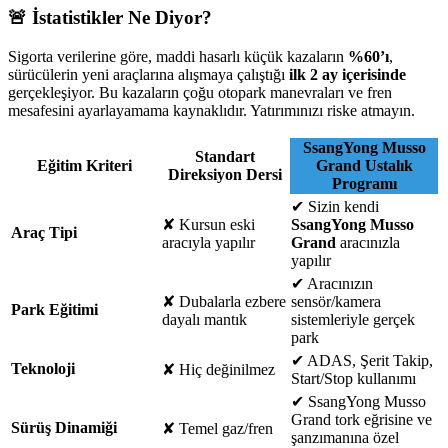
🚨 İstatistikler Ne Diyor?
Sigorta verilerine göre, maddi hasarlı küçük kazaların
%60’ı
,
sürücülerin yeni araçlarına alışmaya çalıştığı
ilk 2 ay içerisinde
gerçekleşiyor. Bu kazaların çoğu otopark manevraları ve fren
mesafesini ayarlayamama kaynaklıdır. Yatırımınızı riske atmayın.
SsangYong Musso
Standart
Eğitim Kriteri
Grand Ustalık
Direksiyon Dersi
Programı
✔
Sizin kendi
✘
Kursun eski
SsangYong Musso
Araç Tipi
aracıyla yapılır
Grand
aracınızla
yapılır
✔
Aracınızın
✘
Dubalarla ezbere
sensör/kamera
Park Eğitimi
dayalı mantık
sistemleriyle gerçek
park
✔
ADAS, Şerit Takip,
Teknoloji
✘
Hiç değinilmez
Start/Stop kullanımı
✔
SsangYong Musso
Grand tork eğrisine ve
Sürüş Dinamiği
✘
Temel gaz/fren
şanzımanına özel