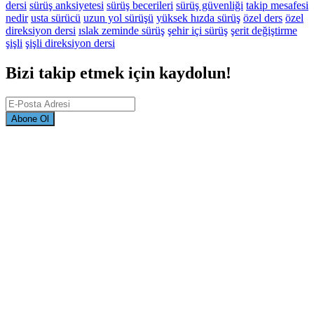
dersi
sürüş anksiyetesi
sürüş becerileri
sürüş güvenliği
takip mesafesi
nedir
usta sürücü
uzun yol sürüşü
yüksek hızda sürüş
özel ders
özel
direksiyon dersi
ıslak zeminde sürüş
şehir içi sürüş
şerit değiştirme
şişli
şişli direksiyon dersi
Bizi takip etmek için kaydolun!
Abone Ol