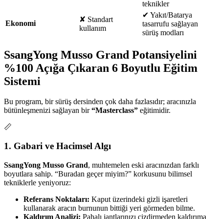
teknikler
✔
Yakıt/Batarya
✘
Standart
Ekonomi
tasarrufu sağlayan
kullanım
sürüş modları
SsangYong Musso Grand Potansiyelini
%100 Açığa Çıkaran 6 Boyutlu Eğitim
Sistemi
Bu program, bir sürüş dersinden çok daha fazlasıdır; aracınızla
bütünleşmenizi sağlayan bir
“Masterclass”
eğitimidir.
📏
1. Gabari ve Hacimsel Algı
SsangYong Musso Grand
, muhtemelen eski aracınızdan farklı
boyutlara sahip. “Buradan geçer miyim?” korkusunu bilimsel
tekniklerle yeniyoruz:
Referans Noktaları:
Kaput üzerindeki gizli işaretleri
kullanarak aracın burnunun bittiği yeri görmeden bilme.
Kaldırım Analizi:
Pahalı jantlarınızı çizdirmeden kaldırıma