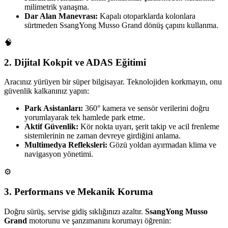
milimetrik yanaşma.
Dar Alan Manevrası:
Kapalı otoparklarda kolonlara
sürtmeden SsangYong Musso Grand dönüş çapını kullanma.
🧠
2. Dijital Kokpit ve ADAS Eğitimi
Aracınız yürüyen bir süper bilgisayar. Teknolojiden korkmayın, onu
güvenlik kalkanınız yapın:
Park Asistanları:
360° kamera ve sensör verilerini doğru
yorumlayarak tek hamlede park etme.
Aktif Güvenlik:
Kör nokta uyarı, şerit takip ve acil frenleme
sistemlerinin ne zaman devreye girdiğini anlama.
Multimedya Refleksleri:
Gözü yoldan ayırmadan klima ve
navigasyon yönetimi.
⚙️
3. Performans ve Mekanik Koruma
Doğru sürüş, servise gidiş sıklığınızı azaltır.
SsangYong Musso
Grand
motorunu ve şanzımanını korumayı öğrenin: