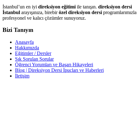
İstanbul’un en iyi
direksiyon eğitimi
ile tanışın.
direksiyon dersi
İstanbul
arayışınıza, birebir
özel direksiyon dersi
programlarımızla
profesyonel ve kalıcı çözümler sunuyoruz.
Bizi Tanıyın
Anasayfa
Hakkımızda
Eğitimler / Dersler
Sık Sorulan Sorular
Öğrenci Yorumları ve Başarı Hikayeleri
Blog | Direksiyon Dersi İpuçları ve Haberleri
İletişim
İletişim
İzzet Paşa, Yeni Yol Cd. No:14 D:4, Balcı İş Hanı – Şişli/İstanbul
0212 217 29 11