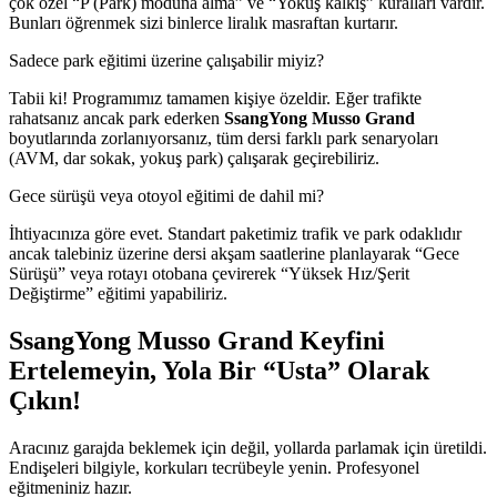
çok özel “P (Park) moduna alma” ve “Yokuş kalkış” kuralları vardır.
Bunları öğrenmek sizi binlerce liralık masraftan kurtarır.
Sadece park eğitimi üzerine çalışabilir miyiz?
Tabii ki! Programımız tamamen kişiye özeldir. Eğer trafikte
rahatsanız ancak park ederken
SsangYong Musso Grand
boyutlarında zorlanıyorsanız, tüm dersi farklı park senaryoları
(AVM, dar sokak, yokuş park) çalışarak geçirebiliriz.
Gece sürüşü veya otoyol eğitimi de dahil mi?
İhtiyacınıza göre evet. Standart paketimiz trafik ve park odaklıdır
ancak talebiniz üzerine dersi akşam saatlerine planlayarak “Gece
Sürüşü” veya rotayı otobana çevirerek “Yüksek Hız/Şerit
Değiştirme” eğitimi yapabiliriz.
SsangYong Musso Grand Keyfini
Ertelemeyin, Yola Bir “Usta” Olarak
Çıkın!
Aracınız garajda beklemek için değil, yollarda parlamak için üretildi.
Endişeleri bilgiyle, korkuları tecrübeyle yenin. Profesyonel
eğitmeniniz hazır.