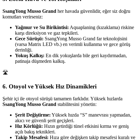
SsangYong Musso Grand
her havada güvenlidir, eğer siz doğru
komutları verirseniz:
Yağmur ve Su Birikintisi:
Aquaplaning (kızaklama) riskine
karşı direksiyon ve gaz tepkileri.
Gece Sürüşü:
SsangYong Musso Grand far teknolojisini
(varsa Matrix LED vb.) en verimli kullanma ve gece görüş
derinliği.
Yokuş Kalkış:
En dik yokuşlarda bile geri kaydırmadan,
patinaja düşmeden kalkış.
🛣️
6. Otoyol ve Yüksek Hız Dinamikleri
Şehir içi ile otoyol sürüşü tamamen farklıdır. Yüksek hızlarda
SsangYong Musso Grand
stabilitesini yönetin:
Şerit Değiştirme:
Yüksek hızda “S” manevrası yapmadan,
akıcı ve güvenli şerit geçişleri.
Hız Körlüğü:
Hızın getirdiği tünel etkisini kırma ve geniş
açılı bakış teknikleri.
Takip Mesafesi:
Hıza göre değişken takip mesafesi kuralı ve