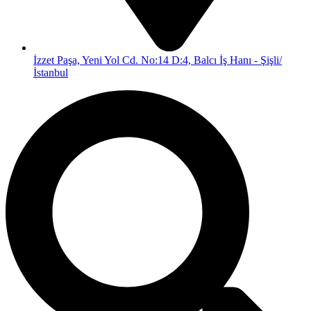
İzzet Paşa, Yeni Yol Cd. No:14 D:4, Balcı İş Hanı - Şişli/
İstanbul