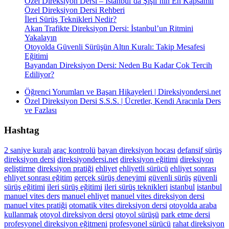
Özel Direksiyon Dersi – İstanbul’da Şişli’nin En Kapsamlı
Özel Direksiyon Dersi Rehberi
İleri Sürüş Teknikleri Nedir?
Akan Trafikte Direksiyon Dersi: İstanbul’un Ritmini
Yakalayın
Otoyolda Güvenli Sürüşün Altın Kuralı: Takip Mesafesi
Eğitimi
Bayandan Direksiyon Dersi: Neden Bu Kadar Çok Tercih
Ediliyor?
Öğrenci Yorumları ve Başarı Hikayeleri | Direksiyondersi.net
Özel Direksiyon Dersi S.S.S. | Ücretler, Kendi Aracınla Ders
ve Fazlası
Hashtag
2 saniye kuralı
araç kontrolü
bayan direksiyon hocası
defansif sürüş
direksiyon dersi
direksiyondersi.net
direksiyon eğitimi
direksiyon
geliştirme
direksiyon pratiği
ehliyet
ehliyetli sürücü
ehliyet sonrası
ehliyet sonrası eğitim
gerçek sürüş deneyimi
güvenli sürüş
güvenli
sürüş eğitimi
ileri sürüş eğitimi
ileri sürüş teknikleri
istanbul
istanbul
manuel vites ders
manuel ehliyet
manuel vites direksiyon dersi
manuel vites pratiği
otomatik vites direksiyon dersi
otoyolda araba
kullanmak
otoyol direksiyon dersi
otoyol sürüşü
park etme dersi
profesyonel direksiyon eğitmeni
profesyonel sürücü
rahat direksiyon