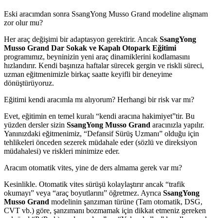
Eski aracımdan sonra SsangYong Musso Grand modeline alışmam
zor olur mu?
Her araç değişimi bir adaptasyon gerektirir. Ancak
SsangYong
Musso Grand Dar Sokak ve Kapalı Otopark Eğitimi
programımız, beyninizin yeni araç dinamiklerini kodlamasını
hızlandırır. Kendi başınıza haftalar sürecek gergin ve riskli süreci,
uzman eğitmenimizle birkaç saatte keyifli bir deneyime
dönüştürüyoruz.
Eğitimi kendi aracımla mı alıyorum? Herhangi bir risk var mı?
Evet, eğitimin en temel kuralı “kendi aracına hakimiyet”tir. Bu
yüzden dersler sizin
SsangYong Musso Grand
aracınızla yapılır.
Yanınızdaki eğitmenimiz, “Defansif Sürüş Uzmanı” olduğu için
tehlikeleri önceden sezerek müdahale eder (sözlü ve direksiyon
müdahalesi) ve riskleri minimize eder.
Aracım otomatik vites, yine de ders almama gerek var mı?
Kesinlikle. Otomatik vites sürüşü kolaylaştırır ancak “trafik
okumayı” veya “araç boyutlarını” öğretmez. Ayrıca
SsangYong
Musso Grand
modelinin şanzıman türüne (Tam otomatik, DSG,
CVT vb.) göre, şanzımanı bozmamak için dikkat etmeniz gereken