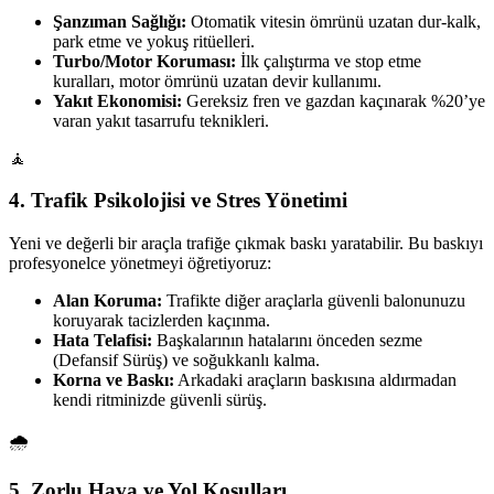
Şanzıman Sağlığı:
Otomatik vitesin ömrünü uzatan dur-kalk,
park etme ve yokuş ritüelleri.
Turbo/Motor Koruması:
İlk çalıştırma ve stop etme
kuralları, motor ömrünü uzatan devir kullanımı.
Yakıt Ekonomisi:
Gereksiz fren ve gazdan kaçınarak %20’ye
varan yakıt tasarrufu teknikleri.
🧘
4. Trafik Psikolojisi ve Stres Yönetimi
Yeni ve değerli bir araçla trafiğe çıkmak baskı yaratabilir. Bu baskıyı
profesyonelce yönetmeyi öğretiyoruz:
Alan Koruma:
Trafikte diğer araçlarla güvenli balonunuzu
koruyarak tacizlerden kaçınma.
Hata Telafisi:
Başkalarının hatalarını önceden sezme
(Defansif Sürüş) ve soğukkanlı kalma.
Korna ve Baskı:
Arkadaki araçların baskısına aldırmadan
kendi ritminizde güvenli sürüş.
🌧️
5. Zorlu Hava ve Yol Koşulları