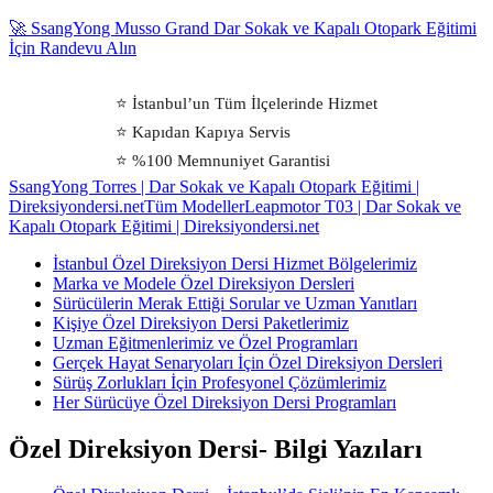
🚀 SsangYong Musso Grand Dar Sokak ve Kapalı Otopark Eğitimi
İçin Randevu Alın
⭐ İstanbul’un Tüm İlçelerinde Hizmet
⭐ Kapıdan Kapıya Servis
⭐ %100 Memnuniyet Garantisi
SsangYong Torres | Dar Sokak ve Kapalı Otopark Eğitimi |
Direksiyondersi.net
Tüm Modeller
Leapmotor T03 | Dar Sokak ve
Kapalı Otopark Eğitimi | Direksiyondersi.net
İstanbul Özel Direksiyon Dersi Hizmet Bölgelerimiz
Marka ve Modele Özel Direksiyon Dersleri
Sürücülerin Merak Ettiği Sorular ve Uzman Yanıtları
Kişiye Özel Direksiyon Dersi Paketlerimiz
Uzman Eğitmenlerimiz ve Özel Programları
Gerçek Hayat Senaryoları İçin Özel Direksiyon Dersleri
Sürüş Zorlukları İçin Profesyonel Çözümlerimiz
Her Sürücüye Özel Direksiyon Dersi Programları
Özel Direksiyon Dersi- Bilgi Yazıları