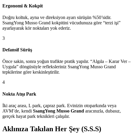
Ergonomi & Kokpit
Doğru koltuk, ayna ve direksiyon ayarı sürüşün %50’sidir.
SsangYong Musso Grand kokpitini vücudunuza göre “terzi işi”
ayarlayarak kör noktaları yok ederiz.
3
Defansif Sürüş
Önce sakin, sonra yoğun trafikte pratik yapılır. “Algıla – Karar Ver –
Uygula” döngüsüyle refleksleriniz SsangYong Musso Grand
tepkilerine göre keskinleştirilir.
4
Nokta Atışı Park
İki araç arası, L park, çapraz park. Evinizin otoparkında veya
AVM’de, kendi
SsangYong Musso Grand
aracınızla, dubasız,
gerçek hayat park teknikleri çalışılır.
Aklınıza Takılan Her Şey (S.S.S)