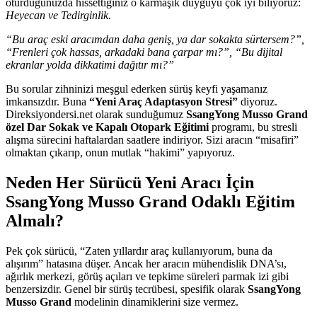
oturduğunuzda hissettiğiniz o karmaşık duyguyu çok iyi biliyoruz:
Heyecan ve Tedirginlik.
“Bu araç eski aracımdan daha geniş, ya dar sokakta sürtersem?”,
“Frenleri çok hassas, arkadaki bana çarpar mı?”, “Bu dijital
ekranlar yolda dikkatimi dağıtır mı?”
Bu sorular zihninizi meşgul ederken sürüş keyfi yaşamanız
imkansızdır. Buna
“Yeni Araç Adaptasyon Stresi”
diyoruz.
Direksiyondersi.net olarak sunduğumuz
SsangYong Musso Grand
özel Dar Sokak ve Kapalı Otopark Eğitimi
programı, bu stresli
alışma sürecini haftalardan saatlere indiriyor. Sizi aracın “misafiri”
olmaktan çıkarıp, onun mutlak “hakimi” yapıyoruz.
Neden Her Sürücü Yeni Aracı İçin
SsangYong Musso Grand Odaklı Eğitim
Almalı?
Pek çok sürücü, “Zaten yıllardır araç kullanıyorum, buna da
alışırım” hatasına düşer. Ancak her aracın mühendislik DNA’sı,
ağırlık merkezi, görüş açıları ve tepkime süreleri parmak izi gibi
benzersizdir. Genel bir sürüş tecrübesi, spesifik olarak
SsangYong
Musso Grand
modelinin dinamiklerini size vermez.