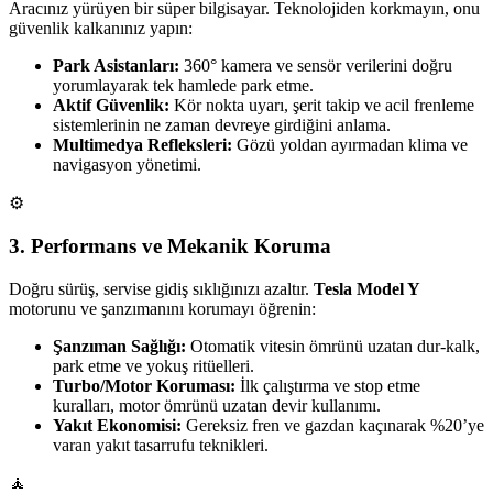
Aracınız yürüyen bir süper bilgisayar. Teknolojiden korkmayın, onu
güvenlik kalkanınız yapın:
Park Asistanları:
360° kamera ve sensör verilerini doğru
yorumlayarak tek hamlede park etme.
Aktif Güvenlik:
Kör nokta uyarı, şerit takip ve acil frenleme
sistemlerinin ne zaman devreye girdiğini anlama.
Multimedya Refleksleri:
Gözü yoldan ayırmadan klima ve
navigasyon yönetimi.
⚙️
3. Performans ve Mekanik Koruma
Doğru sürüş, servise gidiş sıklığınızı azaltır.
Tesla Model Y
motorunu ve şanzımanını korumayı öğrenin:
Şanzıman Sağlığı:
Otomatik vitesin ömrünü uzatan dur-kalk,
park etme ve yokuş ritüelleri.
Turbo/Motor Koruması:
İlk çalıştırma ve stop etme
kuralları, motor ömrünü uzatan devir kullanımı.
Yakıt Ekonomisi:
Gereksiz fren ve gazdan kaçınarak %20’ye
varan yakıt tasarrufu teknikleri.
🧘