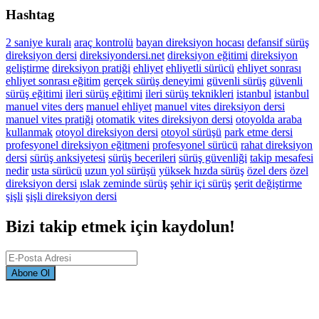
Hashtag
2 saniye kuralı
araç kontrolü
bayan direksiyon hocası
defansif sürüş
direksiyon dersi
direksiyondersi.net
direksiyon eğitimi
direksiyon
geliştirme
direksiyon pratiği
ehliyet
ehliyetli sürücü
ehliyet sonrası
ehliyet sonrası eğitim
gerçek sürüş deneyimi
güvenli sürüş
güvenli
sürüş eğitimi
ileri sürüş eğitimi
ileri sürüş teknikleri
istanbul
istanbul
manuel vites ders
manuel ehliyet
manuel vites direksiyon dersi
manuel vites pratiği
otomatik vites direksiyon dersi
otoyolda araba
kullanmak
otoyol direksiyon dersi
otoyol sürüşü
park etme dersi
profesyonel direksiyon eğitmeni
profesyonel sürücü
rahat direksiyon
dersi
sürüş anksiyetesi
sürüş becerileri
sürüş güvenliği
takip mesafesi
nedir
usta sürücü
uzun yol sürüşü
yüksek hızda sürüş
özel ders
özel
direksiyon dersi
ıslak zeminde sürüş
şehir içi sürüş
şerit değiştirme
şişli
şişli direksiyon dersi
Bizi takip etmek için kaydolun!
Abone Ol