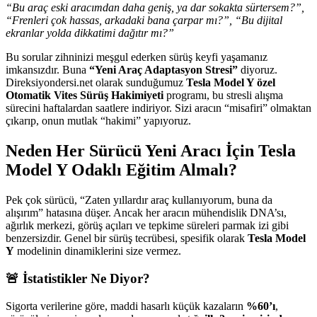
“Bu araç eski aracımdan daha geniş, ya dar sokakta sürtersem?”,
“Frenleri çok hassas, arkadaki bana çarpar mı?”, “Bu dijital
ekranlar yolda dikkatimi dağıtır mı?”
Bu sorular zihninizi meşgul ederken sürüş keyfi yaşamanız
imkansızdır. Buna
“Yeni Araç Adaptasyon Stresi”
diyoruz.
Direksiyondersi.net olarak sunduğumuz
Tesla Model Y özel
Otomatik Vites Sürüş Hakimiyeti
programı, bu stresli alışma
sürecini haftalardan saatlere indiriyor. Sizi aracın “misafiri” olmaktan
çıkarıp, onun mutlak “hakimi” yapıyoruz.
Neden Her Sürücü Yeni Aracı İçin Tesla
Model Y Odaklı Eğitim Almalı?
Pek çok sürücü, “Zaten yıllardır araç kullanıyorum, buna da
alışırım” hatasına düşer. Ancak her aracın mühendislik DNA’sı,
ağırlık merkezi, görüş açıları ve tepkime süreleri parmak izi gibi
benzersizdir. Genel bir sürüş tecrübesi, spesifik olarak
Tesla Model
Y
modelinin dinamiklerini size vermez.
🚨 İstatistikler Ne Diyor?
Sigorta verilerine göre, maddi hasarlı küçük kazaların
%60’ı
,