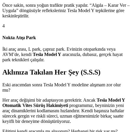
Önce sakin, sonra yoğun trafikte pratik yapılır. “Algıla – Karar Ver –
Uygula” döngüsüyle refleksleriniz Tesla Model Y tepkilerine göre
keskinleştirilir.
4
Nokta Atışı Park
İki araç arası, L park, çapraz park. Evinizin otoparkında veya
AVM’de, kendi
Tesla Model Y
aracınızla, dubasız, gerçek hayat
park teknikleri çalışılır.
Aklınıza Takılan Her Şey (S.S.S)
Eski aracımdan sonra Tesla Model Y modeline alışmam zor olur
mu?
Her araç değişimi bir adaptasyon gerektirir. Ancak
Tesla Model Y
Otomatik Vites Sürüş Hakimiyeti
programımız, beyninizin yeni
araç dinamiklerini kodlamasını hızlandırır. Kendi başınıza haftalar
sürecek gergin ve riskli süreci, uzman eğitmenimizle birkaç saatte
keyifli bir deneyime dönüştürüyoruz.
Eğitimi kendi aracımla mı alıyorum? Herhangi bir risk var mı?