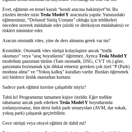
Evet, eğitimin en temel kuralı “kendi aracına hakimiyet”tir. Bu
yüzden dersler sizin
Tesla Model Y
aracınızla yapılır. Yanınızdaki
eğitmenimiz, “Defansif Sürüş Uzmanı” olduğu için tehlikeleri
önceden sezerek müdahale eder (sözlü ve direksiyon müdahalesi) ve
riskleri minimize eder.
Aracım otomatik vites, yine de ders almama gerek var mı?
Kesinlikle. Otomatik vites sürüşü kolaylaştırır ancak “trafik
okumayı” veya “araç boyutlarını” öğretmez. Ayrıca
Tesla Model Y
modelinin şanzıman türüne (Tam otomatik, DSG, CVT vb.) göre,
şanzımanı bozmamak için dikkat etmeniz gereken çok özel “P (Park)
moduna alma” ve “Yokuş kalkış” kuralları vardır. Bunları öğrenmek
sizi binlerce liralık masraftan kurtarır.
Sadece park eğitimi üzerine çalışabilir miyiz?
Tabii ki! Programımız tamamen kişiye özeldir. Eğer trafikte
rahatsanız ancak park ederken
Tesla Model Y
boyutlarında
zorlanıyorsanız, tüm dersi farklı park senaryoları (AVM, dar sokak,
yokuş park) çalışarak geçirebiliriz.
Gece sürüşü veya otoyol eğitimi de dahil mi?