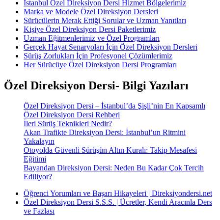
İstanbul Özel Direksiyon Dersi Hizmet Bölgelerimiz
Marka ve Modele Özel Direksiyon Dersleri
Sürücülerin Merak Ettiği Sorular ve Uzman Yanıtları
Kişiye Özel Direksiyon Dersi Paketlerimiz
Uzman Eğitmenlerimiz ve Özel Programları
Gerçek Hayat Senaryoları İçin Özel Direksiyon Dersleri
Sürüş Zorlukları İçin Profesyonel Çözümlerimiz
Her Sürücüye Özel Direksiyon Dersi Programları
Özel Direksiyon Dersi- Bilgi Yazıları
Özel Direksiyon Dersi – İstanbul’da Şişli’nin En Kapsamlı
Özel Direksiyon Dersi Rehberi
İleri Sürüş Teknikleri Nedir?
Akan Trafikte Direksiyon Dersi: İstanbul’un Ritmini
Yakalayın
Otoyolda Güvenli Sürüşün Altın Kuralı: Takip Mesafesi
Eğitimi
Bayandan Direksiyon Dersi: Neden Bu Kadar Çok Tercih
Ediliyor?
Öğrenci Yorumları ve Başarı Hikayeleri | Direksiyondersi.net
Özel Direksiyon Dersi S.S.S. | Ücretler, Kendi Aracınla Ders
ve Fazlası