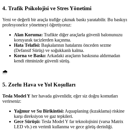
4. Trafik Psikolojisi ve Stres Yönetimi
Yeni ve değerli bir araçla trafiğe çıkmak baskı yaratabilir. Bu baskıyı
profesyonelce yönetmeyi öğretiyoruz:
Alan Koruma:
Trafikte diğer araçlarla güvenli balonunuzu
koruyarak tacizlerden kaçınma.
Hata Telafisi:
Başkalarının hatalarını önceden sezme
(Defansif Sürüş) ve soğukkanlı kalma.
Korna ve Baskı:
Arkadaki araçların baskısına aldırmadan
kendi ritminizde güvenli sürüş.
🌧️
5. Zorlu Hava ve Yol Koşulları
Tesla Model Y
her havada güvenlidir, eğer siz doğru komutları
verirseniz:
Yağmur ve Su Birikintisi:
Aquaplaning (kızaklama) riskine
karşı direksiyon ve gaz tepkileri.
Gece Sürüşü:
Tesla Model Y far teknolojisini (varsa Matrix
LED vb.) en verimli kullanma ve gece görüş derinliği.