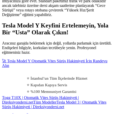
İhtiyacınıza göre evet. Standart paketimiz trafik ve park odaklıdır
ancak talebiniz üzerine dersi akşam saatlerine planlayarak “Gece
Sürüşü” veya rotayı otobana çevirerek “Yüksek Hız/Şerit
Değiştirme” eğitimi yapabiliriz.
Tesla Model Y Keyfini Ertelemeyin, Yola
Bir “Usta” Olarak Çıkın!
Aracınız garajda beklemek için değil, yollarda parlamak için üretildi.
Endişeleri bilgiyle, korkuları tecrübeyle yenin. Profesyonel
eğitmeniniz hazır.
🚀 Tesla Model Y Otomatik Vites Sürüş Hakimiyeti İçin Randevu
Alın
⭐ İstanbul’un Tüm İlçelerinde Hizmet
⭐ Kapıdan Kapıya Servis
⭐ %100 Memnuniyet Garantisi
Togg T10X | Otomatik Vites Sürüş Hakimiyeti |
Direksiyondersi.net
Tüm Modeller
Tesla Model 3 | Otomatik Vites
Sürüş Hakimiyeti | Direksiyondersi.net