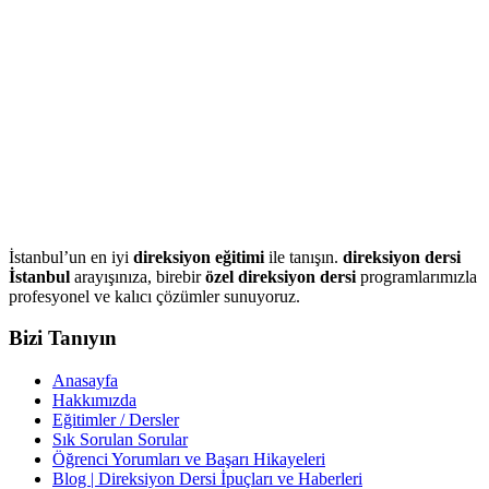
İstanbul’un en iyi
direksiyon eğitimi
ile tanışın.
direksiyon dersi
İstanbul
arayışınıza, birebir
özel direksiyon dersi
programlarımızla
profesyonel ve kalıcı çözümler sunuyoruz.
Bizi Tanıyın
Anasayfa
Hakkımızda
Eğitimler / Dersler
Sık Sorulan Sorular
Öğrenci Yorumları ve Başarı Hikayeleri
Blog | Direksiyon Dersi İpuçları ve Haberleri