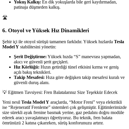
Yokuş Kalkış:
En dik yokuşlarda bile geri kaydırmadan,
patinaja düşmeden kalkış.
🛣️
6. Otoyol ve Yüksek Hız Dinamikleri
Şehir içi ile otoyol sürüşü tamamen farklıdır. Yüksek hızlarda
Tesla
Model Y
stabilitesini yönetin:
Şerit Değiştirme:
Yüksek hızda “S” manevrası yapmadan,
akıcı ve güvenli şerit geçişleri.
Hız Körlüğü:
Hızın getirdiği tünel etkisini kırma ve geniş
açılı bakış teknikleri.
Takip Mesafesi:
Hıza göre değişken takip mesafesi kuralı ve
güvenli duruş alanı.
💡 Eğitmen Tavsiyesi: Fren Balatalarınız Size Teşekkür Edecek
Yeni nesil
Tesla Model Y
araçlarda, “Motor Freni” veya elektrikli
ise “Rejeneratif Frenleme” sistemleri çok gelişmiştir. Eğitimlerimizde
size sürekli ayak frenine basmak yerine, gaz pedalını doğru modüle
ederek aracı yavaşlatmayı öğretiyoruz. Bu teknik, fren balata
ömrünüzü 2 katına çıkarırken, sürüş konforunuzu artırır.