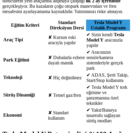
sürücülerin yeni araçlarına alışmaya çalıştığı
ilk 2 ay içerisinde
gerçekleşiyor. Bu kazaların çoğu otopark manevraları ve fren
mesafesini ayarlayamama kaynaklıdır. Yatırımınızı riske atmayın.
Standart
Tesla Model Y
Eğitim Kriteri
Direksiyon Dersi
Ustalık Programı
✔
Sizin kendi
Tesla
✘
Kursun eski
Araç Tipi
Model Y
aracınızla
aracıyla yapılır
yapılır
✔
Aracınızın
✘
Dubalarla ezbere
sensör/kamera
Park Eğitimi
dayalı mantık
sistemleriyle gerçek
park
✔
ADAS, Şerit Takip,
Teknoloji
✘
Hiç değinilmez
Start/Stop kullanımı
✔
Tesla Model Y tork
eğrisine ve
Sürüş Dinamiği
✘
Temel gaz/fren
şanzımanına özel
teknikler
✔
Yakıt/Batarya
✘
Standart
Ekonomi
tasarrufu sağlayan
kullanım
sürüş modları