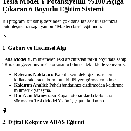
Tesla Model Y Potansiyelini %100 Açığa
Çıkaran 6 Boyutlu Eğitim Sistemi
Bu program, bir sürüş dersinden çok daha fazlasıdır; aracınızla
bütünleşmenizi sağlayan bir
“Masterclass”
eğitimidir.
📏
1. Gabari ve Hacimsel Algı
Tesla Model Y
, muhtemelen eski aracınızdan farklı boyutlara sahip.
“Buradan geçer miyim?” korkusunu bilimsel tekniklerle yeniyoruz:
Referans Noktaları:
Kaput üzerindeki gizli işaretleri
kullanarak aracın burnunun bittiği yeri görmeden bilme.
Kaldırım Analizi:
Pahalı jantlarınızı çizdirmeden kaldırıma
milimetrik yanaşma.
Dar Alan Manevrası:
Kapalı otoparklarda kolonlara
sürtmeden Tesla Model Y dönüş çapını kullanma.
🧠
2. Dijital Kokpit ve ADAS Eğitimi