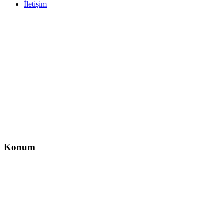
İletişim
İletişim
İzzet Paşa, Yeni Yol Cd. No:14 D:4, Balcı İş Hanı – Şişli/İstanbul
0212 217 29 11
info@direksiyondersi.net
Konum