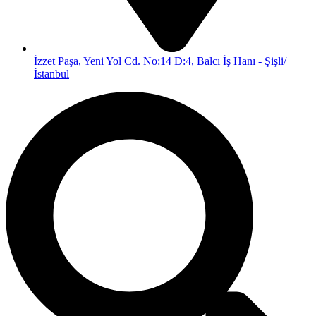
İzzet Paşa, Yeni Yol Cd. No:14 D:4, Balcı İş Hanı - Şişli/
İstanbul