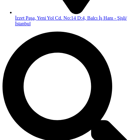
İzzet Paşa, Yeni Yol Cd. No:14 D:4, Balcı İş Hanı - Şişli/
İstanbul