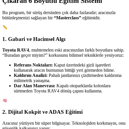
Çıkaran 6 Boyutlu Eğitim Sistemi
Bu program, bir sürüş dersinden çok daha fazlasıdır; aracınızla
bütünleşmenizi sağlayan bir
“Masterclass”
eğitimidir.
1. Gabari ve Hacimsel Algı
Toyota RAV4
, muhtemelen eski aracınızdan farklı boyutlara sahip.
“Buradan geçer miyim?” korkusunu bilimsel tekniklerle yeniyoruz:
Referans Noktaları:
Kaput üzerindeki gizli işaretleri
kullanarak aracın burnunun bittiği yeri görmeden bilme.
Kaldırım Analizi:
Pahalı jantlarınızı çizdirmeden kaldırıma
milimetrik yanaşma.
Dar Alan Manevrası:
Kapalı otoparklarda kolonlara
sürtmeden Toyota RAV4 dönüş çapını kullanma.
2. Dijital Kokpit ve ADAS Eğitimi
Aracınız yürüyen bir süper bilgisayar. Teknolojiden korkmayın, onu
güvenlik kalkanınız yapın: