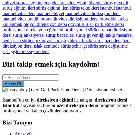
ehliyet sonrası eğitim
gerçek sürüş deneyimi
güvenli sürüş
güvenli
sürüş eğitimi
ileri sürüş eğitimi
ileri sürüş teknikleri
istanbul
istanbul
manuel vites ders
manuel ehliyet
manuel vites direksiyon dersi
manuel vites pratiği
otomatik vites direksiyon dersi
otoyolda araba
kullanmak
otoyol direksiyon dersi
otoyol sürüşü
park etme dersi
profesyonel direksiyon eğitmeni
profesyonel sürücü
rahat direksiyon
dersi
sürüş anksiyetesi
sürüş becerileri
sürüş güvenliği
takip mesafesi
nedir
usta sürücü
uzun yol sürüşü
yüksek hızda sürüş
özel ders
özel
direksiyon dersi
ıslak zeminde sürüş
şehir içi sürüş
şerit değiştirme
şişli
şişli direksiyon dersi
Bizi takip etmek için kaydolun!
Abone Ol
İstanbul’un en iyi
direksiyon eğitimi
ile tanışın.
direksiyon dersi
İstanbul
arayışınıza, birebir
özel direksiyon dersi
programlarımızla
profesyonel ve kalıcı çözümler sunuyoruz.
Bizi Tanıyın
Anasayfa