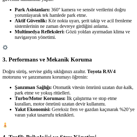
Park Asistanları:
360° kamera ve sensör verilerini doğru
yorumlayarak tek hamlede park etme.
Aktif Güvenlik:
Kör nokta uyarı, şerit takip ve acil frenleme
sistemlerinin ne zaman devreye girdiğini anlama.
Multimedya Refleksleri:
Gözü yoldan ayırmadan klima ve
navigasyon yönetimi.
3. Performans ve Mekanik Koruma
Doğru sürüş, servise gidiş sıklığınızı azaltır.
Toyota RAV4
motorunu ve şanzımanını korumayı öğrenin:
Şanzıman Sağlığı:
Otomatik vitesin ömrünü uzatan dur-kalk,
park etme ve yokuş ritüelleri.
Turbo/Motor Koruması:
İlk çalıştırma ve stop etme
kuralları, motor ömrünü uzatan devir kullanımı.
Yakıt Ekonomisi:
Gereksiz fren ve gazdan kaçınarak %20’ye
varan yakıt tasarrufu teknikleri.