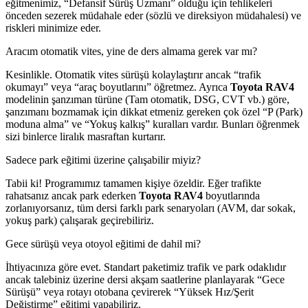
eğitmenimiz, “Defansif Sürüş Uzmanı” olduğu için tehlikeleri
önceden sezerek müdahale eder (sözlü ve direksiyon müdahalesi) ve
riskleri minimize eder.
Aracım otomatik vites, yine de ders almama gerek var mı?
Kesinlikle. Otomatik vites sürüşü kolaylaştırır ancak “trafik
okumayı” veya “araç boyutlarını” öğretmez. Ayrıca
Toyota RAV4
modelinin şanzıman türüne (Tam otomatik, DSG, CVT vb.) göre,
şanzımanı bozmamak için dikkat etmeniz gereken çok özel “P (Park)
moduna alma” ve “Yokuş kalkış” kuralları vardır. Bunları öğrenmek
sizi binlerce liralık masraftan kurtarır.
Sadece park eğitimi üzerine çalışabilir miyiz?
Tabii ki! Programımız tamamen kişiye özeldir. Eğer trafikte
rahatsanız ancak park ederken
Toyota RAV4
boyutlarında
zorlanıyorsanız, tüm dersi farklı park senaryoları (AVM, dar sokak,
yokuş park) çalışarak geçirebiliriz.
Gece sürüşü veya otoyol eğitimi de dahil mi?
İhtiyacınıza göre evet. Standart paketimiz trafik ve park odaklıdır
ancak talebiniz üzerine dersi akşam saatlerine planlayarak “Gece
Sürüşü” veya rotayı otobana çevirerek “Yüksek Hız/Şerit
Değiştirme” eğitimi yapabiliriz.