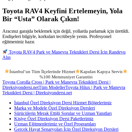
Toyota RAV4 Keyfini Ertelemeyin, Yola
Bir “Usta” Olarak Çıkın!
Aracınız garajda beklemek için değil, yollarda parlamak için üretildi.
Endişeleri bilgiyle, korkuları tecrübeyle yenin. Profesyonel
eğitmeniniz hazır.
Toyota RAV4 Park ve Manevra Teknikleri Dersi İçin Randevu
Alın
İstanbul’un Tüm İlçelerinde Hizmet
Kapıdan Kapıya Servis
%100 Memnuniyet Garantisi
Toyota Corolla Cross | Park ve Manevra Teknikleri Dersi |
Direksiyondersi.net
Tüm Modeller
Toyota Hilux | Park ve Manevra
Teknikleri Dersi | Direksiyondersi.net
İstanbul Özel Direksiyon Dersi Hizmet Bölgelerimiz
Marka ve Modele Özel Direksiyon Dersleri
Sürücülerin Merak Ettiği Sorular ve Uzman Yanıtları
Kişiye Özel Direksiyon Dersi Paketlerimiz
Uzman Eğitmenlerimiz ve Özel Programları
Gerçek Hayat Senaryoları İçin Özel Direksiyon Dersleri