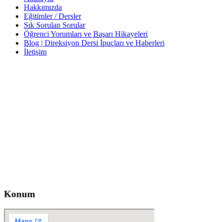
Hakkımızda
Eğitimler / Dersler
Sık Sorulan Sorular
Öğrenci Yorumları ve Başarı Hikayeleri
Blog | Direksiyon Dersi İpuçları ve Haberleri
İletişim
İletişim
İzzet Paşa, Yeni Yol Cd. No:14 D:4, Balcı İş Hanı – Şişli/İstanbul
0212 217 29 11
info@direksiyondersi.net
Konum