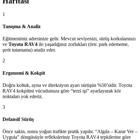
Haritası
1
Tanışma & Analiz
Eğitmenimiz adresinize gelir. Mevcut seviyenizi, sürüş korkularınızı
ve
Toyota RAV4
ile yaşadığınız zorlukları (örn: park edememe,
şerit tutamama) analiz eder.
2
Ergonomi & Kokpit
Doğru koltuk, ayna ve direksiyon ayarı sürüşün %50’sidir. Toyota
RAV4 kokpitini vücudunuza göre “terzi işi” ayarlayarak kör
noktaları yok ederiz.
3
Defansif Sürüş
Önce sakin, sonra yoğun trafikte pratik yapılır. “Algıla – Karar Ver –
Uygula” döngüsüyle refleksleriniz Toyota RAV4 tepkilerine göre