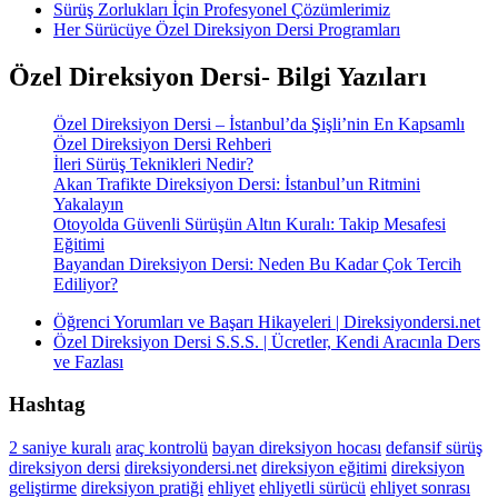
Sürüş Zorlukları İçin Profesyonel Çözümlerimiz
Her Sürücüye Özel Direksiyon Dersi Programları
Özel Direksiyon Dersi- Bilgi Yazıları
Özel Direksiyon Dersi – İstanbul’da Şişli’nin En Kapsamlı
Özel Direksiyon Dersi Rehberi
İleri Sürüş Teknikleri Nedir?
Akan Trafikte Direksiyon Dersi: İstanbul’un Ritmini
Yakalayın
Otoyolda Güvenli Sürüşün Altın Kuralı: Takip Mesafesi
Eğitimi
Bayandan Direksiyon Dersi: Neden Bu Kadar Çok Tercih
Ediliyor?
Öğrenci Yorumları ve Başarı Hikayeleri | Direksiyondersi.net
Özel Direksiyon Dersi S.S.S. | Ücretler, Kendi Aracınla Ders
ve Fazlası
Hashtag
2 saniye kuralı
araç kontrolü
bayan direksiyon hocası
defansif sürüş
direksiyon dersi
direksiyondersi.net
direksiyon eğitimi
direksiyon
geliştirme
direksiyon pratiği
ehliyet
ehliyetli sürücü
ehliyet sonrası