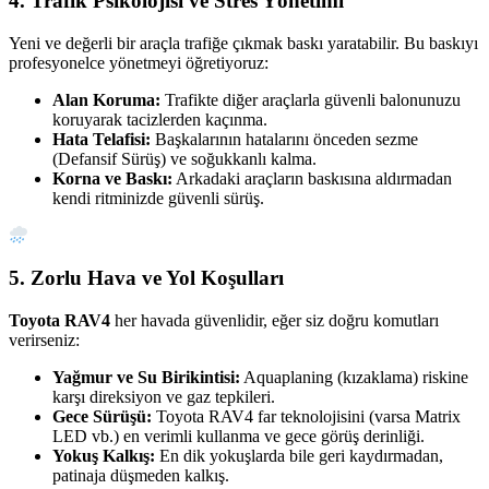
4. Trafik Psikolojisi ve Stres Yönetimi
Yeni ve değerli bir araçla trafiğe çıkmak baskı yaratabilir. Bu baskıyı
profesyonelce yönetmeyi öğretiyoruz:
Alan Koruma:
Trafikte diğer araçlarla güvenli balonunuzu
koruyarak tacizlerden kaçınma.
Hata Telafisi:
Başkalarının hatalarını önceden sezme
(Defansif Sürüş) ve soğukkanlı kalma.
Korna ve Baskı:
Arkadaki araçların baskısına aldırmadan
kendi ritminizde güvenli sürüş.
5. Zorlu Hava ve Yol Koşulları
Toyota RAV4
her havada güvenlidir, eğer siz doğru komutları
verirseniz:
Yağmur ve Su Birikintisi:
Aquaplaning (kızaklama) riskine
karşı direksiyon ve gaz tepkileri.
Gece Sürüşü:
Toyota RAV4 far teknolojisini (varsa Matrix
LED vb.) en verimli kullanma ve gece görüş derinliği.
Yokuş Kalkış:
En dik yokuşlarda bile geri kaydırmadan,
patinaja düşmeden kalkış.