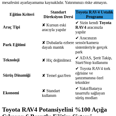
mesafesini ayarlayamama kaynaklıdır. Yatırımınızı riske atmayın.
Standart
Toyota RAV4 Ustalık
Eğitim Kriteri
Direksiyon Dersi
Programı
✔
Sizin kendi
Toyota
✘
Kursun eski
Araç Tipi
RAV4
aracınızla
aracıyla yapılır
yapılır
✔
Aracınızın
✘
Dubalarla ezbere
sensör/kamera
Park Eğitimi
dayalı mantık
sistemleriyle gerçek
park
✔
ADAS, Şerit Takip,
Teknoloji
✘
Hiç değinilmez
Start/Stop kullanımı
✔
Toyota RAV4 tork
eğrisine ve
Sürüş Dinamiği
✘
Temel gaz/fren
şanzımanına özel
teknikler
✔
Yakıt/Batarya
✘
Standart
Ekonomi
tasarrufu sağlayan
kullanım
sürüş modları
Toyota RAV4 Potansiyelini %100 Açığa