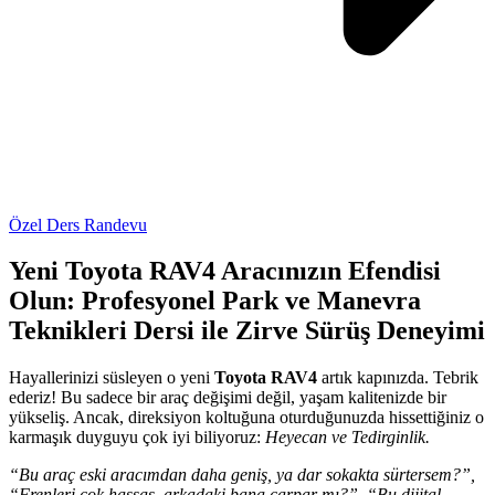
Özel Ders Randevu
Yeni Toyota RAV4 Aracınızın Efendisi
Olun: Profesyonel Park ve Manevra
Teknikleri Dersi ile Zirve Sürüş Deneyimi
Hayallerinizi süsleyen o yeni
Toyota RAV4
artık kapınızda. Tebrik
ederiz! Bu sadece bir araç değişimi değil, yaşam kalitenizde bir
yükseliş. Ancak, direksiyon koltuğuna oturduğunuzda hissettiğiniz o
karmaşık duyguyu çok iyi biliyoruz:
Heyecan ve Tedirginlik.
“Bu araç eski aracımdan daha geniş, ya dar sokakta sürtersem?”,
“Frenleri çok hassas, arkadaki bana çarpar mı?”, “Bu dijital