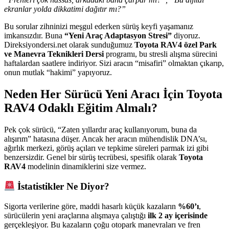
ekranlar yolda dikkatimi dağıtır mı?”
Bu sorular zihninizi meşgul ederken sürüş keyfi yaşamanız
imkansızdır. Buna
“Yeni Araç Adaptasyon Stresi”
diyoruz.
Direksiyondersi.net olarak sunduğumuz
Toyota RAV4 özel Park
ve Manevra Teknikleri Dersi
programı, bu stresli alışma sürecini
haftalardan saatlere indiriyor. Sizi aracın “misafiri” olmaktan çıkarıp,
onun mutlak “hakimi” yapıyoruz.
Neden Her Sürücü Yeni Aracı İçin Toyota
RAV4 Odaklı Eğitim Almalı?
Pek çok sürücü, “Zaten yıllardır araç kullanıyorum, buna da
alışırım” hatasına düşer. Ancak her aracın mühendislik DNA’sı,
ağırlık merkezi, görüş açıları ve tepkime süreleri parmak izi gibi
benzersizdir. Genel bir sürüş tecrübesi, spesifik olarak
Toyota
RAV4
modelinin dinamiklerini size vermez.
İstatistikler Ne Diyor?
Sigorta verilerine göre, maddi hasarlı küçük kazaların
%60’ı
,
sürücülerin yeni araçlarına alışmaya çalıştığı
ilk 2 ay içerisinde
gerçekleşiyor. Bu kazaların çoğu otopark manevraları ve fren