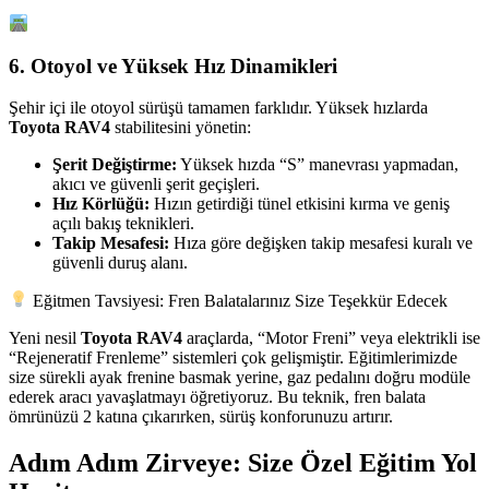
6. Otoyol ve Yüksek Hız Dinamikleri
Şehir içi ile otoyol sürüşü tamamen farklıdır. Yüksek hızlarda
Toyota RAV4
stabilitesini yönetin:
Şerit Değiştirme:
Yüksek hızda “S” manevrası yapmadan,
akıcı ve güvenli şerit geçişleri.
Hız Körlüğü:
Hızın getirdiği tünel etkisini kırma ve geniş
açılı bakış teknikleri.
Takip Mesafesi:
Hıza göre değişken takip mesafesi kuralı ve
güvenli duruş alanı.
Eğitmen Tavsiyesi: Fren Balatalarınız Size Teşekkür Edecek
Yeni nesil
Toyota RAV4
araçlarda, “Motor Freni” veya elektrikli ise
“Rejeneratif Frenleme” sistemleri çok gelişmiştir. Eğitimlerimizde
size sürekli ayak frenine basmak yerine, gaz pedalını doğru modüle
ederek aracı yavaşlatmayı öğretiyoruz. Bu teknik, fren balata
ömrünüzü 2 katına çıkarırken, sürüş konforunuzu artırır.
Adım Adım Zirveye: Size Özel Eğitim Yol