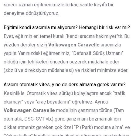
süreci, uzman eğitmenimizle birkaç saatte keyifli bir
deneyime dönüştürüyoruz.
Eğitimi kendi aracımla mı alıyorum? Herhangi bir risk var mı?
Evet, eğitimin en temel kuralı “kendi aracına hakimiyet”tir. Bu
yüzden dersler sizin
Volkswagen Caravelle
aracınızla
yapılır. Yanınızdaki eğitmenimiz, “Defansif Sürüş Uzmanı”
olduğu için tehlikeleri önceden sezerek müdahale eder
(sözlü ve direksiyon müdahalesi) ve riskleri minimize eder.
Aracım otomatik vites, yine de ders almama gerek var mı?
Kesinlikle. Otomatik vites sürüşü kolaylaştırır ancak “trafik
okumayı” veya “araç boyutlarını” öğretmez. Ayrıca
Volkswagen Caravelle
modelinin şanzıman türüne (Tam
otomatik, DSG, CVT vb.) göre, şanzımanı bozmamak için
dikkat etmeniz gereken çok özel “P (Park) moduna alma” ve
“Yokuş kalkış” kuralları vardır. Bunları öğrenmek sizi binlerce