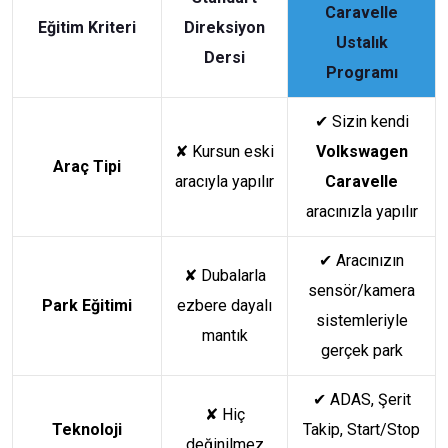
Caravelle
Eğitim Kriteri
Direksiyon
Ustalık
Dersi
Programı
✔
Sizin kendi
✘
Kursun eski
Volkswagen
Araç Tipi
aracıyla yapılır
Caravelle
aracınızla yapılır
✔
Aracınızın
✘
Dubalarla
sensör/kamera
Park Eğitimi
ezbere dayalı
sistemleriyle
mantık
gerçek park
✔
ADAS, Şerit
✘
Hiç
Teknoloji
Takip, Start/Stop
değinilmez