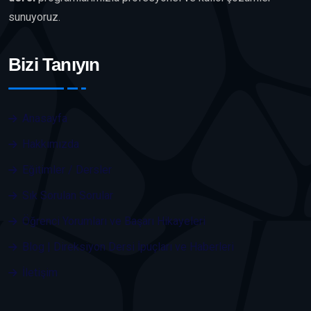
sunuyoruz.
Bizi Tanıyın
Anasayfa
Hakkımızda
Eğitimler / Dersler
Sık Sorulan Sorular
Öğrenci Yorumları ve Başarı Hikayeleri
Blog | Direksiyon Dersi İpuçları ve Haberleri
İletişim