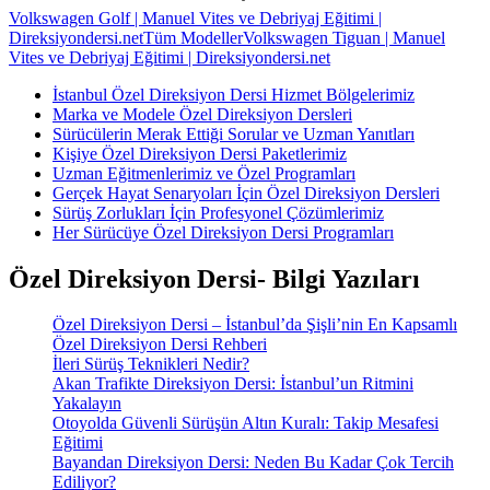
Volkswagen Golf | Manuel Vites ve Debriyaj Eğitimi |
Direksiyondersi.net
Tüm Modeller
Volkswagen Tiguan | Manuel
Vites ve Debriyaj Eğitimi | Direksiyondersi.net
İstanbul Özel Direksiyon Dersi Hizmet Bölgelerimiz
Marka ve Modele Özel Direksiyon Dersleri
Sürücülerin Merak Ettiği Sorular ve Uzman Yanıtları
Kişiye Özel Direksiyon Dersi Paketlerimiz
Uzman Eğitmenlerimiz ve Özel Programları
Gerçek Hayat Senaryoları İçin Özel Direksiyon Dersleri
Sürüş Zorlukları İçin Profesyonel Çözümlerimiz
Her Sürücüye Özel Direksiyon Dersi Programları
Özel Direksiyon Dersi- Bilgi Yazıları
Özel Direksiyon Dersi – İstanbul’da Şişli’nin En Kapsamlı
Özel Direksiyon Dersi Rehberi
İleri Sürüş Teknikleri Nedir?
Akan Trafikte Direksiyon Dersi: İstanbul’un Ritmini
Yakalayın
Otoyolda Güvenli Sürüşün Altın Kuralı: Takip Mesafesi
Eğitimi
Bayandan Direksiyon Dersi: Neden Bu Kadar Çok Tercih
Ediliyor?