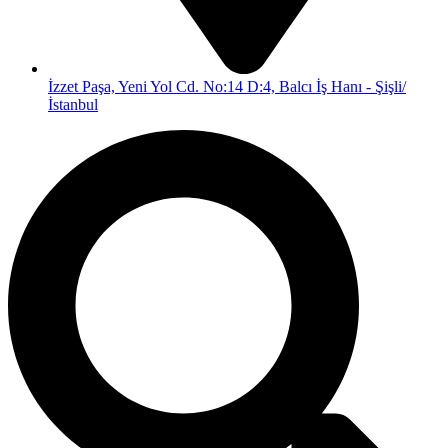
İzzet Paşa, Yeni Yol Cd. No:14 D:4, Balcı İş Hanı - Şişli/
İstanbul