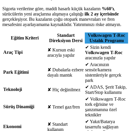
Sigorta verilerine göre, maddi hasarlı küçük kazaların
%60’ı
,
sürücülerin yeni araçlarına alışmaya çalıştığı
ilk 2 ay içerisinde
gerçekleşiyor. Bu kazaların çoğu otopark manevraları ve fren
mesafesini ayarlayamama kaynaklıdır. Yatırımınızı riske atmayın.
Standart
Volkswagen T-Roc
Eğitim Kriteri
Direksiyon Dersi
Ustalık Programı
✔
Sizin kendi
✘
Kursun eski
Araç Tipi
Volkswagen T-Roc
aracıyla yapılır
aracınızla yapılır
✔
Aracınızın
✘
Dubalarla ezbere
sensör/kamera
Park Eğitimi
dayalı mantık
sistemleriyle gerçek
park
✔
ADAS, Şerit Takip,
Teknoloji
✘
Hiç değinilmez
Start/Stop kullanımı
✔
Volkswagen T-Roc
tork eğrisine ve
Sürüş Dinamiği
✘
Temel gaz/fren
şanzımanına özel
teknikler
✔
Yakıt/Batarya
✘
Standart
Ekonomi
tasarrufu sağlayan
kullanım