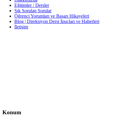
Eğitimler / Dersler
Sık Sorulan Sorular
Öğrenci Yorumları ve Başarı Hikayeleri
Blog | Direksiyon Dersi İpuçları ve Haberleri
İletişim
İletişim
İzzet Paşa, Yeni Yol Cd. No:14 D:4, Balcı İş Hanı – Şişli/İstanbul
0212 217 29 11
info@direksiyondersi.net
Konum