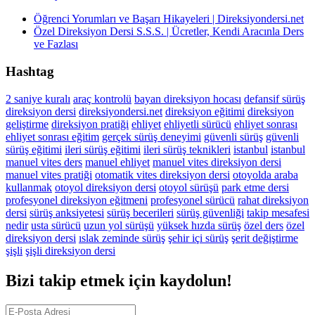
Öğrenci Yorumları ve Başarı Hikayeleri | Direksiyondersi.net
Özel Direksiyon Dersi S.S.S. | Ücretler, Kendi Aracınla Ders
ve Fazlası
Hashtag
2 saniye kuralı
araç kontrolü
bayan direksiyon hocası
defansif sürüş
direksiyon dersi
direksiyondersi.net
direksiyon eğitimi
direksiyon
geliştirme
direksiyon pratiği
ehliyet
ehliyetli sürücü
ehliyet sonrası
ehliyet sonrası eğitim
gerçek sürüş deneyimi
güvenli sürüş
güvenli
sürüş eğitimi
ileri sürüş eğitimi
ileri sürüş teknikleri
istanbul
istanbul
manuel vites ders
manuel ehliyet
manuel vites direksiyon dersi
manuel vites pratiği
otomatik vites direksiyon dersi
otoyolda araba
kullanmak
otoyol direksiyon dersi
otoyol sürüşü
park etme dersi
profesyonel direksiyon eğitmeni
profesyonel sürücü
rahat direksiyon
dersi
sürüş anksiyetesi
sürüş becerileri
sürüş güvenliği
takip mesafesi
nedir
usta sürücü
uzun yol sürüşü
yüksek hızda sürüş
özel ders
özel
direksiyon dersi
ıslak zeminde sürüş
şehir içi sürüş
şerit değiştirme
şişli
şişli direksiyon dersi
Bizi takip etmek için kaydolun!