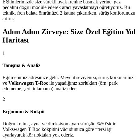
Eğitimlerimizde size sürekli ayak frenine basmak yerine, gaz
pedalını doğru modüle ederek aracı yavaşlatmayı öğretiyoruz. Bu
teknik, fren balata ömrünüzü 2 katına çıkarırken, sürüş konforunuzu
artırır.
Adım Adım Zirveye: Size Özel Eğitim Yol
Haritası
1
Tanışma & Analiz
Eğitmenimiz adresinize gelir. Mevcut seviyenizi, sürüş korkularınızı
ve
Volkswagen T-Roc
ile yaşadığınız zorlukları (örn: park
edememe, şerit tutamama) analiz eder.
2
Ergonomi & Kokpit
Doğru koltuk, ayna ve direksiyon ayarı sürüşün %50’sidir.
Volkswagen T-Roc kokpitini vücudunuza göre “terzi işi”
ayarlayarak kör noktaları yok ederiz.