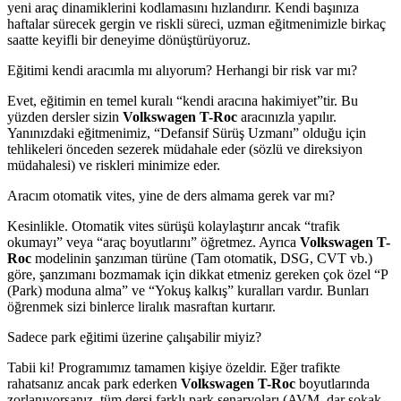
yeni araç dinamiklerini kodlamasını hızlandırır. Kendi başınıza
haftalar sürecek gergin ve riskli süreci, uzman eğitmenimizle birkaç
saatte keyifli bir deneyime dönüştürüyoruz.
Eğitimi kendi aracımla mı alıyorum? Herhangi bir risk var mı?
Evet, eğitimin en temel kuralı “kendi aracına hakimiyet”tir. Bu
yüzden dersler sizin
Volkswagen T-Roc
aracınızla yapılır.
Yanınızdaki eğitmenimiz, “Defansif Sürüş Uzmanı” olduğu için
tehlikeleri önceden sezerek müdahale eder (sözlü ve direksiyon
müdahalesi) ve riskleri minimize eder.
Aracım otomatik vites, yine de ders almama gerek var mı?
Kesinlikle. Otomatik vites sürüşü kolaylaştırır ancak “trafik
okumayı” veya “araç boyutlarını” öğretmez. Ayrıca
Volkswagen T-
Roc
modelinin şanzıman türüne (Tam otomatik, DSG, CVT vb.)
göre, şanzımanı bozmamak için dikkat etmeniz gereken çok özel “P
(Park) moduna alma” ve “Yokuş kalkış” kuralları vardır. Bunları
öğrenmek sizi binlerce liralık masraftan kurtarır.
Sadece park eğitimi üzerine çalışabilir miyiz?
Tabii ki! Programımız tamamen kişiye özeldir. Eğer trafikte
rahatsanız ancak park ederken
Volkswagen T-Roc
boyutlarında
zorlanıyorsanız, tüm dersi farklı park senaryoları (AVM, dar sokak,