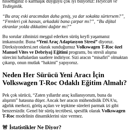
hissettiğiniz o karmaşık duyguyu çok iyi biliyoruz:
Heyecan ve
Tedirginlik.
“Bu araç eski aracımdan daha geniş, ya dar sokakta sürtersem?”,
“Frenleri çok hassas, arkadaki bana çarpar mı?”, “Bu dijital
ekranlar yolda dikkatimi dağıtır mı?”
Bu sorular zihninizi meşgul ederken sürüş keyfi yaşamanız
imkansızdır. Buna
“Yeni Araç Adaptasyon Stresi”
diyoruz.
Direksiyondersi.net olarak sunduğumuz
Volkswagen T-Roc özel
Manuel Vites ve Debriyaj Eğitimi
programı, bu stresli alışma
sürecini haftalardan saatlere indiriyor. Sizi aracın “misafiri” olmaktan
çıkarıp, onun mutlak “hakimi” yapıyoruz.
Neden Her Sürücü Yeni Aracı İçin
Volkswagen T-Roc Odaklı Eğitim Almalı?
Pek çok sürücü, “Zaten yıllardır araç kullanıyorum, buna da
alışırım” hatasına düşer. Ancak her aracın mühendislik DNA’sı,
ağırlık merkezi, görüş açıları ve tepkime süreleri parmak izi gibi
benzersizdir. Genel bir sürüş tecrübesi, spesifik olarak
Volkswagen
T-Roc
modelinin dinamiklerini size vermez.
🚨 İstatistikler Ne Diyor?