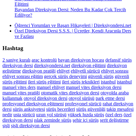
Eğitimi
Bayandan Direksiyon Dersi: Neden Bu Kadar Çok Tercih
Ediliyor?
Öğrenci Yorumları ve Başarı Hikayeleri | Direksiyondersi.net
Özel Direksiyon Dersi S.S.S. | Ücretler, Kendi Aracınla Ders
ve Fazlası
Hashtag
2 saniye kuralı
araç kontrolü
bayan direksiyon hocası
defansif sürüş
direksiyon dersi
direksiyondersi.net
direksiyon eğitimi
direksiyon
geliştirme
direksiyon pratiği
ehliyet
ehliyetli sürücü
ehliyet sonrası
ehliyet sonrası eğitim
gerçek sürüş deneyimi
güvenli sürüş
güvenli
sürüş eğitimi
ileri sürüş eğitimi
ileri sürüş teknikleri
istanbul
istanbul
manuel vites ders
manuel ehliyet
manuel vites direksiyon dersi
manuel vites pratiği
otomatik vites direksiyon dersi
otoyolda araba
kullanmak
otoyol direksiyon dersi
otoyol sürüşü
park etme dersi
profesyonel direksiyon eğitmeni
profesyonel sürücü
rahat direksiyon
dersi
sürüş anksiyetesi
sürüş becerileri
sürüş güvenliği
takip mesafesi
nedir
usta sürücü
uzun yol sürüşü
yüksek hızda sürüş
özel ders
özel
direksiyon dersi
ıslak zeminde sürüş
şehir içi sürüş
şerit değiştirme
şişli
şişli direksiyon dersi