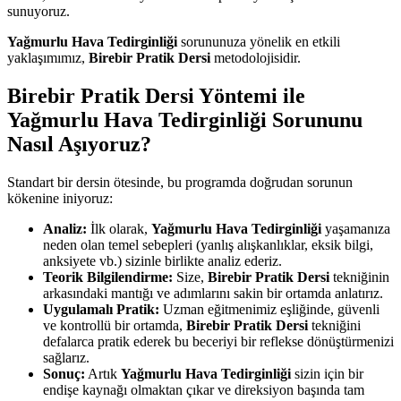
sunuyoruz.
Yağmurlu Hava Tedirginliği
sorununuza yönelik en etkili
yaklaşımımız,
Birebir Pratik Dersi
metodolojisidir.
Birebir Pratik Dersi Yöntemi ile
Yağmurlu Hava Tedirginliği Sorununu
Nasıl Aşıyoruz?
Standart bir dersin ötesinde, bu programda doğrudan sorunun
kökenine iniyoruz:
Analiz:
İlk olarak,
Yağmurlu Hava Tedirginliği
yaşamanıza
neden olan temel sebepleri (yanlış alışkanlıklar, eksik bilgi,
anksiyete vb.) sizinle birlikte analiz ederiz.
Teorik Bilgilendirme:
Size,
Birebir Pratik Dersi
tekniğinin
arkasındaki mantığı ve adımlarını sakin bir ortamda anlatırız.
Uygulamalı Pratik:
Uzman eğitmenimiz eşliğinde, güvenli
ve kontrollü bir ortamda,
Birebir Pratik Dersi
tekniğini
defalarca pratik ederek bu beceriyi bir reflekse dönüştürmenizi
sağlarız.
Sonuç:
Artık
Yağmurlu Hava Tedirginliği
sizin için bir
endişe kaynağı olmaktan çıkar ve direksiyon başında tam