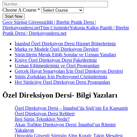
Choose A Course *
Start Now
Gece Sürüşü Güvensizliği | Birebir Pratik Dersi |
Direksiyondersi.net
Tüm Çözümler
Yokuşta Kalkış Paniği | Birebir
Pratik Dersi | Direksiyondersi.net
İstanbul Özel Direksiyon Dersi Hizmet Bölgelerimiz
Marka ve Modele Özel Direksiyon Dersleri
Sürücülerin Merak Ettiği Sorular ve Uzman Yanıtları
Kişiye Özel Direksiyon Dersi Paketlerimiz
Uzman Eğitmenlerimiz ve Özel Programları
Gerçek Hayat Senaryoları İçin Özel Direksiyon Dersleri
Sürüş Zorlukları İçin Profesyonel Çözümlerimiz
Her Sürücüye Özel Direksiyon Dersi Programları
Özel Direksiyon Dersi- Bilgi Yazıları
Özel Direksiyon Dersi – İstanbul’da Şişli’nin En Kapsamlı
Özel Direksiyon Dersi Rehberi
İleri Sürüş Teknikleri Nedir?
Akan Trafikte Direksiyon Dersi: İstanbul’un Ritmini
Yakalayın
Otoyolda Güvenli Sürüşün Altın Kuralı: Takip Mesafesi