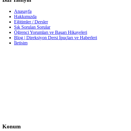
Anasayfa
Hakkımızda
Eğitimler / Dersler
Sık Sorulan Sorular
Öğrenci Yorumları ve Başarı Hikayeleri
Blog | Direksiyon Dersi İpuçları ve Haberleri
İletişim
İletişim
İzzet Paşa, Yeni Yol Cd. No:14 D:4, Balcı İş Hanı – Şişli/İstanbul
0212 217 29 11
info@direksiyondersi.net
Konum