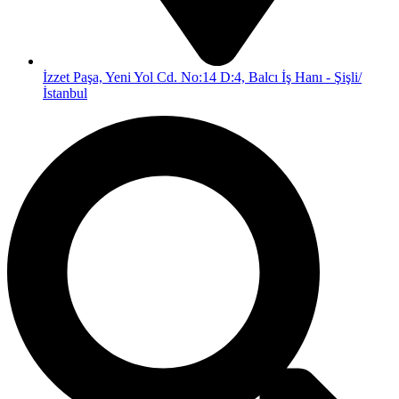
İzzet Paşa, Yeni Yol Cd. No:14 D:4, Balcı İş Hanı - Şişli/
İstanbul