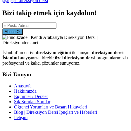
şişli
şişli direksiyon dersi
Bizi takip etmek için kaydolun!
Abone Ol
İstanbul’un en iyi
direksiyon eğitimi
ile tanışın.
direksiyon dersi
İstanbul
arayışınıza, birebir
özel direksiyon dersi
programlarımızla
profesyonel ve kalıcı çözümler sunuyoruz.
Bizi Tanıyın
Anasayfa
Hakkımızda
Eğitimler / Dersler
Sık Sorulan Sorular
Öğrenci Yorumları ve Başarı Hikayeleri
Blog | Direksiyon Dersi İpuçları ve Haberleri
İletişim
İletişim