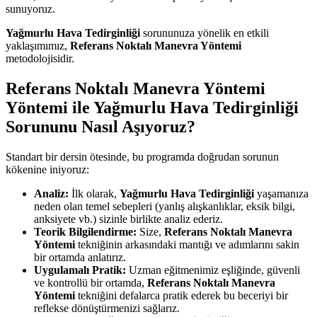
sunuyoruz.
Yağmurlu Hava Tedirginliği
sorununuza yönelik en etkili
yaklaşımımız,
Referans Noktalı Manevra Yöntemi
metodolojisidir.
Referans Noktalı Manevra Yöntemi
Yöntemi ile Yağmurlu Hava Tedirginliği
Sorununu Nasıl Aşıyoruz?
Standart bir dersin ötesinde, bu programda doğrudan sorunun
kökenine iniyoruz:
Analiz:
İlk olarak,
Yağmurlu Hava Tedirginliği
yaşamanıza
neden olan temel sebepleri (yanlış alışkanlıklar, eksik bilgi,
anksiyete vb.) sizinle birlikte analiz ederiz.
Teorik Bilgilendirme:
Size,
Referans Noktalı Manevra
Yöntemi
tekniğinin arkasındaki mantığı ve adımlarını sakin
bir ortamda anlatırız.
Uygulamalı Pratik:
Uzman eğitmenimiz eşliğinde, güvenli
ve kontrollü bir ortamda,
Referans Noktalı Manevra
Yöntemi
tekniğini defalarca pratik ederek bu beceriyi bir
reflekse dönüştürmenizi sağlarız.