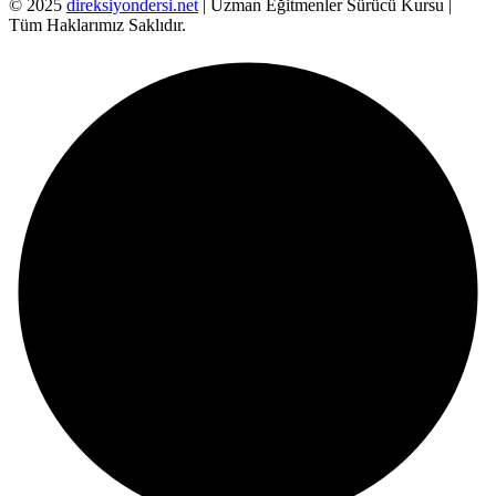
© 2025
direksiyondersi.net
| Uzman Eğitmenler Sürücü Kursu |
Tüm Haklarımız Saklıdır.