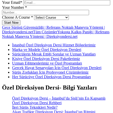
Your Email*
Your Number *
Choose A Course *
Start Now
Gece Sürüşü Güvensizliği | Referans Noktalı Manevra Yöntemi |
Direksiyondersi.net
Tüm Çözümler
Yokuşta Kalkış Paniği | Referans
Noktalı Manevra Yöntemi | Direksiyondersi.net
İstanbul Özel Direksiyon Dersi Hizmet Bölgelerimiz
Marka ve Modele Özel Direksiyon Dersleri
Sürücülerin Merak Ettiği Sorular ve Uzman Yanıtları
Kişiye Özel Direksiyon Dersi Paketlerimiz
Uzman Eğitmenlerimiz ve Özel Programları
Gerçek Hayat Senaryoları İçin Özel Direksiyon Dersleri
Sürüş Zorlukları İçin Profesyonel Çözümlerimiz
Her Sürücüye Özel Direksiyon Dersi Programları
Özel Direksiyon Dersi- Bilgi Yazıları
Özel Direksiyon Dersi – İstanbul’da Şişli’nin En Kapsamlı
Özel Direksiyon Dersi Rehberi
İleri Sürüş Teknikleri Nedir?
Akan Trafikte Direksiyon Dersi: İstanbul’un Ritmini