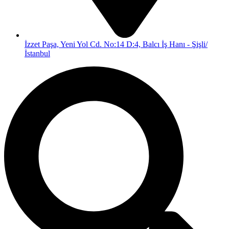
İzzet Paşa, Yeni Yol Cd. No:14 D:4, Balcı İş Hanı - Şişli/
İstanbul