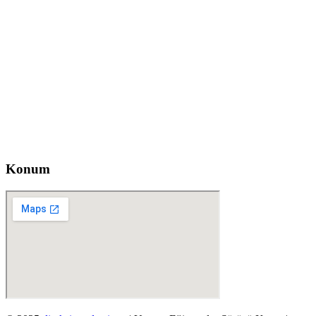
İzzet Paşa, Yeni Yol Cd. No:14 D:4, Balcı İş Hanı – Şişli/İstanbul
0212 217 29 11
info@direksiyondersi.net
Konum