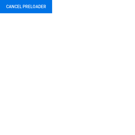
CANCEL PRELOADER