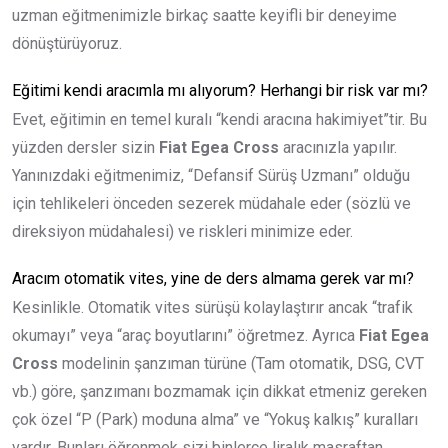
uzman eğitmenimizle birkaç saatte keyifli bir deneyime
dönüştürüyoruz.
Eğitimi kendi aracımla mı alıyorum? Herhangi bir risk var mı?
Evet, eğitimin en temel kuralı “kendi aracına hakimiyet”tir. Bu
yüzden dersler sizin
Fiat Egea Cross
aracınızla yapılır.
Yanınızdaki eğitmenimiz, “Defansif Sürüş Uzmanı” olduğu
için tehlikeleri önceden sezerek müdahale eder (sözlü ve
direksiyon müdahalesi) ve riskleri minimize eder.
Aracım otomatik vites, yine de ders almama gerek var mı?
Kesinlikle. Otomatik vites sürüşü kolaylaştırır ancak “trafik
okumayı” veya “araç boyutlarını” öğretmez. Ayrıca
Fiat Egea
Cross
modelinin şanzıman türüne (Tam otomatik, DSG, CVT
vb.) göre, şanzımanı bozmamak için dikkat etmeniz gereken
çok özel “P (Park) moduna alma” ve “Yokuş kalkış” kuralları
vardır. Bunları öğrenmek sizi binlerce liralık masraftan