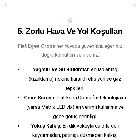
5. Zorlu Hava Ve Yol Koşulları
Fiat Egea Cross
her havada güvenlidir, eğer siz
doğru komutları verirseniz:
Yağmur ve Su Birikintisi:
Aquaplaning
(kızaklama) riskine karşı direksiyon ve gaz
tepkileri.
Gece Sürüşü:
Fiat Egea Cross far teknolojisini
(varsa Matrix LED vb.) en verimli kullanma ve
gece görüş derinliği.
Yokuş Kalkış:
En dik yokuşlarda bile geri
kaydırmadan, patinaja düşmeden kalkış.