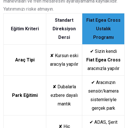
manevraları ve fren mesafesini ayarlayamama kaynaklıdır.
Yatırımınızı riske atmayın.
Standart
Fiat Egea Cross
Eğitim Kriteri
Direksiyon
Ustalık
Dersi
Programı
✔
Sizin kendi
✘
Kursun eski
Araç Tipi
Fiat Egea Cross
aracıyla yapılır
aracınızla yapılır
✔
Aracınızın
✘
Dubalarla
sensör/kamera
Park Eğitimi
ezbere dayalı
sistemleriyle
mantık
gerçek park
✔
ADAS, Şerit
✘
Hiç