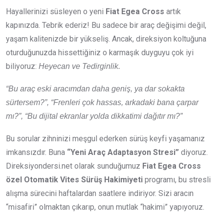
Hayallerinizi süsleyen o yeni
Fiat Egea Cross
artık
kapınızda. Tebrik ederiz! Bu sadece bir araç değişimi değil,
yaşam kalitenizde bir yükseliş. Ancak, direksiyon koltuğuna
oturduğunuzda hissettiğiniz o karmaşık duyguyu çok iyi
biliyoruz:
Heyecan ve Tedirginlik.
“Bu araç eski aracımdan daha geniş, ya dar sokakta
sürtersem?”, “Frenleri çok hassas, arkadaki bana çarpar
mı?”, “Bu dijital ekranlar yolda dikkatimi dağıtır mı?”
Bu sorular zihninizi meşgul ederken sürüş keyfi yaşamanız
imkansızdır. Buna
“Yeni Araç Adaptasyon Stresi”
diyoruz.
Direksiyondersi.net olarak sunduğumuz
Fiat Egea Cross
özel Otomatik Vites Sürüş Hakimiyeti
programı, bu stresli
alışma sürecini haftalardan saatlere indiriyor. Sizi aracın
“misafiri” olmaktan çıkarıp, onun mutlak “hakimi” yapıyoruz.