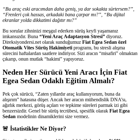
“Bu araç eski aracımdan daha geniş, ya dar sokakta sürtersem?”,
“Frenleri çok hassas, arkadaki bana çarpar mı?”, “Bu dijital
ekranlar yolda dikkatimi dağıtır mı?”
Bu sorular zihninizi meşgul ederken sürüş keyfi yaşamanız
imkansızdır. Buna
“Yeni Araç Adaptasyon Stresi”
diyoruz.
Direksiyondersi.net olarak sunduğumuz
Fiat Egea Sedan özel
Otomatik Vites Sürüş Hakimiyeti
programı, bu stresli alışma
sürecini haftalardan saatlere indiriyor. Sizi aracın “misafiri” olmaktan
çıkarıp, onun mutlak “hakimi” yapıyoruz.
Neden Her Sürücü Yeni Aracı İçin Fiat
Egea Sedan Odaklı Eğitim Almalı?
Pek çok sürücü, “Zaten yıllardır araç kullanıyorum, buna da
alışırım” hatasına düşer. Ancak her aracın mühendislik DNA’sı,
ağırlık merkezi, görüş açıları ve tepkime süreleri parmak izi gibi
benzersizdir. Genel bir sürüş tecrübesi, spesifik olarak
Fiat Egea
Sedan
modelinin dinamiklerini size vermez.
🚨 İstatistikler Ne Diyor?