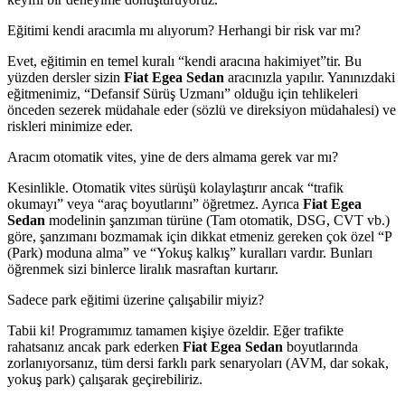
Eğitimi kendi aracımla mı alıyorum? Herhangi bir risk var mı?
Evet, eğitimin en temel kuralı “kendi aracına hakimiyet”tir. Bu
yüzden dersler sizin
Fiat Egea Sedan
aracınızla yapılır. Yanınızdaki
eğitmenimiz, “Defansif Sürüş Uzmanı” olduğu için tehlikeleri
önceden sezerek müdahale eder (sözlü ve direksiyon müdahalesi) ve
riskleri minimize eder.
Aracım otomatik vites, yine de ders almama gerek var mı?
Kesinlikle. Otomatik vites sürüşü kolaylaştırır ancak “trafik
okumayı” veya “araç boyutlarını” öğretmez. Ayrıca
Fiat Egea
Sedan
modelinin şanzıman türüne (Tam otomatik, DSG, CVT vb.)
göre, şanzımanı bozmamak için dikkat etmeniz gereken çok özel “P
(Park) moduna alma” ve “Yokuş kalkış” kuralları vardır. Bunları
öğrenmek sizi binlerce liralık masraftan kurtarır.
Sadece park eğitimi üzerine çalışabilir miyiz?
Tabii ki! Programımız tamamen kişiye özeldir. Eğer trafikte
rahatsanız ancak park ederken
Fiat Egea Sedan
boyutlarında
zorlanıyorsanız, tüm dersi farklı park senaryoları (AVM, dar sokak,
yokuş park) çalışarak geçirebiliriz.