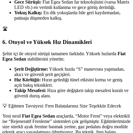
Gece Sürüşü:
Fiat Egea Sedan far teknolojisini (varsa Matrix
LED vb.) en verimli kullanma ve gece görüş derinliği.
Yokuş Kalkış:
En dik yokuşlarda bile geri kaydırmadan,
patinaja düşmeden kalkış.
🛣️
6. Otoyol ve Yüksek Hız Dinamikleri
Şehir içi ile otoyol sürüşü tamamen farklıdır. Yüksek hızlarda
Fiat
Egea Sedan
stabilitesini yönetin:
Şerit Değiştirme:
Yüksek hızda “S” manevrası yapmadan,
akıcı ve güvenli şerit geçişleri.
Hız Körlüğü:
Hızın getirdiği tünel etkisini kırma ve geniş
açılı bakış teknikleri.
Takip Mesafesi:
Hıza göre değişken takip mesafesi kuralı ve
güvenli duruş alanı.
💡 Eğitmen Tavsiyesi: Fren Balatalarınız Size Teşekkür Edecek
Yeni nesil
Fiat Egea Sedan
araçlarda, “Motor Freni” veya elektrikli
ise “Rejeneratif Frenleme” sistemleri çok gelişmiştir. Eğitimlerimizde
size sürekli ayak frenine basmak yerine, gaz pedalını doğru modüle
ederek aracı yavaşlatmayı öğretiyoruz. Bu teknik, fren balata