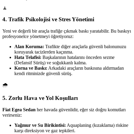
🧘
4. Trafik Psikolojisi ve Stres Yönetimi
Yeni ve değerli bir araçla trafiğe çıkmak baskı yaratabilir. Bu baskıyı
profesyonelce yönetmeyi öğretiyoruz:
Alan Koruma:
Trafikte diğer araçlarla güvenli balonunuzu
koruyarak tacizlerden kaçınma.
Hata Telafisi:
Başkalarının hatalarını önceden sezme
(Defansif Sürüş) ve soğukkanlı kalma.
Korna ve Baskı:
Arkadaki araçların baskısına aldırmadan
kendi ritminizde güvenli sürüş.
🌧️
5. Zorlu Hava ve Yol Koşulları
Fiat Egea Sedan
her havada güvenlidir, eğer siz doğru komutları
verirseniz:
Yağmur ve Su Birikintisi:
Aquaplaning (kızaklama) riskine
karşı direksiyon ve gaz tepkileri.