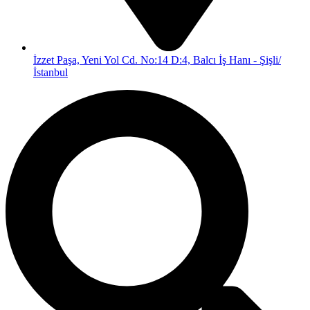
İzzet Paşa, Yeni Yol Cd. No:14 D:4, Balcı İş Hanı - Şişli/
İstanbul