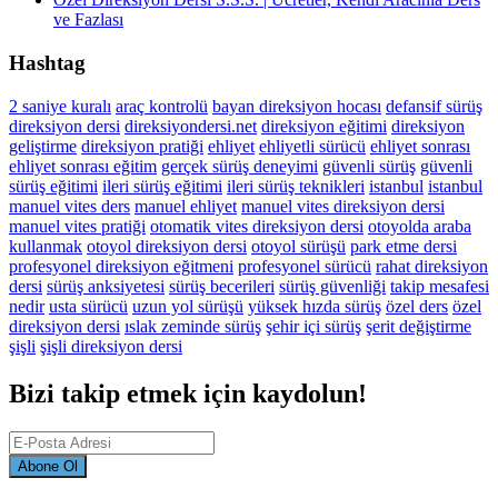
ve Fazlası
Hashtag
2 saniye kuralı
araç kontrolü
bayan direksiyon hocası
defansif sürüş
direksiyon dersi
direksiyondersi.net
direksiyon eğitimi
direksiyon
geliştirme
direksiyon pratiği
ehliyet
ehliyetli sürücü
ehliyet sonrası
ehliyet sonrası eğitim
gerçek sürüş deneyimi
güvenli sürüş
güvenli
sürüş eğitimi
ileri sürüş eğitimi
ileri sürüş teknikleri
istanbul
istanbul
manuel vites ders
manuel ehliyet
manuel vites direksiyon dersi
manuel vites pratiği
otomatik vites direksiyon dersi
otoyolda araba
kullanmak
otoyol direksiyon dersi
otoyol sürüşü
park etme dersi
profesyonel direksiyon eğitmeni
profesyonel sürücü
rahat direksiyon
dersi
sürüş anksiyetesi
sürüş becerileri
sürüş güvenliği
takip mesafesi
nedir
usta sürücü
uzun yol sürüşü
yüksek hızda sürüş
özel ders
özel
direksiyon dersi
ıslak zeminde sürüş
şehir içi sürüş
şerit değiştirme
şişli
şişli direksiyon dersi
Bizi takip etmek için kaydolun!
Abone Ol