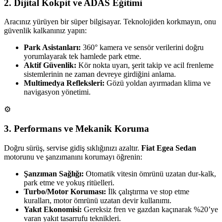
2. Dijital Kokpit ve ADAS Eğitimi
Aracınız yürüyen bir süper bilgisayar. Teknolojiden korkmayın, onu
güvenlik kalkanınız yapın:
Park Asistanları:
360° kamera ve sensör verilerini doğru
yorumlayarak tek hamlede park etme.
Aktif Güvenlik:
Kör nokta uyarı, şerit takip ve acil frenleme
sistemlerinin ne zaman devreye girdiğini anlama.
Multimedya Refleksleri:
Gözü yoldan ayırmadan klima ve
navigasyon yönetimi.
⚙️
3. Performans ve Mekanik Koruma
Doğru sürüş, servise gidiş sıklığınızı azaltır.
Fiat Egea Sedan
motorunu ve şanzımanını korumayı öğrenin:
Şanzıman Sağlığı:
Otomatik vitesin ömrünü uzatan dur-kalk,
park etme ve yokuş ritüelleri.
Turbo/Motor Koruması:
İlk çalıştırma ve stop etme
kuralları, motor ömrünü uzatan devir kullanımı.
Yakıt Ekonomisi:
Gereksiz fren ve gazdan kaçınarak %20’ye
varan yakıt tasarrufu teknikleri.