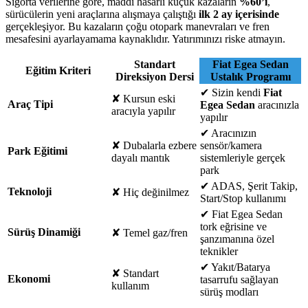
Sigorta verilerine göre, maddi hasarlı küçük kazaların
%60’ı
,
sürücülerin yeni araçlarına alışmaya çalıştığı
ilk 2 ay içerisinde
gerçekleşiyor. Bu kazaların çoğu otopark manevraları ve fren
mesafesini ayarlayamama kaynaklıdır. Yatırımınızı riske atmayın.
Standart
Fiat Egea Sedan
Eğitim Kriteri
Direksiyon Dersi
Ustalık Programı
✔
Sizin kendi
Fiat
✘
Kursun eski
Araç Tipi
Egea Sedan
aracınızla
aracıyla yapılır
yapılır
✔
Aracınızın
✘
Dubalarla ezbere
sensör/kamera
Park Eğitimi
dayalı mantık
sistemleriyle gerçek
park
✔
ADAS, Şerit Takip,
Teknoloji
✘
Hiç değinilmez
Start/Stop kullanımı
✔
Fiat Egea Sedan
tork eğrisine ve
Sürüş Dinamiği
✘
Temel gaz/fren
şanzımanına özel
teknikler
✔
Yakıt/Batarya
✘
Standart
Ekonomi
tasarrufu sağlayan
kullanım
sürüş modları