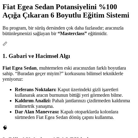
Fiat Egea Sedan Potansiyelini %100
Açığa Çıkaran 6 Boyutlu Eğitim Sistemi
Bu program, bir sürüş dersinden çok daha fazlasıdır; aracınızla
bütünleşmenizi sağlayan bir
“Masterclass”
eğitimidir.
📏
1. Gabari ve Hacimsel Algı
Fiat Egea Sedan
, muhtemelen eski aracınızdan farklı boyutlara
sahip. “Buradan geçer miyim?” korkusunu bilimsel tekniklerle
yeniyoruz:
Referans Noktaları:
Kaput üzerindeki gizli işaretleri
kullanarak aracın burnunun bittiği yeri görmeden bilme.
Kaldırım Analizi:
Pahalı jantlarınızı çizdirmeden kaldırıma
milimetrik yanaşma.
Dar Alan Manevrası:
Kapalı otoparklarda kolonlara
sürtmeden Fiat Egea Sedan dönüş çapını kullanma.
🧠