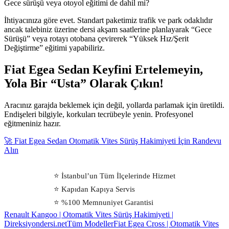
Gece sürüşü veya otoyol eğitimi de dahil mi?
İhtiyacınıza göre evet. Standart paketimiz trafik ve park odaklıdır
ancak talebiniz üzerine dersi akşam saatlerine planlayarak “Gece
Sürüşü” veya rotayı otobana çevirerek “Yüksek Hız/Şerit
Değiştirme” eğitimi yapabiliriz.
Fiat Egea Sedan Keyfini Ertelemeyin,
Yola Bir “Usta” Olarak Çıkın!
Aracınız garajda beklemek için değil, yollarda parlamak için üretildi.
Endişeleri bilgiyle, korkuları tecrübeyle yenin. Profesyonel
eğitmeniniz hazır.
🚀 Fiat Egea Sedan Otomatik Vites Sürüş Hakimiyeti İçin Randevu
Alın
⭐ İstanbul’un Tüm İlçelerinde Hizmet
⭐ Kapıdan Kapıya Servis
⭐ %100 Memnuniyet Garantisi
Renault Kangoo | Otomatik Vites Sürüş Hakimiyeti |
Direksiyondersi.net
Tüm Modeller
Fiat Egea Cross | Otomatik Vites