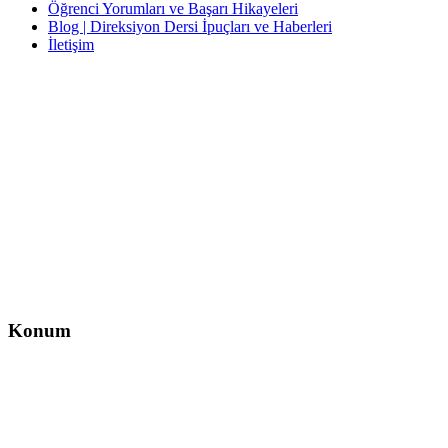
Öğrenci Yorumları ve Başarı Hikayeleri
Blog | Direksiyon Dersi İpuçları ve Haberleri
İletişim
İletişim
İzzet Paşa, Yeni Yol Cd. No:14 D:4, Balcı İş Hanı – Şişli/İstanbul
0212 217 29 11
info@direksiyondersi.net
Konum