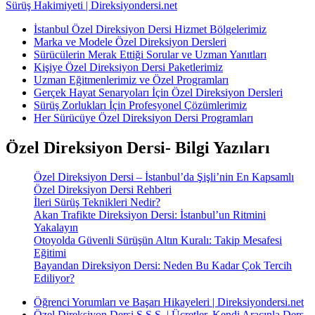
Sürüş Hakimiyeti | Direksiyondersi.net
İstanbul Özel Direksiyon Dersi Hizmet Bölgelerimiz
Marka ve Modele Özel Direksiyon Dersleri
Sürücülerin Merak Ettiği Sorular ve Uzman Yanıtları
Kişiye Özel Direksiyon Dersi Paketlerimiz
Uzman Eğitmenlerimiz ve Özel Programları
Gerçek Hayat Senaryoları İçin Özel Direksiyon Dersleri
Sürüş Zorlukları İçin Profesyonel Çözümlerimiz
Her Sürücüye Özel Direksiyon Dersi Programları
Özel Direksiyon Dersi- Bilgi Yazıları
Özel Direksiyon Dersi – İstanbul’da Şişli’nin En Kapsamlı
Özel Direksiyon Dersi Rehberi
İleri Sürüş Teknikleri Nedir?
Akan Trafikte Direksiyon Dersi: İstanbul’un Ritmini
Yakalayın
Otoyolda Güvenli Sürüşün Altın Kuralı: Takip Mesafesi
Eğitimi
Bayandan Direksiyon Dersi: Neden Bu Kadar Çok Tercih
Ediliyor?
Öğrenci Yorumları ve Başarı Hikayeleri | Direksiyondersi.net
Özel Direksiyon Dersi S.S.S. | Ücretler, Kendi Aracınla Ders