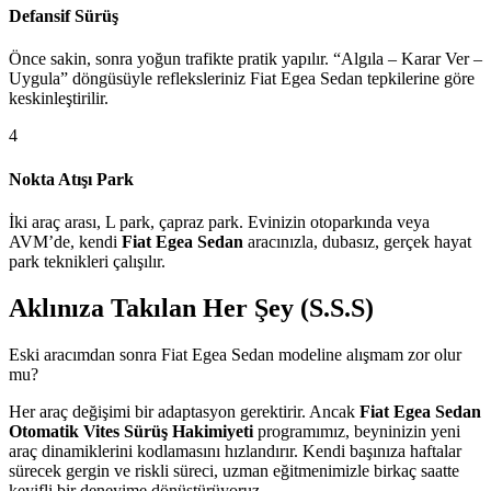
Defansif Sürüş
Önce sakin, sonra yoğun trafikte pratik yapılır. “Algıla – Karar Ver –
Uygula” döngüsüyle refleksleriniz Fiat Egea Sedan tepkilerine göre
keskinleştirilir.
4
Nokta Atışı Park
İki araç arası, L park, çapraz park. Evinizin otoparkında veya
AVM’de, kendi
Fiat Egea Sedan
aracınızla, dubasız, gerçek hayat
park teknikleri çalışılır.
Aklınıza Takılan Her Şey (S.S.S)
Eski aracımdan sonra Fiat Egea Sedan modeline alışmam zor olur
mu?
Her araç değişimi bir adaptasyon gerektirir. Ancak
Fiat Egea Sedan
Otomatik Vites Sürüş Hakimiyeti
programımız, beyninizin yeni
araç dinamiklerini kodlamasını hızlandırır. Kendi başınıza haftalar
sürecek gergin ve riskli süreci, uzman eğitmenimizle birkaç saatte
keyifli bir deneyime dönüştürüyoruz.